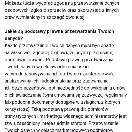
Możesz także wycofać zgodę na przetwarzanie danych
odcinek piąty
osobowych, zgłosić sprzeciw oraz skorzystać z innych
praw wymienionych szczegółowo tutaj.
Pokaż więcej
Jakie są podstawy prawne przetwarzania Twoich
danych?
Każde przetwarzanie Twoich danych musi być oparte
na właściwej, zgodnej z obowiązującymi przepisami,
Ewa Szabatin
podstawie prawnej. Podstawą prawną przetwarzania
Twoich danych w celu świadczenia usług,
w tym dopasowywania ich do Twoich zainteresowań,
analizowania ich i udoskonalania oraz zapewniania
ich bezpieczeństwa jest niezbędność do wykonania umów
o ich świadczenie (tymi umowami są zazwyczaj regulaminy
lub podobne dokumenty dostępne w usługach, z których
korzystasz). Taką podstawą prawną dla pomiarów
Aktywne wakacje w
Steczkowska i Guzik w
statystycznych i marketingu własnego administratorów jest
Zell am See-Kaprun
finale
tzw. uzasadniony interes administratora. Przetwarzanie
Twoich danych w celach marketingowych podmiotów