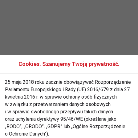
Cookies. Szanujemy Twoją prywatność.
25 maja 2018 roku zacznie obowiązywać Rozporządzenie
Naukę tańca rozpoczęła jako dziesięcioletnia
Parlamentu Europejskiego i Rady (UE) 2016/679 z dnia 27
dziewczynka, a zainspirował ją film „Dirty Dancing”.
kwietnia 2016 r. w sprawie ochrony osób fizycznych
Po prostu oznajmiła rodzicom, że musi tańczyć i
w związku z przetwarzaniem danych osobowych
i w sprawie swobodnego przepływu takich danych
tego postanowienia już nie zmieniła.
oraz uchylenia dyrektywy 95/46/WE (określane jako
„RODO”, „ORODO”, „GDPR” lub „Ogólne Rozporządzenie
Jej najważniejsze sukcesy taneczne to wielokrotny
o Ochronie Danych”).