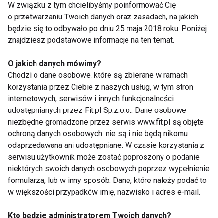
tytuł mistrzyni Polski w tańcach
W związku z tym chcielibyśmy poinformować Cię
latynoamerykańskich i standardowych oraz w 10
o przetwarzaniu Twoich danych oraz zasadach, na jakich
tańcach, I miejsce na German Open, I miejsce na
będzie się to odbywało po dniu 25 maja 2018 roku. Poniżej
znajdziesz podstawowe informacje na ten temat.
Mistrzostwach Czech. Jest dwukrotną finalistką
Mistrzostw Świata. Wicemistrzyni Pucharu
O jakich danych mówimy?
Świata(IDSF Word Cup Latin), półfinalistka
Chodzi o dane osobowe, które są zbierane w ramach
Mistrzostw Świata w 10 tańcach, I miejsce na United
korzystania przez Ciebie z naszych usług, w tym stron
Kingdom Championships, półfinalistka festiwalu w
internetowych, serwisów i innych funkcjonalności
Blackpool (najbardziej prestiżowy turniej taneczny
udostępnianych przez Fit.pl Sp.z.o.o.. Dane osobowe
niezbędne gromadzone przez serwis www.fit.pl są objęte
na świecie).
ochroną danych osobowych: nie są i nie będą nikomu
odsprzedawana ani udostępniane. W czasie korzystania z
Jej aktualnym partnerem tanecznym jest Stefano
serwisu użytkownik może zostać poproszony o podanie
Terrazzino, trenują razem od roku i są aktualnymi
niektórych swoich danych osobowych poprzez wypełnienie
finalistami Mistrzostw Niemiec.
formularza, lub w inny sposób. Dane, które należy podać to
w większości przypadków imię, nazwisko i adres e-mail.
Ewa reprezentuje klasę taneczną „S” (najwyższą
Kto będzie administratorem Twoich danych?