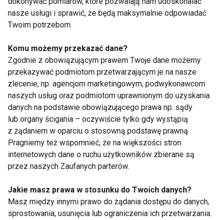
dokonywać pomiarów, które pozwalają nam udoskonalać
nasze usługi i sprawić, że będą maksymalnie odpowiadać
Twoim potrzebom
Przemysław Sadowski
Komu możemy przekazać dane?
Zgodnie z obowiązującym prawem Twoje dane możemy
przekazywać podmiotom przetwarzającym je na nasze
zlecenie, np. agencjom marketingowym, podwykonawcom
naszych usług oraz podmiotom uprawnionym do uzyskania
danych na podstawie obowiązującego prawa np. sądy
lub organy ścigania – oczywiście tylko gdy wystąpią
Taniec z Gwiazdami -
Taniec z Gwiazdami -
odcinek siódmy
odcinek szósty
z żądaniem w oparciu o stosowną podstawę prawną.
Pragniemy też wspomnieć, że na większości stron
internetowych dane o ruchu użytkowników zbierane są
przez naszych Zaufanych parterów.
Jakie masz prawa w stosunku do Twoich danych?
Masz między innymi prawo do żądania dostępu do danych,
sprostowania, usunięcia lub ograniczenia ich przetwarzania.
Taniec z Gwiazdami -