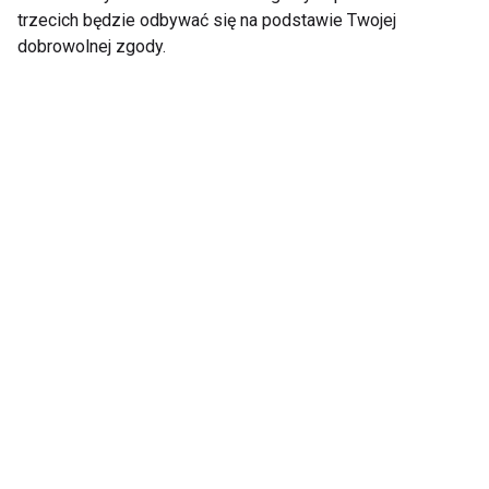
trzecich będzie odbywać się na podstawie Twojej
dobrowolnej zgody.
Jacek Kawalec nie
Bosak nie wygra
zatańczy fokstrota
Porsche
Mlynkova i
Kammel jedzie do
Fidusiewicz już nie
domu
potańczą