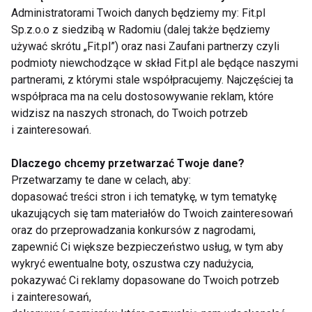
klasę międzynarodową) w stylu latynoamerykańskim
Administratorami Twoich danych będziemy my: Fit.pl
i standardowym.
Sp.z.o.o z siedzibą w Radomiu (dalej także będziemy
używać skrótu „Fit.pl”) oraz nasi Zaufani partnerzy czyli
Chociaż udział w programie „Taniec z gwiazdami”
podmioty niewchodzące w skład Fit.pl ale będące naszymi
oznaczał dla niej i jej partnera nawet 3 miesiące
partnerami, z którymi stale współpracujemy. Najczęściej ta
współpraca ma na celu dostosowywanie reklam, które
przerwy w treningach, to obydwoje uznali, że warto
widzisz na naszych stronach, do Twoich potrzeb
spróbować. Nie żałuje, że zrobiła sobie przerwę po
i zainteresowań.
kilkunastu latach życia według planu „trening rano,
trening wieczorem, wyjazd na turniej”. Udział w
Dlaczego chcemy przetwarzać Twoje dane?
programie to zupełnie nowe i inspirujące
Przetwarzamy te dane w celach, aby:
doświadczenie.
dopasować treści stron i ich tematykę, w tym tematykę
ukazujących się tam materiałów do Twoich zainteresowań
oraz do przeprowadzania konkursów z nagrodami,
PRZEMYSŁAW SADOWSKI
EWA SZABATIN
zapewnić Ci większe bezpieczeństwo usług, w tym aby
FIT LIGHT
wykryć ewentualne boty, oszustwa czy nadużycia,
pokazywać Ci reklamy dopasowane do Twoich potrzeb
i zainteresowań,