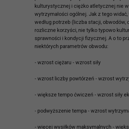
potrzebom
kulturystycznej i ciężko atletycznej nie 
wytrzymałości ogólnej. Jak z tego widać
Komu możemy przekazać dane
według potrzeb (liczba stacji, obwodów, 
Zgodnie z obowiązującym prawe
rozliczne korzyści, nie tylko typowo kultu
np. agencjom marketingowym, p
sprawności i kondycji fizycznej. A o to
obowiązującego prawa np. sądy l
prawną. Pragniemy też wspomnieć
niektórych parametrów obwodu:
Zaufanych parterów.
- wzrost ciężaru - wzrost siły
Jakie masz prawa w stosunku 
Masz między innymi prawo do żąd
- wzrost liczby powtórzeń - wzrost wytr
także wycofać zgodę na przetwar
szczegółowo tutaj.
- większe tempo ćwiczeń - wzrost siły 
Jakie są podstawy prawne prz
Każde przetwarzanie Twoich dany
- podwyższenie tempa - wzrost wytrzym
Podstawą prawną przetwarzania 
analizowania ich i udoskonalani
- więcej wysiłków maksymalnych - większ
(tymi umowami są zazwyczaj regu