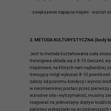
prawną dla pomiarów statystyczny
Przetwarzanie Twoich danych w c
- zwiększenie napięcia mięśni - wzrost si
zgody.
2. METODA KULTURYSTYCZNA (body bu
Jest to metoda kształtowania ciała stos
treningowa składa się z 8-10 ćwiczeń, 
mięśniowe, na których nam najbardziej za
trenujący mógł wykonać 8-10 powtórzeń ć
zależy od poziomu kondycji i wynosi śre
w niezmienionej postaci przez pierwszy m
wzrośnie siła i wytrzymałość, musimy zwi
reagować na jednostajny dopływ bodźców
państwo wskazówki na wcześniejszych st