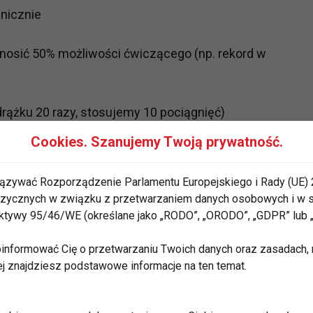
nicznie
ynosić 50% możliwości ćwiczącego (np. rekord w
drążku 20 razy, stosujemy 10 pociągnięć)
Cookies. Szanujemy Twoją prywatność.
ami
ązywać Rozporządzenie Parlamentu Europejskiego i Rady (UE) 
nie doprowadzić do wyczerpania
 fizycznych w związku z przetwarzaniem danych osobowych i w
rektywy 95/46/WE (określane jako „RODO”, „ORODO”, „GDPR” lub
acamy czas albo zwiększamy obciążenie.
informować Cię o przetwarzaniu Twoich danych oraz zasadach, n
ej znajdziesz podstawowe informacje na ten temat.
winien przekraczać jednej minuty, a ilość powtórzeń
tawieniu stacji jest bardzo duża, zależy od tego jakie
sposób, a praktycznie zależy od ilości posiadanego