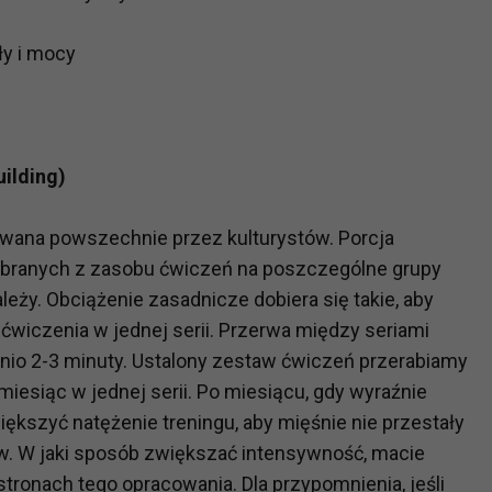
ch i marketingu własnego administratorów jest tzw. uzasadniony
elach marketingowych podmiotów trzecich będzie odbywać się 
ły i mocy
ilding)
owana powszechnie przez kulturystów. Porcja
wybranych z zasobu ćwiczeń na poszczególne grupy
leży. Obciążenie zasadnicze dobiera się takie, aby
wiczenia w jednej serii. Przerwa między seriami
dnio 2-3 minuty. Ustalony zestaw ćwiczeń przerabiamy
iesiąc w jednej serii. Po miesiącu, gdy wyraźnie
ększyć natężenie treningu, aby mięśnie nie przestały
. W jaki sposób zwiększać intensywność, macie
ronach tego opracowania. Dla przypomnienia, jeśli