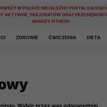
ERWSZY W POLSCE NIEZALEŻNY PORTAL ŁĄCZĄC
Y AKTYWNE, PASJONATÓW ORAZ PRZESIĘBIOR
BRANŻY FITNESS
RCI
ZDROWIE
ĆWICZENIA
DIETA
łowy
ningu. Wybór przez was odpowiedniej