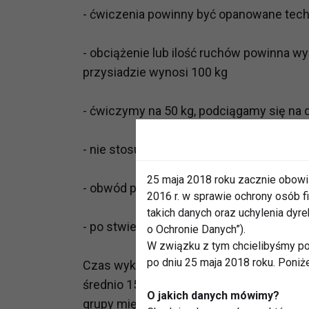
- ćwiczenia powinny być opanowane tech
- obciążenie lub ilość ruchów powinna w
przysiadzie wynosi 100 kg
- ćwiczymy na 50 kg, podciągamy się na 
- nie stosujemy przerw między ćwiczeni
25 maja 2018 roku zacznie obowi
- obwód pokonujemy w takim czasie aby 
2016 r. w sprawie ochrony osób
takich danych oraz uchylenia dy
- po stwierdzeniu poprawy kondycji skr
o Ochronie Danych”).
W związku z tym chcielibyśmy po
po dniu 25 maja 2018 roku. Poniż
Czas wykonania jednego ćwiczenia nie po
średnio 15 razy. Możliwość wariantów w us
O jakich danych mówimy?
grupy mięśniowe chcemy ćwiczyć i w jaki 