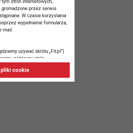
 tym stron internetowych,
ne gromadzone przez serwis
stępniane. W czasie korzystania
oprzez wypełnienie formularza,
-mail.
ędziemy używać skrótu „Fit.pl”)
rami, z którymi stale
 naszych stronach, do Twoich
pliki cookie
h zainteresowań oraz do
dużycia,
malnie odpowiadać Twoim