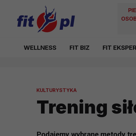
PI
OSOB
WELLNESS
FIT BIZ
FIT EKSPE
KULTURYSTYKA
Trening si
Podajemy wybrane metody tre