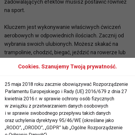
zadowalających efektów musisz postawić również
na sport.
Kluczem jest wykonywanie właściwych ćwiczeń
aerobowych w odpowiednich ilościach. Zacznij od
wybrania swoich ulubionych. Możesz skakać na
trampolinie, chodzić, biegać, jeździć na rowerze lub
trenować na orbiteku - najważniejsze byś bez
Cookies. Szanujemy Twoją prywatność.
względu na rodzaj ćwiczeń, wykonywała je przez co
najmniej 15 minut (max 60), 5 razy w tygodniu. Staraj
25 maja 2018 roku zacznie obowiązywać Rozporządzenie
się również 3 razy w tygodniu robić trening siłowy.
Parlamentu Europejskiego i Rady (UE) 2016/679 z dnia 27
Spokojnie - nikt nie oczekuje, że nagle będziesz
kwietnia 2016 r. w sprawie ochrony osób fizycznych
dźwigać ciężary na ławeczce i podnosić sztangę.
w związku z przetwarzaniem danych osobowych
Chodzi o proste ćwiczenia z obciążeniem
i w sprawie swobodnego przepływu takich danych
dostosowanym do Twoich możliwości. Zacznij na
oraz uchylenia dyrektywy 95/46/WE (określane jako
„RODO”, „ORODO”, „GDPR” lub „Ogólne Rozporządzenie
przykład od używania 3 kilogramowych ciężarków.
o Ochronie Danych”).