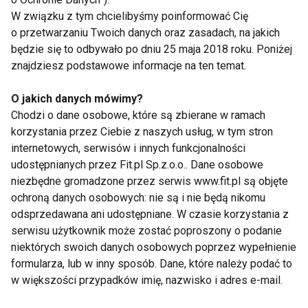
W związku z tym chcielibyśmy poinformować Cię
Idealna waga - krok 4. Myśl szczupło!
o przetwarzaniu Twoich danych oraz zasadach, na jakich
Pizzę traktujesz jak nagrodę, lody są najlepszym
będzie się to odbywało po dniu 25 maja 2018 roku. Poniżej
znajdziesz podstawowe informacje na ten temat.
pocieszycielem w smutnych chwilach, a może
burger z frytkami pomaga, gdy się stresujesz? Jeśli
O jakich danych mówimy?
chcesz zmienić swoje ciało musisz też zmienić
Chodzi o dane osobowe, które są zbierane w ramach
sposób myślenia o jedzeniu i jego roli. Sprawdź, jak i
korzystania przez Ciebie z naszych usług, w tym stron
które emocje wiążą się z Twoimi nawykami
internetowych, serwisów i innych funkcjonalności
żywieniowymi. Nigdy nie traktuj jedzenia jako
udostępnianych przez Fit.pl Sp.z.o.o.. Dane osobowe
niezbędne gromadzone przez serwis www.fit.pl są objęte
sposobu nagradzania lub radzenia sobie z
ochroną danych osobowych: nie są i nie będą nikomu
problemami. Obserwuj swoje zachowania i odkryj, co
odsprzedawana ani udostępniane. W czasie korzystania z
sprawia, że sięgasz po niezdrowe dania i przekąski.
serwisu użytkownik może zostać poproszony o podanie
Wygoda? Brak czasu? Stres? Gdy poznasz i
niektórych swoich danych osobowych poprzez wypełnienie
zrozumiesz swoje przyzwyczajenia łatwiej
formularza, lub w inny sposób. Dane, które należy podać to
znajdziesz sposób, by stały się zdrowsze.
w większości przypadków imię, nazwisko i adres e-mail.