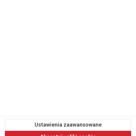
WSPÓŁPRACA
REDAKCJA
PRYWATNOŚĆ
Cookies
Powiadomienia
Newsletter
Fit.pl © 2026 Wszystkie prawa zastrzeżone.
Ustawienia zaawansowane
Pawelec.info