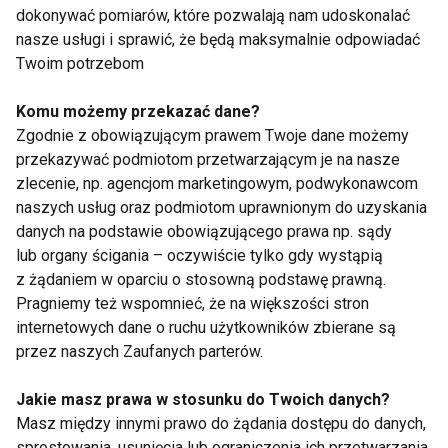
które poza osłabieniem organizmu i drastycznym
dokonywać pomiarów, które pozwalają nam udoskonalać
zmniejszeniem przyjmowanych pokarmów mają
nasze usługi i sprawić, że będą maksymalnie odpowiadać
jeszcze jedną wadę: uczą Twoje ciało robienia
Twoim potrzebom
zapasów. Co to oznacza? Między innymi to, że po
Komu możemy przekazać dane?
dłuższym głodowaniu tkanka tłuszczowa rośnie
Zgodnie z obowiązującym prawem Twoje dane możemy
szybciej niż kiedyś i w rezultacie trudniej jest
przekazywać podmiotom przetwarzającym je na nasze
schudnąć, nawet stosując dietę niskokaloryczną.
zlecenie, np. agencjom marketingowym, podwykonawcom
Lepiej więc sięgnąć po program, który polega na
naszych usług oraz podmiotom uprawnionym do uzyskania
spożywaniu właściwego jedzenia w odpowiedniej
danych na podstawie obowiązującego prawa np. sądy
formie, jak na przykład oczyszczanie w diecie
lub organy ścigania – oczywiście tylko gdy wystąpią
z żądaniem w oparciu o stosowną podstawę prawną.
zasadowej dr Younga. Plan działania jest prosty:
Pragniemy też wspomnieć, że na większości stron
przez 2-3 tygodnie jesz, ile chcesz i tak często, jak
internetowych dane o ruchu użytkowników zbierane są
masz ochotę, pod warunkiem, że jedzenie powstaje
przez naszych Zaufanych parterów.
z zielonych warzyw i owoców oraz jest pod postacią
soku, puree, kremu lub smoothie. Dodatkowo pij jak
Jakie masz prawa w stosunku do Twoich danych?
najwięcej wody. Dobre wieści są takie, że większość
Masz między innymi prawo do żądania dostępu do danych,
sprostowania, usunięcia lub ograniczenia ich przetwarzania.