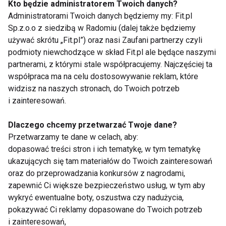
Kto będzie administratorem Twoich danych?
Idealna waga - krok 5. Prowadź dziennik
Administratorami Twoich danych będziemy my: Fit.pl
Sp.z.o.o z siedzibą w Radomiu (dalej także będziemy
Postępy sprawdzaj raz na tydzień, zawsze o tej
używać skrótu „Fit.pl”) oraz nasi Zaufani partnerzy czyli
samej porze. Notuj nie tylko wagę, ale również
podmioty niewchodzące w skład Fit.pl ale będące naszymi
partnerami, z którymi stale współpracujemy. Najczęściej ta
obwód talii, pośladków, bioder, ud, klatki piersiowej i
współpraca ma na celu dostosowywanie reklam, które
ramion. Od czasu do czasu mierz ciśnienie krwi, a
widzisz na naszych stronach, do Twoich potrzeb
raz na kilka miesięcy kontroluj poziom cholesterolu i
i zainteresowań.
cukru we krwi, zawartość tłuszczu w organizmie
oraz zasadowość PH swojej śliny.
Dlaczego chcemy przetwarzać Twoje dane?
Przetwarzamy te dane w celach, aby:
Idealna waga - krok 6. Oczyść organizm
dopasować treści stron i ich tematykę, w tym tematykę
ukazujących się tam materiałów do Twoich zainteresowań
Gdy już powoli zaczniesz przestawiać się na
oraz do przeprowadzania konkursów z nagrodami,
zdrowszy tryb życia zabierz się za pozbycie się z
zapewnić Ci większe bezpieczeństwo usług, w tym aby
wykryć ewentualne boty, oszustwa czy nadużycia,
organizmu toksyn i kwasów. Wiele programów
pokazywać Ci reklamy dopasowane do Twoich potrzeb
oczyszczania polega na kilkudniowych głodówkach,
i zainteresowań,