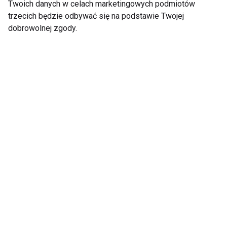
Twoich danych w celach marketingowych podmiotów
trzecich będzie odbywać się na podstawie Twojej
dobrowolnej zgody.
Blisko połowa Polaków
Czas na odchudzanie
jest na diecie
odchudzającej
Pokaż więcej
Odchudzanie