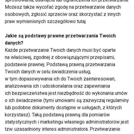
osób w tym okresie zrzuca od 4 do nawet 9
Możesz także wycofać zgodę na przetwarzanie danych
kilogramów. Brzmi dobrze, prawda?
osobowych, zgłosić sprzeciw oraz skorzystać z innych
praw wymienionych szczegółowo tutaj.
JAK SIĘ ODCHUDZIĆ
ODCHUDZANIE
Jakie są podstawy prawne przetwarzania Twoich
danych?
Każde przetwarzanie Twoich danych musi być oparte
na właściwej, zgodnej z obowiązującymi przepisami,
Jak się odchudzić
podstawie prawnej. Podstawą prawną przetwarzania
Twoich danych w celu świadczenia usług,
w tym dopasowywania ich do Twoich zainteresowań,
analizowania ich i udoskonalania oraz zapewniania
ich bezpieczeństwa jest niezbędność do wykonania umów
o ich świadczenie (tymi umowami są zazwyczaj regulaminy
lub podobne dokumenty dostępne w usługach, z których
korzystasz). Taką podstawą prawną dla pomiarów
Czy szczupła osoba
Kriolipoliza, czyli
statystycznych i marketingu własnego administratorów jest
może być otyła?
zamrażanie tkanki
tzw. uzasadniony interes administratora. Przetwarzanie
tłuszczowej