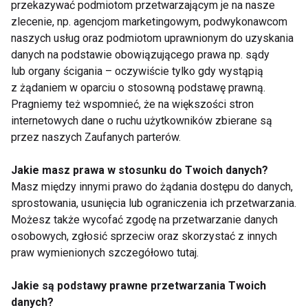
przekazywać podmiotom przetwarzającym je na nasze
www.poradniadietetyczna.fit.pl
zlecenie, np. agencjom marketingowym, podwykonawcom
naszych usług oraz podmiotom uprawnionym do uzyskania
ZDROWE ODCHUDZANIE
danych na podstawie obowiązującego prawa np. sądy
lub organy ścigania – oczywiście tylko gdy wystąpią
DIETA ODCHUDZAJĄCA
BMI
z żądaniem w oparciu o stosowną podstawę prawną.
Pragniemy też wspomnieć, że na większości stron
ZASADY ODCHUDZANIA
ODCHUDZANIE
internetowych dane o ruchu użytkowników zbierane są
przez naszych Zaufanych parterów.
Jakie masz prawa w stosunku do Twoich danych?
Masz między innymi prawo do żądania dostępu do danych,
Zdrowe odchudzanie
sprostowania, usunięcia lub ograniczenia ich przetwarzania.
Możesz także wycofać zgodę na przetwarzanie danych
osobowych, zgłosić sprzeciw oraz skorzystać z innych
praw wymienionych szczegółowo tutaj.
Jakie są podstawy prawne przetwarzania Twoich
danych?