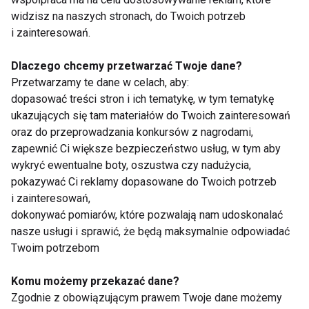
widzisz na naszych stronach, do Twoich potrzeb
w zawiesistych sosach. Chude mięsa piec na grillu
i zainteresowań.
lub w piekarniku w folii aluminiowej, czy specjalnych
rękawach.
Dlaczego chcemy przetwarzać Twoje dane?
7. Spożywać regularnie 4-5 posiłków w ciągu dnia.
Przetwarzamy te dane w celach, aby:
8. Każdego dnia pić 2,5-3l płynów niegazowanych i
dopasować treści stron i ich tematykę, w tym tematykę
bez dodatku cukru.
ukazujących się tam materiałów do Twoich zainteresowań
oraz do przeprowadzania konkursów z nagrodami,
9. W miarę możliwości jak najwięcej czasu
zapewnić Ci większe bezpieczeństwo usług, w tym aby
poświęcać na aktywność fizyczną: spacery,
wykryć ewentualne boty, oszustwa czy nadużycia,
ćwiczenia, pływanie, aerobic, bowiem ćwiczenia
pokazywać Ci reklamy dopasowane do Twoich potrzeb
fizyczne przyspieszają tempo procesów przemian
i zainteresowań,
metabolicznych.
dokonywać pomiarów, które pozwalają nam udoskonalać
nasze usługi i sprawić, że będą maksymalnie odpowiadać
Twoim potrzebom
Komu możemy przekazać dane?
dr Aleksandra Czarnewicz-Kamińska
Zgodnie z obowiązującym prawem Twoje dane możemy