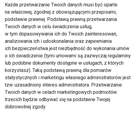
Każde przetwarzanie Twoich danych musi być oparte
Odchudzanie po 50-
Dieta nie musi być
na właściwej, zgodnej z obowiązującymi przepisami,
tce: Na to zwróć
droga - 9 sposobów na
podstawie prawnej. Podstawą prawną przetwarzania
uwagę
tanie odchudzanie
Twoich danych w celu świadczenia usług,
w tym dopasowywania ich do Twoich zainteresowań,
analizowania ich i udoskonalania oraz zapewniania
ich bezpieczeństwa jest niezbędność do wykonania umów
o ich świadczenie (tymi umowami są zazwyczaj regulaminy
lub podobne dokumenty dostępne w usługach, z których
korzystasz). Taką podstawą prawną dla pomiarów
Strategia na
Odchudzanie z
statystycznych i marketingu własnego administratorów jest
podtrzymanie
warzywami i owocami
tzw. uzasadniony interes administratora. Przetwarzanie
zgrabnej sylwetki
Twoich danych w celach marketingowych podmiotów
trzecich będzie odbywać się na podstawie Twojej
dobrowolnej zgody.
Pokaż więcej