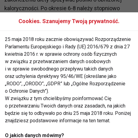
kaloryczności. Po okresie 6-8 należy stopniowo
zwiększać ilość spożywanej każdego dnia energii.
Cookies. Szanujemy Twoją prywatność.
Optymalny model
25 maja 2018 roku zacznie obowiązywać Rozporządzenie
Parlamentu Europejskiego i Rady (UE) 2016/679 z dnia 27
Pozbycie się nadmiaru tkanki tłuszczowej sprawia
kwietnia 2016 r. w sprawie ochrony osób fizycznych
zazwyczaj wiele kłopotów. To proces wymagający
w związku z przetwarzaniem danych osobowych
czasu, cierpliwości i rygorystycznego
i w sprawie swobodnego przepływu takich danych
oraz uchylenia dyrektywy 95/46/WE (określane jako
przestrzegania zaleceń dietetycznych. Prawidłowe
„RODO”, „ORODO”, „GDPR” lub „Ogólne Rozporządzenie
odchudzanie powinno łączyć w sobie stosowanie
o Ochronie Danych”).
diety niskokalorycznej w połączeniu ze
W związku z tym chcielibyśmy poinformować Cię
zwiększeniem aktywności fizycznej.
o przetwarzaniu Twoich danych oraz zasadach, na jakich
będzie się to odbywało po dniu 25 maja 2018 roku. Poniżej
Podczas odchudzania się warto przestrzegać
znajdziesz podstawowe informacje na ten temat.
następujących wskazań:
O jakich danych mówimy?