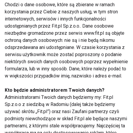
Chodzi o dane osobowe, które są zbierane w ramach
1. Tłuszcze zwierzęce należy w miarę możliwości
korzystania przez Ciebie z naszych usług, w tym stron
zastępować olejami roślinnymi.
internetowych, serwisów i innych funkcjonalności
2. Należy unikać jedzenia produktów tłustych –
udostępnianych przez Fit.pl Sp.z.o.o.. Dane osobowe
mięs, wędlin, serów, twarogów, niektórych ryb,
niezbędne gromadzone przez serwis www.fit.pl są objęte
ochroną danych osobowych: nie są i nie będą nikomu
podrobów, żółtek jaj, a także orzechów, słodyczy i
odsprzedawana ani udostępniane. W czasie korzystania z
żywności typu fast-food.
serwisu użytkownik może zostać poproszony o podanie
3. Najlepiej zrezygnować z cukru i picia słodkich
niektórych swoich danych osobowych poprzez wypełnienie
napojów gazowanych.
formularza, lub w inny sposób. Dane, które należy podać to
4. Nie należy zmniejszać porcji chudych produktów
w większości przypadków imię, nazwisko i adres e-mail.
dostarczających pełnowartościowego białka i innych
Kto będzie administratorem Twoich danych?
cennych składników, np. mleka, napojów
Administratorami Twoich danych będziemy my: Fit.pl
fermentowanych, twarogów, ryb, drobiu (bez skóry),
Sp.z.o.o z siedzibą w Radomiu (dalej także będziemy
wędlin.
używać skrótu „Fit.pl”) oraz nasi Zaufani partnerzy czyli
5. Jeść dużo warzyw (co najmniej 500g) i
podmioty niewchodzące w skład Fit.pl ale będące naszymi
odpowiednio mniej (ok.150g) owoców.
partnerami, z którymi stale współpracujemy. Najczęściej ta
6. Nie należy smażyć potraw na tłuszczu i podawać
współpraca ma na celu dostosowywanie reklam, które