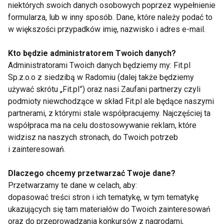
niektórych swoich danych osobowych poprzez wypełnienie
zasadzie każda osoba, każda grupa użytkowników
formularza, lub w inny sposób. Dane, które należy podać to
może pokonać zdecydowanie więcej kilometrów.
w większości przypadków imię, nazwisko i adres e-mail.
Pierwszą z nich są osoby, które jeżdżą rowerem, ale
Kto będzie administratorem Twoich danych?
nie mają wystarczającej kondycji, aby pokonywać
Administratorami Twoich danych będziemy my: Fit.pl
wiele kilometrów czy wjeżdżać na wysokie, strome
Sp.z.o.o z siedzibą w Radomiu (dalej także będziemy
szczyty. To osoby, które nigdy nie podejmowały tego
używać skrótu „Fit.pl”) oraz nasi Zaufani partnerzy czyli
typu wysiłku, a chcą spróbować. Drugą grupę
podmioty niewchodzące w skład Fit.pl ale będące naszymi
stanowią osoby starsze, które nadal chciałyby
partnerami, z którymi stale współpracujemy. Najczęściej ta
pokonywać dziesiątki kilometrów, przełamywać
współpraca ma na celu dostosowywanie reklam, które
widzisz na naszych stronach, do Twoich potrzeb
bariery, ale z różnych przyczyn nie jeżdżą na
i zainteresowań.
rowerze. Trzecią grupę stanowią osoby aktywne,
które po zakończeniu treningów, maratonów,
Dlaczego chcemy przetwarzać Twoje dane?
wyścigów nadal są głodne emocji. Chcą pokonywać
Przetwarzamy te dane w celach, aby:
kolejne kilometry czy to na górskich szlakach czy w
dopasować treści stron i ich tematykę, w tym tematykę
mieście i tutaj idealnie sprawdzą się elektryki. E-
ukazujących się tam materiałów do Twoich zainteresowań
oraz do przeprowadzania konkursów z nagrodami,
bike`i to również dobre rozwiązanie w przypadku