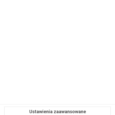
WSPÓŁPRACA
REDAKCJA
PRYWATNOŚĆ
Cookies
Powiadomienia
Newsletter
Fit.pl © 2026 Wszystkie prawa zastrzeżone.
Ustawienia zaawansowane