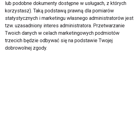
lub podobne dokumenty dostępne w usługach, z których
korzystasz). Taką podstawą prawną dla pomiarów
statystycznych i marketingu własnego administratorów jest
tzw. uzasadniony interes administratora. Przetwarzanie
Twoich danych w celach marketingowych podmiotów
trzecich będzie odbywać się na podstawie Twojej
Już 80 proc. Polaków
Rower zamiast auta? 7
dobrowolnej zgody.
jeździ na rowerze. Jak
tras idealnych na długi
prawidłowo zadbać o
weekend
dwa kółka?
Kaski na rowerze i
Rower dla Polaków to
hulajnodze
rekreacja – nie środek
obowiązkowe od 3
transportu
czerwca. Jak uczyć