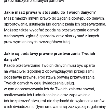
przez naszych Zaufanych parterów.
mogłeś nie słyszeć
intensywnym treningu
Jakie masz prawa w stosunku do Twoich danych?
Masz między innymi prawo do żądania dostępu do danych,
sprostowania, usunięcia lub ograniczenia ich przetwarzania.
Możesz także wycofać zgodę na przetwarzanie danych
osobowych, zgłosić sprzeciw oraz skorzystać z innych
praw wymienionych szczegółowo tutaj.
Dlaczego warto pić
Dzień Espresso:
zakwas z buraków:
zdrowotne korzyści
Jakie są podstawy prawne przetwarzania Twoich
Korzyści dla zdrowia
picia espresso
danych?
Każde przetwarzanie Twoich danych musi być oparte
na właściwej, zgodnej z obowiązującymi przepisami,
Pokaż więcej
podstawie prawnej. Podstawą prawną przetwarzania
Twoich danych w celu świadczenia usług,
w tym dopasowywania ich do Twoich zainteresowań,
analizowania ich i udoskonalania oraz zapewniania
Rower
ich bezpieczeństwa jest niezbędność do wykonania umów
o ich świadczenie (tymi umowami są zazwyczaj regulaminy