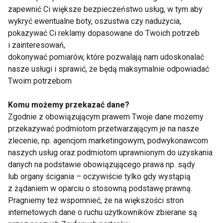
zapewnić Ci większe bezpieczeństwo usług, w tym aby
rodzin z dziećmi – podczas wspólnych wyjazdów,
wykryć ewentualne boty, oszustwa czy nadużycia,
każdy może pokonywać trasę w tym samym tempie.
pokazywać Ci reklamy dopasowane do Twoich potrzeb
i zainteresowań,
KORZYŚCI
ROWER
dokonywać pomiarów, które pozwalają nam udoskonalać
nasze usługi i sprawić, że będą maksymalnie odpowiadać
Twoim potrzebom
Komu możemy przekazać dane?
Korzyści
Zgodnie z obowiązującym prawem Twoje dane możemy
przekazywać podmiotom przetwarzającym je na nasze
zlecenie, np. agencjom marketingowym, podwykonawcom
naszych usług oraz podmiotom uprawnionym do uzyskania
danych na podstawie obowiązującego prawa np. sądy
lub organy ścigania – oczywiście tylko gdy wystąpią
z żądaniem w oparciu o stosowną podstawę prawną.
Pragniemy też wspomnieć, że na większości stron
Ciekawe korzyści z
Poznaj 5 korzyści z
internetowych dane o ruchu użytkowników zbierane są
biegania, o których
masażu po