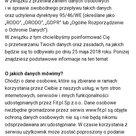
w związku z przetwarzaniem danych osobowych
Konsekwentnie pracujemy nad rozwojem tego
i w sprawie swobodnego przepływu takich danych
segmentu, ich technologii oraz konstrukcji, stąd tak
oraz uchylenia dyrektywy 95/46/WE (określane jako
szeroka oferta. W naszej kolekcji rowerów
„RODO”, „ORODO”, „GDPR” lub „Ogólne Rozporządzenie
elektrycznych posiadamy modele w zasadzie we
o Ochronie Danych”).
wszystkich kategoriach: od E-MTB, E-Trekking i E-
W związku z tym chcielibyśmy poinformować Cię
Cross, po miejskie E-City. Aktualnie pracujemy nad
o przetwarzaniu Twoich danych oraz zasadach, na jakich
będzie się to odbywało po dniu 25 maja 2018 roku. Poniżej
nowymi propozycjami e-bike`ów na kolejne sezony
znajdziesz podstawowe informacje na ten temat.
2024/2025. Mimo że rowery elektryczne są droższe
w zakupie niż zwykłe, zainteresowanie nimi stale
O jakich danych mówimy?
rośnie – mówi Grzegorz Grzyb, wiceprezes zarządu
Chodzi o dane osobowe, które są zbierane w ramach
firmy Romet.
korzystania przez Ciebie z naszych usług, w tym stron
internetowych, serwisów i innych funkcjonalności
Polacy coraz chętniej przesiadają się na rowery
udostępnianych przez Fit.pl Sp.z.o.o.. Dane osobowe
elektryczne. Powodem, dla którego coraz więcej
niezbędne gromadzone przez serwis www.fit.pl są objęte
ochroną danych osobowych: nie są i nie będą nikomu
użytkowników wybiera e-bike`a, jest przede
odsprzedawana ani udostępniane. W czasie korzystania z
wszystkim przyjemność z jazdy na dużo wyższym
serwisu użytkownik może zostać poproszony o podanie
poziomie. Drugą, ważną kwestią jest to, że w