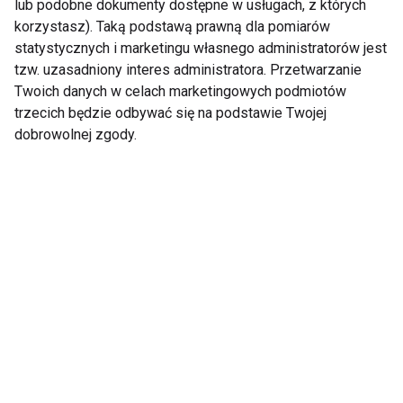
lub podobne dokumenty dostępne w usługach, z których
korzystasz). Taką podstawą prawną dla pomiarów
statystycznych i marketingu własnego administratorów jest
tzw. uzasadniony interes administratora. Przetwarzanie
Twoich danych w celach marketingowych podmiotów
trzecich będzie odbywać się na podstawie Twojej
Gdynia Design Days:
Dlaczego ćwiczenia
dobrowolnej zgody.
Ruch w sztuce
mogą chronić mózg
starzenia i bezpłatne
przed demencją – co
treningi dla seniorów
mówi nauka
Terapia zajęciowa dla
Starzejemy się w
seniorów – jak wpływa
dwóch momentach
na jakość życia?
życia