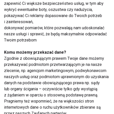
że oferta usług cyfrowych, związana z różnymi
zapewnić Ci większe bezpieczeństwo usług, w tym aby
wykryć ewentualne boty, oszustwa czy nadużycia,
dziedzinami życia, będzie coraz szybciej rosnąć.
pokazywać Ci reklamy dopasowane do Twoich potrzeb
i zainteresowań,
INTERNET
SENIOR
dokonywać pomiarów, które pozwalają nam udoskonalać
nasze usługi i sprawić, że będą maksymalnie odpowiadać
Twoim potrzebom
Komu możemy przekazać dane?
Internet
Zgodnie z obowiązującym prawem Twoje dane możemy
przekazywać podmiotom przetwarzającym je na nasze
zlecenie, np. agencjom marketingowym, podwykonawcom
naszych usług oraz podmiotom uprawnionym do uzyskania
danych na podstawie obowiązującego prawa np. sądy
lub organy ścigania – oczywiście tylko gdy wystąpią
z żądaniem w oparciu o stosowną podstawę prawną.
Pragniemy też wspomnieć, że na większości stron
Czytaj opinie o
Dietetyk i trener
internetowych dane o ruchu użytkowników zbierane są
sklepach
personalny online.
przez naszych Zaufanych parterów.
internetowych ze
Sprawdź, czy