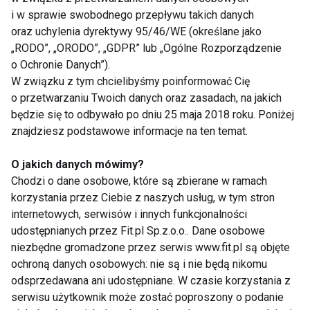
widzących lub nieposiadających najnowszych
i w sprawie swobodnego przepływu takich danych
przeglądarek.
oraz uchylenia dyrektywy 95/46/WE (określane jako
„RODO”, „ORODO”, „GDPR” lub „Ogólne Rozporządzenie
o Ochronie Danych”).
– Seniorzy mają też problemy związane z kwestią
W związku z tym chcielibyśmy poinformować Cię
prywatności w sieci, a także z rozumieniem zasad
o przetwarzaniu Twoich danych oraz zasadach, na jakich
obowiązujących w internecie. Nie są w tym
będzie się to odbywało po dniu 25 maja 2018 roku. Poniżej
odosobnieni, jednak problemy te mogą występować
znajdziesz podstawowe informacje na ten temat.
u nich częściej – podkreśla wykładowca Wyższej
Szkoły Bankowej w Gdyni. – Pamiętajmy, że dorastali
O jakich danych mówimy?
Chodzi o dane osobowe, które są zbierane w ramach
oni w świecie, w którym nie było internetu.
korzystania przez Ciebie z naszych usług, w tym stron
internetowych, serwisów i innych funkcjonalności
Pomocą w rozwiązaniu tych problemów jest
udostępnianych przez Fit.pl Sp.z.o.o.. Dane osobowe
edukacja osób starszych w zakresie korzystania z
niezbędne gromadzone przez serwis www.fit.pl są objęte
sieci. W Polsce zajmują się tym m.in. uniwersytety
ochroną danych osobowych: nie są i nie będą nikomu
trzeciego wieku, na których są zajęcia z obsługi
odsprzedawana ani udostępniane. W czasie korzystania z
serwisu użytkownik może zostać poproszony o podanie
komputera. Niezbędne jest także edukowanie osób