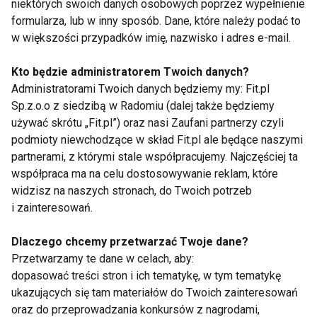
niektórych swoich danych osobowych poprzez wypełnienie
starszych przez bliskich.
formularza, lub w inny sposób. Dane, które należy podać to
w większości przypadków imię, nazwisko i adres e-mail.
– Transfer wiedzy z pokolenia wnuków na pokolenie
dziadków może być dobrą płaszczyzną
Kto będzie administratorem Twoich danych?
porozumienia – mówi ekspert WSB. – Niektórzy
Administratorami Twoich danych będziemy my: Fit.pl
Sp.z.o.o z siedzibą w Radomiu (dalej także będziemy
seniorzy uczą się szybko, ale niektórzy mają
używać skrótu „Fit.pl”) oraz nasi Zaufani partnerzy czyli
problem ze zrozumieniem np. konceptu poruszania
podmioty niewchodzące w skład Fit.pl ale będące naszymi
się kursorem po ekranie. Jednak ta różnica
partnerami, z którymi stale współpracujemy. Najczęściej ta
mentalności może być ciekawa, a przy edukowaniu
współpraca ma na celu dostosowywanie reklam, które
osób z rodziny niezbędna jest wyrozumiałość i
widzisz na naszych stronach, do Twoich potrzeb
empatia.
i zainteresowań.
Dlaczego chcemy przetwarzać Twoje dane?
Walce z wykluczeniem cyfrowym wśród osób
Przetwarzamy te dane w celach, aby:
powyżej 50. roku życia służyć mają takie inicjatywy
dopasować treści stron i ich tematykę, w tym tematykę
jak program Latarnicy, w którym wolontariusze uczą
ukazujących się tam materiałów do Twoich zainteresowań
osoby starsze, jak korzystać z sieci. To o tyle istotne,
oraz do przeprowadzania konkursów z nagrodami,