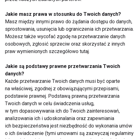
zdrową żywnością
internetowe porady,
mogą być skuteczne.
Jakie masz prawa w stosunku do Twoich danych?
Masz między innymi prawo do żądania dostępu do danych,
sprostowania, usunięcia lub ograniczenia ich przetwarzania.
Możesz także wycofać zgodę na przetwarzanie danych
osobowych, zgłosić sprzeciw oraz skorzystać z innych
praw wymienionych szczegółowo tutaj.
Apteka online -
Sklep internetowy
dlaczego warto
branży fitness - czy to
Jakie są podstawy prawne przetwarzania Twoich
zamawiać leki przez
takie proste?
danych?
Internet?
Każde przetwarzanie Twoich danych musi być oparte
Pokaż więcej
na właściwej, zgodnej z obowiązującymi przepisami,
podstawie prawnej. Podstawą prawną przetwarzania
Twoich danych w celu świadczenia usług,
w tym dopasowywania ich do Twoich zainteresowań,
analizowania ich i udoskonalania oraz zapewniania
Senior
ich bezpieczeństwa jest niezbędność do wykonania umów
o ich świadczenie (tymi umowami są zazwyczaj regulaminy