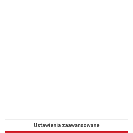
WSPÓŁPRACA
REDAKCJA
PRYWATNOŚĆ
Cookies
Powiadomienia
Newsletter
Fit.pl © 2026 Wszystkie prawa zastrzeżone.
Ustawienia zaawansowane
Pawelec.info