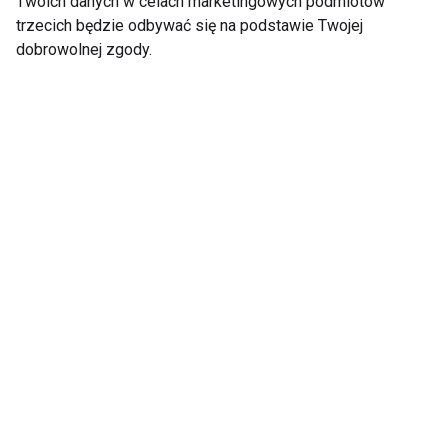
Twoich danych w celach marketingowych podmiotów
trzecich będzie odbywać się na podstawie Twojej
dobrowolnej zgody.
Apteka online -
Poznaj nowe chwilówki
dlaczego warto
przez internet
zamawiać leki przez
Internet?
Pozycjonowane stron
Jak wybrać dobrą
internetowych - na
aptekę internetową?
czym polega?