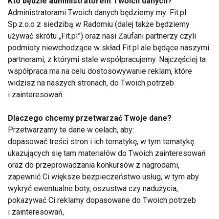
Kto będzie administratorem Twoich danych?
źródeł oraz umiejętności prognozowania.
Administratorami Twoich danych będziemy my: Fit.pl
Sp.z.o.o z siedzibą w Radomiu (dalej także będziemy
używać skrótu „Fit.pl”) oraz nasi Zaufani partnerzy czyli
Więcej informacji na temat e-commerce, analityki
podmioty niewchodzące w skład Fit.pl ale będące naszymi
oraz reklamy sklepu internetowego, znajdziesz na
partnerami, z którymi stale współpracujemy. Najczęściej ta
stronie
www.proweso.pl
gdzie także można
współpraca ma na celu dostosowywanie reklam, które
bezpośrednio skontaktować się z autorem niniejszej
widzisz na naszych stronach, do Twoich potrzeb
publikacji.
i zainteresowań.
Dlaczego chcemy przetwarzać Twoje dane?
Przetwarzamy te dane w celach, aby:
dopasować treści stron i ich tematykę, w tym tematykę
FITNESS
INTERNET
BRANŻOWE
FIT BIZ
ukazujących się tam materiałów do Twoich zainteresowań
oraz do przeprowadzania konkursów z nagrodami,
zapewnić Ci większe bezpieczeństwo usług, w tym aby
wykryć ewentualne boty, oszustwa czy nadużycia,
pokazywać Ci reklamy dopasowane do Twoich potrzeb
Fitness
i zainteresowań,