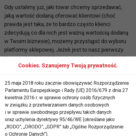
Gdy ustalimy już, jaki towar chcemy sprzedawać,
jaką wartość dodaną oferować klientowi (choć
prawda jest taka, że to bardzo często klienci
zdecydują co dla nich jest ważną wartością dodaną
w Twoim biznesie), możemy przystąpić do wyboru
platformy sklepowej. Jeżeli jest to nasz pierwszy
biznes, nie wiemy jak się rozwinie itd. warto skupić
Cookies. Szanujemy Twoją prywatność.
się na platformach gotowych, działających w
modelu SsaS, które zaoferują nawet dużym
25 maja 2018 roku zacznie obowiązywać Rozporządzenie
przedsięwzięciom zarówno adekwatne narzędzia
Parlamentu Europejskiego i Rady (UE) 2016/679 z dnia 27
oraz funkcjonalności jak i ograniczą niepotrzebne
kwietnia 2016 r. w sprawie ochrony osób fizycznych
koszty.
w związku z przetwarzaniem danych osobowych
i w sprawie swobodnego przepływu takich danych
Gdy już mamy to wszystko, nadszedł czas na jeden
oraz uchylenia dyrektywy 95/46/WE (określane jako
z trudniejszych momentów czyli skierowanie do
„RODO”, „ORODO”, „GDPR” lub „Ogólne Rozporządzenie
o Ochronie Danych”).
sklepu
wartościowego ruchu
. Czym jest