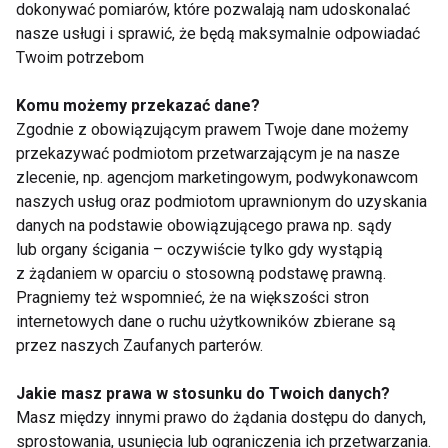
dokonywać pomiarów, które pozwalają nam udoskonalać
nasze usługi i sprawić, że będą maksymalnie odpowiadać
Twoim potrzebom
Komu możemy przekazać dane?
Zgodnie z obowiązującym prawem Twoje dane możemy
przekazywać podmiotom przetwarzającym je na nasze
Legginsy bezszwowe
Jak trenować, żeby
na pilates - dlaczego
schudnąć? Fakty, mity
zlecenie, np. agencjom marketingowym, podwykonawcom
odzież naprawdę ma
i skuteczne strategie
naszych usług oraz podmiotom uprawnionym do uzyskania
znaczenie
danych na podstawie obowiązującego prawa np. sądy
lub organy ścigania – oczywiście tylko gdy wystąpią
z żądaniem w oparciu o stosowną podstawę prawną.
Pragniemy też wspomnieć, że na większości stron
internetowych dane o ruchu użytkowników zbierane są
przez naszych Zaufanych parterów.
Czy robot będzie
Czy naprawdę
Jakie masz prawa w stosunku do Twoich danych?
Twoim trenerem?
potrzebujesz 10
Fitness przyszłości
tysięcy kroków
Masz między innymi prawo do żądania dostępu do danych,
balansuje na granicy
dziennie?
sprostowania, usunięcia lub ograniczenia ich przetwarzania.