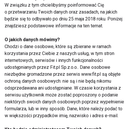
W związku z tym chcielibyśmy poinformować Cię
wartościowy ruch? Najprościej mówiąc, są to
o przetwarzaniu Twoich danych oraz zasadach, na jakich
użytkownicy zainteresowani Twoim produktem lub
będzie się to odbywało po dniu 25 maja 2018 roku. Poniżej
usługą. W mojej opinii, warto przy tym skorzystać z
znajdziesz podstawowe informacje na ten temat.
doświadczenia zewnętrznej agencji. Oczywiście,
zdaję sobie sprawę, że szczególnie na początku,
O jakich danych mówimy?
Chodzi o dane osobowe, które są zbierane w ramach
wszystko chcemy zrobić sami aby ograniczać
korzystania przez Ciebie z naszych usług, w tym stron
koszty. Przecież to tylko ustawienie reklam, prawda?
internetowych, serwisów i innych funkcjonalności
To błędne myślenie, które kosztować nas będzie
udostępnianych przez Fit.pl Sp.z.o.o.. Dane osobowe
wiele pieniędzy. Dobry specjalista od e-commerce,
niezbędne gromadzone przez serwis www.fit.pl są objęte
zanim wyda choćby najmniejszą kwotę,
ochroną danych osobowych: nie są i nie będą nikomu
przeanalizuje Twoje potrzeby, zbada rynek, w
odsprzedawana ani udostępniane. W czasie korzystania z
serwisu użytkownik może zostać poproszony o podanie
początkowym okresie funkcjonowania sklepu
niektórych swoich danych osobowych poprzez wypełnienie
spróbuje znaleźć niszę, która zapewni Ci napływ
formularza, lub w inny sposób. Dane, które należy podać to
pierwszych zamówień przy zachowaniu niskiego
w większości przypadków imię, nazwisko i adres e-mail.
kosztu pozyskania transakcji. To
praca
wymagająca
dużego doświadczenia, analizy danych z różnych