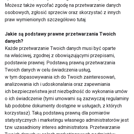
realu i wirtualu
Sprawdzamy fakty
Możesz także wycofać zgodę na przetwarzanie danych
Pokaż więcej
osobowych, zgłosić sprzeciw oraz skorzystać z innych
praw wymienionych szczegółowo tutaj.
Jakie są podstawy prawne przetwarzania Twoich
danych?
Internet
Każde przetwarzanie Twoich danych musi być oparte
na właściwej, zgodnej z obowiązującymi przepisami,
podstawie prawnej. Podstawą prawną przetwarzania
Twoich danych w celu świadczenia usług,
w tym dopasowywania ich do Twoich zainteresowań,
analizowania ich i udoskonalania oraz zapewniania
ich bezpieczeństwa jest niezbędność do wykonania umów
o ich świadczenie (tymi umowami są zazwyczaj regulaminy
Czytaj opinie o
Dietetyk i trener
lub podobne dokumenty dostępne w usługach, z których
sklepach
personalny online.
internetowych ze
Sprawdź, czy
korzystasz). Taką podstawą prawną dla pomiarów
zdrową żywnością
internetowe porady,
statystycznych i marketingu własnego administratorów jest
mogą być skuteczne.
tzw. uzasadniony interes administratora. Przetwarzanie