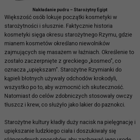
Nakładanie pudru – Starożytny Egipt
Większość osób lokuje początki kosmetyki w
starożytności i słusznie. Faktycznie historia
kosmetyki sięga okresu starożytnego Rzymu, gdzie
mianem kosmetów określano niewolników
zajmujących się masażem w łaźniach. Określenie to
zostało zaczerpnięte z greckiego „kosmeo”, co
oznacza „upiększam”. Starożytne Rzymianki do
kąpieli błotnych używały odchodów krokodyli,
wszystko po to, aby wzmocnić ich skuteczność.
Natomiast do celów zdobniczych stosowały owczy
tłuszcz i krew, co służyło jako lakier do paznokci.
Starożytne kultury kładły duży nacisk na pielęgnację i
upiększanie ludzkiego ciała i doszukiwały się
różnorodnych sposobów, aby zachować jego urodę