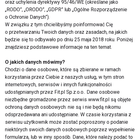
oraz uchylenia dyrektywy 95/46/WE (określane jako
zupełnie zapominało o higienie. Rzesza osób
„RODO”, „ORODO”, „GDPR” lub „Ogólne Rozporządzenie
twierdzi, iż pieprzyki te miały stanowić retusz
o Ochronie Danych”).
niedoskonałości urody związanych z brakiem
W związku z tym chcielibyśmy poinformować Cię
higieny. Kobiety baroku w ten sposób często
o przetwarzaniu Twoich danych oraz zasadach, na jakich
ukrywały wykwity skórne. Poza tym pieprzyki te
będzie się to odbywało po dniu 25 maja 2018 roku. Poniżej
znajdziesz podstawowe informacje na ten temat.
posiadały ukryte znaczenie. Umiejscowienie go w
okolicy ust sygnalizowało, że jego posiadaczka ma
O jakich danych mówimy?
skłonności do flirtowania. Umieszczenie pieprzyka
Chodzi o dane osobowe, które są zbierane w ramach
na lewym policzku oznaczało kobietę, która jest już
korzystania przez Ciebie z naszych usług, w tym stron
zajęta, bądź zaręczona, natomiast znaczek w kąciku
internetowych, serwisów i innych funkcjonalności
oka to sygnał, że jego posiadaczka jest osobą
udostępnianych przez Fit.pl Sp.z.o.o.. Dane osobowe
niezbędne gromadzone przez serwis www.fit.pl są objęte
tętniącą życiem. Jak wskazują kroniki wiele dam
ochroną danych osobowych: nie są i nie będą nikomu
oprócz pięknych strojów nosiło także pasożyty, a
odsprzedawana ani udostępniane. W czasie korzystania z
konkretnie rzecz ujmując wszy.
serwisu użytkownik może zostać poproszony o podanie
niektórych swoich danych osobowych poprzez wypełnienie
[-------]
formularza, lub w inny sposób. Dane, które należy podać to