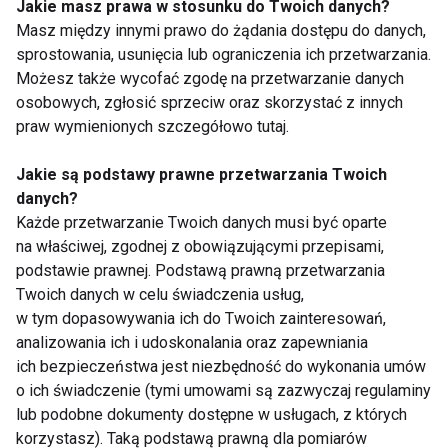
Jakie masz prawa w stosunku do Twoich danych?
Masz między innymi prawo do żądania dostępu do danych,
W XIX wieku doszło do kompromisu płci pięknej z
sprostowania, usunięcia lub ograniczenia ich przetwarzania.
wodą, a to za sprawą księdza Sebastiana Kneippa,
Możesz także wycofać zgodę na przetwarzanie danych
osobowych, zgłosić sprzeciw oraz skorzystać z innych
który zalecał lecznicze kąpiele w ziołach, okłady,
praw wymienionych szczegółowo tutaj.
kąpiele parowe, chodzenie boso po mokrej trawie, a
także po kamieniach, czy świeżym śniegu. Wszystko
Jakie są podstawy prawne przetwarzania Twoich
to wpływało na zdrowy wygląd, na czym najbardziej
danych?
zależało ówczesnym damom.
Każde przetwarzanie Twoich danych musi być oparte
na właściwej, zgodnej z obowiązującymi przepisami,
podstawie prawnej. Podstawą prawną przetwarzania
W tym samym czasie naukowcy w swych
Twoich danych w celu świadczenia usług,
laboratoriach pracowali nad nowoczesnymi środkami
w tym dopasowywania ich do Twoich zainteresowań,
i preparatami kosmetycznymi. Na ten okres datuje
analizowania ich i udoskonalania oraz zapewniania
się powstanie pierwszych mydeł, szminek, pudrów.
ich bezpieczeństwa jest niezbędność do wykonania umów
Większość z tych kosmetyków zawierała szkodliwe
o ich świadczenie (tymi umowami są zazwyczaj regulaminy
substancje, które powstawały na skutek jełczenia
lub podobne dokumenty dostępne w usługach, z których
korzystasz). Taką podstawą prawną dla pomiarów
tłuszczy pochodzenia zwierzęcego.