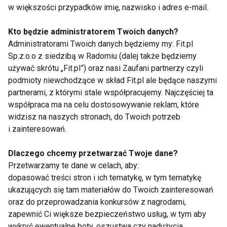
w większości przypadków imię, nazwisko i adres e-mail.
Na włosy zamiast na chleb
Kto będzie administratorem Twoich danych?
Administratorami Twoich danych będziemy my: Fit.pl
XVII w. to z kolei czas rozumu oraz szerzenia
Sp.z.o.o z siedzibą w Radomiu (dalej także będziemy
oświaty, niestety kobiety nadal żyły w
używać skrótu „Fit.pl”) oraz nasi Zaufani partnerzy czyli
nieświadomości jeśli chodzi o korzystanie z środków
podmioty niewchodzące w skład Fit.pl ale będące naszymi
czystości. Kosmetyki owszem, ale nie te
partnerami, z którymi stale współpracujemy. Najczęściej ta
współpraca ma na celu dostosowywanie reklam, które
podstawowe, czyli zapewniające zasadniczą
widzisz na naszych stronach, do Twoich potrzeb
higienę. W późniejszym czasie bardzo znany był
i zainteresowań.
incydent, jaki miał miejsce we Francji w 1715 roku,
kiedy to wybuchły zamieszki, ponieważ używane
Dlaczego chcemy przetwarzać Twoje dane?
przez arystokratów nadmierne ilości mąki
Przetwarzamy te dane w celach, aby:
wykorzystywane do pudrowania fryzur mogły
dopasować treści stron i ich tematykę, w tym tematykę
ukazujących się tam materiałów do Twoich zainteresowań
doprowadzić do wielkiej nędzy wśród ludu Francji.
oraz do przeprowadzania konkursów z nagrodami,
Gromadzenie mąki w celach kosmetycznych
zapewnić Ci większe bezpieczeństwo usług, w tym aby
zostało zabronione podczas Rewolucji Francuskiej.
wykryć ewentualne boty, oszustwa czy nadużycia,