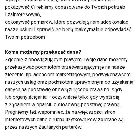
Mentalność barokowa nadal wiodła prym. W XVII
pokazywać Ci reklamy dopasowane do Twoich potrzeb
wieku angielski parlament uchwalił prawo
i zainteresowań,
zabraniające kobietom używania jakichkolwiek
dokonywać pomiarów, które pozwalają nam udoskonalać
nasze usługi i sprawić, że będą maksymalnie odpowiadać
środków upiększających oraz wyzywających
Twoim potrzebom
strojów pod groźbą oskarżenia o czary. W XVIII
wieku do łask powróciła naturalność. Kobiety stroniły
Komu możemy przekazać dane?
od makijażu korzystając jedynie z ozdobnych
Zgodnie z obowiązującym prawem Twoje dane możemy
naklejek.
przekazywać podmiotom przetwarzającym je na nasze
zlecenie, np. agencjom marketingowym, podwykonawcom
naszych usług oraz podmiotom uprawnionym do uzyskania
„Primum non nocere”- Po pierwsze nie szkodzić
danych na podstawie obowiązującego prawa np. sądy
lub organy ścigania – oczywiście tylko gdy wystąpią
z żądaniem w oparciu o stosowną podstawę prawną.
Pragniemy też wspomnieć, że na większości stron
internetowych dane o ruchu użytkowników zbierane są
przez naszych Zaufanych parterów.