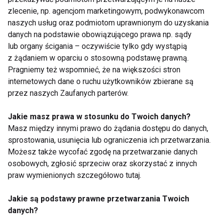
Dzięki temu Twoja skóra otrzyma dokładnie to,
zlecenie, np. agencjom marketingowym, podwykonawcom
naszych usług oraz podmiotom uprawnionym do uzyskania
czego potrzebuje, aby wyglądać zdrowo i
danych na podstawie obowiązującego prawa np. sądy
promiennie.
lub organy ścigania – oczywiście tylko gdy wystąpią
z żądaniem w oparciu o stosowną podstawę prawną.
URODA
KOSMETYKI
AKTUALNOŚCI
Pragniemy też wspomnieć, że na większości stron
internetowych dane o ruchu użytkowników zbierane są
przez naszych Zaufanych parterów.
Jakie masz prawa w stosunku do Twoich danych?
Uroda
Masz między innymi prawo do żądania dostępu do danych,
sprostowania, usunięcia lub ograniczenia ich przetwarzania.
Możesz także wycofać zgodę na przetwarzanie danych
osobowych, zgłosić sprzeciw oraz skorzystać z innych
praw wymienionych szczegółowo tutaj.
Jakie są podstawy prawne przetwarzania Twoich
danych?
Letnia pielęgnacja
Aromatyczna