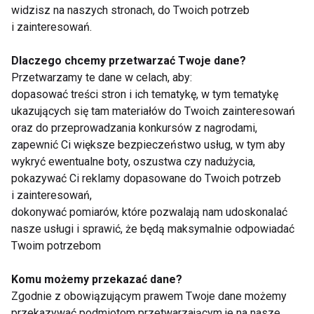
około tygodnia.
widzisz na naszych stronach, do Twoich potrzeb
Tego rodzaju procedury najlepiej
i zainteresowań.
wykonywać w okresie jesienno-
Dlaczego chcemy przetwarzać Twoje dane?
zimowym, kiedy skóra nie jest narażona
Przetwarzamy te dane w celach, aby:
na intensywne promieniowanie
dopasować treści stron i ich tematykę, w tym tematykę
słoneczne.
ukazujących się tam materiałów do Twoich zainteresowań
oraz do przeprowadzania konkursów z nagrodami,
Składniki aktywne to fundament skutecznej
zapewnić Ci większe bezpieczeństwo usług, w tym aby
pielęgnacji skóry. Kluczowe znaczenie mają
wykryć ewentualne boty, oszustwa czy nadużycia,
witaminy, takie jak A, C i E, a także ceramidy czy
pokazywać Ci reklamy dopasowane do Twoich potrzeb
i zainteresowań,
niacynamid. Ich regularne stosowanie, dostosowane
dokonywać pomiarów, które pozwalają nam udoskonalać
do indywidualnych potrzeb skóry, może przynieść
nasze usługi i sprawić, że będą maksymalnie odpowiadać
spektakularne efekty.
Twoim potrzebom
Pamiętaj jednak, że wprowadzenie nowych
Komu możemy przekazać dane?
kosmetyków do rutyny pielęgnacyjnej warto
Zgodnie z obowiązującym prawem Twoje dane możemy
skonsultować z dermatologiem lub kosmetologiem.
przekazywać podmiotom przetwarzającym je na nasze