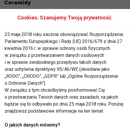
Ceramidy
Ceramidy to lipidy naturalnie występujące w skórze,
Cookies. Szanujemy Twoją prywatność.
które wspierają odbudowę jej bariery ochronnej.
Kosmetyki z ceramidami są szczególnie polecane
25 maja 2018 roku zacznie obowiązywać Rozporządzenie
dla cery suchej, szorstkiej i wrażliwej. Pomagają
Parlamentu Europejskiego i Rady (UE) 2016/679 z dnia 27
zatrzymać wilgoć i chronią przed czynnikami
kwietnia 2016 r. w sprawie ochrony osób fizycznych
w związku z przetwarzaniem danych osobowych
zewnętrznymi.
i w sprawie swobodnego przepływu takich danych
oraz uchylenia dyrektywy 95/46/WE (określane jako
Niacynamid (Witamina B3)
„RODO”, „ORODO”, „GDPR” lub „Ogólne Rozporządzenie
Niacynamid to uniwersalny składnik odpowiedni dla
o Ochronie Danych”).
W związku z tym chcielibyśmy poinformować Cię
każdego rodzaju skóry. Reguluje produkcję sebum,
o przetwarzaniu Twoich danych oraz zasadach, na jakich
zmniejsza widoczność porów, działa
będzie się to odbywało po dniu 25 maja 2018 roku. Poniżej
przeciwzapalnie i wspiera regenerację skóry. Dzięki
znajdziesz podstawowe informacje na ten temat.
właściwościom antyoksydacyjnym chroni skórę
przed szkodliwym działaniem wolnych rodników.
O jakich danych mówimy?