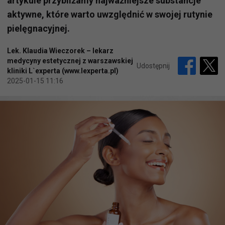
artykule przybliżamy najważniejsze substancje
aktywne, które warto uwzględnić w swojej rutynie
pielęgnacyjnej.
Lek. Klaudia Wieczorek – lekarz
medycyny estetycznej z warszawskiej
Udostępnij
kliniki L`experta (www.lexperta.pl)
2025-01-15 11:16