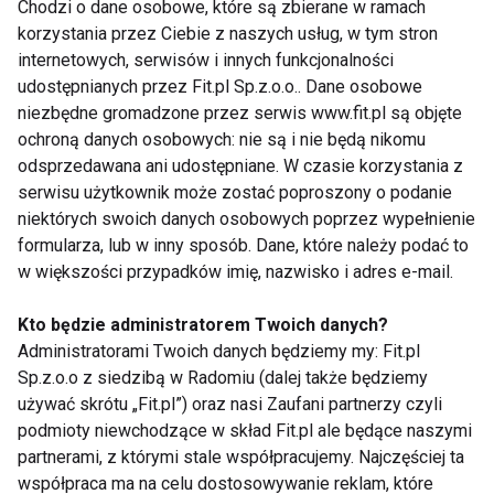
Chodzi o dane osobowe, które są zbierane w ramach
Profesjonalne zabiegi z wykorzystaniem
korzystania przez Ciebie z naszych usług, w tym stron
składników aktywnych
internetowych, serwisów i innych funkcjonalności
udostępnianych przez Fit.pl Sp.z.o.o.. Dane osobowe
Niektóre składniki aktywne, takie jak retinol czy
niezbędne gromadzone przez serwis www.fit.pl są objęte
witamina C, są wykorzystywane w profesjonalnych
ochroną danych osobowych: nie są i nie będą nikomu
zabiegach kosmetologicznych, takich jak peelingi
odsprzedawana ani udostępniane. W czasie korzystania z
serwisu użytkownik może zostać poproszony o podanie
chemiczne.
niektórych swoich danych osobowych poprzez wypełnienie
formularza, lub w inny sposób. Dane, które należy podać to
Peeling chemiczny z retinolem i witaminą C:
w większości przypadków imię, nazwisko i adres e-mail.
Zabieg ten pomaga złuszczyć martwy
Kto będzie administratorem Twoich danych?
naskórek, wyrównać koloryt skóry,
Administratorami Twoich danych będziemy my: Fit.pl
rozjaśnić przebarwienia i poprawić
Sp.z.o.o z siedzibą w Radomiu (dalej także będziemy
napięcie skóry.
używać skrótu „Fit.pl”) oraz nasi Zaufani partnerzy czyli
podmioty niewchodzące w skład Fit.pl ale będące naszymi
Proces złuszczania rozpoczyna się
partnerami, z którymi stale współpracujemy. Najczęściej ta
zwykle trzeciego dnia po zabiegu i trwa
współpraca ma na celu dostosowywanie reklam, które