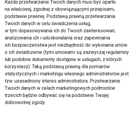
Każde przetwarzanie Twoich danych musi być oparte
wrażliwej skóry
pielęgnacja ciała
na właściwej, zgodnej z obowiązującymi przepisami,
latem w trendzie
podstawie prawnej. Podstawą prawną przetwarzania
sensory beauty -
troska o skórę i
Twoich danych w celu świadczenia usług,
przyjemność dla
w tym dopasowywania ich do Twoich zainteresowań,
zmysłów
analizowania ich i udoskonalania oraz zapewniania
ich bezpieczeństwa jest niezbędność do wykonania umów
o ich świadczenie (tymi umowami są zazwyczaj regulaminy
lub podobne dokumenty dostępne w usługach, z których
Przeszczep włosów –
Filtruj filtry – jak
korzystasz). Taką podstawą prawną dla pomiarów
jak wybrać
dobrać najlepszy krem
statystycznych i marketingu własnego administratorów jest
nowoczesną metodę
z SPF do potrzeb skóry
tzw. uzasadniony interes administratora. Przetwarzanie
leczenia łysienia
i jej upodobań?
Twoich danych w celach marketingowych podmiotów
trzecich będzie odbywać się na podstawie Twojej
Pokaż więcej
dobrowolnej zgody.
Kosmetyki