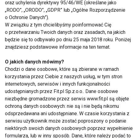
oraz uchylenia dyrektywy 95/46/WE (określane jako
funkcjonowanie układu hormonalnego na różne
„RODO”, „ORODO”, „GDPR” lub „Ogólne Rozporządzenie
sposoby, a ostatnie badania nie zmierzyły w
o Ochronie Danych”).
W związku z tym chcielibyśmy poinformować Cię
odpowiedni sposób skutków zaburzeń na tle
o przetwarzaniu Twoich danych oraz zasadach, na jakich
seksualnym.
Dlatego ostrzega, że codzienne
będzie się to odbywało po dniu 25 maja 2018 roku. Poniżej
narażenie na kontakt z BPA może być związane ze
znajdziesz podstawowe informacje na ten temat.
zmianami neurologicznymi i behawioralnymi.
O jakich danych mówimy?
W styczniu tego roku FDA nie była już taka pewna
Chodzi o dane osobowe, które są zbierane w ramach
korzystania przez Ciebie z naszych usług, w tym stron
braku negatywnego wpływu BPA i wzywała do
internetowych, serwisów i innych funkcjonalności
przeprowadzenia większej ilości badań, a
rodziców
udostępnianych przez Fit.pl Sp.z.o.o.. Dane osobowe
nakłaniała do zminimalizowania kontaktu swoich
niezbędne gromadzone przez serwis www.fit.pl są objęte
pociech z BPA. Przypomnijmy - BPA znajduje się w
ochroną danych osobowych: nie są i nie będą nikomu
wielu produktach kierowanych do dzieci i niemowląt
odsprzedawana ani udostępniane. W czasie korzystania z
- butelkach, kubeczkach, pojemnikach na żywność.
serwisu użytkownik może zostać poproszony o podanie
niektórych swoich danych osobowych poprzez wypełnienie
Dodajmy, że producenci artykułów dla niemowląt
formularza, lub w inny sposób. Dane, które należy podać to
wprowadzili już na rynek wiele produktów