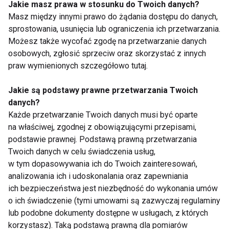
Jakie masz prawa w stosunku do Twoich danych?
Masz między innymi prawo do żądania dostępu do danych,
sprostowania, usunięcia lub ograniczenia ich przetwarzania.
Możesz także wycofać zgodę na przetwarzanie danych
osobowych, zgłosić sprzeciw oraz skorzystać z innych
Tenis, badminton i
Aktywna regeneracja
ping-pong ćwiczą nie
– 7 sposobów na
praw wymienionych szczegółowo tutaj.
tylko ciało. Co dzieje
szybszy powrót do
się wtedy w mózgu?
formy
Jakie są podstawy prawne przetwarzania Twoich
danych?
Pokaż więcej
Każde przetwarzanie Twoich danych musi być oparte
na właściwej, zgodnej z obowiązującymi przepisami,
podstawie prawnej. Podstawą prawną przetwarzania
Twoich danych w celu świadczenia usług,
w tym dopasowywania ich do Twoich zainteresowań,
Hormony
analizowania ich i udoskonalania oraz zapewniania
ich bezpieczeństwa jest niezbędność do wykonania umów
o ich świadczenie (tymi umowami są zazwyczaj regulaminy
lub podobne dokumenty dostępne w usługach, z których
korzystasz). Taką podstawą prawną dla pomiarów