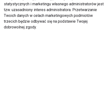
statystycznych i marketingu własnego administratorów jest
tzw. uzasadniony interes administratora. Przetwarzanie
Twoich danych w celach marketingowych podmiotów
Zdrowie hormonalne u
Dbaj o siebie nie tylko
kobiet – jak dieta i styl
w Dzień Kobiet - dieta
trzecich będzie odbywać się na podstawie Twojej
życia wpływają na
wspierająca hormony
dobrowolnej zgody.
równowagę
hormonalną?
Mity medyczne 4.
Testosteron - ten
Hormony, Hashimoto,
hormon obrósł
Insulinooporność
mistami