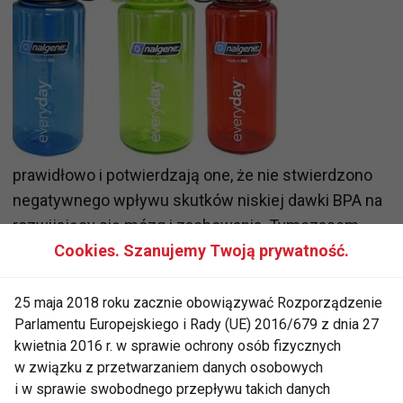
prawidłowo i potwierdzają one, że nie stwierdzono
negatywnego wpływu skutków niskiej dawki BPA na
rozwijający się mózg i zachowania. Tymczasem
Sonya Lunder, starszy analityk związany z grupą
Cookies. Szanujemy Twoją prywatność.
ochrony środowiska, która brała udział w badaniach,
twierdzi, że należy rozpatrywać wyniki ostatnich
25 maja 2018 roku zacznie obowiązywać Rozporządzenie
Parlamentu Europejskiego i Rady (UE) 2016/679 z dnia 27
dwóch badań razem z innymi, jakie zostały
kwietnia 2016 r. w sprawie ochrony osób fizycznych
przeprowadzone w związku z oddziaływaniem BPA.
w związku z przetwarzaniem danych osobowych
Powołując się na inne badania podkreśla ona, że
i w sprawie swobodnego przepływu takich danych
takie związki chemiczne mogą zakłócić