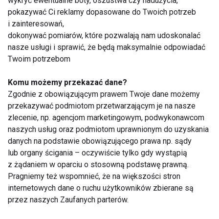
wykryć ewentualne boty, oszustwa czy nadużycia,
WELLNESS
HORMONY
ANTYKONCEPCJA
pokazywać Ci reklamy dopasowane do Twoich potrzeb
i zainteresowań,
dokonywać pomiarów, które pozwalają nam udoskonalać
nasze usługi i sprawić, że będą maksymalnie odpowiadać
Twoim potrzebom
Wellness
Komu możemy przekazać dane?
Zgodnie z obowiązującym prawem Twoje dane możemy
przekazywać podmiotom przetwarzającym je na nasze
zlecenie, np. agencjom marketingowym, podwykonawcom
naszych usług oraz podmiotom uprawnionym do uzyskania
danych na podstawie obowiązującego prawa np. sądy
lub organy ścigania – oczywiście tylko gdy wystąpią
Dlaczego po obiedzie
Zmęczenie po urlopie
z żądaniem w oparciu o stosowną podstawę prawną.
chce ci się spać?
– dlaczego zamiast
Pragniemy też wspomnieć, że na większości stron
Dietetyk wyjaśnia 7
energii wraca
internetowych dane o ruchu użytkowników zbierane są
najczęstszych
frustracja?
przez naszych Zaufanych parterów.
przyczyn