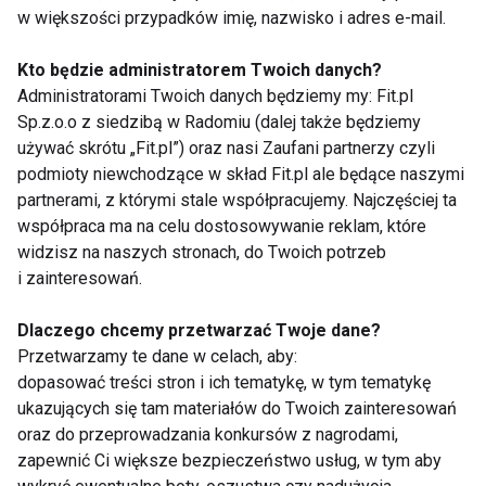
w większości przypadków imię, nazwisko i adres e-mail.
oznaczonych jako "BPA free", czyli nie
zawierających związku BPA.
Kto będzie administratorem Twoich danych?
Administratorami Twoich danych będziemy my: Fit.pl
Niektórzy eksperci uważają, że narażenie na stały
Sp.z.o.o z siedzibą w Radomiu (dalej także będziemy
używać skrótu „Fit.pl”) oraz nasi Zaufani partnerzy czyli
kontakt z BPA ma wpływ "estrogenopodoby", co
podmioty niewchodzące w skład Fit.pl ale będące naszymi
zwłaszcza w krytycznych okresach rozwoju, może
partnerami, z którymi stale współpracujemy. Najczęściej ta
być powiązane z szeregiem zagrożeń dla
zdrowia
współpraca ma na celu dostosowywanie reklam, które
jak zmiany zachowania, problemy z płodnością,
widzisz na naszych stronach, do Twoich potrzeb
choroby serca, nowotwory, cukrzyca.
i zainteresowań.
Dlaczego chcemy przetwarzać Twoje dane?
Beata Mąkolska
Przetwarzamy te dane w celach, aby:
dopasować treści stron i ich tematykę, w tym tematykę
www.fit.pl
ukazujących się tam materiałów do Twoich zainteresowań
oraz do przeprowadzania konkursów z nagrodami,
zapewnić Ci większe bezpieczeństwo usług, w tym aby