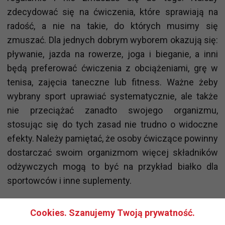
zdecydować się na ćwiczenia, które sprawiają na
radość, a nie na takie, do których musimy się
zmuszać. Dla jednych dobrym wyborem okazują się:
pływanie, jazda na rowerze, joga i bieganie, a inni
będą preferować ćwiczenia z obciążeniami, grę w
tenisa, zajęcia taneczne lub fitness. Ważne żeby
wybrany sport uprawiać systematycznie, ale także
nie przeciążać zanadto swojego organizmu,
stosując się do tych zasad nie trudno o widoczne
efekty. Należy pamiętać, że osoby ćwiczące powinny
dostarczać swoim organizmom więcej składników
odżywczych mogą to być na przykład białko dla
sportowców i inne suplementy.
Dobre samopoczucie
Cookies. Szanujemy Twoją prywatność.