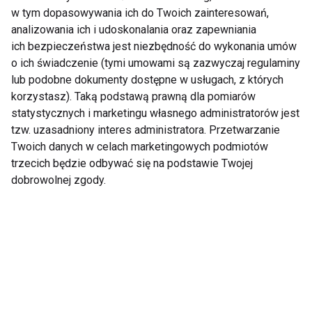
w tym dopasowywania ich do Twoich zainteresowań,
się wtedy w mózgu?
formy
analizowania ich i udoskonalania oraz zapewniania
ich bezpieczeństwa jest niezbędność do wykonania umów
o ich świadczenie (tymi umowami są zazwyczaj regulaminy
lub podobne dokumenty dostępne w usługach, z których
korzystasz). Taką podstawą prawną dla pomiarów
statystycznych i marketingu własnego administratorów jest
Czy potrafimy jeszcze
Cyfrowy detoks po
tzw. uzasadniony interes administratora. Przetwarzanie
żyć offline? Dzień Bez
pracy. Dlaczego warto
Twoich danych w celach marketingowych podmiotów
Telefonu
odłożyć telefon choć
trzecich będzie odbywać się na podstawie Twojej
Komórkowego to
na godzinę?
dobrowolnej zgody.
dobry moment na
cyfrowy rachunek
sumienia
Siedzenie to nowe
Workation – praca z
palenie? Co dzieje się
widokiem na morze?
z organizmem po 8
Tak, ale nie kosztem