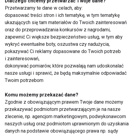
Dlaczego chcemy przetwarzać Twoje dane?
Zabiegi na piękną
Przygotuj ciało na
Przetwarzamy te dane w celach, aby:
sylwetkę
sezon bikini – zabiegi
modelujące i
dopasować treści stron i ich tematykę, w tym tematykę
ujędrniające sylwetkę
ukazujących się tam materiałów do Twoich zainteresowań
oraz do przeprowadzania konkursów z nagrodami,
zapewnić Ci większe bezpieczeństwo usług, w tym aby
wykryć ewentualne boty, oszustwa czy nadużycia,
pokazywać Ci reklamy dopasowane do Twoich potrzeb
i zainteresowań,
dokonywać pomiarów, które pozwalają nam udoskonalać
Dobroczynny wpływ
Piękna sylwetka na
nasze usługi i sprawić, że będą maksymalnie odpowiadać
błonnika na dietę i
lata
Twoim potrzebom
sylwetkę
Komu możemy przekazać dane?
Pokaż więcej
Zgodnie z obowiązującym prawem Twoje dane możemy
przekazywać podmiotom przetwarzającym je na nasze
zlecenie, np. agencjom marketingowym, podwykonawcom
naszych usług oraz podmiotom uprawnionym do uzyskania
danych na podstawie obowiązującego prawa np. sądy