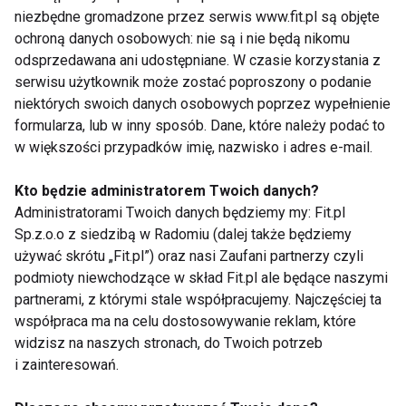
powietrzem lub usiąść na fotelu pod kocem i
niezbędne gromadzone przez serwis www.fit.pl są objęte
zagłębić się w interesującą lekturę.
ochroną danych osobowych: nie są i nie będą nikomu
odsprzedawana ani udostępniane. W czasie korzystania z
serwisu użytkownik może zostać poproszony o podanie
niektórych swoich danych osobowych poprzez wypełnienie
formularza, lub w inny sposób. Dane, które należy podać to
SYLWETKA
WELLNESS
w większości przypadków imię, nazwisko i adres e-mail.
Kto będzie administratorem Twoich danych?
Administratorami Twoich danych będziemy my: Fit.pl
Sp.z.o.o z siedzibą w Radomiu (dalej także będziemy
Sylwetka
używać skrótu „Fit.pl”) oraz nasi Zaufani partnerzy czyli
podmioty niewchodzące w skład Fit.pl ale będące naszymi
partnerami, z którymi stale współpracujemy. Najczęściej ta
współpraca ma na celu dostosowywanie reklam, które
widzisz na naszych stronach, do Twoich potrzeb
i zainteresowań.