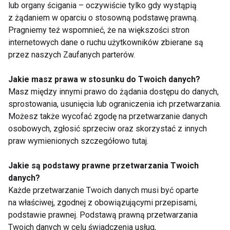
Wellness
lub organy ścigania – oczywiście tylko gdy wystąpią
z żądaniem w oparciu o stosowną podstawę prawną.
Pragniemy też wspomnieć, że na większości stron
internetowych dane o ruchu użytkowników zbierane są
przez naszych Zaufanych parterów.
Jakie masz prawa w stosunku do Twoich danych?
Masz między innymi prawo do żądania dostępu do danych,
Dlaczego po obiedzie
Zmęczenie po urlopie
sprostowania, usunięcia lub ograniczenia ich przetwarzania.
chce ci się spać?
– dlaczego zamiast
Możesz także wycofać zgodę na przetwarzanie danych
Dietetyk wyjaśnia 7
energii wraca
najczęstszych
frustracja?
osobowych, zgłosić sprzeciw oraz skorzystać z innych
przyczyn
praw wymienionych szczegółowo tutaj.
Jakie są podstawy prawne przetwarzania Twoich
danych?
Każde przetwarzanie Twoich danych musi być oparte
na właściwej, zgodnej z obowiązującymi przepisami,
Tenis, badminton i
Aktywna regeneracja
podstawie prawnej. Podstawą prawną przetwarzania
ping-pong ćwiczą nie
– 7 sposobów na
Twoich danych w celu świadczenia usług,
tylko ciało. Co dzieje
szybszy powrót do