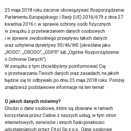
Nie łatwo jest osiągnąć upragnioną sylwetkę będąc
25 maja 2018 roku zacznie obowiązywać Rozporządzenie
w ciągłym stresie i żałując sobie drobnych
Parlamentu Europejskiego i Rady (UE) 2016/679 z dnia 27
przyjemności. Warto zauważyć, że duża ilość
kwietnia 2016 r. w sprawie ochrony osób fizycznych
nerwów wywołuje złudne poczucie głodu, co skłania
w związku z przetwarzaniem danych osobowych
nas do podjadania pomiędzy posiłkami i każe jeść
i w sprawie swobodnego przepływu takich danych
więcej niż musimy. Dobre
samopoczucie
oraz uchylenia dyrektywy 95/46/WE (określane jako
„RODO”, „ORODO”, „GDPR” lub „Ogólne Rozporządzenie
zdecydowanie ułatwia walkę o wymarzoną figurę.
o Ochronie Danych”).
Wspomniana duża ilość ruchu jest w tym bardzo
W związku z tym chcielibyśmy poinformować Cię
pomocna, istnieją też jednak inne sposoby na
o przetwarzaniu Twoich danych oraz zasadach, na jakich
pogodę ducha. Ważne jest aby pomyśleć o sobie, nie
będzie się to odbywało po dniu 25 maja 2018 roku. Poniżej
tylko o innych i zadbać o swoje potrzeby, sprawiać
znajdziesz podstawowe informacje na ten temat.
sobie drobne prezenty np. w postaci kosmetyków
O jakich danych mówimy?
lub nowych ozdób do salonu. Nie można też
Chodzi o dane osobowe, które są zbierane w ramach
zapominać o chwilach na odpoczynek i relaks,nie
korzystania przez Ciebie z naszych usług, w tym stron
trzeba znajdować się w ciągłym biegu. Warto
internetowych, serwisów i innych funkcjonalności
czasem wyjść na
spacer
, pooddychać świeżym
udostępnianych przez Fit.pl Sp.z.o.o.. Dane osobowe