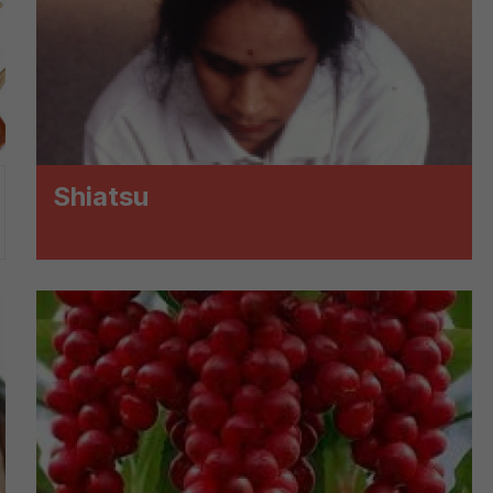
ch i marketingu własnego administratorów jest tzw. uzasadniony
elach marketingowych podmiotów trzecich będzie odbywać się 
Shiatsu