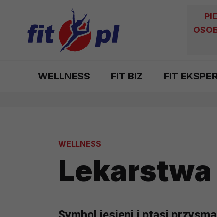
PI
OSOB
WELLNESS
FIT BIZ
FIT EKSPE
WELLNESS
Lekarstwa 
Symbol jesieni i ptasi przys