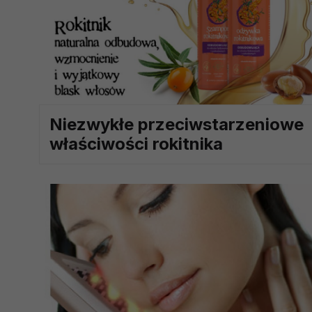
prawną dla pomiarów statystyczny
Przetwarzanie Twoich danych w c
zgody.
Niezwykłe przeciwstarzeniowe
właściwości rokitnika