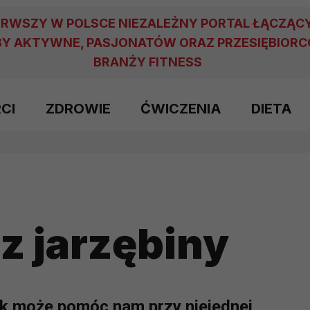
ERWSZY W POLSCE NIEZALEŻNY PORTAL ŁĄCZĄC
Y AKTYWNE, PASJONATÓW ORAZ PRZESIĘBIOR
BRANŻY FITNESS
RCI
ZDROWIE
ĆWICZENIA
DIETA
z jarzębiny
mak może pomóc nam przy niejednej