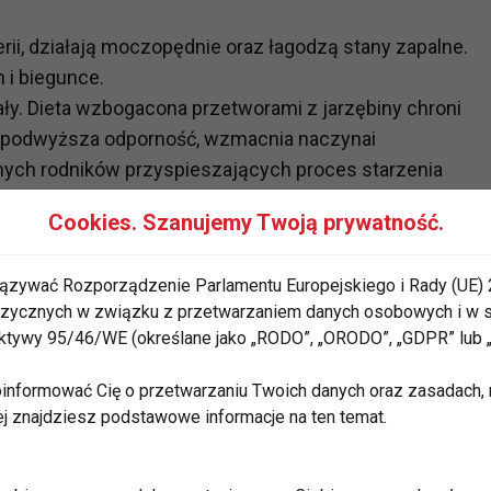
ii, działają moczopędnie oraz łagodzą stany zapalne.
 i biegunce.
ały. Dieta wzbogacona przetworami z jarzębiny chroni
a podwyższa odporność, wzmacnia naczynai
lnych rodników przyspieszających proces starzenia
horób nowotworowych. Medycyna ludowa
Cookies. Szanujemy Twoją prywatność.
zyspieszania gojenia się ran
ązywać Rozporządzenie Parlamentu Europejskiego i Rady (UE) 
 fizycznych w związku z przetwarzaniem danych osobowych i w
rektywy 95/46/WE (określane jako „RODO”, „ORODO”, „GDPR” lub
w garnku. Do drugiego naczynia nalewamy litr wody i
informować Cię o przetwarzaniu Twoich danych oraz zasadach, n
ny, a następnie dodajemy pół kilo cukru. Mieszaninę
ej znajdziesz podstawowe informacje na ten temat.
zasu do czasu, aż cukier się rozpuści. Gdy mieszanka
o butelek. W razie potrzeby przed podaniem