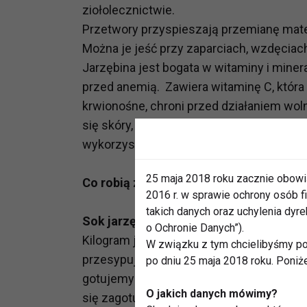
ziołolecznictwie.
Przetwory przyspieszają przemianę mater
Można je jeść przy zaparciach, wzdęciach
Jarzębina jest bogata w witaminy i miner
przed anemią. Zawiera witaminę C, któr
krwionośne, chroni przed działaniem wo
się skóry, a także zmniejsza ryzyko c
wykorzystywała ten surowiec także do pr
25 maja 2018 roku zacznie obowi
Co robią z niej zielarze?
2016 r. w sprawie ochrony osób
takich danych oraz uchylenia dy
Sok jarzębinowy
o Ochronie Danych”).
Kilogram jarzębiny myjemy i rozgniatamy 
W związku z tym chcielibyśmy po
przesypujemy rozgniecione owoce jarzębi
po dniu 25 maja 2018 roku. Poniż
gotujemy do pół godziny, mieszając od c
O jakich danych mówimy?
się zagotuje, cedzimy ją i przelewamy d