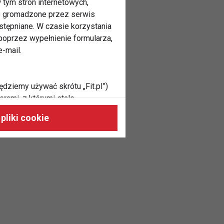
 tym stron internetowych,
ne gromadzone przez serwis
stępniane. W czasie korzystania
oprzez wypełnienie formularza,
-mail.
ędziemy używać skrótu „Fit.pl”)
rami, z którymi stale
 naszych stronach, do Twoich
pliki cookie
h zainteresowań oraz do
dużycia,
malnie odpowiadać Twoim