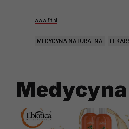
potrzebom
Komu możemy przekazać dane
www.fit.pl
Zgodnie z obowiązującym prawe
np. agencjom marketingowym, p
obowiązującego prawa np. sądy l
MEDYCYNA NATURALNA
LEKAR
prawną. Pragniemy też wspomnieć
Zaufanych parterów.
Jakie masz prawa w stosunku 
Masz między innymi prawo do żąd
Medycyna 
także wycofać zgodę na przetwar
szczegółowo tutaj.
Jakie są podstawy prawne prz
Każde przetwarzanie Twoich dany
Podstawą prawną przetwarzania 
analizowania ich i udoskonalani
(tymi umowami są zazwyczaj regu