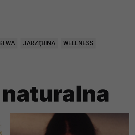
?
m Twoje dane możemy przekazywać podmiotom przetwarzającym
odwykonawcom naszych usług oraz podmiotom uprawnionym do u
ub organy ścigania – oczywiście tylko gdy wystąpią z żądanie
STWA
JARZĘBINA
WELLNESS
, że na większości stron internetowych dane o ruchu użytkown
do Twoich danych?
ania dostępu do danych, sprostowania, usunięcia lub ogranicze
naturalna
zanie danych osobowych, zgłosić sprzeciw oraz skorzystać z 
etwarzania Twoich danych?
ch musi być oparte na właściwej, zgodnej z obowiązującymi prz
Twoich danych w celu świadczenia usług, w tym dopasowywania
a oraz zapewniania ich bezpieczeństwa jest niezbędność do wyk
laminy lub podobne dokumenty dostępne w usługach, z których