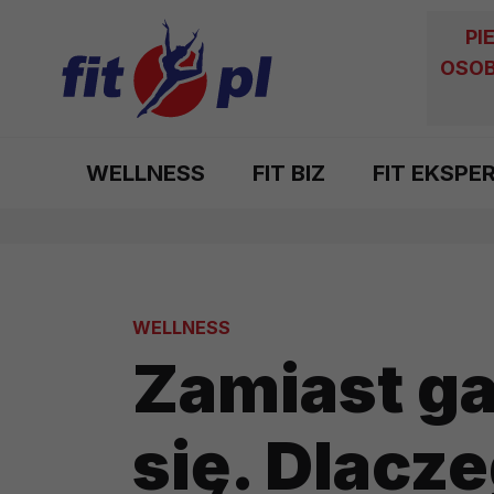
PI
OSOB
WELLNESS
FIT BIZ
FIT EKSPE
WELLNESS
Zamiast ga
się. Dlacz