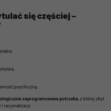
ch i marketingu własnego administratorów jest tzw. uzasadniony
elach marketingowych podmiotów trzecich będzie odbywać się 
ulać się częściej –
”
onalne,
eństwa,
orność psychiczną.
iologicznie zaprogramowana potrzeba
, z której zbyt
i racjonalizacji.