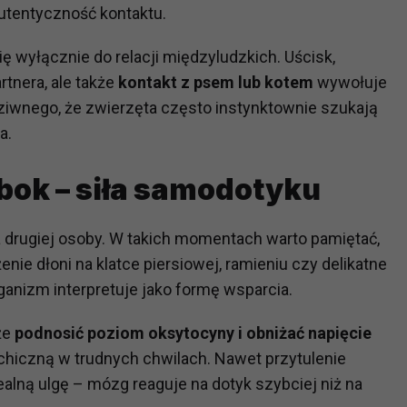
autentyczność kontaktu.
?
ię wyłącznie do relacji międzyludzkich. Uścisk,
m Twoje dane możemy przekazywać podmiotom przetwarzającym
rtnera, ale także
kontakt z psem lub kotem
wywołuje
odwykonawcom naszych usług oraz podmiotom uprawnionym do u
ziwnego, że zwierzęta często instynktownie szukają
ub organy ścigania – oczywiście tylko gdy wystąpią z żądanie
a.
, że na większości stron internetowych dane o ruchu użytkown
bok – siła samodotyku
do Twoich danych?
ania dostępu do danych, sprostowania, usunięcia lub ogranicze
drugiej osoby. W takich momentach warto pamiętać,
zanie danych osobowych, zgłosić sprzeciw oraz skorzystać z 
żenie dłoni na klatce piersiowej, ramieniu czy delikatne
rganizm interpretuje jako formę wsparcia.
etwarzania Twoich danych?
że
podnosić poziom oksytocyny i obniżać napięcie
ch musi być oparte na właściwej, zgodnej z obowiązującymi prz
chiczną w trudnych chwilach. Nawet przytulenie
Twoich danych w celu świadczenia usług, w tym dopasowywania
a oraz zapewniania ich bezpieczeństwa jest niezbędność do wyk
alną ulgę – mózg reaguje na dotyk szybciej niż na
laminy lub podobne dokumenty dostępne w usługach, z których