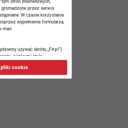
 tym stron internetowych,
ne gromadzone przez serwis
stępniane. W czasie korzystania
oprzez wypełnienie formularza,
-mail.
ędziemy używać skrótu „Fit.pl”)
rami, z którymi stale
 naszych stronach, do Twoich
pliki cookie
h zainteresowań oraz do
dużycia,
malnie odpowiadać Twoim