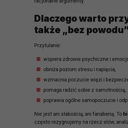
racjonalne argumenty.
prawną dla pomiarów statystyczny
Przetwarzanie Twoich danych w c
Dlaczego warto przyt
zgody.
także „bez powodu
Przytulanie:
wspiera zdrowie psychiczne i emocj
obniża poziom stresu i napięcia,
wzmacnia poczucie więzi i bezpiecz
pomaga radzić sobie z samotnością,
poprawia ogólne samopoczucie i odp
Nie jest ani słabością, ani fanaberią. To
b
często rezygnujemy na rzecz słów, analiz 