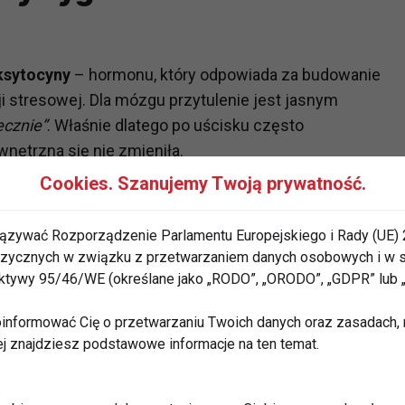
ksytocyny
– hormonu, który odpowiada za budowanie
cji stresowej. Dla mózgu przytulenie jest jasnym
ecznie”
. Właśnie dlatego po uścisku często
nętrzna się nie zmieniła.
Cookies. Szanujemy Twoją prywatność.
 osoby, które po stresującym doświadczeniu
ortyzolu i wyższy poziom oksytocyny
niż osoby
ązywać Rozporządzenie Parlamentu Europejskiego i Rady (UE) 
– od przytulania po masaż – poprawia samopoczucie
 fizycznych w związku z przetwarzaniem danych osobowych i w
bniża poziom lęku.
rektywy 95/46/WE (określane jako „RODO”, „ORODO”, „GDPR” lub
ność – problem, który
informować Cię o przetwarzaniu Twoich danych oraz zasadach, n
ej znajdziesz podstawowe informacje na ten temat.
zej liczby osób