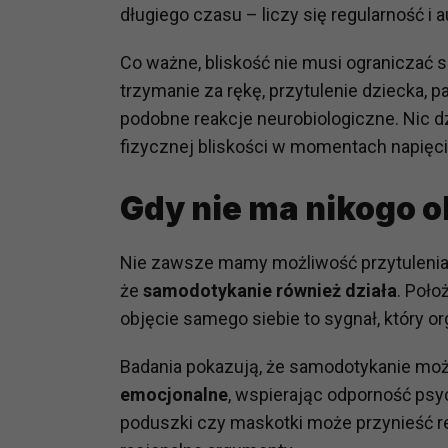
potrzebom
długiego czasu – liczy się regularność i 
Komu możemy przekazać dane
Co ważne, bliskość nie musi ograniczać s
Zgodnie z obowiązującym prawe
trzymanie za rękę, przytulenie dziecka, pa
np. agencjom marketingowym, p
podobne reakcje neurobiologiczne. Nic d
obowiązującego prawa np. sądy l
fizycznej bliskości w momentach napięci
prawną. Pragniemy też wspomnieć
Zaufanych parterów.
Gdy nie ma nikogo o
Jakie masz prawa w stosunku 
Masz między innymi prawo do żąd
Nie zawsze mamy możliwość przytulenia 
także wycofać zgodę na przetwar
że
samodotykanie również działa
. Poło
szczegółowo tutaj.
objęcie samego siebie to sygnał, który o
Jakie są podstawy prawne prz
Badania pokazują, że samodotykanie mo
Każde przetwarzanie Twoich dany
emocjonalne
, wspierając odporność psy
Podstawą prawną przetwarzania 
analizowania ich i udoskonalani
poduszki czy maskotki może przynieść re
(tymi umowami są zazwyczaj regu