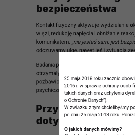
bezpieczeństwa
Kontakt fizyczny aktywuje wydzielanie
o
więzi, redukcję napięcia i obniżanie reak
komunikatem:
„nie jesteś sam, jest bezpi
odczuwamy ulgę, nawet jeśli sytuacja zew
Badania psychobiologiczne pokazują, że
otrzymały uścisk, miały
niższy poziom k
25 maja 2018 roku zacznie obowi
pozbawione kontaktu fizycznego. Dotyk 
2016 r. w sprawie ochrony osób
psychiczne, wspiera regulację emocji i o
takich danych oraz uchylenia dy
o Ochronie Danych”).
Przytulanie a samot
W związku z tym chcielibyśmy po
po dniu 25 maja 2018 roku. Poniż
dotyczy coraz więks
O jakich danych mówimy?