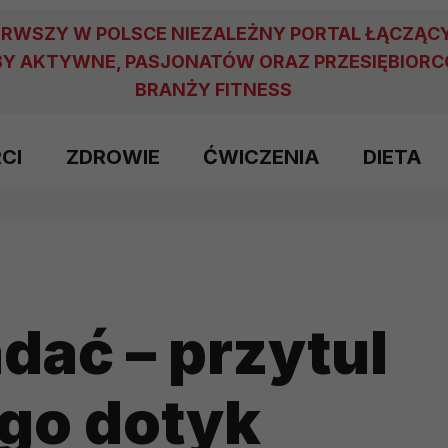
ERWSZY W POLSCE NIEZALEŻNY PORTAL ŁĄCZĄC
Y AKTYWNE, PASJONATÓW ORAZ PRZESIĘBIOR
BRANŻY FITNESS
RCI
ZDROWIE
ĆWICZENIA
DIETA
dać – przytul
ego dotyk