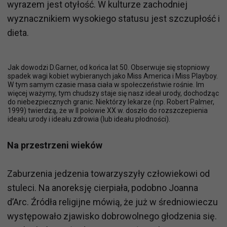
wyrazem jest otyłość. W kulturze zachodniej
wyznacznikiem wysokiego statusu jest szczupłość i
dieta.
Jak dowodzi D.Garner, od końca lat 50. Obserwuje się stopniowy
spadek wagi kobiet wybieranych jako Miss America i Miss Playboy.
W tym samym czasie masa ciała w społeczeństwie rośnie. Im
więcej ważymy, tym chudszy staje się nasz ideał urody, dochodząc
do niebezpiecznych granic. Niektórzy lekarze (np. Robert Palmer,
1999) twierdzą, że w II połowie XX w. doszło do rozszczepienia
ideału urody i ideału zdrowia (lub ideału płodności).
Na przestrzeni wieków
Zaburzenia jedzenia towarzyszyły człowiekowi od
stuleci. Na anoreksję cierpiała, podobno Joanna
d’Arc. Źródła religijne mówią, że już w średniowieczu
występowało zjawisko dobrowolnego głodzenia się.