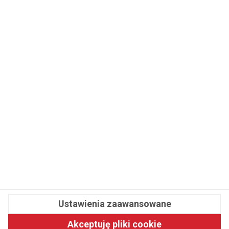
WSPÓŁPRACA
REDAKCJA
PRYWATNOŚĆ
Cookies
Powiadomienia
Newsletter
Fit.pl © 2026 Wszystkie prawa zastrzeżone.
Ustawienia zaawansowane
Pawelec.info
Akceptuję pliki cookie