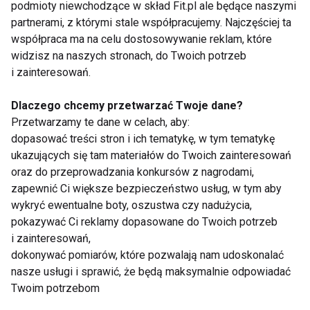
podmioty niewchodzące w skład Fit.pl ale będące naszymi
rzecz innych osób. Trudno w takiej rodzinie
partnerami, z którymi stale współpracujemy. Najczęściej ta
osiągnąć autonomię. Pacjentka z zaburzeniami
współpraca ma na celu dostosowywanie reklam, które
jedzenia ma trudności w sprecyzowaniu swoich
widzisz na naszych stronach, do Twoich potrzeb
celów życiowych, zrozumieniu własnych potrzeb,
i zainteresowań.
przyjęciu odpowiedzialności za swoje życie.
Dlaczego chcemy przetwarzać Twoje dane?
Przetwarzamy te dane w celach, aby:
Przyczyny choroby mogą być też zupełnie inne:
dopasować treści stron i ich tematykę, w tym tematykę
strata kogoś bliskiego, depresja, silne przeżycia
ukazujących się tam materiałów do Twoich zainteresowań
psychiczne, rozstanie z partnerem, nieprawidłowo
oraz do przeprowadzania konkursów z nagrodami,
prowadzona dieta odchudzająca, radioterapia,
zapewnić Ci większe bezpieczeństwo usług, w tym aby
wykryć ewentualne boty, oszustwa czy nadużycia,
choroba nowotworowa.
pokazywać Ci reklamy dopasowane do Twoich potrzeb
i zainteresowań,
Niedościgniony ideał
dokonywać pomiarów, które pozwalają nam udoskonalać
nasze usługi i sprawić, że będą maksymalnie odpowiadać
Najczęściej chorują dziewczęta w wieku 16-17 lat,
Twoim potrzebom
kiedy to przechodzą burzę hormonalną, zaczynają