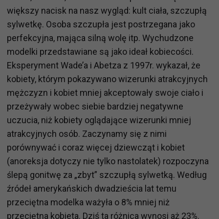
większy nacisk na nasz wygląd: kult ciała, szczupłą
sylwetkę. Osoba szczupła jest postrzegana jako
perfekcyjna, mająca silną wolę itp. Wychudzone
modelki przedstawiane są jako ideał kobiecości.
Eksperyment Wade’a i Abetza z 1997r. wykazał, że
kobiety, którym pokazywano wizerunki atrakcyjnych
mężczyzn i kobiet mniej akceptowały swoje ciało i
przeżywały wobec siebie bardziej negatywne
uczucia, niż kobiety oglądające wizerunki mniej
atrakcyjnych osób. Zaczynamy się z nimi
porównywać i coraz więcej dziewcząt i kobiet
(anoreksja dotyczy nie tylko nastolatek) rozpoczyna
ślepą gonitwę za „zbyt” szczupłą sylwetką. Według
źródeł amerykańskich dwadzieścia lat temu
przeciętna modelka ważyła o 8% mniej niż
przeciętna kobieta. Dziś ta różnica wynosi aż 23%.