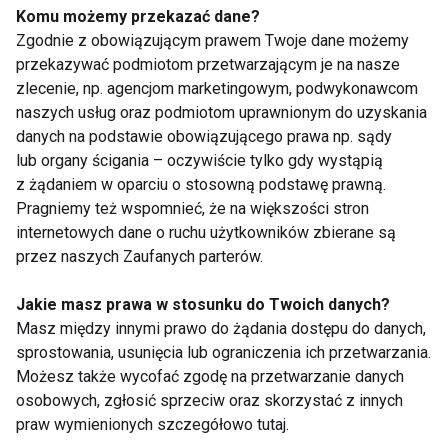
Komu możemy przekazać dane?
stawać się dorosłe, i usilnie dążą do identyfikacji ze
Zgodnie z obowiązującym prawem Twoje dane możemy
swoim ideałem. A kto nim jest? Często popularna
przekazywać podmiotom przetwarzającym je na nasze
modelka, czy piosenkarka. Dziewczyny uważają
zlecenie, np. agencjom marketingowym, podwykonawcom
szczupłość za źródło sukcesów i powodzenia. Ideał
naszych usług oraz podmiotom uprawnionym do uzyskania
jest trudny, a często niemożliwy do osiągnięcia, co
danych na podstawie obowiązującego prawa np. sądy
dziewczyny traktują jako osobistą porażkę. Szukają,
lub organy ścigania – oczywiście tylko gdy wystąpią
z żądaniem w oparciu o stosowną podstawę prawną.
więc alternatywy w niejedzeniu.
Pragniemy też wspomnieć, że na większości stron
internetowych dane o ruchu użytkowników zbierane są
Dlaczego zatem chorują tylko niektóre? Jak już
przez naszych Zaufanych parterów.
wspomniałam, na chorobę składa się nie tylko
charakter dziewczyny, ale też oddziaływanie jej
Jakie masz prawa w stosunku do Twoich danych?
otoczenia. Ciągle porównywanie z innymi (z tego
Masz między innymi prawo do żądania dostępu do danych,
sprostowania, usunięcia lub ograniczenia ich przetwarzania.
powodu tak wiele anorektyczek jest w środowisku
Możesz także wycofać zgodę na przetwarzanie danych
modelek), wytykanie nieakceptowanych cech,
osobowych, zgłosić sprzeciw oraz skorzystać z innych
prowadzi do zaburzeń we własnej samoocenie, do
praw wymienionych szczegółowo tutaj.
jej zaniżania. Ucieczka od jedzenia może być