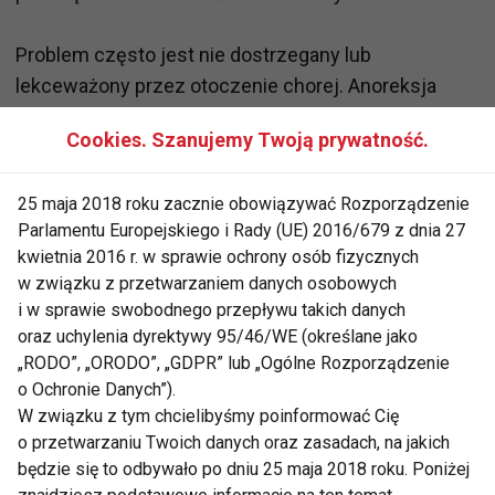
Problem często jest nie dostrzegany lub
lekceważony przez otoczenie chorej. Anoreksja
zwykle nie jest też postrzegana jako choroba, ale
Cookies. Szanujemy Twoją prywatność.
jako zwariowany przejaw własnej woli, uporu. A
przecież anorektyczki nie zdają sobie sprawy ze
25 maja 2018 roku zacznie obowiązywać Rozporządzenie
swojej chudości. Nawet, gdy dziewczyna wygląda
Parlamentu Europejskiego i Rady (UE) 2016/679 z dnia 27
jak szkielet, cały czas widzi u siebie „zbyt grube uda,
kwietnia 2016 r. w sprawie ochrony osób fizycznych
czy za szerokie biodra”.
w związku z przetwarzaniem danych osobowych
i w sprawie swobodnego przepływu takich danych
Anoreksja psychiczna
Niezdolność do utrzymywania wagi na poziomie minimalnej wagi
oraz uchylenia dyrektywy 95/46/WE (określane jako
właściwej dla danego wieku i wzrostu, przeżywanie intensywnego
„RODO”, „ORODO”, „GDPR” lub „Ogólne Rozporządzenie
lęku przed staniem się osobą grubą, zaburzenia spostrzegania
o Ochronie Danych”).
własnego ciała, brak miesiączki (przez kolejne 3 cykle). Anoreksja
może mieć dwie formy: restrykcyjną i bulimiczną. Zmiany
W związku z tym chcielibyśmy poinformować Cię
somatyczne w wypadkach skrajnych są przyczyną śmierci.
o przetwarzaniu Twoich danych oraz zasadach, na jakich
będzie się to odbywało po dniu 25 maja 2018 roku. Poniżej
Skąd bierze się anoreksja?