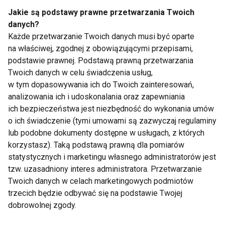
spowodowana chęcią przeciwstawienia się opinii
Jakie są podstawy prawne przetwarzania Twoich
otoczenia, na zasadzie „ja im jeszcze pokażę”.
danych?
Każde przetwarzanie Twoich danych musi być oparte
Zaczyna się od „niewinnego” odchudzania, a kończy
na właściwej, zgodnej z obowiązującymi przepisami,
na poważnym schorzeniu.
podstawie prawnej. Podstawą prawną przetwarzania
Twoich danych w celu świadczenia usług,
[-------]
w tym dopasowywania ich do Twoich zainteresowań,
analizowania ich i udoskonalania oraz zapewniania
Po czym poznać chorą?
ich bezpieczeństwa jest niezbędność do wykonania umów
o ich świadczenie (tymi umowami są zazwyczaj regulaminy
lub podobne dokumenty dostępne w usługach, z których
Bardzo trudno uchwycić moment, kiedy choroba się
korzystasz). Taką podstawą prawną dla pomiarów
zaczyna. Zwykle osoby utrzymują, ze spadek masy
statystycznych i marketingu własnego administratorów jest
ich ciała wynika zupełnie z innych przyczyn, że nie
tzw. uzasadniony interes administratora. Przetwarzanie
zwracają na to uwagi i nie koncentrują się na
Twoich danych w celach marketingowych podmiotów
odchudzaniu. Fizjologicznym objawem sugerującym
trzecich będzie odbywać się na podstawie Twojej
dobrowolnej zgody.
anoreksję jest utrata miesiączki (co przy nieleczeniu
prowadzi do zaniku jajników i wyniszczenia