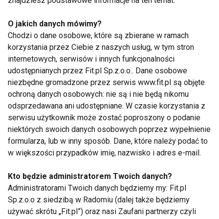
znajdziesz podstawowe informacje na ten temat.
Jadłowstręt psychiczny, choroba nie do końca
O jakich danych mówimy?
Chodzi o dane osobowe, które są zbierane w ramach
poznana, wzbudzająca nadal wiele wątpliwości.
korzystania przez Ciebie z naszych usług, w tym stron
Badania wykazują, że pewne cechy osobowości,
internetowych, serwisów i innych funkcjonalności
takie jak: perfekcjonizm, nadmierna koncentracja na
udostępnianych przez Fit.pl Sp.z.o.o.. Dane osobowe
osiągnięciach, niskie poczucie własnej wartości,
niezbędne gromadzone przez serwis www.fit.pl są objęte
oparte na rywalizacji relacje z rówieśnikami i
ochroną danych osobowych: nie są i nie będą nikomu
rodzeństwem, mogą zwiększać ryzyko zaburzeń
odsprzedawana ani udostępniane. W czasie korzystania z
serwisu użytkownik może zostać poproszony o podanie
jedzenia.
niektórych swoich danych osobowych poprzez wypełnienie
formularza, lub w inny sposób. Dane, które należy podać to
w większości przypadków imię, nazwisko i adres e-mail.
Charakterystyczne są nieprawidłowe relacje
rodzinne, kiedy to rodzą się oczekiwania, którym
Kto będzie administratorem Twoich danych?
starają się sprostać pacjentki. Szczególne
Administratorami Twoich danych będziemy my: Fit.pl
Sp.z.o.o z siedzibą w Radomiu (dalej także będziemy
oczekiwania dotyczą roli kobiet. Rola ta nakazuje
używać skrótu „Fit.pl”) oraz nasi Zaufani partnerzy czyli
poświęcanie się, rezygnację z własnych potrzeb na