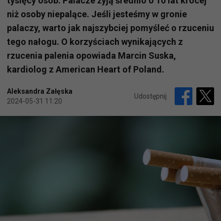
tysięcy osób. Palacze żyją średnio o 10 lat krócej
niż osoby niepalące. Jeśli jesteśmy w gronie
palaczy, warto jak najszybciej pomyśleć o rzuceniu
tego nałogu. O korzyściach wynikających z
rzucenia palenia opowiada Marcin Suska,
kardiolog z American Heart of Poland.
Aleksandra Załęska
Udostępnij
2024-05-31 11:20