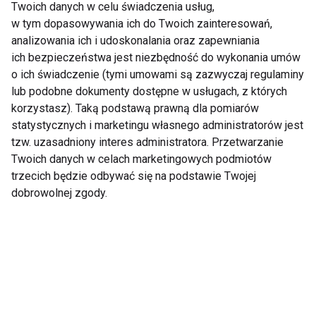
Twoich danych w celu świadczenia usług,
na zdrowie jamy
Tytoniu 2024
w tym dopasowywania ich do Twoich zainteresowań,
ustnej. Stomatolog
ostrzega
analizowania ich i udoskonalania oraz zapewniania
ich bezpieczeństwa jest niezbędność do wykonania umów
o ich świadczenie (tymi umowami są zazwyczaj regulaminy
lub podobne dokumenty dostępne w usługach, z których
korzystasz). Taką podstawą prawną dla pomiarów
statystycznych i marketingu własnego administratorów jest
tzw. uzasadniony interes administratora. Przetwarzanie
Objawy odstawienne.
Dym papierosowy a
Twoich danych w celach marketingowych podmiotów
Jakie są uboczne
zdrowie oczu
trzecich będzie odbywać się na podstawie Twojej
skutki rzucania
dobrowolnej zgody.
palenia?
Jak palenie
Dlaczego warto rzucić