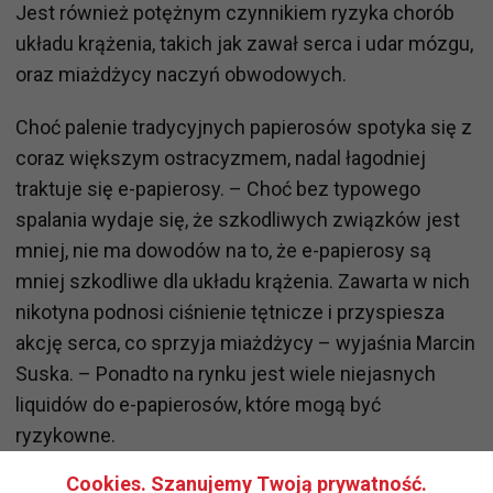
Jest również potężnym czynnikiem ryzyka chorób
układu krążenia, takich jak zawał serca i udar mózgu,
oraz miażdżycy naczyń obwodowych.
Choć palenie tradycyjnych papierosów spotyka się z
coraz większym ostracyzmem, nadal łagodniej
traktuje się e-papierosy. – Choć bez typowego
spalania wydaje się, że szkodliwych związków jest
mniej, nie ma dowodów na to, że e-papierosy są
mniej szkodliwe dla układu krążenia. Zawarta w nich
nikotyna podnosi ciśnienie tętnicze i przyspiesza
akcję serca, co sprzyja miażdżycy – wyjaśnia Marcin
Suska. – Ponadto na rynku jest wiele niejasnych
liquidów do e-papierosów, które mogą być
ryzykowne.
Cookies. Szanujemy Twoją prywatność.
Statystyki pokazują, że 70% palaczy pragnie rzucić