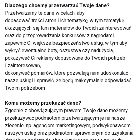
Dlaczego chcemy przetwarzać Twoje dane?
Przetwarzamy te dane w celach, aby:
Niezbędne dla serca i
Ten problem może
mięśni. Dlaczego
dotyczyć nawet co
dopasować treści stron i ich tematykę, w tym tematykę
warto suplementować
piątej kobiety na
ukazujących się tam materiałów do Twoich zainteresowań
kwasy omega-3?
świecie. Lekarka:
oraz do przeprowadzania konkursów z nagrodami,
Pacjentki często boją
zapewnić Ci większe bezpieczeństwo usług, w tym aby
się mówić o bólu
wykryć ewentualne boty, oszustwa czy nadużycia,
podczas stosunku
pokazywać Ci reklamy dopasowane do Twoich potrzeb
i zainteresowań,
dokonywać pomiarów, które pozwalają nam udoskonalać
nasze usługi i sprawić, że będą maksymalnie odpowiadać
Mounjaro vs Ozempic
Otyłość to choroba, a
Twoim potrzebom
– różnice, skuteczność
nie brak silnej woli. Co
i co wybrać?
mówią eksperci?
Komu możemy przekazać dane?
Zgodnie z obowiązującym prawem Twoje dane możemy
Pokaż więcej
przekazywać podmiotom przetwarzającym je na nasze
zlecenie, np. agencjom marketingowym, podwykonawcom
naszych usług oraz podmiotom uprawnionym do uzyskania