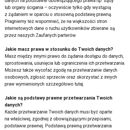
danych na podstawie obowiązującego prawa np. sądy
lub organy ścigania – oczywiście tylko gdy wystąpią
Palenie papierosów
z żądaniem w oparciu o stosowną podstawę prawną.
Pragniemy też wspomnieć, że na większości stron
internetowych dane o ruchu użytkowników zbierane są
przez naszych Zaufanych parterów.
Jakie masz prawa w stosunku do Twoich danych?
Masz między innymi prawo do żądania dostępu do danych,
sprostowania, usunięcia lub ograniczenia ich przetwarzania.
Skutki palenia
Co się dzieje z Twoim
Możesz także wycofać zgodę na przetwarzanie danych
papierosów dla
ciałem, kiedy rzucisz
zdrowia fizycznego
palenie?
osobowych, zgłosić sprzeciw oraz skorzystać z innych
praw wymienionych szczegółowo tutaj.
Jakie są podstawy prawne przetwarzania Twoich
danych?
Każde przetwarzanie Twoich danych musi być oparte
na właściwej, zgodnej z obowiązującymi przepisami,
podstawie prawnej. Podstawą prawną przetwarzania
Wpływ e-papierosów
Światowy Dzień Bez