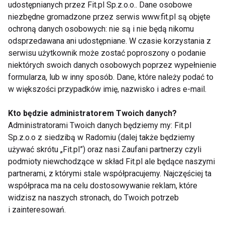
udostępnianych przez Fit.pl Sp.z.o.o.. Dane osobowe
nabłonek wyściełający jamę ustną i drogi
niezbędne gromadzone przez serwis www.fit.pl są objęte
oddechowe. Po 5 latach tętnice i naczynia
ochroną danych osobowych: nie są i nie będą nikomu
krwionośne zaczynają się ponownie rozszerzać, co
odsprzedawana ani udostępniane. W czasie korzystania z
zmniejsza prawdopodobieństwo tworzenia się
serwisu użytkownik może zostać poproszony o podanie
zakrzepów.
niektórych swoich danych osobowych poprzez wypełnienie
formularza, lub w inny sposób. Dane, które należy podać to
w większości przypadków imię, nazwisko i adres e-mail.
ZDROWIE
PALENIE PAPIEROSÓW
Kto będzie administratorem Twoich danych?
Administratorami Twoich danych będziemy my: Fit.pl
Sp.z.o.o z siedzibą w Radomiu (dalej także będziemy
używać skrótu „Fit.pl”) oraz nasi Zaufani partnerzy czyli
Zdrowie
podmioty niewchodzące w skład Fit.pl ale będące naszymi
partnerami, z którymi stale współpracujemy. Najczęściej ta
współpraca ma na celu dostosowywanie reklam, które
widzisz na naszych stronach, do Twoich potrzeb
i zainteresowań.