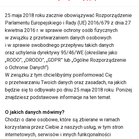
palenie. Wielu się to udaje, co widać po spadającym
25 maja 2018 roku zacznie obowiązywać Rozporządzenie
odsetku palaczy. Korzyści z rzucenia palenia są
Parlamentu Europejskiego i Rady (UE) 2016/679 z dnia 27
ogromne i odczuwalne szybko. – Często pacjenci
kwietnia 2016 r. w sprawie ochrony osób fizycznych
mówią, że próbowali rzucić, ale im się nie udało.
w związku z przetwarzaniem danych osobowych
Jednak po zawale serca wielu z nich udaje się
i w sprawie swobodnego przepływu takich danych
zerwać z nałogiem – mówi Marcin Suska. – Już 20
oraz uchylenia dyrektywy 95/46/WE (określane jako
minut po zaprzestaniu palenia spada tempo pracy
„RODO”, „ORODO”, „GDPR” lub „Ogólne Rozporządzenie
o Ochronie Danych”).
serca, po 8 godzinach normalizuje się poziom tlenu
W związku z tym chcielibyśmy poinformować Cię
we krwi, a po roku ryzyko zawału serca spada o
o przetwarzaniu Twoich danych oraz zasadach, na jakich
połowę. Zatem rzucajcie palenie już dziś! – apeluje
będzie się to odbywało po dniu 25 maja 2018 roku. Poniżej
kardiolog.
znajdziesz podstawowe informacje na ten temat.
Po rzuceniu palenia pozytywne zmiany zachodzą
O jakich danych mówimy?
również w układzie oddechowym – mniej kaszlemy,
Chodzi o dane osobowe, które są zbierane w ramach
mamy mniej problemów z oddychaniem i zadyszką.
korzystania przez Ciebie z naszych usług, w tym stron
internetowych, serwisów i innych funkcjonalności
Po około sześciu miesiącach regeneruje się