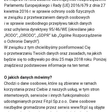
u osób nie korzystających z tej formy rekreacji.
Parlamentu Europejskiego i Rady (UE) 2016/679 z dnia 27
kwietnia 2016 r. w sprawie ochrony osób fizycznych
„Podobne wyniki uzyskano w badaniach
w związku z przetwarzaniem danych osobowych
przeprowadzonych w grupie polskich morsów.
i w sprawie swobodnego przepływu takich danych
Porównano zmiany u osób z kilkuletnim stażem
oraz uchylenia dyrektywy 95/46/WE (określane jako
kąpieli zimowych w wywiadzie z osobami, które
„RODO”, „ORODO”, „GDPR” lub „Ogólne Rozporządzenie
dopiero rozpoczęły swoją przygodę z
o Ochronie Danych”).
W związku z tym chcielibyśmy poinformować Cię
morsowaniem. Wyższa spoczynkowa aktywność
o przetwarzaniu Twoich danych oraz zasadach, na jakich
enzymów antyoksydacyjnych u doświadczonych
będzie się to odbywało po dniu 25 maja 2018 roku. Poniżej
morsów jest zapewne odpowiedzią ich organizmu
znajdziesz podstawowe informacje na ten temat.
na pojawiający się regularnie stres oksydacyjny,
następujący w wyniku działania niskich temperatur
O jakich danych mówimy?
otoczenia. Można zatem uważać, że regularne
Chodzi o dane osobowe, które są zbierane w ramach
korzystania przez Ciebie z naszych usług, w tym stron
morsowanie przyczynia się do poprawy
internetowych, serwisów i innych funkcjonalności
funkcjonowania obrony antyoksydacyjnej
udostępnianych przez Fit.pl Sp.z.o.o.. Dane osobowe
organizmu, choć mechanizmy tej adaptacji nadal nie
niezbędne gromadzone przez serwis www.fit.pl są objęte
są do końca poznane” — mówi dr Chęcińska-