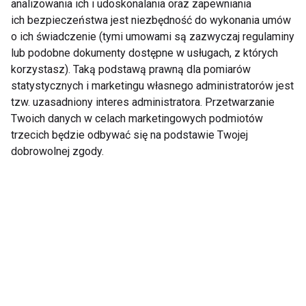
różniło się istotnie pomiędzy grupą badaną i
analizowania ich i udoskonalania oraz zapewniania
ich bezpieczeństwa jest niezbędność do wykonania umów
kontrolną. Porównując badane parametry w trzech
o ich świadczenie (tymi umowami są zazwyczaj regulaminy
punktach czasowych, wykazano istotny spadek
lub podobne dokumenty dostępne w usługach, z których
stężenia TG w ciągu sezonu, a szczególnie wyraźne
korzystasz). Taką podstawą prawną dla pomiarów
zmiany (p=0,05) zaobserwowano zestawiając dane
statystycznych i marketingu własnego administratorów jest
uzyskane z II i III pobrania krwi. Wśród morsujących
tzw. uzasadniony interes administratora. Przetwarzanie
uczestników badania stwierdzono również
Twoich danych w celach marketingowych podmiotów
trzecich będzie odbywać się na podstawie Twojej
statystycznie znaczące obniżenie poziomu
dobrowolnej zgody.
homocysteiny w trakcie sezonu. W grupie kontrolnej
wykazano statystycznie istotny wzrost stężenia TG i
stosunku ApoB/ApoA-I między I i II pobraniem
(początek vs środek sezonu pływackiego)” —
przytacza wyniki swoich badań dr Zuzanna
Chęcińska-Maciejewska.
Jej zdaniem, uzyskane wyniki sugerują korzystny
wpływ regularnych kąpieli zimowych na