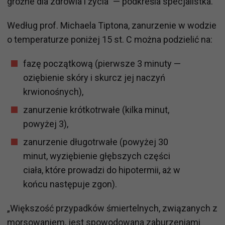
groźne dla zdrowia i życia” — podkreśla specjalistka.
Według prof. Michaela Tiptona, zanurzenie w wodzie
o temperaturze poniżej 15 st. C można podzielić na:
fazę początkową (pierwsze 3 minuty —
oziębienie skóry i skurcz jej naczyń
krwionośnych),
zanurzenie krótkotrwałe (kilka minut,
powyżej 3),
zanurzenie długotrwałe (powyżej 30
minut, wyziębienie głębszych części
ciała, które prowadzi do hipotermii, aż w
końcu następuje zgon).
„Większość przypadków śmiertelnych, związanych z
morsowaniem, jest spowodowana zaburzeniami