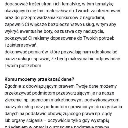
dopasować treści stron i ich tematykę, w tym tematykę
Zaobserwowano zmniejszenie stężenia
ukazujących się tam materiałów do Twoich zainteresowań
katecholamin u osób po 3 miesiącach morsowania w
oraz do przeprowadzania konkursów z nagrodami,
stosunku do tych, które zanurzają się po raz
zapewnić Ci większe bezpieczeństwo usług, w tym aby
pierwszy” — wskazuje badaczka.
wykryć ewentualne boty, oszustwa czy nadużycia,
pokazywać Ci reklamy dopasowane do Twoich potrzeb
i zainteresowań,
Wpływ morsowania na gospodarkę
dokonywać pomiarów, które pozwalają nam udoskonalać
lipidową wyraźniejszy u kobiet
nasze usługi i sprawić, że będą maksymalnie odpowiadać
Twoim potrzebom
Dr Zuzanna Chęcińska-Maciejewska w swojej pracy
sprawdziła także wpływ morsowania na gospodarkę
Komu możemy przekazać dane?
lipidową uprawiających tę aktywność ludzi. Badanie
Zgodnie z obowiązującym prawem Twoje dane możemy
trwało kilka miesięcy, objęło kobiety i mężczyzn
przekazywać podmiotom przetwarzającym je na nasze
oddających się regularnie zimowym kąpielom. We
zlecenie, np. agencjom marketingowym, podwykonawcom
naszych usług oraz podmiotom uprawnionym do uzyskania
wrześniu, jeszcze przed rozpoczęciem sezonu,
danych na podstawie obowiązującego prawa np. sądy
uczestnikom oznaczono stężenie homocysteiny,
lub organy ścigania – oczywiście tylko gdy wystąpią
frakcji LDL i HDL cholesterolu, trójglicerydów (TG),
z żądaniem w oparciu o stosowną podstawę prawną.