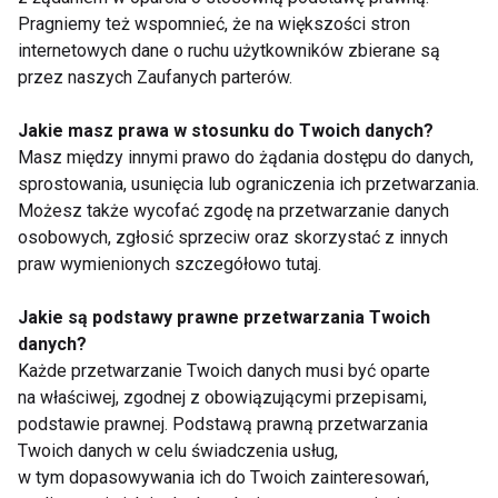
zmierzono stosunek apolipoproteiny A-I do
Pragniemy też wspomnieć, że na większości stron
apolipoproteiny B (ApoB/ApoA-I). Każdego z
internetowych dane o ruchu użytkowników zbierane są
uczestników badania także zważono (BM). Te same
przez naszych Zaufanych parterów.
badania wykonano także u osób z grupy kontrolnej,
Jakie masz prawa w stosunku do Twoich danych?
niekorzystających z morsowania. Analizy wykonano
Masz między innymi prawo do żądania dostępu do danych,
trzy razy: na początku, w środku i na koniec sezonu.
sprostowania, usunięcia lub ograniczenia ich przetwarzania.
Co się okazało?
Możesz także wycofać zgodę na przetwarzanie danych
osobowych, zgłosić sprzeciw oraz skorzystać z innych
„Pod koniec sezonu pływackiego wartość BM i
praw wymienionych szczegółowo tutaj.
stężenie TG były istotnie wyższe w grupie
mężczyzn. Wśród panów zaobserwowano także
Jakie są podstawy prawne przetwarzania Twoich
danych?
tendencję do wyższych stężeń LDL-C w stosunku
Każde przetwarzanie Twoich danych musi być oparte
do grupy badanych kobiet. W kwietniu u kobiet
na właściwej, zgodnej z obowiązującymi przepisami,
odnotowano zmniejszony stosunek ApoB/ApoA-I i
podstawie prawnej. Podstawą prawną przetwarzania
zwiększone stężenie HDL-C w porównaniu do
Twoich danych w celu świadczenia usług,
morsujących mężczyzn. Stężenie homocysteiny
w tym dopasowywania ich do Twoich zainteresowań,