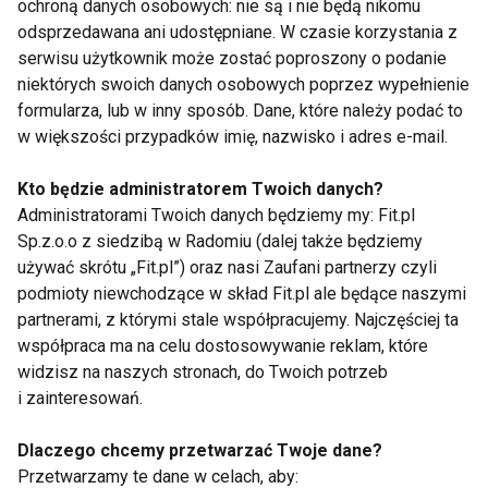
ochroną danych osobowych: nie są i nie będą nikomu
Maciejewska.
odsprzedawana ani udostępniane. W czasie korzystania z
serwisu użytkownik może zostać poproszony o podanie
Przypomina, że jednym ze źródeł powstawania
niektórych swoich danych osobowych poprzez wypełnienie
reaktywnych form tlenu podczas kąpieli w zimnej
formularza, lub w inny sposób. Dane, które należy podać to
w większości przypadków imię, nazwisko i adres e-mail.
wodzie jest termogeneza drżeniowa. „U osób, które
po raz pierwszy lub sporadycznie korzystają z
Kto będzie administratorem Twoich danych?
kąpieli w zimnej wodzie, drżenie pojawia się
Administratorami Twoich danych będziemy my: Fit.pl
natychmiast, natomiast u zaawansowanych morsów
Sp.z.o.o z siedzibą w Radomiu (dalej także będziemy
albo nie pojawia się wcale, albo znaczniej później niż
używać skrótu „Fit.pl”) oraz nasi Zaufani partnerzy czyli
u nowicjuszy. Wyrazem przystosowania się do
podmioty niewchodzące w skład Fit.pl ale będące naszymi
partnerami, z którymi stale współpracujemy. Najczęściej ta
zimna w wyniku regularnych kąpieli zimowych może
współpraca ma na celu dostosowywanie reklam, które
być pojawienie się termogenezy bezdrżeniowej, co
widzisz na naszych stronach, do Twoich potrzeb
w konsekwencji wpływa na niski poziom
i zainteresowań.
katecholamin. Takie katecholaminy, jak: dopamina,
adrenalina i noradrenalina niewątpliwie przyczyniają
Dlaczego chcemy przetwarzać Twoje dane?
się do powstawania wolnych rodników.
Przetwarzamy te dane w celach, aby: