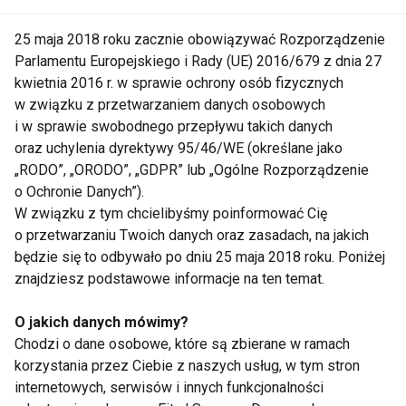
Wzrok.
25 maja 2018 roku zacznie obowiązywać Rozporządzenie
Podstawą terapii widzenia są regularne ćwiczenia
Parlamentu Europejskiego i Rady (UE) 2016/679 z dnia 27
kwietnia 2016 r. w sprawie ochrony osób fizycznych
dobierane indywidualnie do potrzeb pacjenta i jego
w związku z przetwarzaniem danych osobowych
problemów ze wzrokiem oraz do stanu widzenia.
i w sprawie swobodnego przepływu takich danych
Wykonuje się je nie tylko w trakcie wizyt u
oraz uchylenia dyrektywy 95/46/WE (określane jako
specjalisty, ale również w domu. Sesje ćwiczeń
„RODO”, „ORODO”, „GDPR” lub „Ogólne Rozporządzenie
trwają najczęściej do 20 minut. Ważne jest aby były
o Ochronie Danych”).
wykonywane regularnie - postępy są oceniane przez
W związku z tym chcielibyśmy poinformować Cię
o przetwarzaniu Twoich danych oraz zasadach, na jakich
specjalistę w określonych odstępach czasu. W
będzie się to odbywało po dniu 25 maja 2018 roku. Poniżej
przypadku dzieci to rodzice powinni zostać
znajdziesz podstawowe informacje na ten temat.
poinformowani o metodach ćwiczeń ze swoimi
pociechami i dbać o ich systematyczność.
O jakich danych mówimy?
Chodzi o dane osobowe, które są zbierane w ramach
Terapia widzenia może pomóc pacjentom nie tylko w
korzystania przez Ciebie z naszych usług, w tym stron
poprawie jakości życia i komfortu pracy, ale także
internetowych, serwisów i innych funkcjonalności