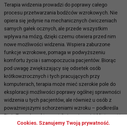
Terapia widzenia prowadzi do poprawy całego
procesu przetwarzania bodźców wzrokowych. Nie
opiera się jedynie na mechanicznych ćwiczeniach
samych gałek ocznych, ale przede wszystkim
wpływa na mózg, dzięki czemu otwiera przed nim
nowe możliwości widzenia. Wspiera zaburzone
funkcje wzrokowe, pomaga w podwyższeniu
komfortu życia i samopoczucia pacjentów. Biorąc
pod uwagę zwiększający się odsetek osób
krótkowzrocznych i tych pracujących przy
komputerach, terapia może mieć szerokie pole do
eksploracji możliwości poprawy ogólnej sprawności
widzenia u tych pacjentów, ale również u osób z
poważniejszymi schorzeniami wzroku – podkreśla
Piotr Toczołowski, specjalista optometrii klinicznej i
Cookies. Szanujemy Twoją prywatność.
terapeuta widzenia z Centrum Okulistycznego Nowy