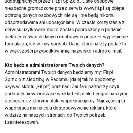
ułatwić powrót do codziennego życia osobom z
udostępnianych przez Fit.pl Sp.z.o.o.. Dane osobowe
niezbędne gromadzone przez serwis www.fit.pl są objęte
poważnymi problemami takimi jak niedowidzenie,
ochroną danych osobowych: nie są i nie będą nikomu
przed i po operacją zeza, po udarach, wylewach
odsprzedawana ani udostępniane. W czasie korzystania z
kiedy wykonanie prostych czynności staje się
serwisu użytkownik może zostać poproszony o podanie
problemem.
niektórych swoich danych osobowych poprzez wypełnienie
formularza, lub w inny sposób. Dane, które należy podać to
TRENDY
ZDROWIE
w większości przypadków imię, nazwisko i adres e-mail.
Kto będzie administratorem Twoich danych?
Administratorami Twoich danych będziemy my: Fit.pl
Sp.z.o.o z siedzibą w Radomiu (dalej także będziemy
Trendy
używać skrótu „Fit.pl”) oraz nasi Zaufani partnerzy czyli
podmioty niewchodzące w skład Fit.pl ale będące naszymi
partnerami, z którymi stale współpracujemy. Najczęściej ta
współpraca ma na celu dostosowywanie reklam, które
widzisz na naszych stronach, do Twoich potrzeb
i zainteresowań.