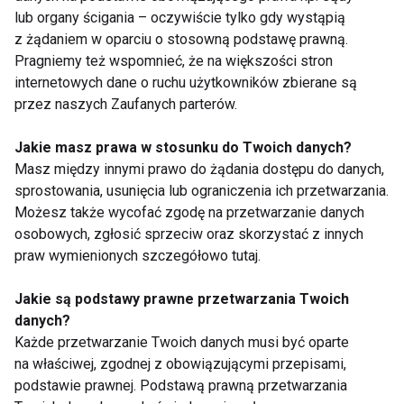
Zdrowie
lub organy ścigania – oczywiście tylko gdy wystąpią
z żądaniem w oparciu o stosowną podstawę prawną.
Pragniemy też wspomnieć, że na większości stron
internetowych dane o ruchu użytkowników zbierane są
przez naszych Zaufanych parterów.
Jakie masz prawa w stosunku do Twoich danych?
Masz między innymi prawo do żądania dostępu do danych,
Klinika Implantologii -
Jakie zabiegi
sprostowania, usunięcia lub ograniczenia ich przetwarzania.
nowoczesne
stomatologiczne
Możesz także wycofać zgodę na przetwarzanie danych
rozwiązania dla
pomogą Ci zadbać o
osobowych, zgłosić sprzeciw oraz skorzystać z innych
zdrowego i pięknego
piękny uśmiech?
praw wymienionych szczegółowo tutaj.
uśmiechu
Jakie są podstawy prawne przetwarzania Twoich
danych?
Każde przetwarzanie Twoich danych musi być oparte
na właściwej, zgodnej z obowiązującymi przepisami,
Chiropraktyka i
Niezbędne dla serca i
podstawie prawnej. Podstawą prawną przetwarzania