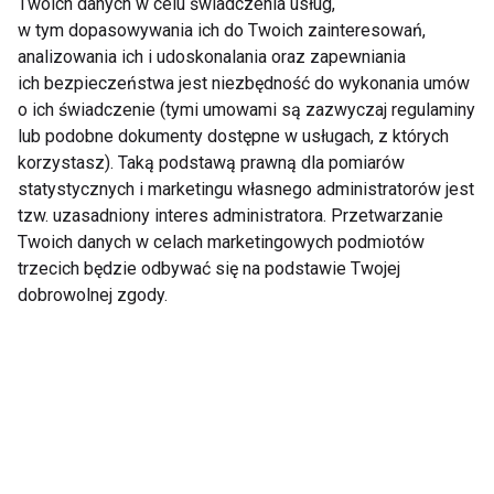
biorezonans – kiedy
mięśni. Dlaczego
Twoich danych w celu świadczenia usług,
warto z nich
warto suplementować
w tym dopasowywania ich do Twoich zainteresowań,
skorzystać?
kwasy omega-3?
analizowania ich i udoskonalania oraz zapewniania
Holistyczne podejście
ich bezpieczeństwa jest niezbędność do wykonania umów
do zdrowia w
o ich świadczenie (tymi umowami są zazwyczaj regulaminy
Krakowie
lub podobne dokumenty dostępne w usługach, z których
korzystasz). Taką podstawą prawną dla pomiarów
statystycznych i marketingu własnego administratorów jest
tzw. uzasadniony interes administratora. Przetwarzanie
Ten problem może
Mounjaro vs Ozempic
dotyczyć nawet co
Twoich danych w celach marketingowych podmiotów
– różnice, skuteczność
piątej kobiety na
i co wybrać?
trzecich będzie odbywać się na podstawie Twojej
świecie. Lekarka:
dobrowolnej zgody.
Pacjentki często boją
się mówić o bólu
podczas stosunku
Otyłość to choroba, a
Wybieramykolagen.pl
nie brak silnej woli. Co
z formułą Kolagen