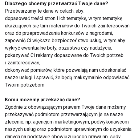
Dlaczego chcemy przetwarzać Twoje dane?
Silent fitness –
Dlaczego większość
Przetwarzamy te dane w celach, aby:
dlaczego coraz więcej
klubów fitness nie
dopasować treści stron i ich tematykę, w tym tematykę
osób trenuje w
zarabia mimo pełnej
ukazujących się tam materiałów do Twoich zainteresowań
słuchawkach z
sali?
oraz do przeprowadzania konkursów z nagrodami,
redukcją hałasu?
zapewnić Ci większe bezpieczeństwo usług, w tym aby
wykryć ewentualne boty, oszustwa czy nadużycia,
pokazywać Ci reklamy dopasowane do Twoich potrzeb
i zainteresowań,
dokonywać pomiarów, które pozwalają nam udoskonalać
Soft wellness: Nowy
Co będziemy jeść w
nasze usługi i sprawić, że będą maksymalnie odpowiadać
trend w dbaniu o
2024 roku? Trendy,
Twoim potrzebom
siebie
które zagoszczą w
naszej kuchni
Komu możemy przekazać dane?
Zgodnie z obowiązującym prawem Twoje dane możemy
Pokaż więcej
przekazywać podmiotom przetwarzającym je na nasze
zlecenie, np. agencjom marketingowym, podwykonawcom
naszych usług oraz podmiotom uprawnionym do uzyskania
danych na podstawie obowiązującego prawa np. sądy