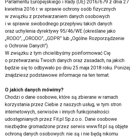
Parlamentu Europejskiego i Rady (UE) 2016/679 z dnia 27
połączeniu z jogurtem czy mlekiem.
kwietnia 2016 r. w sprawie ochrony osób fizycznych
w związku z przetwarzaniem danych osobowych
Odchudzanie
dwudziesto- i trzydziestolatek
i w sprawie swobodnego przepływu takich danych
oraz uchylenia dyrektywy 95/46/WE (określane jako
„RODO”, „ORODO”, „GDPR” lub „Ogólne Rozporządzenie
Zmorą dwudziestolatek są
przybywające kilogramy
o Ochronie Danych”).
w talii, biodrach i na udach
. Związane jest to z tym,
W związku z tym chcielibyśmy poinformować Cię
że w tym wieku dziewczyny dużo czasu poświęcają
o przetwarzaniu Twoich danych oraz zasadach, na jakich
na naukę, prowadząc przy tym siedzący tryb życia.
będzie się to odbywało po dniu 25 maja 2018 roku. Poniżej
Dlatego też nie mogą bezkarnie objadać się pizzą
znajdziesz podstawowe informacje na ten temat.
czy hot dogami. Jednak nie obawiaj się, że w tym
O jakich danych mówimy?
wieku musisz stosować
dietę
, która jest pasmem
Chodzi o dane osobowe, które są zbierane w ramach
wyrzeczeń. W tym wieku bowiem masz jeszcze
korzystania przez Ciebie z naszych usług, w tym stron
dobrą przemianę materii i łatwo możesz pobudzić
internetowych, serwisów i innych funkcjonalności
organizm do spalania nagromadzonych zapasów.
udostępnianych przez Fit.pl Sp.z.o.o.. Dane osobowe
Zacznij się ruszać więcej niż dotychczas, idź na
niezbędne gromadzone przez serwis www.fit.pl są objęte
basen, rower lub do
fitness klubu
. Odstaw
ochroną danych osobowych: nie są i nie będą nikomu