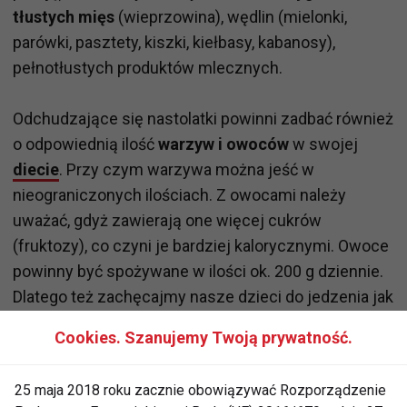
tłustych mięs
(wieprzowina), wędlin (mielonki,
parówki, pasztety, kiszki, kiełbasy, kabanosy),
pełnotłustych produktów mlecznych.
Odchudzające się nastolatki powinni zadbać również
o odpowiednią ilość
warzyw i owoców
w swojej
diecie
. Przy czym warzywa można jeść w
nieograniczonych ilościach. Z owocami należy
uważać, gdyż zawierają one więcej cukrów
(fruktozy), co czyni je bardziej kalorycznymi. Owoce
powinny być spożywane w ilości ok. 200 g dziennie.
Dlatego też zachęcajmy nasze dzieci do jedzenia jak
największej ilości warzyw (zarówno w postaci
Cookies. Szanujemy Twoją prywatność.
surowej, gotowanej i pieczonej) Najlepiej, jeśli
warzywa pojawią się w każdym posiłku. Owoce zaś
25 maja 2018 roku zacznie obowiązywać Rozporządzenie
winny być traktowane jak słodki deser, np. w