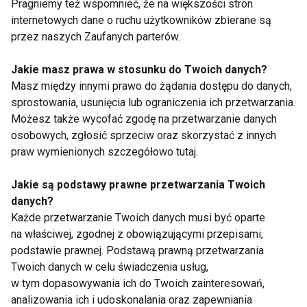
Pragniemy też wspomnieć, że na większości stron
tempo naszego metabolizmu
znacznie spada, a
internetowych dane o ruchu użytkowników zbierane są
nadmiar kalorii jest zamieniany w tłuszcz, nadwaga
przez naszych Zaufanych parterów.
może wyraźnie odbijać się na
zdrowiu
. Jeżeli więc
zaczniemy stopniowo przybierać na wadze, Warto
Jakie masz prawa w stosunku do Twoich danych?
Masz między innymi prawo do żądania dostępu do danych,
zastanowić się, czy nasze codzienne menu nie
sprostowania, usunięcia lub ograniczenia ich przetwarzania.
dostarcza nam zbyt wielu niepotrzebnych kalorii
Możesz także wycofać zgodę na przetwarzanie danych
(słodycze, słodkie napoje, tłuste posiłki, dużo
osobowych, zgłosić sprzeciw oraz skorzystać z innych
jasnego pieczywa). Jeśli tak, koniecznie trzeba
praw wymienionych szczegółowo tutaj.
dzienną dietę zmodyfikować
i dodać najbardziej
lubianą formę aktywności fizycznej. Jeżeli nie
Jakie są podstawy prawne przetwarzania Twoich
danych?
odpowiada nam basen, rower, aerobik czy jogging,
Każde przetwarzanie Twoich danych musi być oparte
warto pokusić się choćby o zwykły, półgodzinny
na właściwej, zgodnej z obowiązującymi przepisami,
spacer z psem cztery razy w tygodniu.
podstawie prawnej. Podstawą prawną przetwarzania
Twoich danych w celu świadczenia usług,
Nie eksperymentuj z
dietami cud,
odchudzaj się z
w tym dopasowywania ich do Twoich zainteresowań,
głową i powoli. Ponieważ w tym okresie życia
analizowania ich i udoskonalania oraz zapewniania