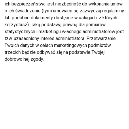
ich bezpieczeństwa jest niezbędność do wykonania umów
zapotrzebowanie na energię znacznie się
o ich świadczenie (tymi umowami są zazwyczaj regulaminy
zmniejsza, należy bardzo uważnie komponować
lub podobne dokumenty dostępne w usługach, z których
dietę. Najbezpieczniej jest jeść mało, ale częściej,
korzystasz). Taką podstawą prawną dla pomiarów
wprowadzając do menu owoce. Aby dostarczyć tak
statystycznych i marketingu własnego administratorów jest
potrzebnego (szczególnie w tym wieku) białka jedz
tzw. uzasadniony interes administratora. Przetwarzanie
ryby, chude mięso, fasolę, pieczywo żytnie. Dużo
Twoich danych w celach marketingowych podmiotów
trzecich będzie odbywać się na podstawie Twojej
spaceruj i ćwicz, wtedy pobudzisz do pracy własny
dobrowolnej zgody.
organizm.
Czytaj więcej:
Dieta dla nastolatków
Odchudzanie seniora, czyli dieta po
50.
Przyczyny nadwagi