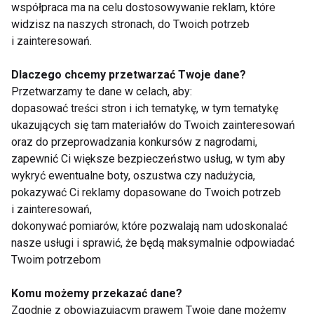
współpraca ma na celu dostosowywanie reklam, które
-zaostrzenie objawów psychotycznych
widzisz na naszych stronach, do Twoich potrzeb
• Hamowanie wychwytu 5-HT
i zainteresowań.
-osłabienie łaknienia
-biegunka , nudności, objawy dyspeptyczne,
Dlaczego chcemy przetwarzać Twoje dane?
-Osłabienie ejakulacji, erekcji
Przetwarzamy te dane w celach, aby:
-Zespół serotoninowy
dopasować treści stron i ich tematykę, w tym tematykę
ukazujących się tam materiałów do Twoich zainteresowań
• Działanie na mechanizmy błonowe:
oraz do przeprowadzania konkursów z nagrodami,
-wpływ kardiotoksyczny (zaburzenia
zapewnić Ci większe bezpieczeństwo usług, w tym aby
przewodnictwa)
wykryć ewentualne boty, oszustwa czy nadużycia,
Odczyny alergiczne
pokazywać Ci reklamy dopasowane do Twoich potrzeb
- obniżenie progu drgawkowego
i zainteresowań,
dokonywać pomiarów, które pozwalają nam udoskonalać
nasze usługi i sprawić, że będą maksymalnie odpowiadać
Przeciwwskazania
Twoim potrzebom
• Jaskra
• Zaburzenia rytmu serca
Komu możemy przekazać dane?
• Choroba niedokrwienna serca (okres pozawałowy)
Zgodnie z obowiązującym prawem Twoje dane możemy