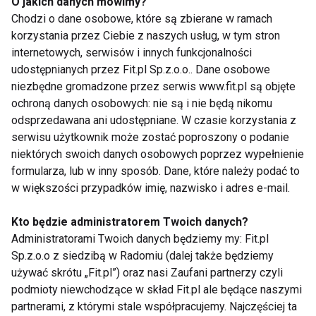
O jakich danych mówimy?
Działania niepożądane TLPD
Chodzi o dane osobowe, które są zbierane w ramach
• Wpływ na receptor M1:Działanie cholinolitczne:
korzystania przez Ciebie z naszych usług, w tym stron
-suchość w ustach, zaparcia, zaburzenia widzenia,
internetowych, serwisów i innych funkcjonalności
senność, napad jaskry, tachykardia, zab.
udostępnianych przez Fit.pl Sp.z.o.o.. Dane osobowe
niezbędne gromadzone przez serwis www.fit.pl są objęte
świadomości
ochroną danych osobowych: nie są i nie będą nikomu
• Wpływ na receptory H1i H2:działanie
odsprzedawana ani udostępniane. W czasie korzystania z
przeciwhistaminowe
serwisu użytkownik może zostać poproszony o podanie
-zwiększenie masy ciała
niektórych swoich danych osobowych poprzez wypełnienie
-sedacja, senność, wpływ hipotensyjny
formularza, lub w inny sposób. Dane, które należy podać to
• Wpływ na receptory alfa1:działanie adrenolityczne
w większości przypadków imię, nazwisko i adres e-mail.
- wpływ hipotensyjny, sedacja, senność,
Kto będzie administratorem Twoich danych?
• Hamowanie wychwytu Na
Administratorami Twoich danych będziemy my: Fit.pl
-tachykardia, drżenia mięśniowe, zaburzenia erekcji i
Sp.z.o.o z siedzibą w Radomiu (dalej także będziemy
ejakulacji
używać skrótu „Fit.pl”) oraz nasi Zaufani partnerzy czyli
• Hamowanie wychwytu Da.
podmioty niewchodzące w skład Fit.pl ale będące naszymi
-pobudzenie psychoruchowe
partnerami, z którymi stale współpracujemy. Najczęściej ta