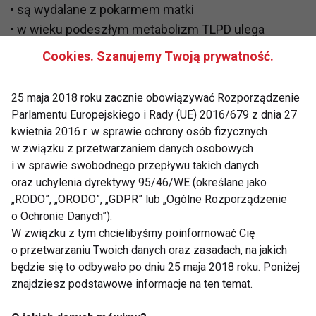
• są wydalane z pokarmem matki
• w wieku podeszłym metabolizm TLPD ulega
osłabieniu
Cookies. Szanujemy Twoją prywatność.
[-------]
25 maja 2018 roku zacznie obowiązywać Rozporządzenie
Parlamentu Europejskiego i Rady (UE) 2016/679 z dnia 27
Zastosowane TLPD
kwietnia 2016 r. w sprawie ochrony osób fizycznych
• Depresje o różnej etiologii
w związku z przetwarzaniem danych osobowych
i w sprawie swobodnego przepływu takich danych
• Dystymia
oraz uchylenia dyrektywy 95/46/WE (określane jako
• Lęk napadowy
„RODO”, „ORODO”, „GDPR” lub „Ogólne Rozporządzenie
• Moczenie nocne
o Ochronie Danych”).
• Zespoły natręctw
W związku z tym chcielibyśmy poinformować Cię
• Zespoły bólowe (gł. ból psychogenny)
o przetwarzaniu Twoich danych oraz zasadach, na jakich
• Zespoły hiperkinetyczne u dzieci
będzie się to odbywało po dniu 25 maja 2018 roku. Poniżej
znajdziesz podstawowe informacje na ten temat.
• Nerwice pourazowe