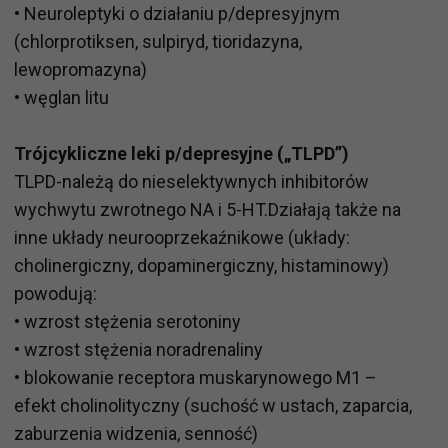
• Neuroleptyki o działaniu p/depresyjnym
(chlorprotiksen, sulpiryd, tioridazyna,
lewopromazyna)
• węglan litu
Trójcykliczne leki p/depresyjne („TLPD”)
TLPD-należą do nieselektywnych inhibitorów
wychwytu zwrotnego NA i 5-HT.Działają także na
inne układy neurooprzekaźnikowe (układy:
cholinergiczny, dopaminergiczny, histaminowy)
powodują:
• wzrost stężenia serotoniny
• wzrost stężenia noradrenaliny
• blokowanie receptora muskarynowego M1 –
efekt cholinolityczny (suchość w ustach, zaparcia,
zaburzenia widzenia, senność)