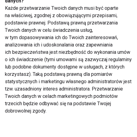
danych?
• Nortryptylina (Pamelor)
Każde przetwarzanie Twoich danych musi być oparte
• Imipramina (Tofranil)
na właściwej, zgodnej z obowiązującymi przepisami,
• Amitryptylina (Elavil)
podstawie prawnej. Podstawą prawną przetwarzania
• Desipramina (Norpramin)
Twoich danych w celu świadczenia usług,
w tym dopasowywania ich do Twoich zainteresowań,
• Doksepina (Sinequan)
analizowania ich i udoskonalania oraz zapewniania
• Protryptylina (Vivactil)
ich bezpieczeństwa jest niezbędność do wykonania umów
• Maprotylina (Ludiomil)
o ich świadczenie (tymi umowami są zazwyczaj regulaminy
• Amoksapina (Ascendin),
lub podobne dokumenty dostępne w usługach, z których
• Trimipramina (Surmontil)
korzystasz). Taką podstawą prawną dla pomiarów
statystycznych i marketingu własnego administratorów jest
tzw. uzasadniony interes administratora. Przetwarzanie
Twoich danych w celach marketingowych podmiotów
trzecich będzie odbywać się na podstawie Twojej
www.fit.pl
dobrowolnej zgody.
LEKI
DEPRESJA
AKADEMIA FITNESS