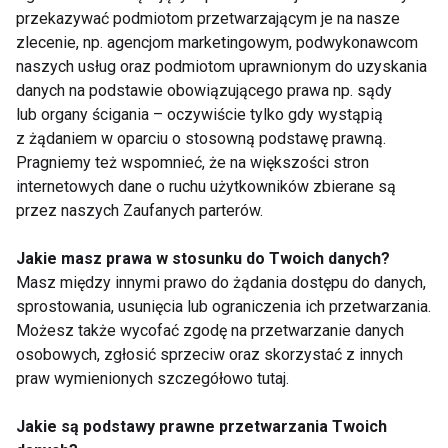
• Znaczne nadciśnienie lub niedociśnienie
przekazywać podmiotom przetwarzającym je na nasze
• Nadczynność tarczycy znacznego stopnia
zlecenie, np. agencjom marketingowym, podwykonawcom
naszych usług oraz podmiotom uprawnionym do uzyskania
• Choroba Addisona
danych na podstawie obowiązującego prawa np. sądy
• Ciężkie uszkodzenie narządów miąższowych
lub organy ścigania – oczywiście tylko gdy wystąpią
(wątroba, nerki) oraz układu krwiotwórczego
z żądaniem w oparciu o stosowną podstawę prawną.
• Zatrucie lekami psychotropowymi, alkoholem,
Pragniemy też wspomnieć, że na większości stron
lekami działającymi cholinolitycznie lub
internetowych dane o ruchu użytkowników zbierane są
adrenergicznie
przez naszych Zaufanych parterów.
• Zespoły depresyjne przebiegające z zaburzeniami
Jakie masz prawa w stosunku do Twoich danych?
świadomości
Masz między innymi prawo do żądania dostępu do danych,
• Równoczesne stosowanie leków wchodzących w
sprostowania, usunięcia lub ograniczenia ich przetwarzania.
niekorzystne interakcje z TLPD
Możesz także wycofać zgodę na przetwarzanie danych
• Nadwrażliwość na poszczególne leki
osobowych, zgłosić sprzeciw oraz skorzystać z innych
praw wymienionych szczegółowo tutaj.
TLPD
Jakie są podstawy prawne przetwarzania Twoich
• klomipramina (Anafranil)