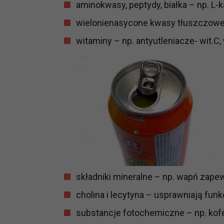
aminokwasy, peptydy, białka – np. L
prawną dla pomiarów statystyczny
wielonienasycone kwasy tłuszczowe 
Przetwarzanie Twoich danych w c
zgody.
witaminy – np. antyutleniacze- wit.C, 
składniki mineralne – np. wapń zapew
cholina i lecytyna – usprawniają fu
substancje fotochemiczne – np. kof