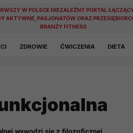
ERWSZY W POLSCE NIEZALEŻNY PORTAL ŁĄCZĄC
Y AKTYWNE, PASJONATÓW ORAZ PRZESIĘBIOR
BRANŻY FITNESS
RCI
ZDROWIE
ĆWICZENIA
DIETA
unkcjonalna
nej wywodzi się z filozoficznej