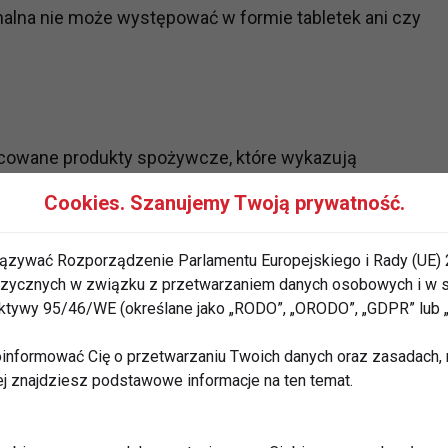
lna nie może występować w formie tabletek ani czy
acowane produkty spożywcze, które wykazują
owie ponad ten, który wynika z obecności w niej
Cookies. Szanujemy Twoją prywatność.
anych za niezbędne. Czyli, mówiąc prościej, jest to
orzystny wpływ na zdrowie ponad ten, który wynika z
ązywać Rozporządzenie Parlamentu Europejskiego i Rady (UE) 
 fizycznych w związku z przetwarzaniem danych osobowych i w
rektywy 95/46/WE (określane jako „RODO”, „ORODO”, „GDPR” lub
informować Cię o przetwarzaniu Twoich danych oraz zasadach, n
e człowieka musi być udowodnione badaniami
ej znajdziesz podstawowe informacje na ten temat.
ali badany produkt spożywczy. Badania te