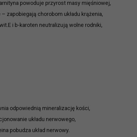
-karnityna powoduje przyrost masy mięśniowej,
ch i marketingu własnego administratorów jest tzw. uzasadniony
– zapobiegają chorobom układu krążenia,
elach marketingowych podmiotów trzecich będzie odbywać się 
wit.E i b-karoten neutralizują wolne rodniki,
nia odpowiednią mineralizację kości,
nkcjonowanie układu nerwowego,
eina pobudza układ nerwowy.