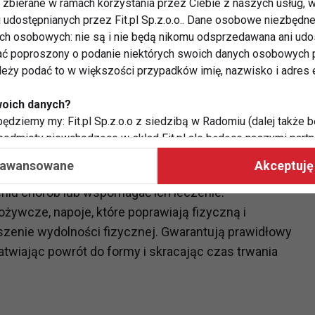
zbierane w ramach korzystania przez Ciebie z naszych usług, w
i udostępnianych przez Fit.pl Sp.z.o.o.. Dane osobowe niezbęd
ych osobowych: nie są i nie będą nikomu odsprzedawana ani udo
ć poproszony o podanie niektórych swoich danych osobowych p
ależy podać to w większości przypadków imię, nazwisko i adres e
woich danych?
ędziemy my: Fit.pl Sp.z.o.o z siedzibą w Radomiu (dalej także b
ne ośrodki naukowe, obejmować wystarczająco dużą
 podmioty niewchodzące w skład Fit.pl ale będące naszymi partne
 by wykazać wpływ danych produktów spożywczych na
współpraca ma na celu dostosowywanie reklam, które widzisz na
aawansowane
Akceptuję 
ch dowiedziono, że spożywanie żywności
niu chorób lub wspomagać ich leczenie.
 Twoje dane?
żywcze, napoje, które poprawiają fizyczną i
aby:
kszenie wydolności fizycznej. Gwarantują prawidłowy
atykę, w tym tematykę ukazujących się tam materiałów do Twoic
łatwiając powrót do formy i skracając czas trwania
grodami,
two usług, w tym aby wykryć ewentualne boty, oszustwa czy na
e do Twoich potrzeb i zainteresowań,
alają nam udoskonalać nasze usługi i sprawić, że będą maksy