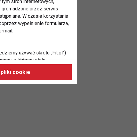
 tym stron internetowych,
ne gromadzone przez serwis
stępniane. W czasie korzystania
oprzez wypełnienie formularza,
-mail.
ędziemy używać skrótu „Fit.pl”)
rami, z którymi stale
 naszych stronach, do Twoich
pliki cookie
h zainteresowań oraz do
dużycia,
malnie odpowiadać Twoim