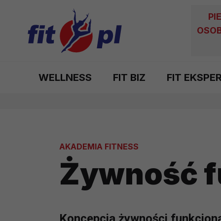
PI
OSOB
WELLNESS
FIT BIZ
FIT EKSPE
AKADEMIA FITNESS
Żywność f
Koncepcja żywności funkcjonal