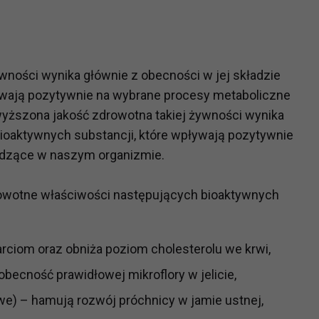
?
m Twoje dane możemy przekazywać podmiotom przetwarzającym
ności wynika głównie z obecności w jej składzie
odwykonawcom naszych usług oraz podmiotom uprawnionym do u
ływają pozytywnie na wybrane procesy metaboliczne
ub organy ścigania – oczywiście tylko gdy wystąpią z żądanie
, że na większości stron internetowych dane o ruchu użytkown
ższona jakość zdrowotna takiej żywności wynika
 bioaktywnych substancji, które wpływają pozytywnie
odzące w naszym organizmie.
do Twoich danych?
ania dostępu do danych, sprostowania, usunięcia lub ogranicze
owotne właściwości następujących bioaktywnych
zanie danych osobowych, zgłosić sprzeciw oraz skorzystać z 
ciom oraz obniża poziom cholesterolu we krwi,
etwarzania Twoich danych?
ch musi być oparte na właściwej, zgodnej z obowiązującymi prz
obecność prawidłowej mikroflory w jelicie,
Twoich danych w celu świadczenia usług, w tym dopasowywania
we) – hamują rozwój próchnicy w jamie ustnej,
a oraz zapewniania ich bezpieczeństwa jest niezbędność do wyk
laminy lub podobne dokumenty dostępne w usługach, z których