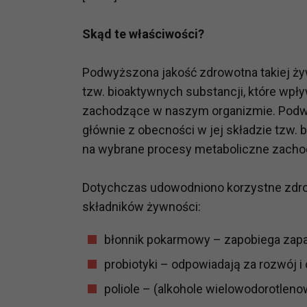
potrzebom
Skąd te właściwości?
Komu możemy przekazać dane
Zgodnie z obowiązującym prawe
Podwyższona jakość zdrowotna takiej żyw
np. agencjom marketingowym, p
tzw. bioaktywnych substancji, które wp
obowiązującego prawa np. sądy l
prawną. Pragniemy też wspomnieć
zachodzące w naszym organizmie. Podwy
Zaufanych parterów.
głównie z obecności w jej składzie tzw.
na wybrane procesy metaboliczne zach
Jakie masz prawa w stosunku 
Masz między innymi prawo do żąd
Dotychczas udowodniono korzystne zdr
także wycofać zgodę na przetwar
składników żywności:
szczegółowo tutaj.
błonnik pokarmowy – zapobiega zapar
Jakie są podstawy prawne prz
Każde przetwarzanie Twoich dany
probiotyki – odpowiadają za rozwój i 
Podstawą prawną przetwarzania 
poliole – (alkohole wielowodorotleno
analizowania ich i udoskonalani
(tymi umowami są zazwyczaj regu