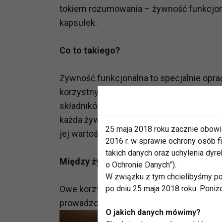
tokiem rozumowania – żywność funkcjona
kapsułek.
Co to takiego?
Żywność funkcjonalna to specjalnie opr
korzystny, udokumentowany wpływ na zdr
składników odżywczych tradycyjnie uznaw
każda żywność wywierająca dodatkowy, k
25 maja 2018 roku zacznie obowi
jej wartości odżywczej.
2016 r. w sprawie ochrony osób
takich danych oraz uchylenia dy
Między żywnością a lekarstwem
o Ochronie Danych”).
W związku z tym chcielibyśmy po
Owe korzystne oddziaływanie na zdrowi
po dniu 25 maja 2018 roku. Poniż
prowadzonymi na ludziach, którzy spożyw
O jakich danych mówimy?