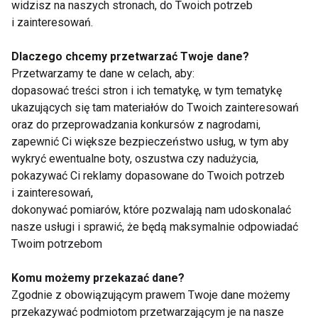
widzisz na naszych stronach, do Twoich potrzeb
żywność funkcjonalną dzielimy na:
i zainteresowań.
wzbogaconą (poprzez dodanie
Dlaczego chcemy przetwarzać Twoje dane?
składnika, którego niedostateczna
Przetwarzamy te dane w celach, aby:
podaż sprzyja zaburzeniom
dopasować treści stron i ich tematykę, w tym tematykę
zdrowotnym): produkty mleczne,
ukazujących się tam materiałów do Twoich zainteresowań
oraz do przeprowadzania konkursów z nagrodami,
zbożowe, mięsne;
zapewnić Ci większe bezpieczeństwo usług, w tym aby
niskoenergetyczną: produkty mleczne,
wykryć ewentualne boty, oszustwa czy nadużycia,
margaryny, napoje, soki, słodycze,
pokazywać Ci reklamy dopasowane do Twoich potrzeb
wędliny;
i zainteresowań,
dokonywać pomiarów, które pozwalają nam udoskonalać
wysokobłonnikową: produkty zbożowe
nasze usługi i sprawić, że będą maksymalnie odpowiadać
(pieczywo, makarony, płatki
Twoim potrzebom
śniadaniowe);
Komu możemy przekazać dane?
probiotyczną: produkty mleczne
Zgodnie z obowiązującym prawem Twoje dane możemy
(jogurty, kefiry, maślanki, mleko
przekazywać podmiotom przetwarzającym je na nasze