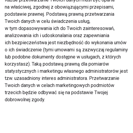
okresach zwiększonego zapotrzebowania na jakiś
na właściwej, zgodnej z obowiązującymi przepisami,
podstawie prawnej. Podstawą prawną przetwarzania
składnik diety oraz przy poprawie nastroju czy
Twoich danych w celu świadczenia usług,
zwiększeniu wydolności psychofizycznej
w tym dopasowywania ich do Twoich zainteresowań,
organizmu. Producenci poszczególne wyroby
analizowania ich i udoskonalania oraz zapewniania
kierują do określonych grup targetowych. Ze
ich bezpieczeństwa jest niezbędność do wykonania umów
względu na zaspokajanie specyficznych potrzeb w
o ich świadczenie (tymi umowami są zazwyczaj regulaminy
żywności funkcjonalnej wyróżnić można
lub podobne dokumenty dostępne w usługach, z których
korzystasz). Taką podstawą prawną dla pomiarów
następujące rodzaje:
statystycznych i marketingu własnego administratorów jest
tzw. uzasadniony interes administratora. Przetwarzanie
zmniejszająca ryzyko chorób krążenia,
Twoich danych w celach marketingowych podmiotów
trzecich będzie odbywać się na podstawie Twojej
dobrowolnej zgody.