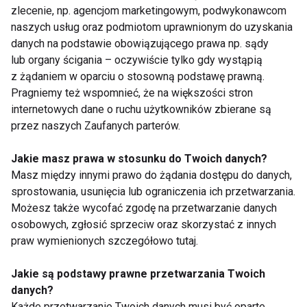
acidofilne) napoje;
zlecenie, np. agencjom marketingowym, podwykonawcom
naszych usług oraz podmiotom uprawnionym do uzyskania
o obniżonej zawartości sodu: sól,
danych na podstawie obowiązującego prawa np. sądy
pieczywo, sery dojrzewające, wędliny;
lub organy ścigania – oczywiście tylko gdy wystąpią
o obniżonej zawartości cholesterolu:
z żądaniem w oparciu o stosowną podstawę prawną.
margaryny, sery, wędliny;
Pragniemy też wspomnieć, że na większości stron
internetowych dane o ruchu użytkowników zbierane są
energetyzującą: napoje z guaraną,
przez naszych Zaufanych parterów.
tauryną, kofeiną.
Jakie masz prawa w stosunku do Twoich danych?
Masz między innymi prawo do żądania dostępu do danych,
sprostowania, usunięcia lub ograniczenia ich przetwarzania.
Dla kogo?
Możesz także wycofać zgodę na przetwarzanie danych
osobowych, zgłosić sprzeciw oraz skorzystać z innych
praw wymienionych szczegółowo tutaj.
Żywność funkcjonalną w codziennej diecie może
spożywać bez obaw każdy z nas. Tego typu żywność
Jakie są podstawy prawne przetwarzania Twoich
powszechnie znajduje zastosowanie przede
danych?
wszystkim w niektórych stanach chorobowych, w
Każde przetwarzanie Twoich danych musi być oparte