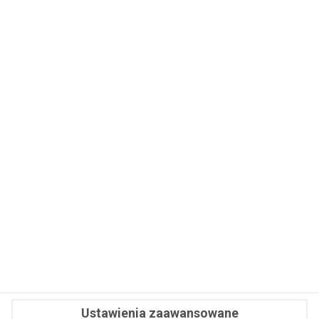
ZAPISZ SIĘ
WSPÓŁPRACA
REDAKCJA
PRYWATNOŚĆ
Cookies
Powiadomienia
Newsletter
Fit.pl © 2026 Wszystkie prawa zastrzeżone.
Ustawienia zaawansowane