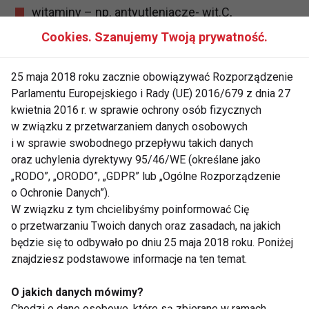
witaminy – np. antyutleniacze- wit.C,
wit.E i b-karoten neutralizują wolne
Cookies. Szanujemy Twoją prywatność.
rodniki,
25 maja 2018 roku zacznie obowiązywać Rozporządzenie
Parlamentu Europejskiego i Rady (UE) 2016/679 z dnia 27
kwietnia 2016 r. w sprawie ochrony osób fizycznych
w związku z przetwarzaniem danych osobowych
i w sprawie swobodnego przepływu takich danych
oraz uchylenia dyrektywy 95/46/WE (określane jako
„RODO”, „ORODO”, „GDPR” lub „Ogólne Rozporządzenie
o Ochronie Danych”).
W związku z tym chcielibyśmy poinformować Cię
o przetwarzaniu Twoich danych oraz zasadach, na jakich
składniki mineralne – np. wapń
będzie się to odbywało po dniu 25 maja 2018 roku. Poniżej
zapewnia odpowiednią mineralizację
znajdziesz podstawowe informacje na ten temat.
kości,
O jakich danych mówimy?
cholina i lecytyna – usprawniają
Chodzi o dane osobowe, które są zbierane w ramach