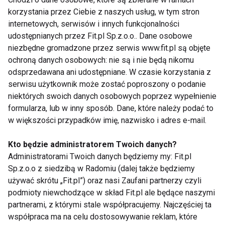
funkcjonowanie układu nerwowego,
korzystania przez Ciebie z naszych usług, w tym stron
internetowych, serwisów i innych funkcjonalności
substancje fotochemiczne – np.
udostępnianych przez Fit.pl Sp.z.o.o.. Dane osobowe
kofeina pobudza układ nerwowy.
niezbędne gromadzone przez serwis www.fit.pl są objęte
ochroną danych osobowych: nie są i nie będą nikomu
odsprzedawana ani udostępniane. W czasie korzystania z
serwisu użytkownik może zostać poproszony o podanie
[-------]
niektórych swoich danych osobowych poprzez wypełnienie
formularza, lub w inny sposób. Dane, które należy podać to
w większości przypadków imię, nazwisko i adres e-mail.
Gdzie szukać?
Kto będzie administratorem Twoich danych?
By zapewnić regularne dostarczanie do organizmu
Administratorami Twoich danych będziemy my: Fit.pl
odpowiednich ilości substancji bioaktywnych,
Sp.z.o.o z siedzibą w Radomiu (dalej także będziemy
powinny być one dodawane do produktów często
używać skrótu „Fit.pl”) oraz nasi Zaufani partnerzy czyli
spożywanych w naszej zwyczajowej diecie, np. do
podmioty niewchodzące w skład Fit.pl ale będące naszymi
partnerami, z którymi stale współpracujemy. Najczęściej ta
przetworów mlecznych, zbożowych czy napojów
współpraca ma na celu dostosowywanie reklam, które
owocowych. Ze względu na specyficzny skład