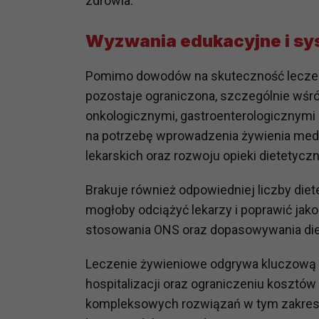
zdrowia.
potrzebom
Wyzwania edukacyjne i s
Komu możemy przekazać dane
Zgodnie z obowiązującym prawe
Pomimo dowodów na skuteczność leczeni
np. agencjom marketingowym, p
obowiązującego prawa np. sądy l
pozostaje ograniczona, szczególnie wśr
prawną. Pragniemy też wspomnieć
onkologicznymi, gastroenterologicznym
Zaufanych parterów.
na potrzebę wprowadzenia żywienia me
lekarskich oraz rozwoju opieki dietetyc
Jakie masz prawa w stosunku 
Masz między innymi prawo do żąd
Brakuje również odpowiedniej liczby die
także wycofać zgodę na przetwar
mogłoby odciążyć lekarzy i poprawić jako
szczegółowo tutaj.
stosowania ONS oraz dopasowywania diet
Jakie są podstawy prawne prz
Leczenie żywieniowe odgrywa kluczową 
Każde przetwarzanie Twoich dany
Podstawą prawną przetwarzania 
hospitalizacji oraz ograniczeniu kosztó
analizowania ich i udoskonalani
kompleksowych rozwiązań w tym zakres
(tymi umowami są zazwyczaj regu