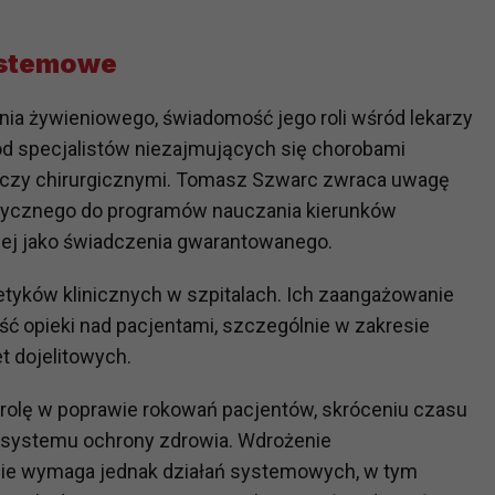
ystemowe
?
m Twoje dane możemy przekazywać podmiotom przetwarzającym
a żywieniowego, świadomość jego roli wśród lekarzy
odwykonawcom naszych usług oraz podmiotom uprawnionym do u
ub organy ścigania – oczywiście tylko gdy wystąpią z żądanie
ód specjalistów niezajmujących się chorobami
, że na większości stron internetowych dane o ruchu użytkown
i czy chirurgicznymi. Tomasz Szwarc zwraca uwagę
dycznego do programów nauczania kierunków
znej jako świadczenia gwarantowanego.
do Twoich danych?
ania dostępu do danych, sprostowania, usunięcia lub ogranicze
tetyków klinicznych w szpitalach. Ich zaangażowanie
zanie danych osobowych, zgłosić sprzeciw oraz skorzystać z 
ść opieki nad pacjentami, szczególnie w zakresie
 dojelitowych.
etwarzania Twoich danych?
rolę w poprawie rokowań pacjentów, skróceniu czasu
ch musi być oparte na właściwej, zgodnej z obowiązującymi prz
Twoich danych w celu świadczenia usług, w tym dopasowywania
w systemu ochrony zdrowia. Wdrożenie
a oraz zapewniania ich bezpieczeństwa jest niezbędność do wyk
ie wymaga jednak działań systemowych, w tym
laminy lub podobne dokumenty dostępne w usługach, z których