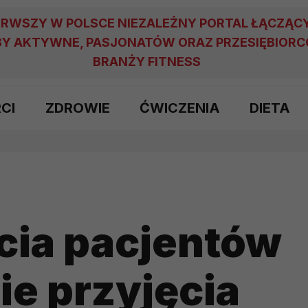
ERWSZY W POLSCE NIEZALEŻNY PORTAL ŁĄCZĄC
Y AKTYWNE, PASJONATÓW ORAZ PRZESIĘBIOR
BRANŻY FITNESS
RCI
ZDROWIE
ĆWICZENIA
DIETA
cia pacjentów
e przyjęcia