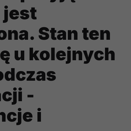
 jest
na. Stan ten
ię u kolejnych
odczas
cji -
cje i