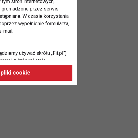
 tym stron internetowych,
ne gromadzone przez serwis
stępniane. W czasie korzystania
oprzez wypełnienie formularza,
-mail.
ędziemy używać skrótu „Fit.pl”)
rami, z którymi stale
 naszych stronach, do Twoich
pliki cookie
h zainteresowań oraz do
dużycia,
malnie odpowiadać Twoim