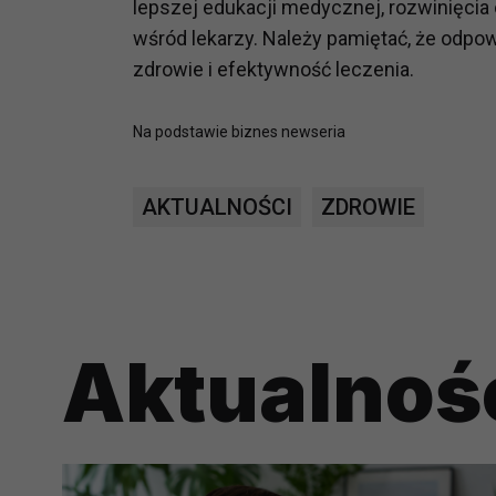
lepszej edukacji medycznej, rozwinięcia
prawną dla pomiarów statystyczny
wśród lekarzy. Należy pamiętać, że odpo
Przetwarzanie Twoich danych w c
zdrowie i efektywność leczenia.
zgody.
Na podstawie biznes newseria
AKTUALNOŚCI
ZDROWIE
Aktualnoś