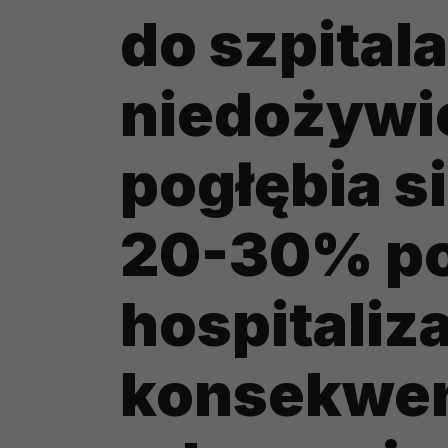
do szpitala
niedożywio
pogłębia s
20-30% p
hospitaliza
konsekwen