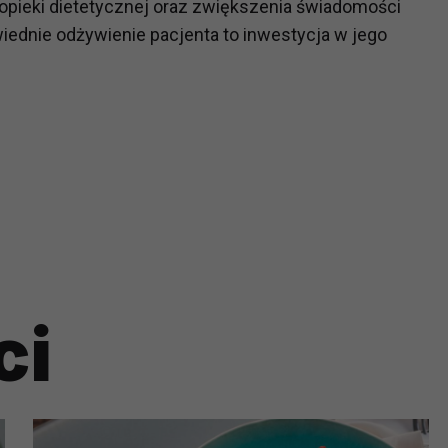
 opieki dietetycznej oraz zwiększenia świadomości
ch i marketingu własnego administratorów jest tzw. uzasadniony
wiednie odżywienie pacjenta to inwestycja w jego
elach marketingowych podmiotów trzecich będzie odbywać się 
ci