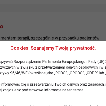
go
mentem terapii, szczególnie w przypadku pacjentów
mi czy w stanach pooperacyjnych. Jak podkreśla
Cookies. Szanujemy Twoją prywatność.
eczenia Żywieniowego, bez odpowiedniego wsparcia
 leczeniu innych schorzeń. Obejmuje ono m.in.
ązywać Rozporządzenie Parlamentu Europejskiego i Rady (UE) 
a pomocą Oral Nutrition Support (ONS), żywienie
 fizycznych w związku z przetwarzaniem danych osobowych i w
rektywy 95/46/WE (określane jako „RODO”, „ORODO”, „GDPR” lub
 przyjmować pokarmów doustnie, stosuje się
informować Cię o przetwarzaniu Twoich danych oraz zasadach, n
o uzupełniające lub całkowite wsparcie. Takie
ej znajdziesz podstawowe informacje na ten temat.
eki szpitalnej oraz długoterminowej, jednak
refundacją.