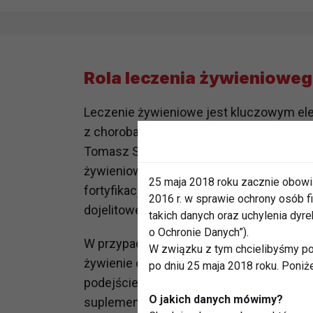
Rola leczenia żywieniowe
Leczenie żywieniowe jest kluczowym ele
z chorobami przewlekłymi, onkologiczny
Tomasz Szwarc z Organizacji Rozwoju L
żywieniowego trudno mówić o skutecznym
25 maja 2018 roku zacznie obowi
fortyfikację diety, suplementację diety z
2016 r. w sprawie ochrony osób
dojelitowe i pozajelitowe.
takich danych oraz uchylenia dy
o Ochronie Danych”).
W przypadku pacjentów, którzy nie mogą
W związku z tym chcielibyśmy po
żywienie dojelitowe lub pozajelitowe jak
po dniu 25 maja 2018 roku. Poniż
podejście jest refundowane w ramach opi
O jakich danych mówimy?
suplementacja ONS nadal nie jest objęta 