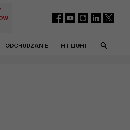
Y
CÓW
ODCHUDZANIE
FIT LIGHT