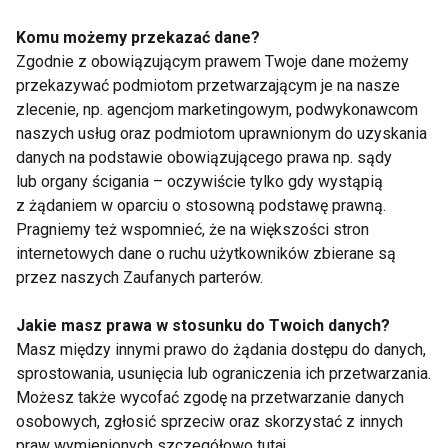
emocjonalnym oraz znalezienie drogi do spokoju.
Komu możemy przekazać dane?
Zgodnie z obowiązującym prawem Twoje dane możemy
Warto pamiętać, że kryzys może być momentem
przekazywać podmiotom przetwarzającym je na nasze
zwrotnym, z którego wynika nie tylko cierpienie, ale i
zlecenie, np. agencjom marketingowym, podwykonawcom
rozwój, jeśli podejdziemy do niego z odpowiednią
naszych usług oraz podmiotom uprawnionym do uzyskania
troską o siebie.
danych na podstawie obowiązującego prawa np. sądy
lub organy ścigania – oczywiście tylko gdy wystąpią
z żądaniem w oparciu o stosowną podstawę prawną.
Pragniemy też wspomnieć, że na większości stron
AKTUALNOŚCI
ZDROWIE
internetowych dane o ruchu użytkowników zbierane są
przez naszych Zaufanych parterów.
ZDROWIE PSYCHICZNE
Jakie masz prawa w stosunku do Twoich danych?
KRYZYS EMOCJONALNY
Masz między innymi prawo do żądania dostępu do danych,
sprostowania, usunięcia lub ograniczenia ich przetwarzania.
Możesz także wycofać zgodę na przetwarzanie danych
osobowych, zgłosić sprzeciw oraz skorzystać z innych
praw wymienionych szczegółowo tutaj.