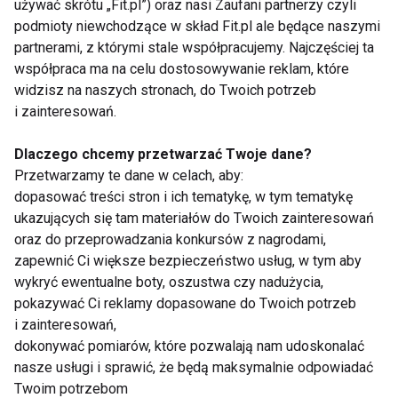
Kryzys emocjonalny może prowadzić do problemów
używać skrótu „Fit.pl”) oraz nasi Zaufani partnerzy czyli
ze snem, jednak odpoczynek jest niezbędny do
podmioty niewchodzące w skład Fit.pl ale będące naszymi
partnerami, z którymi stale współpracujemy. Najczęściej ta
regeneracji zarówno ciała, jak i umysłu. Warto
współpraca ma na celu dostosowywanie reklam, które
zadbać o higienę snu – regularne godziny zasypiania,
widzisz na naszych stronach, do Twoich potrzeb
odpowiednie warunki w sypialni oraz unikanie
i zainteresowań.
stymulantów, takich jak kofeina czy elektronika
przed snem, mogą pomóc w lepszym zasypianiu i
Dlaczego chcemy przetwarzać Twoje dane?
poprawie jakości snu.
Przetwarzamy te dane w celach, aby:
dopasować treści stron i ich tematykę, w tym tematykę
Podsumowując, radzenie sobie z kryzysem
ukazujących się tam materiałów do Twoich zainteresowań
oraz do przeprowadzania konkursów z nagrodami,
emocjonalnym wymaga wielopłaszczyznowego
zapewnić Ci większe bezpieczeństwo usług, w tym aby
podejścia. Kluczowe jest, by nie ignorować trudnych
wykryć ewentualne boty, oszustwa czy nadużycia,
emocji, lecz świadomie je przepracowywać. Dzięki
pokazywać Ci reklamy dopasowane do Twoich potrzeb
odpowiednim narzędziom – od technik
i zainteresowań,
relaksacyjnych, przez wsparcie bliskich, po
dokonywać pomiarów, które pozwalają nam udoskonalać
autorefleksję i aktywność fizyczną – możliwe jest
nasze usługi i sprawić, że będą maksymalnie odpowiadać
Twoim potrzebom
odzyskanie kontroli nad swoim życiem