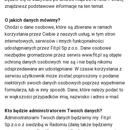
która pomaga w zarządzaniu stresem i analizie
znajdziesz podstawowe informacje na ten temat.
trudnych przeżyć.
O jakich danych mówimy?
6.
Aktywność fizyczna
Chodzi o dane osobowe, które są zbierane w ramach
korzystania przez Ciebie z naszych usług, w tym stron
Ciało i umysł są ze sobą ściśle powiązane.
internetowych, serwisów i innych funkcjonalności
Regularna aktywność fizyczna nie tylko wpływa na
udostępnianych przez Fit.pl Sp.z.o.o.. Dane osobowe
nasze zdrowie fizyczne, ale także na kondycję
niezbędne gromadzone przez serwis www.fit.pl są objęte
ochroną danych osobowych: nie są i nie będą nikomu
psychiczną. Wysiłek fizyczny pomaga w produkcji
odsprzedawana ani udostępniane. W czasie korzystania z
endorfin, hormonów szczęścia, które zmniejszają
serwisu użytkownik może zostać poproszony o podanie
poziom stresu i lęku. Proste formy ruchu, takie jak
niektórych swoich danych osobowych poprzez wypełnienie
spacer, jazda na rowerze czy ćwiczenia, mogą
formularza, lub w inny sposób. Dane, które należy podać to
przynieść ulgę i pomóc w odzyskaniu równowagi
w większości przypadków imię, nazwisko i adres e-mail.
emocjonalnej.
Kto będzie administratorem Twoich danych?
7.
Odpoczynek i sen
Administratorami Twoich danych będziemy my: Fit.pl
Sp.z.o.o z siedzibą w Radomiu (dalej także będziemy