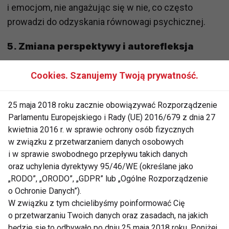
i emocjom, nie angażując się w nie, co często
prowadzi do odzyskania równowagi psychicznej.
5.
Zmiana perspektywy i autorefleksja
Często kryzys emocjonalny wynika z postrzegania
Cookies. Szanujemy Twoją prywatność.
sytuacji jako beznadziejnej. Praca nad zmianą
perspektywy może pomóc złagodzić negatywne
25 maja 2018 roku zacznie obowiązywać Rozporządzenie
emocje. Zadaj sobie pytania: „Czy sytuacja jest
Parlamentu Europejskiego i Rady (UE) 2016/679 z dnia 27
naprawdę tak zła, jak mi się wydaje?” lub „Co mogę
kwietnia 2016 r. w sprawie ochrony osób fizycznych
zrobić, by wyjść z tej sytuacji?”. Autorefleksja
w związku z przetwarzaniem danych osobowych
pozwala na analizę, a niekiedy zmniejszenie
i w sprawie swobodnego przepływu takich danych
oraz uchylenia dyrektywy 95/46/WE (określane jako
poczucia bezradności, które towarzyszy kryzysowi.
„RODO”, „ORODO”, „GDPR” lub „Ogólne Rozporządzenie
o Ochronie Danych”).
Często pomocne może być również spisanie swoich
W związku z tym chcielibyśmy poinformować Cię
myśli, aby lepiej zrozumieć, co czujesz i dlaczego.
o przetwarzaniu Twoich danych oraz zasadach, na jakich
Pisanie dziennika emocji to sprawdzona metoda,
będzie się to odbywało po dniu 25 maja 2018 roku. Poniżej