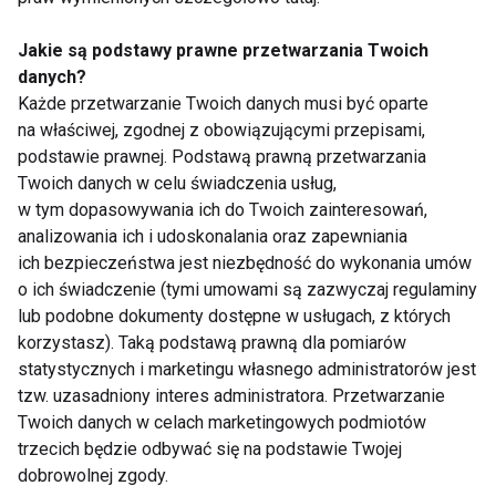
Aktualności
Jakie są podstawy prawne przetwarzania Twoich
danych?
Każde przetwarzanie Twoich danych musi być oparte
na właściwej, zgodnej z obowiązującymi przepisami,
podstawie prawnej. Podstawą prawną przetwarzania
Twoich danych w celu świadczenia usług,
w tym dopasowywania ich do Twoich zainteresowań,
Dlaczego po obiedzie
Jedzenie oczami. Jak
analizowania ich i udoskonalania oraz zapewniania
chce ci się spać?
kolor talerza wpływa
ich bezpieczeństwa jest niezbędność do wykonania umów
Dietetyk wyjaśnia 7
na apetyt?
o ich świadczenie (tymi umowami są zazwyczaj regulaminy
najczęstszych
lub podobne dokumenty dostępne w usługach, z których
przyczyn
korzystasz). Taką podstawą prawną dla pomiarów
statystycznych i marketingu własnego administratorów jest
tzw. uzasadniony interes administratora. Przetwarzanie
Twoich danych w celach marketingowych podmiotów
trzecich będzie odbywać się na podstawie Twojej
dobrowolnej zgody.
Zmęczenie po urlopie
Aromatyczna