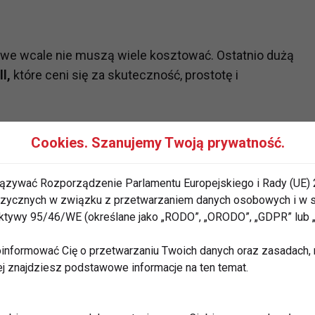
owe wcale nie muszą wiele kosztować. Ostatnio dużą
l,
które ceni się za skuteczność, prostotę i
yglądem sporą kulę z uchwytem. Ważą od kilku do
Cookies. Szanujemy Twoją prywatność.
 mogą ich używać zarówno kobiety, jak i mężczyźni.
uchwytu. Dzięki temu można przeprowadzić skuteczny
ązywać Rozporządzenie Parlamentu Europejskiego i Rady (UE) 
iający rzeźbę i siłę mięśni. Wymachy i szybkie skręty
 fizycznych w związku z przetwarzaniem danych osobowych i w
utecznego treningu, angażującego najważniejsze
rektywy 95/46/WE (określane jako „RODO”, „ORODO”, „GDPR” lub
e grupy mięśniowe, zwiększający ich siłę i
informować Cię o przetwarzaniu Twoich danych oraz zasadach, n
kobiet, które boją się zwiększenia objętości mięśni,
ej znajdziesz podstawowe informacje na ten temat.
ą na energicznych wymachach obciążeniami w jednej