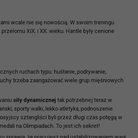
ch i marketingu własnego administratorów jest tzw. uzasadniony
elach marketingowych podmiotów trzecich będzie odbywać się 
rkami wcale nie się nowością. W swoim treningu
 przełomu XIX. i XX. wieku. Hantle były cenione
stycznych ruchach typu: huśtanie, podrywanie,
 ruchy trzeba zaangażować wiele grup mięśniowych
owaniu
siły dynamicznej
tak potrzebnej teraz w
ski, sporty walki, lekko atletyka, podnoszenie
osyjscy sztangliści byli przez długi czas potęgą w
dali na Olimpiadach. To jest ich sekret!
ku sprawia, że pracujesz nad ustabilizowaniem wagi