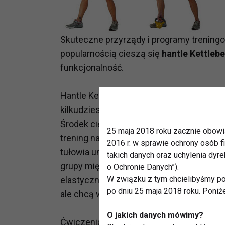
Skuteczne przyrządy i programy trening
popularnością cieszą się
hantle Kettlebel
funkcjonalność.
Hantle Kettlebell przypominają swoim w
kilkudziesięciu kilogramów, dzięki czemu
Środek ciężkości znajduje się poniżej 
25 maja 2018 roku zacznie obowi
trening na
szczupłą sylwetkę
oraz popraw
2016 r. w sprawie ochrony osób
tułowia umożliwiają przeprowadzenie sk
takich danych oraz uchylenia dy
grupy mięśni. Jest to trening na wszystki
o Ochronie Danych”).
W związku z tym chcielibyśmy po
elastyczność. To doskonale ćwiczenia dla 
po dniu 25 maja 2018 roku. Poniż
ale chcą wyszczuplić sylwetkę.
O jakich danych mówimy?
Ćwiczenia z hantlami Kettlebell polegaj