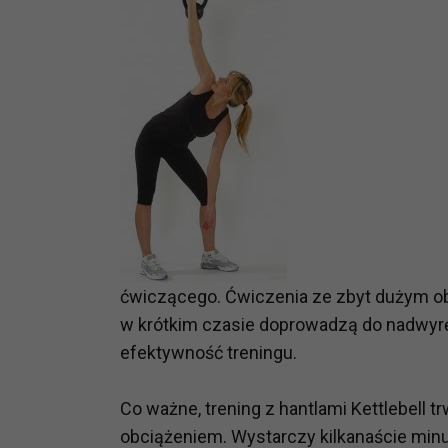
potrzebom
Komu możemy przekazać dane
Zgodnie z obowiązującym prawe
np. agencjom marketingowym, p
obowiązującego prawa np. sądy l
prawną. Pragniemy też wspomnieć
Zaufanych parterów.
Jakie masz prawa w stosunku 
Masz między innymi prawo do żąd
także wycofać zgodę na przetwar
ćwiczącego. Ćwiczenia ze zbyt dużym obc
szczegółowo tutaj.
w krótkim czasie doprowadzą do nadwyręże
Jakie są podstawy prawne prz
efektywność treningu.
Każde przetwarzanie Twoich dany
Podstawą prawną przetwarzania 
Co ważne, trening z hantlami Kettlebell t
analizowania ich i udoskonalani
obciążeniem. Wystarczy kilkanaście minu
(tymi umowami są zazwyczaj regu