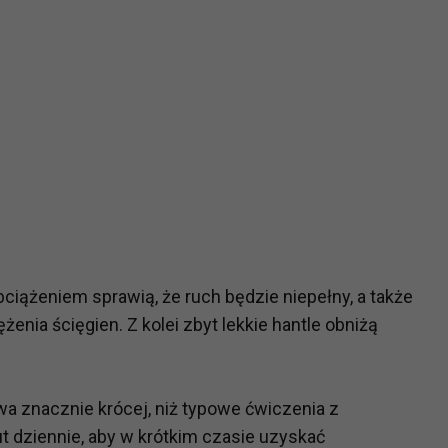
?
m Twoje dane możemy przekazywać podmiotom przetwarzającym
odwykonawcom naszych usług oraz podmiotom uprawnionym do u
ub organy ścigania – oczywiście tylko gdy wystąpią z żądanie
, że na większości stron internetowych dane o ruchu użytkown
do Twoich danych?
ania dostępu do danych, sprostowania, usunięcia lub ogranicze
zanie danych osobowych, zgłosić sprzeciw oraz skorzystać z 
iążeniem sprawią, że ruch będzie niepełny, a także
nia ścięgien. Z kolei zbyt lekkie hantle obniżą
etwarzania Twoich danych?
ch musi być oparte na właściwej, zgodnej z obowiązującymi prz
Twoich danych w celu świadczenia usług, w tym dopasowywania
rwa znacznie krócej, niż typowe ćwiczenia z
a oraz zapewniania ich bezpieczeństwa jest niezbędność do wyk
t dziennie, aby w krótkim czasie uzyskać
laminy lub podobne dokumenty dostępne w usługach, z których