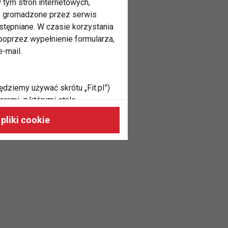
 tym stron internetowych,
ne gromadzone przez serwis
stępniane. W czasie korzystania
oprzez wypełnienie formularza,
-mail.
ędziemy używać skrótu „Fit.pl”)
rami, z którymi stale
 naszych stronach, do Twoich
pliki cookie
h zainteresowań oraz do
dużycia,
malnie odpowiadać Twoim