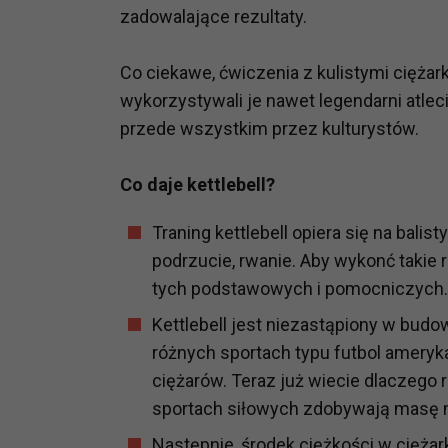
zadowalające rezultaty.
prawną dla pomiarów statystyczny
Przetwarzanie Twoich danych w c
zgody.
Co ciekawe, ćwiczenia z kulistymi cięża
wykorzystywali je nawet legendarni atleci
przede wszystkim przez kulturystów.
Co daje kettlebell?
Traning kettlebell opiera się na bali
podrzucie, rwanie. Aby wykonć takie
tych podstawowych i pomocniczych.
Kettlebell jest niezastąpiony w bud
różnych sportach typu futbol amerykań
ciężarów. Teraz już wiecie dlaczego r
sportach siłowych zdobywają masę me
Następnie, środek ciężkości w ciężar