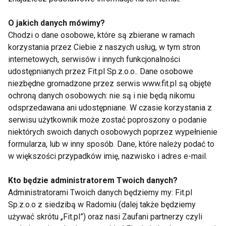
• 40 g sera feta
O jakich danych mówimy?
• pomidorki koktajlowe
Chodzi o dane osobowe, które są zbierane w ramach
• bazylia
korzystania przez Ciebie z naszych usług, w tym stron
internetowych, serwisów i innych funkcjonalności
Przygotowanie:
Ugotuj makaron. Połącz go z pesto,
udostępnianych przez Fit.pl Sp.z.o.o.. Dane osobowe
dodaj pokrojoną fetę i pomidorki. Posyp bazylią.
niezbędne gromadzone przez serwis www.fit.pl są objęte
Gotowe zanim zdążysz pomyśleć o zamówieniu
ochroną danych osobowych: nie są i nie będą nikomu
jedzenia.
odsprzedawana ani udostępniane. W czasie korzystania z
serwisu użytkownik może zostać poproszony o podanie
Czekoladowy krem z avocado i banana
niektórych swoich danych osobowych poprzez wypełnienie
po treningu (5 minut)
formularza, lub w inny sposób. Dane, które należy podać to
w większości przypadków imię, nazwisko i adres e-mail.
Dlaczego działa:
szybkie uzupełnienie energii +
zdrowe tłuszcze + naturalna słodycz. Idealny jako
Kto będzie administratorem Twoich danych?
Administratorami Twoich danych będziemy my: Fit.pl
posiłek potreningowy lub szybki deser funkcjonalny.
Sp.z.o.o z siedzibą w Radomiu (dalej także będziemy
używać skrótu „Fit.pl”) oraz nasi Zaufani partnerzy czyli
Składniki: