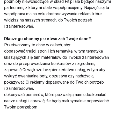
podmioty niewchodzące w skład Fit.pl ale będące naszymi
• 1 dojrzałe avocado
partnerami, z którymi stale współpracujemy. Najczęściej ta
• 1 banan
współpraca ma na celu dostosowywanie reklam, które
• 1 łyżeczka kakao
widzisz na naszych stronach, do Twoich potrzeb
• 1 łyżeczka miodu
i zainteresowań.
• odrobina mleka lub napoju roślinnego
Dlaczego chcemy przetwarzać Twoje dane?
Przygotowanie:
Zblenduj wszystkie składniki.
Przetwarzamy te dane w celach, aby:
dopasować treści stron i ich tematykę, w tym tematykę
Otrzymasz gładki, czekoladowy krem gotowy
ukazujących się tam materiałów do Twoich zainteresowań
dosłownie w 5 minut. Możesz podawać z orzechami
oraz do przeprowadzania konkursów z nagrodami,
lub malinami.
zapewnić Ci większe bezpieczeństwo usług, w tym aby
wykryć ewentualne boty, oszustwa czy nadużycia,
Zdrowo nie znaczy skomplikowanie — kluczem
pokazywać Ci reklamy dopasowane do Twoich potrzeb
jest mądra organizacja
i zainteresowań,
dokonywać pomiarów, które pozwalają nam udoskonalać
Największym mitem zdrowej kuchni jest to, że
nasze usługi i sprawić, że będą maksymalnie odpowiadać
wymaga czasu. W rzeczywistości najtrudniejsze nie
Twoim potrzebom
jest gotowanie, ale…
podjęcie decyzji
. Jeśli masz