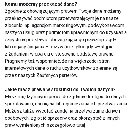
Komu możemy przekazać dane?
listę szybkich, sprawdzonych przepisów i trzymasz
Zgodnie z obowiązującym prawem Twoje dane możemy
w lodówce podstawowe składniki, zdrowe jedzenie
przekazywać podmiotom przetwarzającym je na nasze
zajmie Ci mniej czasu niż scrollowanie w telefonie.
zlecenie, np. agencjom marketingowym, podwykonawcom
naszych usług oraz podmiotom uprawnionym do uzyskania
Te propozycje zostały stworzone tak, aby:
danych na podstawie obowiązującego prawa np. sądy
• dostarczać energii
,
lub organy ścigania – oczywiście tylko gdy wystąpią
• wspierać regenerację
,
z żądaniem w oparciu o stosowną podstawę prawną.
• dbać o formę
,
Pragniemy też wspomnieć, że na większości stron
internetowych dane o ruchu użytkowników zbierane są
• i nie komplikować życia.
przez naszych Zaufanych parterów.
DIETA
ZDROWE PRZEPISY
Jakie masz prawa w stosunku do Twoich danych?
Masz między innymi prawo do żądania dostępu do danych,
sprostowania, usunięcia lub ograniczenia ich przetwarzania.
Możesz także wycofać zgodę na przetwarzanie danych
osobowych, zgłosić sprzeciw oraz skorzystać z innych
Dieta
praw wymienionych szczegółowo tutaj.