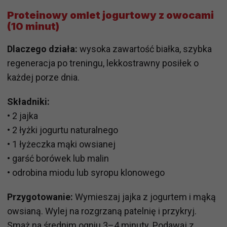
Proteinowy omlet jogurtowy z owocami
(10 minut)
Dlaczego działa:
wysoka zawartość białka, szybka
regeneracja po treningu, lekkostrawny posiłek o
każdej porze dnia.
Składniki:
• 2 jajka
• 2 łyżki jogurtu naturalnego
• 1 łyżeczka mąki owsianej
• garść borówek lub malin
• odrobina miodu lub syropu klonowego
Przygotowanie:
Wymieszaj jajka z jogurtem i mąką
owsianą. Wylej na rozgrzaną patelnię i przykryj.
Smaż na średnim ogniu 3–4 minuty. Podawaj z