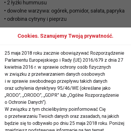
• 2 łyżki hummusu
• dowolne warzywa: ogórek, pomidor, sałata, papryka
• odrobina cytryny i pieprzu
Przygotowanie:
Posmaruj wrap hummusem, dodaj
Cookies. Szanujemy Twoją prywatność.
kurczaka i warzywa. Zwiń ciasno.
To najprostszy
posiłek, jaki można zabrać dosłownie wszędzie.
25 maja 2018 roku zacznie obowiązywać Rozporządzenie
Parlamentu Europejskiego i Rady (UE) 2016/679 z dnia 27
Makaron pełnoziarnisty z pesto i fetą (15
kwietnia 2016 r. w sprawie ochrony osób fizycznych
minut)
w związku z przetwarzaniem danych osobowych
i w sprawie swobodnego przepływu takich danych
Dlaczego działa:
szybka energia z węglowodanów +
oraz uchylenia dyrektywy 95/46/WE (określane jako
tłuszcze roślinne, idealne przed treningiem lub gdy
„RODO”, „ORODO”, „GDPR” lub „Ogólne Rozporządzenie
dzień jest wyjątkowo intensywny.
o Ochronie Danych”).
W związku z tym chcielibyśmy poinformować Cię
Składniki:
o przetwarzaniu Twoich danych oraz zasadach, na jakich
• 80–100 g makaronu pełnoziarnistego
będzie się to odbywało po dniu 25 maja 2018 roku. Poniżej
• 1 łyżka pesto
znajdziesz podstawowe informacje na ten temat.