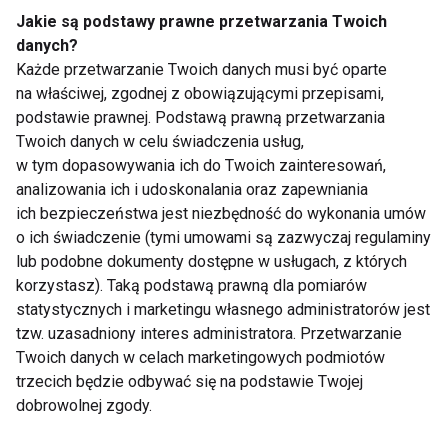
Jakie są podstawy prawne przetwarzania Twoich
danych?
Każde przetwarzanie Twoich danych musi być oparte
na właściwej, zgodnej z obowiązującymi przepisami,
podstawie prawnej. Podstawą prawną przetwarzania
Twoich danych w celu świadczenia usług,
Mrożone jogurtowe
Chłodnik proteinowy z
w tym dopasowywania ich do Twoich zainteresowań,
batoniki z owocami –
pieczonych buraków i
analizowania ich i udoskonalania oraz zapewniania
zdrowy deser bez
skyru – lekki obiad na
cukru, który
upalne dni
ich bezpieczeństwa jest niezbędność do wykonania umów
pokochasz tego lata
o ich świadczenie (tymi umowami są zazwyczaj regulaminy
lub podobne dokumenty dostępne w usługach, z których
korzystasz). Taką podstawą prawną dla pomiarów
statystycznych i marketingu własnego administratorów jest
tzw. uzasadniony interes administratora. Przetwarzanie
Twoich danych w celach marketingowych podmiotów
Czy jedzenie po 20:00
Dlaczego po sałatce
trzecich będzie odbywać się na podstawie Twojej
naprawdę tuczy?
nadal jesteś głodny?
dobrowolnej zgody.
Dietetyk wyjaśnia, co
Dietetyk wyjaśnia
mówi nauka
najczęstsze błędy