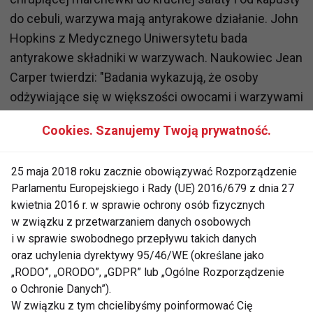
do cebuli, warzywa mają antyrakowe działanie. John
Hopkins z Medycznego Uniwersytetu bada
antyrakowe składniki w warzywach. Naukowiec Jean
Carper twierdzi: "Badania wykazują, że osoby
odżywiające się w większości owocami i warzywami
są w połowie tak podatne na raka jak pozostali. Są
Cookies. Szanujemy Twoją prywatność.
też bardziej odporne, mają mocniejsze serce, lepsze
ciśnienie i łatwiej się koncentrują". Jedz warzywa!
25 maja 2018 roku zacznie obowiązywać Rozporządzenie
Parlamentu Europejskiego i Rady (UE) 2016/679 z dnia 27
Fasola - korzystny wpływ na serce
. Rośliny
kwietnia 2016 r. w sprawie ochrony osób fizycznych
strączkowe nie tylko obniżają poziom cholesterolu,
w związku z przetwarzaniem danych osobowych
ale także pozytywnie oddziaływują na nastroje i
i w sprawie swobodnego przepływu takich danych
życie seksualne. Można robić z nich zupy
oraz uchylenia dyrektywy 95/46/WE (określane jako
„RODO”, „ORODO”, „GDPR” lub „Ogólne Rozporządzenie
makrobiotyczne, steki, sałatki, a nawet desery.
o Ochronie Danych”).
Ostatnio odkryto, że soja wyrównuje poziom
W związku z tym chcielibyśmy poinformować Cię
estrogenu i zapobiega rakowi piersi. W książce pt.