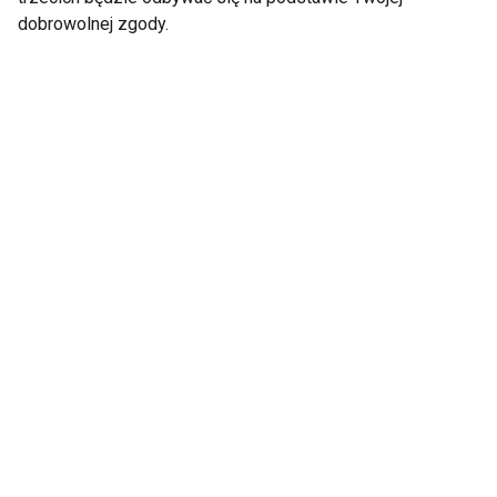
dobrowolnej zgody.
„Dobry" i „zły"
Top 5 Przepisów Fit z
cholesterol - co warto
Arbuza
wiedzieć na ich temat i
jak zadbać o
prawidłową dietę?
Pokaż więcej
Wegetarianie