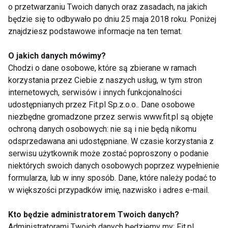
o przetwarzaniu Twoich danych oraz zasadach, na jakich
"Cud soi" można dowiedzieć się, że chroni nas ona
będzie się to odbywało po dniu 25 maja 2018 roku. Poniżej
przed prostatą, osteoporozą i choroba wieńcową.
znajdziesz podstawowe informacje na ten temat.
Fasola stanowi około 5-10% diety makrobiotycznej.
O jakich danych mówimy?
W przypadku roślin morskich takich jak nori bliskie
Chodzi o dane osobowe, które są zbierane w ramach
są one zwolennikom sushi. Inne takie jak kombu,
korzystania przez Ciebie z naszych usług, w tym stron
wakame, hiziki i arame są smaczne i zawierają
internetowych, serwisów i innych funkcjonalności
wapno, żelazo, cynk i witaminę B12. Wspomniane w
udostępnianych przez Fit.pl Sp.z.o.o.. Dane osobowe
niewielu badaniach warzywa morskie zmniejszają
niezbędne gromadzone przez serwis www.fit.pl są objęte
skutki napromieniowania, leczą raka, osteoporozę,
ochroną danych osobowych: nie są i nie będą nikomu
odsprzedawana ani udostępniane. W czasie korzystania z
artretyzm i zmniejszają poziom cholesterolu we
serwisu użytkownik może zostać poproszony o podanie
krwi. Włączenie ich do diety makrobiotycznej
niektórych swoich danych osobowych poprzez wypełnienie
zapewni nam nie tylko zdrowie. Pożywne oleje,
formularza, lub w inny sposób. Dane, które należy podać to
marynaty, nasiona, orzechy, owoce i białe rybie
w większości przypadków imię, nazwisko i adres e-mail.
mięso dopełnia dietę makrobiotyczną. Makrobiotyka
jest sposobem na życie i filozofią, a nie tylko dietą.
Kto będzie administratorem Twoich danych?
Administratorami Twoich danych będziemy my: Fit.pl
Słowo zaczerpnięte jest z greckiego "wspaniałe