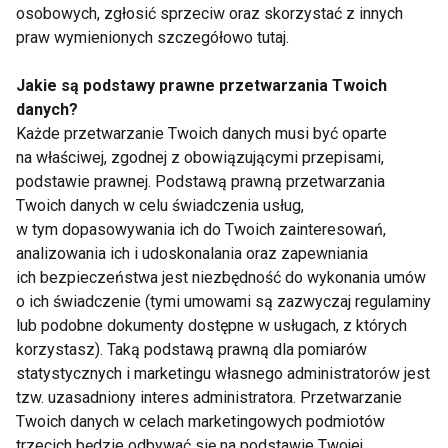
osobowych, zgłosić sprzeciw oraz skorzystać z innych
praw wymienionych szczegółowo tutaj.
Jakie są podstawy prawne przetwarzania Twoich
danych?
Diety
Każde przetwarzanie Twoich danych musi być oparte
na właściwej, zgodnej z obowiązującymi przepisami,
podstawie prawnej. Podstawą prawną przetwarzania
Twoich danych w celu świadczenia usług,
w tym dopasowywania ich do Twoich zainteresowań,
analizowania ich i udoskonalania oraz zapewniania
ich bezpieczeństwa jest niezbędność do wykonania umów
o ich świadczenie (tymi umowami są zazwyczaj regulaminy
Wpływ kolorów na
Poznaj 3 przepisy na
lub podobne dokumenty dostępne w usługach, z których
nastrój i apetyt –
fit letnie sałatki
korzystasz). Taką podstawą prawną dla pomiarów
psychologia jedzenia
statystycznych i marketingu własnego administratorów jest
tzw. uzasadniony interes administratora. Przetwarzanie
Twoich danych w celach marketingowych podmiotów
trzecich będzie odbywać się na podstawie Twojej