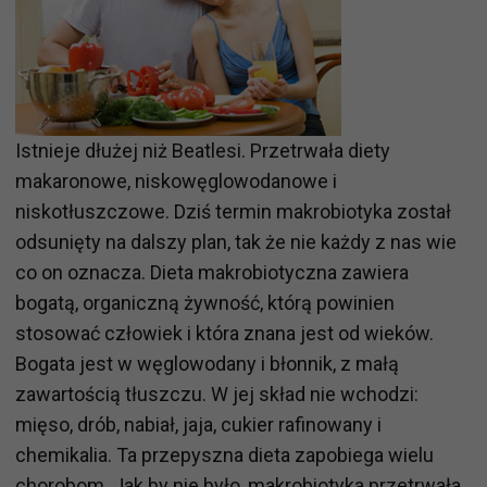
Istnieje dłużej niż Beatlesi. Przetrwała diety
makaronowe, niskowęglowodanowe i
niskotłuszczowe. Dziś termin makrobiotyka został
odsunięty na dalszy plan, tak że nie każdy z nas wie
co on oznacza. Dieta makrobiotyczna zawiera
bogatą, organiczną żywność, którą powinien
stosować człowiek i która znana jest od wieków.
Bogata jest w węglowodany i błonnik, z małą
zawartością tłuszczu. W jej skład nie wchodzi:
mięso, drób, nabiał, jaja, cukier rafinowany i
chemikalia. Ta przepyszna dieta zapobiega wielu
chorobom. Jak by nie było, makrobiotyka przetrwała