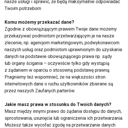
nasze usługi i sprawić, że będą maksymalnie odpowiadać
pełnowartościowe życie, o którym nigdy ci się nie
Twoim potrzebom
śniło". Natomiast William Castelli powiedział kiedyś:
Komu możemy przekazać dane?
"Badana i obserwacje są klarowne. Ludzie muszą
Zgodnie z obowiązującym prawem Twoje dane możemy
spojrzeć krytycznie na swoja dietę i zmienić ją".
przekazywać podmiotom przetwarzającym je na nasze
Zmiana ta może być dla ciebie wyzwaniem i wróży ci
zlecenie, np. agencjom marketingowym, podwykonawcom
długie, szczęśliwe i zdrowe życie. Do dzieła!
naszych usług oraz podmiotom uprawnionym do uzyskania
danych na podstawie obowiązującego prawa np. sądy
lub organy ścigania – oczywiście tylko gdy wystąpią
z żądaniem w oparciu o stosowną podstawę prawną.
Pragniemy też wspomnieć, że na większości stron
www.fit.pl
internetowych dane o ruchu użytkowników zbierane są
przez naszych Zaufanych parterów.
Jakie masz prawa w stosunku do Twoich danych?
Masz między innymi prawo do żądania dostępu do danych,
DIETY
WEGETARIANIE
sprostowania, usunięcia lub ograniczenia ich przetwarzania.
Możesz także wycofać zgodę na przetwarzanie danych
DIETA MAKROBIOTYCZNA
DIETA