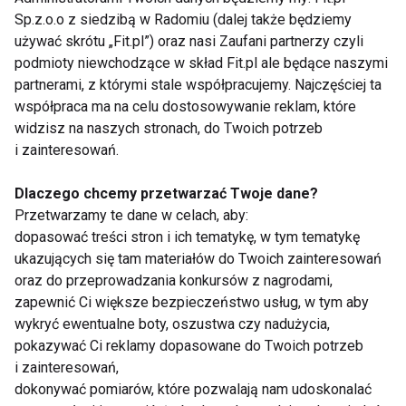
Sp.z.o.o z siedzibą w Radomiu (dalej także będziemy
życie". Większość makrobiotyków interpretuje je
używać skrótu „Fit.pl”) oraz nasi Zaufani partnerzy czyli
jako świadomy sposób na życie zgodne z naturą.
podmioty niewchodzące w skład Fit.pl ale będące naszymi
Termin ten używany przez Hipokratesa, ojca
partnerami, z którymi stale współpracujemy. Najczęściej ta
medycyny, znaczył "nauka o długotrwałym życiu".
współpraca ma na celu dostosowywanie reklam, które
widzisz na naszych stronach, do Twoich potrzeb
i zainteresowań.
Zmiany w makrobiotyce
. Podobnie jak wszystkie
inne i te zmiany przebiegały powoli. Ugotuj
Dlaczego chcemy przetwarzać Twoje dane?
pełnoziarniste danie i dodaj do swego posiłku. Podaj
Przetwarzamy te dane w celach, aby:
tortilla z fasolą zamiast wołowiny. Rozwiń nawyk
dopasować treści stron i ich tematykę, w tym tematykę
jedzenia warzyw na obiad i kolację. Spotykaj się z
ukazujących się tam materiałów do Twoich zainteresowań
przyjaciółmi, z którymi będziesz dzieliła się
oraz do przeprowadzania konkursów z nagrodami,
zapewnić Ci większe bezpieczeństwo usług, w tym aby
makrobiotycznymi przepisami. Stwórz zdrowy
wykryć ewentualne boty, oszustwa czy nadużycia,
jadłospis dla swojej rodziny. Masz jeszcze wiele do
pokazywać Ci reklamy dopasowane do Twoich potrzeb
osiągnięcia. Sherry A. Rogers tak pisze w swojej
i zainteresowań,
książce: "Co jest najlepsze w makrobiotyce?
dokonywać pomiarów, które pozwalają nam udoskonalać
Oczywiście masz szansę na zdrowe,