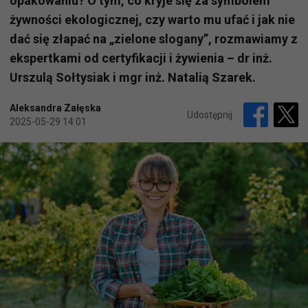
opakowaniu? O tym, co kryje się za symbolem
żywności ekologicznej, czy warto mu ufać i jak nie
dać się złapać na „zielone slogany”, rozmawiamy z
ekspertkami od certyfikacji i żywienia – dr inż.
Urszulą Sołtysiak i mgr inż. Natalią Szarek.
Aleksandra Załęska
Udostępnij
2025-05-29 14:01