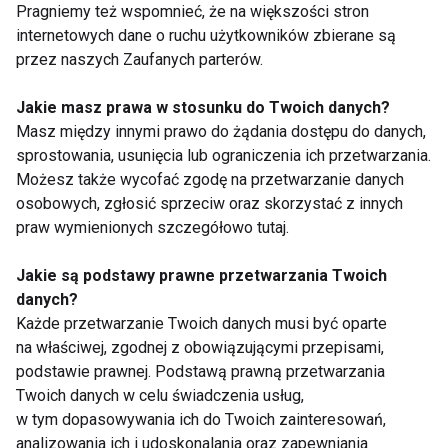
Czy Pani zdaniem da się w dzisiejszych
Pragniemy też wspomnieć, że na większości stron
czasach produkować żywność w sposób
internetowych dane o ruchu użytkowników zbierane są
prosty i naturalny, bez agrochemikaliów
przez naszych Zaufanych parterów.
i zbędnych dodatków w przetwórstwie?
Jakie masz prawa w stosunku do Twoich danych?
W mojej opinii jak najbardziej jest możliwe
Masz między innymi prawo do żądania dostępu do danych,
wytwarzanie produktów spożywczych bez
sprostowania, usunięcia lub ograniczenia ich przetwarzania.
dodatków chemicznych, „ulepszaczy” i co więcej, na
Możesz także wycofać zgodę na przetwarzanie danych
całym świecie możemy już spotkać żywność
osobowych, zgłosić sprzeciw oraz skorzystać z innych
produkowaną w naturalny sposób.
praw wymienionych szczegółowo tutaj.
Jednakże należy mieć świadomość, iż taka żywność
Jakie są podstawy prawne przetwarzania Twoich
może mieć krótszy termin przydatności do spożycia,
danych?
gdyż nie stosuje się do jej utrwalenia konserwantów
Każde przetwarzanie Twoich danych musi być oparte
i innych substancji stabilizujących. Może też
na właściwej, zgodnej z obowiązującymi przepisami,
posiadać odmienne cechy organoleptyczne, gdyż jej
podstawie prawnej. Podstawą prawną przetwarzania
produkcja wiąże się z rezygnacją ze sztucznych
Twoich danych w celu świadczenia usług,
w tym dopasowywania ich do Twoich zainteresowań,
aromatów, barwników czy wzmacniaczy smaku.
analizowania ich i udoskonalania oraz zapewniania