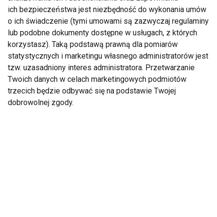
Jest to proces na pewno trudniejszy do realizacji, ale
ich bezpieczeństwa jest niezbędność do wykonania umów
nie jest niemożliwy.
o ich świadczenie (tymi umowami są zazwyczaj regulaminy
Tutaj warto podkreślić możliwość stosowania nie
lub podobne dokumenty dostępne w usługach, z których
tylko niektórych nowych technik produkcji żywności,
korzystasz). Taką podstawą prawną dla pomiarów
ale też powrót do tych starszych, tradycyjnych
statystycznych i marketingu własnego administratorów jest
tzw. uzasadniony interes administratora. Przetwarzanie
metod.
Twoich danych w celach marketingowych podmiotów
trzecich będzie odbywać się na podstawie Twojej
Czy Pani zdaniem metody produkcji
oparte na naturalnych procesach i
dobrowolnej zgody.
minimalnej ingerencji wpływają na
walory produktu końcowego, jak na
przykład zawartość bioaktywnych
substancji?
Zawartość biologicznie aktywnych substancji, takich
jak polifenole, antyoksydanty, witaminy czy inne
fitozwiązki w gotowym produkcie, w dużej mierze
jest uzależniona od procesu produkcji.