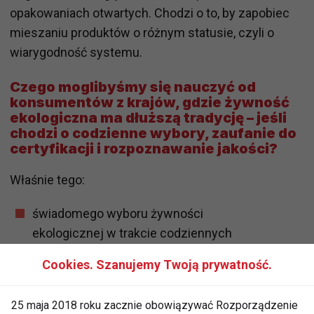
opakowaniach otwartych. Chodzi o to, by zapobiec
mieszaniu produktów o różnym statusie, czyli o
wiarygodność systemu.
Czego moglibyśmy się nauczyć od
konsumentów z krajów, gdzie żywność
ekologiczna ma dłuższą tradycję – jeśli
chodzi o codzienne wybory, zaufanie do
certyfikacji i rozpoznawanie jakości?
Właśnie tego:
świadomego wyboru żywności
ekologicznej w trakcie codziennych
zakupów,
Cookies. Szanujemy Twoją prywatność.
zaufania do certyfikacji, bo choć to tryb
uciążliwy dla producentów, dla
25 maja 2018 roku zacznie obowiązywać Rozporządzenie