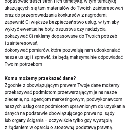
dopasować treści stron i ich tematykę, w tym tematykę
następnie weryfikowany w niezależnych systemach
ukazujących się tam materiałów do Twoich zainteresowań
certyfikacji. Cena, jeśli bywa wyższa, odzwierciedla
oraz do przeprowadzania konkursów z nagrodami,
zrównoważone metody uprawy i produkcji, dbałość o
zapewnić Ci większe bezpieczeństwo usług, w tym aby
środowisko naturalne i lepszy dobrostan zwierząt.
wykryć ewentualne boty, oszustwa czy nadużycia,
Kolejnym mitem jest utożsamianie żywności
pokazywać Ci reklamy dopasowane do Twoich potrzeb
i zainteresowań,
ekologicznej z terminami takimi jak „zdrowa
dokonywać pomiarów, które pozwalają nam udoskonalać
żywność” czy „slow food”, które mogą, ale nie muszą
nasze usługi i sprawić, że będą maksymalnie odpowiadać
być certyfikowane, dlatego warto uważnie czytać
Twoim potrzebom
informacje zawarte na etykiecie.
Kolejnym mitem jest rzekomo utrudniony dostęp do
Komu możemy przekazać dane?
żywności ekologicznej. Tymczasem obecnie
Zgodnie z obowiązującym prawem Twoje dane możemy
przekazywać podmiotom przetwarzającym je na nasze
możemy taką żywność, w opakowaniach z
zlecenie, np. agencjom marketingowym, podwykonawcom
Euroliściem, znaleźć prawie na każdym kroku,
naszych usług oraz podmiotom uprawnionym do uzyskania
począwszy od dużych sieci po małe, lokalne sklepy
danych na podstawie obowiązującego prawa np. sądy
czy targi, rynki.
lub organy ścigania – oczywiście tylko gdy wystąpią
z żądaniem w oparciu o stosowną podstawę prawną.