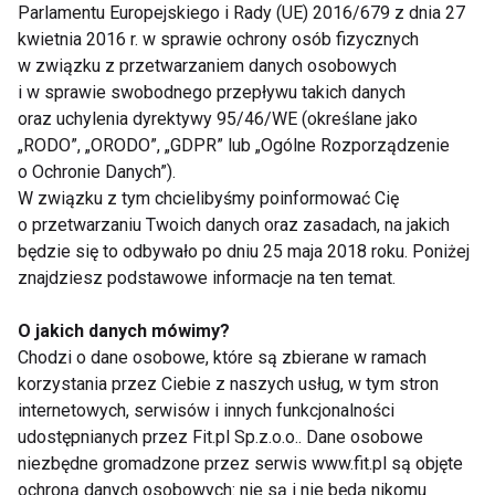
konsumentów jest gwarancją
Parlamentu Europejskiego i Rady (UE) 2016/679 z dnia 27
ekologicznego statusu produktów,
kwietnia 2016 r. w sprawie ochrony osób fizycznych
w związku z przetwarzaniem danych osobowych
bezbłędnego rozpoznawania
i w sprawie swobodnego przepływu takich danych
ekologicznej jakości produktów dzięki
oraz uchylenia dyrektywy 95/46/WE (określane jako
obecności Euroliścia na opakowaniu.
„RODO”, „ORODO”, „GDPR” lub „Ogólne Rozporządzenie
o Ochronie Danych”).
W związku z tym chcielibyśmy poinformować Cię
o przetwarzaniu Twoich danych oraz zasadach, na jakich
będzie się to odbywało po dniu 25 maja 2018 roku. Poniżej
znajdziesz podstawowe informacje na ten temat.
O jakich danych mówimy?
Chodzi o dane osobowe, które są zbierane w ramach
Mgr inż. Natalia Szarek
komentuje znaczenie
korzystania przez Ciebie z naszych usług, w tym stron
internetowych, serwisów i innych funkcjonalności
produkcji ekologicznej z perspektywy nawyków
udostępnianych przez Fit.pl Sp.z.o.o.. Dane osobowe
konsumenckich, najczęstszych mitów oraz potrzeby
niezbędne gromadzone przez serwis www.fit.pl są objęte
edukacji żywieniowej:
ochroną danych osobowych: nie są i nie będą nikomu