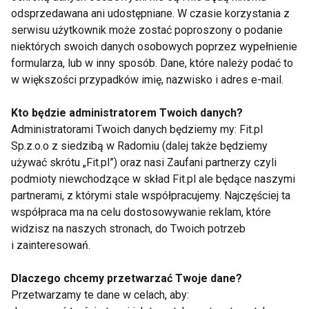
odsprzedawana ani udostępniane. W czasie korzystania z
Z jakimi mitami na temat żywności
serwisu użytkownik może zostać poproszony o podanie
ekologicznej najczęściej się Pani
niektórych swoich danych osobowych poprzez wypełnienie
spotyka?
formularza, lub w inny sposób. Dane, które należy podać to
w większości przypadków imię, nazwisko i adres e-mail.
Jednym z najczęściej powielanych mitów jest
przekonanie, iż żywność ekologiczna nie różni się w
Kto będzie administratorem Twoich danych?
sposób znaczący od konwencjonalnej, a jej wyższa
Administratorami Twoich danych będziemy my: Fit.pl
cena to wyłącznie zabieg marketingowy.
Sp.z.o.o z siedzibą w Radomiu (dalej także będziemy
Tymczasem warto rozwiać wątpliwości
używać skrótu „Fit.pl”) oraz nasi Zaufani partnerzy czyli
podmioty niewchodzące w skład Fit.pl ale będące naszymi
konsumentów i podkreślić fakt, iż produkty
partnerami, z którymi stale współpracujemy. Najczęściej ta
ekologiczne powstają według ściśle określonych
współpraca ma na celu dostosowywanie reklam, które
standardów, w oparciu o rygorystyczne normy – są
widzisz na naszych stronach, do Twoich potrzeb
wolne od GMO, syntetycznych pestycydów,
i zainteresowań.
sztucznych nawozów, hormonów wzrostu czy
dodatków chemicznych. Cały proces ich
Dlaczego chcemy przetwarzać Twoje dane?
Przetwarzamy te dane w celach, aby:
wytwarzania jest kontrolowany „od pola do stołu” i