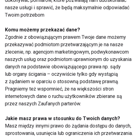
dokonywać pomiarów, które pozwalają nam udoskonalać
nasze usługi i sprawić, że będą maksymalnie odpowiadać
Twoim potrzebom
Komu możemy przekazać dane?
Zgodnie z obowiązującym prawem Twoje dane możemy
Niezbędne dla serca i
Ten problem może
przekazywać podmiotom przetwarzającym je na nasze
mięśni. Dlaczego
dotyczyć nawet co
zlecenie, np. agencjom marketingowym, podwykonawcom
warto suplementować
piątej kobiety na
naszych usług oraz podmiotom uprawnionym do uzyskania
kwasy omega-3?
świecie. Lekarka:
danych na podstawie obowiązującego prawa np. sądy
Pacjentki często boją
się mówić o bólu
lub organy ścigania – oczywiście tylko gdy wystąpią
podczas stosunku
z żądaniem w oparciu o stosowną podstawę prawną.
Pragniemy też wspomnieć, że na większości stron
internetowych dane o ruchu użytkowników zbierane są
przez naszych Zaufanych parterów.
Mounjaro vs Ozempic
Otyłość to choroba, a
– różnice, skuteczność
nie brak silnej woli. Co
Jakie masz prawa w stosunku do Twoich danych?
i co wybrać?
mówią eksperci?
Masz między innymi prawo do żądania dostępu do danych,
sprostowania, usunięcia lub ograniczenia ich przetwarzania.