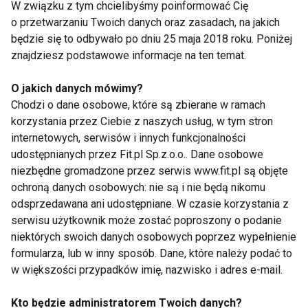
W związku z tym chcielibyśmy poinformować Cię
składników odżywczych, porcję zalecaną do
o przetwarzaniu Twoich danych oraz zasadach, na jakich
spożycia w ciągu dnia, ostrzeżenie, dotyczące
będzie się to odbywało po dniu 25 maja 2018 roku. Poniżej
nieprzekraczania zalecanej porcji, stwierdzenie, że
znajdziesz podstawowe informacje na ten temat.
suplementy diety nie mogą być używane jako
zamiennik zróżnicowanej diety oraz powinny być
O jakich danych mówimy?
przechowywane w sposób niedostępny dla małych
Chodzi o dane osobowe, które są zbierane w ramach
korzystania przez Ciebie z naszych usług, w tym stron
dzieci. Ponadto, na opakowaniu powinna widnieć
internetowych, serwisów i innych funkcjonalności
informacja o zawartości witamin oraz składników
udostępnianych przez Fit.pl Sp.z.o.o.. Dane osobowe
mineralnych, a także innych substancji, które
niezbędne gromadzone przez serwis www.fit.pl są objęte
wykazują efekt odżywczy lub fizjologiczny – ma ona
ochroną danych osobowych: nie są i nie będą nikomu
postać liczbową. Dane o zawartości witamin, a także
odsprzedawana ani udostępniane. W czasie korzystania z
składników mineralnych podaje się także w
serwisu użytkownik może zostać poproszony o podanie
niektórych swoich danych osobowych poprzez wypełnienie
procentach w stosunku do referencyjnych wartości
formularza, lub w inny sposób. Dane, które należy podać to
spożycia określonych w konkretnym dokumencie
w większości przypadków imię, nazwisko i adres e-mail.
prawnym.
Kto będzie administratorem Twoich danych?