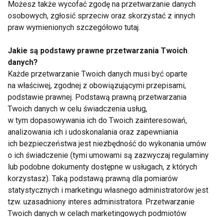
Możesz także wycofać zgodę na przetwarzanie danych
Pokaż więcej
osobowych, zgłosić sprzeciw oraz skorzystać z innych
praw wymienionych szczegółowo tutaj.
Jakie są podstawy prawne przetwarzania Twoich
Suple
danych?
Każde przetwarzanie Twoich danych musi być oparte
na właściwej, zgodnej z obowiązującymi przepisami,
podstawie prawnej. Podstawą prawną przetwarzania
Twoich danych w celu świadczenia usług,
w tym dopasowywania ich do Twoich zainteresowań,
analizowania ich i udoskonalania oraz zapewniania
ich bezpieczeństwa jest niezbędność do wykonania umów
6 Witamin i
Suplementacja dla
o ich świadczenie (tymi umowami są zazwyczaj regulaminy
Suplementów, Których
osób aktywnych
lub podobne dokumenty dostępne w usługach, z których
Nie Należy Łączyć
fizycznie
korzystasz). Taką podstawą prawną dla pomiarów
statystycznych i marketingu własnego administratorów jest
tzw. uzasadniony interes administratora. Przetwarzanie
Twoich danych w celach marketingowych podmiotów