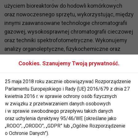
użyciem bioreaktorów do hodowli komórkowych
oraz nowoczesnego sprzętu, wykorzystując, między
innymi zaawansowane technologie chromatografii
gazowej, wysokosprawnej chromatografii cieczowej
oraz techniki spektrofotometryczne. Wykonujemy
analizy organoleptyczne, fizykochemiczne oraz
mikrobiologiczne. Poprzez ciągły monitoring higieny
Cookies. Szanujemy Twoją prywatność.
instalacji pomieszczeń produkcyjnych oraz
pracowników, gwarantujemy bezpieczne warunki dla
25 maja 2018 roku zacznie obowiązywać Rozporządzenie
wytwarzania naszych produktów – mówi Karolina
Parlamentu Europejskiego i Rady (UE) 2016/679 z dnia 27
Łapsa, kierowniczka działu laboratorium i kontroli
kwietnia 2016 r. w sprawie ochrony osób fizycznych
jakości w onesano, producencie naturalnych
w związku z przetwarzaniem danych osobowych
suplementów diety.
i w sprawie swobodnego przepływu takich danych
oraz uchylenia dyrektywy 95/46/WE (określane jako
Etykieta suplementu powinna uwzględniać
„RODO”, „ORODO”, „GDPR” lub „Ogólne Rozporządzenie
określenie „suplement diety”, nazwę kategorii
o Ochronie Danych”).