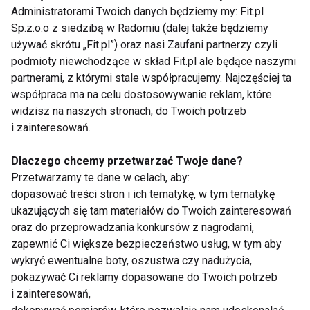
Wiedza o tym, jakie substancje dostarczamy
Administratorami Twoich danych będziemy my: Fit.pl
naszemu organizmowi i w jakich ilościach jest
Sp.z.o.o z siedzibą w Radomiu (dalej także będziemy
niezwykle istotna. Przed skorzystaniem z
używać skrótu „Fit.pl”) oraz nasi Zaufani partnerzy czyli
konkretnego specyfiku, warto zatem zapoznać się z
podmioty niewchodzące w skład Fit.pl ale będące naszymi
partnerami, z którymi stale współpracujemy. Najczęściej ta
jego etykietą, przeczytać skład oraz dowiedzieć się
współpraca ma na celu dostosowywanie reklam, które
z wiarygodnych źródeł, czy dana suplementacja jest
widzisz na naszych stronach, do Twoich potrzeb
wskazana.
i zainteresowań.
ZDROWIE
SUPLE
SUPLEMENTY
ZAKUPY
Dlaczego chcemy przetwarzać Twoje dane?
Przetwarzamy te dane w celach, aby:
DIETY
ZDROWY
DIETA
dopasować treści stron i ich tematykę, w tym tematykę
ukazujących się tam materiałów do Twoich zainteresowań
oraz do przeprowadzania konkursów z nagrodami,
zapewnić Ci większe bezpieczeństwo usług, w tym aby
wykryć ewentualne boty, oszustwa czy nadużycia,
Zdrowie
pokazywać Ci reklamy dopasowane do Twoich potrzeb
i zainteresowań,