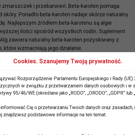
ie zmarszczek i przebarwień. Beta-karoten pomaga
skóry. Ponadto beta-karoten nadaje skórze naturalny
rodę. Najlepszym źródłem beta-karotenu są algie
ajwyższej ilości spośród wszystkich roślin. Suplement
 Alg zawiera naturalny beta-karoten pozyskiwany z
e, które wzmacniają jego działanie.
Cookies. Szanujemy Twoją prywatność.
//www.superpharm.pl/terranova-beta-karoten-z-alg-
ązywać Rozporządzenie Parlamentu Europejskiego i Rady (UE) 
 fizycznych w związku z przetwarzaniem danych osobowych i w
Formula - dla zdrowego
rektywy 95/46/WE (określane jako „RODO”, „ORODO”, „GDPR” lub
ości.
informować Cię o przetwarzaniu Twoich danych oraz zasadach, n
ej znajdziesz podstawowe informacje na ten temat.
e także centrum naszego układu odpornościowego. W
odpornościowych oraz biliony bakterii, które tworzą
 ma kluczowe znaczenie dla naszego zdrowia i