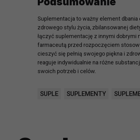
Podsumowanie
prawną dla pomiarów statystyczny
Przetwarzanie Twoich danych w c
Suplementacja to ważny element dbania o
zgody.
zdrowego stylu życia, zbilansowanej diety
łączyć suplementację z innymi dobrymi n
farmaceutą przed rozpoczęciem stosowan
cieszyć się pełnią swojego piękna i zdrow
reaguje indywidualnie na różne substanc
swoich potrzeb i celów.
SUPLE
SUPLEMENTY
SUPLEM