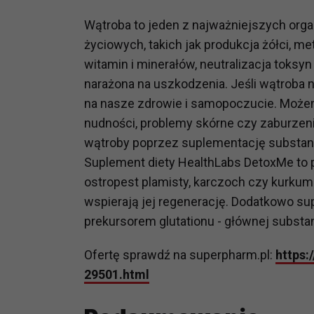
potrzebom
Wątroba to jeden z najważniejszych orga
Komu możemy przekazać dane
życiowych, takich jak produkcja żółci, m
Zgodnie z obowiązującym prawe
witamin i minerałów, neutralizacja toksy
np. agencjom marketingowym, p
narażona na uszkodzenia. Jeśli wątroba 
obowiązującego prawa np. sądy l
na nasze zdrowie i samopoczucie. Może
prawną. Pragniemy też wspomnieć
nudności, problemy skórne czy zaburzen
Zaufanych parterów.
wątroby poprzez suplementację substanc
Jakie masz prawa w stosunku 
Suplement diety HealthLabs DetoxMe to pro
Masz między innymi prawo do żąd
ostropest plamisty, karczoch czy kurkum
także wycofać zgodę na przetwar
wspierają jej regenerację. Dodatkowo su
szczegółowo tutaj.
prekursorem glutationu - głównej substa
Jakie są podstawy prawne prz
Ofertę sprawdź na superpharm.pl:
https:
Każde przetwarzanie Twoich dany
29501.html
Podstawą prawną przetwarzania 
analizowania ich i udoskonalani
(tymi umowami są zazwyczaj regu