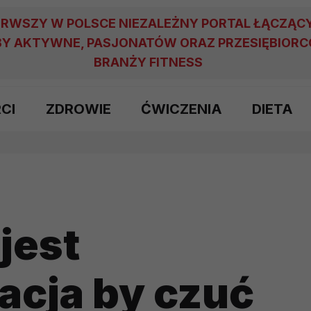
ERWSZY W POLSCE NIEZALEŻNY PORTAL ŁĄCZĄC
Y AKTYWNE, PASJONATÓW ORAZ PRZESIĘBIOR
BRANŻY FITNESS
RCI
ZDROWIE
ĆWICZENIA
DIETA
jest
acja by czuć