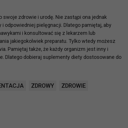
ch i marketingu własnego administratorów jest tzw. uzasadniony
elach marketingowych podmiotów trzecich będzie odbywać się 
 swoje zdrowie i urodę. Nie zastąpi ona jednak
 i odpowiedniej pielęgnacji. Dlatego pamiętaj, aby
awykami i konsultować się z lekarzem lub
ia jakiegokolwiek preparatu. Tylko wtedy możesz
ia. Pamiętaj także, że każdy organizm jest inny i
je. Dlatego dobieraj suplementy diety dostosowane do
ENTACJA
ZDROWY
ZDROWIE