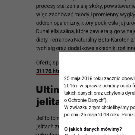
procesy starzenia się skóry, powstawan
więc zachować młody i promienny wygląd 
odcień opalenizny, który podkreśla jej u
Dunaliella salina, które zawierają go w n
diety Terranova Naturalny Beta-Karoten z
tych alg oraz dodatkowe składniki roślinn
Ofertę sprawdź na superpharm.pl:
https:
31176.html
25 maja 2018 roku zacznie obowi
2016 r. w sprawie ochrony osób
Ultimate 16 Strain 
takich danych oraz uchylenia dy
jelita i silnej odporn
o Ochronie Danych”).
W związku z tym chcielibyśmy po
po dniu 25 maja 2018 roku. Poniż
Jelito to nie tylko narząd trawienny, al
jelitach znajduje się ponad 70% komórek 
O jakich danych mówimy?
mikroflorę jelitową. Mikroflora jelitowa