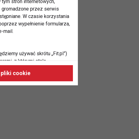
 tym stron internetowych,
ne gromadzone przez serwis
stępniane. W czasie korzystania
oprzez wypełnienie formularza,
-mail.
ędziemy używać skrótu „Fit.pl”)
rami, z którymi stale
 naszych stronach, do Twoich
pliki cookie
h zainteresowań oraz do
dużycia,
malnie odpowiadać Twoim