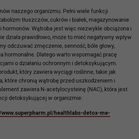
nów naszego organizmu. Pełni wiele funkcji
?
etabolizm tłuszczów, cukrów i białek, magazynowanie
m Twoje dane możemy przekazywać podmiotom przetwarzającym
n i hormonów. Wątroba jest więc niezwykle obciążona i
odwykonawcom naszych usług oraz podmiotom uprawnionym do u
nie działa prawidłowo, może to mieć negatywny wpływ
ub organy ścigania – oczywiście tylko gdy wystąpią z żądanie
my odczuwać zmęczenie, senność, bóle głowy,
, że na większości stron internetowych dane o ruchu użytkown
ia hormonalne. Dlatego warto wspomagać pracę
jami o działaniu ochronnym i detoksykującym.
do Twoich danych?
dukt, który zawiera wyciągi roślinne, takie jak
ania dostępu do danych, sprostowania, usunięcia lub ogranicze
a, które chronią wątrobę przed uszkodzeniem i
zanie danych osobowych, zgłosić sprzeciw oraz skorzystać z 
plement zawiera N-acetylocysteinę (NAC), która jest
ncji detoksykującej w organizmie.
etwarzania Twoich danych?
//www.superpharm.pl/healthlabs-detox-me-
ch musi być oparte na właściwej, zgodnej z obowiązującymi prz
Twoich danych w celu świadczenia usług, w tym dopasowywania
a oraz zapewniania ich bezpieczeństwa jest niezbędność do wyk
laminy lub podobne dokumenty dostępne w usługach, z których