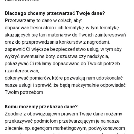
Dlaczego chcemy przetwarzać Twoje dane?
Przetwarzamy te dane w celach, aby:
dopasować treści stron i ich tematykę, w tym tematykę
Mrożone jogurtowe
Chłodnik proteinowy z
ukazujących się tam materiałów do Twoich zainteresowań
batoniki z owocami –
pieczonych buraków i
oraz do przeprowadzania konkursów z nagrodami,
zdrowy deser bez
skyru – lekki obiad na
zapewnić Ci większe bezpieczeństwo usług, w tym aby
cukru, który
upalne dni
wykryć ewentualne boty, oszustwa czy nadużycia,
pokochasz tego lata
pokazywać Ci reklamy dopasowane do Twoich potrzeb
i zainteresowań,
dokonywać pomiarów, które pozwalają nam udoskonalać
nasze usługi i sprawić, że będą maksymalnie odpowiadać
Twoim potrzebom
Czy jedzenie po 20:00
Dlaczego po sałatce
naprawdę tuczy?
nadal jesteś głodny?
Komu możemy przekazać dane?
Dietetyk wyjaśnia, co
Dietetyk wyjaśnia
Zgodnie z obowiązującym prawem Twoje dane możemy
mówi nauka
najczęstsze błędy
przekazywać podmiotom przetwarzającym je na nasze
podczas odchudzania
zlecenie, np. agencjom marketingowym, podwykonawcom
Pokaż więcej