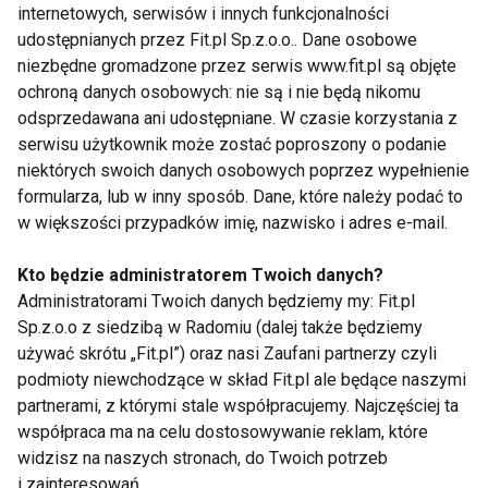
pracy i na drodze. Regularne picie kawy zmniejsza
internetowych, serwisów i innych funkcjonalności
ogólną śmiertelność o 10%.
udostępnianych przez Fit.pl Sp.z.o.o.. Dane osobowe
niezbędne gromadzone przez serwis www.fit.pl są objęte
Z uwagi na te liczne prozdrowotne właściwości,
ochroną danych osobowych: nie są i nie będą nikomu
odsprzedawana ani udostępniane. W czasie korzystania z
warto rozważyć włączenie umiarkowanych ilości
serwisu użytkownik może zostać poproszony o podanie
kawy do codziennej diety. Zalecana ilość to od 3 do 5
niektórych swoich danych osobowych poprzez wypełnienie
filiżanek dziennie, co jest bezpieczne i przynosi
formularza, lub w inny sposób. Dane, które należy podać to
liczne korzyści zdrowotne.
w większości przypadków imię, nazwisko i adres e-mail.
DIETA
KAWA
Kto będzie administratorem Twoich danych?
Administratorami Twoich danych będziemy my: Fit.pl
Sp.z.o.o z siedzibą w Radomiu (dalej także będziemy
używać skrótu „Fit.pl”) oraz nasi Zaufani partnerzy czyli
podmioty niewchodzące w skład Fit.pl ale będące naszymi
Dieta
partnerami, z którymi stale współpracujemy. Najczęściej ta
współpraca ma na celu dostosowywanie reklam, które
widzisz na naszych stronach, do Twoich potrzeb
i zainteresowań.