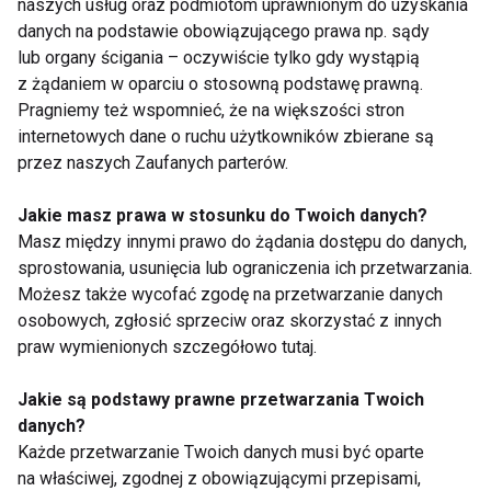
naszych usług oraz podmiotom uprawnionym do uzyskania
danych na podstawie obowiązującego prawa np. sądy
lub organy ścigania – oczywiście tylko gdy wystąpią
z żądaniem w oparciu o stosowną podstawę prawną.
Kawa
Pragniemy też wspomnieć, że na większości stron
internetowych dane o ruchu użytkowników zbierane są
przez naszych Zaufanych parterów.
Jakie masz prawa w stosunku do Twoich danych?
Masz między innymi prawo do żądania dostępu do danych,
sprostowania, usunięcia lub ograniczenia ich przetwarzania.
Możesz także wycofać zgodę na przetwarzanie danych
Kawa i herbata -
Jak kawa wpływa na
osobowych, zgłosić sprzeciw oraz skorzystać z innych
dlaczego warto sięgać
ciśnienie krwi?
praw wymienionych szczegółowo tutaj.
po te napoje?
Jakie są podstawy prawne przetwarzania Twoich
danych?
Każde przetwarzanie Twoich danych musi być oparte
na właściwej, zgodnej z obowiązującymi przepisami,