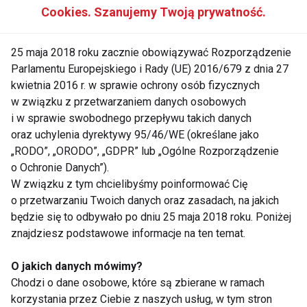
Cookies. Szanujemy Twoją prywatność.
25%. Zawarte w kawie polifenole mają działanie
przeciwzapalne i poprawiają wrażliwość komórek na
25 maja 2018 roku zacznie obowiązywać Rozporządzenie
insulinę. Warto jednak unikać dodawania cukru,
Parlamentu Europejskiego i Rady (UE) 2016/679 z dnia 27
ponieważ może to zmniejszyć korzystne
kwietnia 2016 r. w sprawie ochrony osób fizycznych
właściwości kawy.
w związku z przetwarzaniem danych osobowych
i w sprawie swobodnego przepływu takich danych
Badania nad wpływem kawy na układ krążenia
oraz uchylenia dyrektywy 95/46/WE (określane jako
pokazują, że picie kawy nie podnosi ciśnienia, a
„RODO”, „ORODO”, „GDPR” lub „Ogólne Rozporządzenie
wręcz może zapobiegać nadciśnieniu. Codzienne
o Ochronie Danych”).
spożycie kawy obniża ryzyko chorób sercowo-
W związku z tym chcielibyśmy poinformować Cię
o przetwarzaniu Twoich danych oraz zasadach, na jakich
naczyniowych o 15%, a ryzyko zgonu z ich powodu o
będzie się to odbywało po dniu 25 maja 2018 roku. Poniżej
14%. Dodatkowo, kawa może zapobiegać migotaniu
znajdziesz podstawowe informacje na ten temat.
przedsionków, co wspiera profilaktykę udarów.
O jakich danych mówimy?
Kawa ma także korzystny wpływ na nastrój i ogólną
Chodzi o dane osobowe, które są zbierane w ramach
śmiertelność z powodu chorób oraz wypadków w
korzystania przez Ciebie z naszych usług, w tym stron