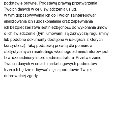
podstawie prawnej. Podstawą prawną przetwarzania
Twoich danych w celu świadczenia usług,
w tym dopasowywania ich do Twoich zainteresowań,
10 korzyści z picia
5 faktów o kawie i
kawy, o których
zdrowiu, które musisz
analizowania ich i udoskonalania oraz zapewniania
mogliście nie słyszeć
znać
ich bezpieczeństwa jest niezbędność do wykonania umów
o ich świadczenie (tymi umowami są zazwyczaj regulaminy
lub podobne dokumenty dostępne w usługach, z których
korzystasz). Taką podstawą prawną dla pomiarów
statystycznych i marketingu własnego administratorów jest
tzw. uzasadniony interes administratora. Przetwarzanie
Twoich danych w celach marketingowych podmiotów
trzecich będzie odbywać się na podstawie Twojej
Czy kawa z ekspresu
Kawa – najlepszy
dobrowolnej zgody.
może pomóc w
składnik peelingu
odchudzaniu?