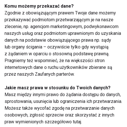
West Palm Beach na Florydzie, czy Elysy Markowitz -
Komu możemy przekazać dane?
Zgodnie z obowiązującym prawem Twoje dane możemy
autorka książki „Warming Up to Living Foods”.
przekazywać podmiotom przetwarzającym je na nasze
zlecenie, np. agencjom marketingowym, podwykonawcom
Ewa Wijatkowska
naszych usług oraz podmiotom uprawnionym do uzyskania
danych na podstawie obowiązującego prawa np. sądy
www.fit.pl
lub organy ścigania – oczywiście tylko gdy wystąpią
z żądaniem w oparciu o stosowną podstawę prawną.
KOBIETY
KOBIETA
SUPERPANI
Pragniemy też wspomnieć, że na większości stron
internetowych dane o ruchu użytkowników zbierane są
WARZYWA
WEGETARIANIZM
DIETY
przez naszych Zaufanych parterów.
WITARIANIZM
JEDZENIE
DIETA
Jakie masz prawa w stosunku do Twoich danych?
Masz między innymi prawo do żądania dostępu do danych,
sprostowania, usunięcia lub ograniczenia ich przetwarzania.
Możesz także wycofać zgodę na przetwarzanie danych
osobowych, zgłosić sprzeciw oraz skorzystać z innych
Kobiety
praw wymienionych szczegółowo tutaj.