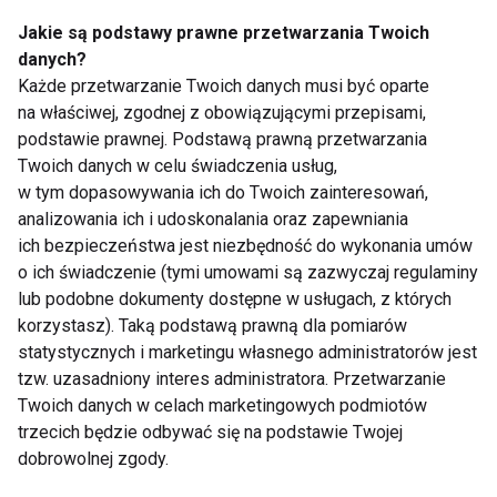
Jakie są podstawy prawne przetwarzania Twoich
danych?
Każde przetwarzanie Twoich danych musi być oparte
na właściwej, zgodnej z obowiązującymi przepisami,
podstawie prawnej. Podstawą prawną przetwarzania
Twoich danych w celu świadczenia usług,
Wybierz perfumy na
Badania
w tym dopasowywania ich do Twoich zainteresowań,
Dzień Kobiet
profilaktyczne
analizowania ich i udoskonalania oraz zapewniania
zamiast kwiatka?
ich bezpieczeństwa jest niezbędność do wykonania umów
Najlepszy prezent na
o ich świadczenie (tymi umowami są zazwyczaj regulaminy
Dzień Kobiet!
lub podobne dokumenty dostępne w usługach, z których
korzystasz). Taką podstawą prawną dla pomiarów
statystycznych i marketingu własnego administratorów jest
tzw. uzasadniony interes administratora. Przetwarzanie
Twoich danych w celach marketingowych podmiotów
trzecich będzie odbywać się na podstawie Twojej
darmowe szczepionki
ASICS NAGINO - nowa
dla dzieci, seniorów
kolekcja biegowa dla
dobrowolnej zgody.
65+ oraz kobiet w
kobiet