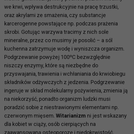
we krwi, wpływa destrukcyjnie na pracę trzustki,
oraz akrylami ze smażenia, czy substancje
karcerogenne powstające np. podczas prażenia
skrobi. Gotując warzywa tracimy z nich sole
mineralne, przez co musimy je posolić – a sól
kuchenna zatrzymuje wodę i wyniszcza organizm.
Podgrzewanie powyżej 100ºC bezwzględnie
niszczy enzymy, które są niezbędne do
przyswajania, trawienia i wchłaniania do krwiobiegu
składników odżywczych z jedzenia. Podgrzewanie
ingeruje w skład molekularny pożywienia, zmienia ją
na niekorzyść, ponadto organizm ludzki musi
poradzić sobie z niestrawionymi elementami np.
czerwonym mięsem.
Witarianizm
ni jest wskazany
dla kobiet w ciąży, osób cierpiących na
zaawansowaną osteoporozę i niedokrwistość.