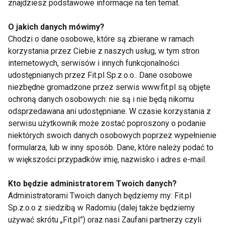
znajdziesz podstawowe informacje na ten temat.
udarów, chorób układu krążenia, nadciśnienia,
miażdżycy, zespołu chronicznego zmęczenia, alergii
O jakich danych mówimy?
- detoksykacja organizmu
Chodzi o dane osobowe, które są zbierane w ramach
korzystania przez Ciebie z naszych usług, w tym stron
- usprawnienie funkcjonowania przewodu
internetowych, serwisów i innych funkcjonalności
pokarmowego
udostępnianych przez Fit.pl Sp.z.o.o.. Dane osobowe
- wspomaganie odporności przez wzmocnienie siły
niezbędne gromadzone przez serwis www.fit.pl są objęte
antyoksydacyjnej
ochroną danych osobowych: nie są i nie będą nikomu
- podniesienie poziomu energii i witalności
odsprzedawana ani udostępniane. W czasie korzystania z
- jędrna, sprężysta skóra, spowolnienie efektów
serwisu użytkownik może zostać poproszony o podanie
niektórych swoich danych osobowych poprzez wypełnienie
starzenia
formularza, lub w inny sposób. Dane, które należy podać to
w większości przypadków imię, nazwisko i adres e-mail.
Przygotuj się na:
Kto będzie administratorem Twoich danych?
- zmiany nawyków żywieniowych – wprowadzaj je
Administratorami Twoich danych będziemy my: Fit.pl
stopniowo, tak by organizm przyzwyczaił się do
Sp.z.o.o z siedzibą w Radomiu (dalej także będziemy
używać skrótu „Fit.pl”) oraz nasi Zaufani partnerzy czyli
surowej żywności (szczególnie jeśli dotąd nie