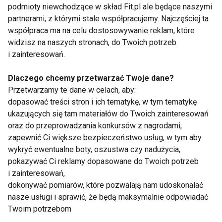
podmioty niewchodzące w skład Fit.pl ale będące naszymi
gościła ona w twoim codziennym menu)
partnerami, z którymi stale współpracujemy. Najczęściej ta
- pij wodę mineralną – najlepiej z sokiem z cytryny,
współpraca ma na celu dostosowywanie reklam, które
dzięki czemu wspomożesz oczyszczanie
widzisz na naszych stronach, do Twoich potrzeb
- ruszaj się – ćwicz, jak najwięcej spaceruj –
i zainteresowań.
aktywność fizyczna wspomoże detoksykację,
Dlaczego chcemy przetwarzać Twoje dane?
usprawni krążenie, wzmocni układ sercowo
Przetwarzamy te dane w celach, aby:
naczyniowy, doda energii, kondycji, a skóra będzie
dopasować treści stron i ich tematykę, w tym tematykę
bardziej elastyczna
ukazujących się tam materiałów do Twoich zainteresowań
oraz do przeprowadzania konkursów z nagrodami,
Piramida żywieniowa Witarian
zapewnić Ci większe bezpieczeństwo usług, w tym aby
wykryć ewentualne boty, oszustwa czy nadużycia,
pokazywać Ci reklamy dopasowane do Twoich potrzeb
i zainteresowań,
dokonywać pomiarów, które pozwalają nam udoskonalać
nasze usługi i sprawić, że będą maksymalnie odpowiadać
Zwolennikami
diety row food
są m.in.: Brian
Twoim potrzebom
Clement - dyrektor Instytutu Zdrowia Hipokratesa z