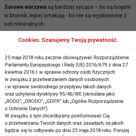
Surowe warzywa
są bardziej sycące – bo są bogate
w błonnik, lepiej smakują - bo nie są wyjałowione z
soli mineralnych.
Cookies. Szanujemy Twoją prywatność.
[-------]
Co jeść na surowo:
- warzywa i owoce
25 maja 2018 roku zacznie obowiązywać Rozporządzenie
Parlamentu Europejskiego i Rady (UE) 2016/679 z dnia 27
- nasiona, ziarna, orzechu
kwietnia 2016 r. w sprawie ochrony osób fizycznych
- kiełki roślin
w związku z przetwarzaniem danych osobowych
- suszone owoce
i w sprawie swobodnego przepływu takich danych
- świeżo wyciskane soki
oraz uchylenia dyrektywy 95/46/WE (określane jako
- ryby (sushi, ryby wędzone na zimno, śledzie)
„RODO”, „ORODO”, „GDPR” lub „Ogólne Rozporządzenie
o Ochronie Danych”).
W związku z tym chcielibyśmy poinformować Cię
o przetwarzaniu Twoich danych oraz zasadach, na jakich
Zalety diety fitoodżywczej:
będzie się to odbywało po dniu 25 maja 2018 roku. Poniżej
- profilaktyka chorób cywilizacyjnych: nowotworów,