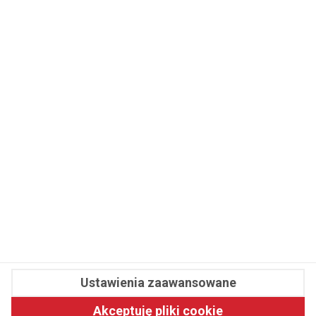
WSPÓŁPRACA
REDAKCJA
PRYWATNOŚĆ
Cookies
Powiadomienia
Newsletter
Fit.pl © 2026 Wszystkie prawa zastrzeżone.
Ustawienia zaawansowane
Pawelec.info
Akceptuję pliki cookie