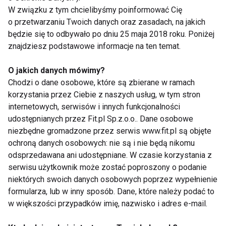
podczas własnych zajęć. To proste. Pracujemy z
W związku z tym chcielibyśmy poinformować Cię
takim narzędziami, które są niezbędne w pracy
o przetwarzaniu Twoich danych oraz zasadach, na jakich
instruktora fitness. Musisz przecież doskonale się z
będzie się to odbywało po dniu 25 maja 2018 roku. Poniżej
nimi zaznajomić i umieć z nimi współpracować. Z
znajdziesz podstawowe informacje na ten temat.
pewnością nie braknie Ci ćwiczeń ze stepami,
O jakich danych mówimy?
piłkami, gumami, woreczkami, skakankami,
Chodzi o dane osobowe, które są zbierane w ramach
hantelkami czy innymi. Zaproponujemy Ci też
korzystania przez Ciebie z naszych usług, w tym stron
ciekawe propozycje gotowych układów
internetowych, serwisów i innych funkcjonalności
choreograficznych, którymi będziesz mógł się
udostępnianych przez Fit.pl Sp.z.o.o.. Dane osobowe
zainspirować podczas projektowania własnych
niezbędne gromadzone przez serwis www.fit.pl są objęte
zajęć. A co, kiedy nie masz do dyspozycji żadnego
ochroną danych osobowych: nie są i nie będą nikomu
odsprzedawana ani udostępniane. W czasie korzystania z
sprzętu? Profesjonalny instruktor fitness potrafi
serwisu użytkownik może zostać poproszony o podanie
odnaleźć się nawet w takiej sytuacji. I tego także Cię
niektórych swoich danych osobowych poprzez wypełnienie
nauczymy.
formularza, lub w inny sposób. Dane, które należy podać to
w większości przypadków imię, nazwisko i adres e-mail.
Instruktor fitness – kto prowadzi kursy?