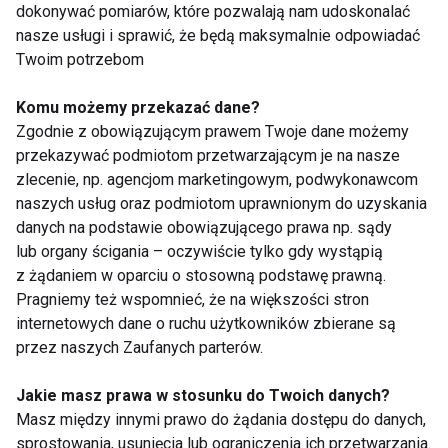
wiedzę zdobywaną przez lata. Opowie Ci też o
dokonywać pomiarów, które pozwalają nam udoskonalać
możliwych problemach, które możesz spotkać,
nasze usługi i sprawić, że będą maksymalnie odpowiadać
pracując w zawodzie instruktora fitness oraz
Twoim potrzebom
podpowie, jak możesz je rozwiązać. Jeżeli chcesz
Komu możemy przekazać dane?
wiedzieć, pod czyimi skrzydłami odbędziesz kurs
Zgodnie z obowiązującym prawem Twoje dane możemy
instruktora fitness w Twoim mieście, skontaktuj się
przekazywać podmiotom przetwarzającym je na nasze
z nami – chętnie udzielimy Ci wszystkich informacji.
zlecenie, np. agencjom marketingowym, podwykonawcom
naszych usług oraz podmiotom uprawnionym do uzyskania
Jakie uprawnienia uzyskuje się po kursie na
danych na podstawie obowiązującego prawa np. sądy
lub organy ścigania – oczywiście tylko gdy wystąpią
instruktora fitness?
z żądaniem w oparciu o stosowną podstawę prawną.
Pragniemy też wspomnieć, że na większości stron
A kiedy już odbędziesz wszystkie zajęcia,
internetowych dane o ruchu użytkowników zbierane są
posiądziesz niezbędną wiedzę i umiejętności, zdasz
przez naszych Zaufanych parterów.
egzamin teoretyczny i praktyczny… otrzymasz
upragnione dokumenty, które nadają Ci tytuł
Jakie masz prawa w stosunku do Twoich danych?
Masz między innymi prawo do żądania dostępu do danych,
instruktora sportu o specjalności instruktor fitness.
sprostowania, usunięcia lub ograniczenia ich przetwarzania.