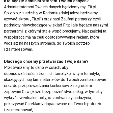
Kto będzie administratorem Twoich danych?
Administratorami Twoich danych będziemy my: Fit.pl
A kto powinien takie kursy prowadzić? Dla nas
Sp.z.o.o z siedzibą w Radomiu (dalej także będziemy
odpowiedź jest tylko jedna: doświadczeni
używać skrótu „Fit.pl”) oraz nasi Zaufani partnerzy czyli
wykładowcy. Tylko takie osoby, które spędziły w roli
podmioty niewchodzące w skład Fit.pl ale będące naszymi
instruktora fitness kilkanaście lub czasami
partnerami, z którymi stale współpracujemy. Najczęściej ta
kilkadziesiąt lat mają odpowiednie kwalifikacje, by
współpraca ma na celu dostosowywanie reklam, które
uczyć swoich następców. Zobacz – wcale nie zależy
widzisz na naszych stronach, do Twoich potrzeb
i zainteresowań.
nam na wypuszczeniu na rynek jak największej
liczby instruktorów, którzy będą prowadzić nudne i
Dlaczego chcemy przetwarzać Twoje dane?
pobieżne zajęcia fitness, a po roku zrezygnują z
Przetwarzamy te dane w celach, aby:
tego fachu, bo nie będą wystarczająco dobrzy… Dość
dopasować treści stron i ich tematykę, w tym tematykę
już instruktorów-amatorów. Zbyt mało
ukazujących się tam materiałów do Twoich zainteresowań
profesjonalistów. Dlatego stawiamy na tych drugich.
oraz do przeprowadzania konkursów z nagrodami,
zapewnić Ci większe bezpieczeństwo usług, w tym aby
Wybierając kurs w naszej Akademii, masz pewność,
wykryć ewentualne boty, oszustwa czy nadużycia,
że poprowadzi go doświadczony i doceniony
pokazywać Ci reklamy dopasowane do Twoich potrzeb
instruktor fitness, który przekaże Ci bezcenną
i zainteresowań,