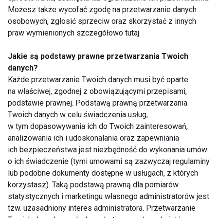
Imienne legitymacje i certyfikaty umożliwią Ci pracę
Możesz także wycofać zgodę na przetwarzanie danych
jako instruktor fitness, bo będą potwierdzeniem
osobowych, zgłosić sprzeciw oraz skorzystać z innych
Twoich realnych kompetencji. A co najlepsze –
praw wymienionych szczegółowo tutaj.
dokumenty wystawiamy nie tylko w języku polskim,
ale także w angielskim. Co to znaczy? Że
Jakie są podstawy prawne przetwarzania Twoich
danych?
jednocześnie otrzymujesz uprawnienia odpowiednie
Każde przetwarzanie Twoich danych musi być oparte
do podjęcia pracy jako instruktor fitness w każdym
na właściwej, zgodnej z obowiązującymi przepisami,
europejskim kraju, nie tylko w Polsce. Ograniczenia?
podstawie prawnej. Podstawą prawną przetwarzania
Pożegnaj się z nimi. Możesz wybrać wymarzone
Twoich danych w celu świadczenia usług,
miejsce i tam właśnie podbijać rynek fitnessu.
w tym dopasowywania ich do Twoich zainteresowań,
analizowania ich i udoskonalania oraz zapewniania
ich bezpieczeństwa jest niezbędność do wykonania umów
Kurs na instruktora fitness – ile kosztuje?
o ich świadczenie (tymi umowami są zazwyczaj regulaminy
lub podobne dokumenty dostępne w usługach, z których
To zależy. Od czego? Od formuły, w której chciałbyś
korzystasz). Taką podstawą prawną dla pomiarów
zrealizować kurs na instruktora fitness. Możesz
statystycznych i marketingu własnego administratorów jest
zrobić go w opcji standardowej, realizując zajęcia w
tzw. uzasadniony interes administratora. Przetwarzanie