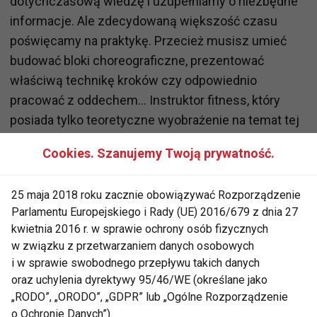
dotychczasową wiedzę i uzupełniamy o niezbędne
informacje. Ale zdecydowaną większość czasu
poświęcamy na praktykę. Przecież musisz umieć
budować bloki choreograficzne, prezentować
właściwą technikę kroków czy odpowiednio
pracować z oddechem… Instruktor fitness, który
posiada tylko teoretyczne wyobrażenie na temat tej
pracy nie poradzi sobie z aktualną konkurencją. A my
Cookies. Szanujemy Twoją prywatność.
chcemy, żebyś był profesjonalistą. Właśnie dlatego
możesz być pewny, że otrzymasz od nas
25 maja 2018 roku zacznie obowiązywać Rozporządzenie
profesjonalne przygotowanie.
Parlamentu Europejskiego i Rady (UE) 2016/679 z dnia 27
kwietnia 2016 r. w sprawie ochrony osób fizycznych
Co jest wykorzystywane podczas kursów – jakie
w związku z przetwarzaniem danych osobowych
narzędzia, przyrządy?
i w sprawie swobodnego przepływu takich danych
oraz uchylenia dyrektywy 95/46/WE (określane jako
„RODO”, „ORODO”, „GDPR” lub „Ogólne Rozporządzenie
Wykorzystujemy to, co będziesz wykorzystywać
o Ochronie Danych”).