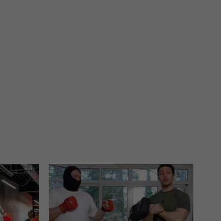
 interes administratora.
na podstawie Twojej dobrowolnej