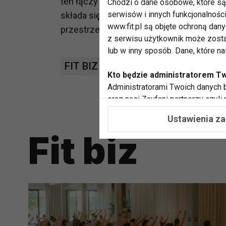
ten łączy wysoką jakość usług z niską c
Chodzi o dane osobowe, które są 
serwisów i innych funkcjonalnośc
składa się z 12 unikalnych stref, łącząc
www.fit.pl są objęte ochroną dan
przestrzeni. Spółka rozpoczęła swoją dzi
z serwisu użytkownik może zosta
lub w inny sposób. Dane, które n
FIT BIZ
BRANŻOWE
FITNESS 
Kto będzie administratorem T
Administratorami Twoich danych b
oraz nasi Zaufani partnerzy czyli
współpracujemy. Najczęściej ta 
Ustawienia z
potrzeb i zainteresowań.
Fit biz
Dlaczego chcemy przetwarzać
Przetwarzamy te dane w celach, 
dopasować treści stron i ich tem
przeprowadzania konkursów z na
zapewnić Ci większe bezpieczeńs
pokazywać Ci reklamy dopasowan
dokonywać pomiarów, które pozw