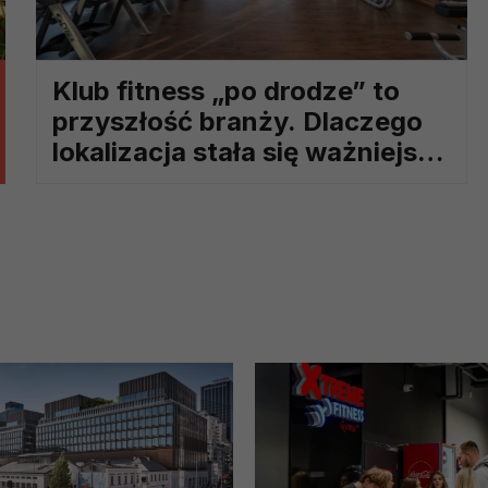
ch i marketingu własnego administratorów jest tzw. uzasadniony
elach marketingowych podmiotów trzecich będzie odbywać się 
Klub fitness „po drodze” to
przyszłość branży. Dlaczego
lokalizacja stała się ważniejsza
niż cena karnetu?