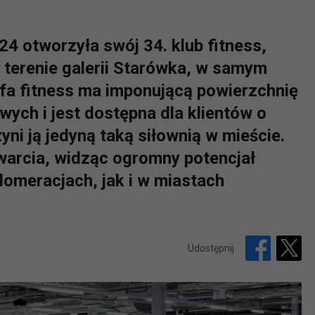
4 otworzyła swój 34. klub fitness,
a terenie galerii Starówka, w samym
fa fitness ma imponującą powierzchnię
ch i jest dostępna dla klientów o
zyni ją jedyną taką siłownią w mieście.
twarcia, widząc ogromny potencjał
omeracjach, jak i w miastach
Udostępnij