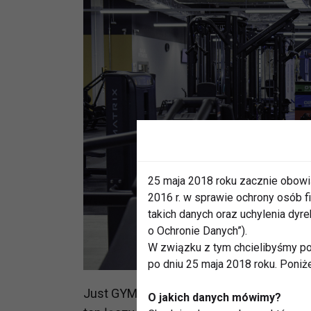
25 maja 2018 roku zacznie obowi
2016 r. w sprawie ochrony osób
takich danych oraz uchylenia dy
o Ochronie Danych”).
W związku z tym chcielibyśmy po
po dniu 25 maja 2018 roku. Poniż
Just GYM to ogólnopolska sieć automatyc
O jakich danych mówimy?