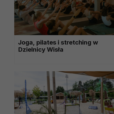
potrzebom
Komu możemy przekazać dane
Zgodnie z obowiązującym prawe
np. agencjom marketingowym, p
obowiązującego prawa np. sądy l
prawną. Pragniemy też wspomnieć
Joga, pilates i stretching w
Zaufanych parterów.
Dzielnicy Wisła
Jakie masz prawa w stosunku 
Masz między innymi prawo do żąd
także wycofać zgodę na przetwar
szczegółowo tutaj.
Jakie są podstawy prawne prz
Każde przetwarzanie Twoich dany
Podstawą prawną przetwarzania 
analizowania ich i udoskonalani
(tymi umowami są zazwyczaj regu