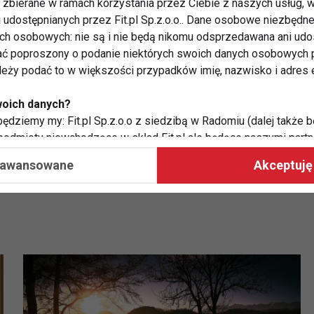
eną, przy zachowaniu pełnej dostępności. Każdy klub
zbierane w ramach korzystania przez Ciebie z naszych usług, w
i udostępnianych przez Fit.pl Sp.z.o.o.. Dane osobowe niezbęd
ych się w jednolitą całość, przy zachowaniu swobody
ych osobowych: nie są i nie będą nikomu odsprzedawana ani udo
ałalność w 2017 roku.
ć poproszony o podanie niektórych swoich danych osobowych p
ależy podać to w większości przypadków imię, nazwisko i adres e
KLUB
woich danych?
ędziemy my: Fit.pl Sp.z.o.o z siedzibą w Radomiu (dalej także b
 podmioty niewchodzące w skład Fit.pl ale będące naszymi partne
współpraca ma na celu dostosowywanie reklam, które widzisz na
aawansowane
Akceptuję 
 Twoje dane?
aby:
atykę, w tym tematykę ukazujących się tam materiałów do Twoic
grodami,
two usług, w tym aby wykryć ewentualne boty, oszustwa czy na
e do Twoich potrzeb i zainteresowań,
alają nam udoskonalać nasze usługi i sprawić, że będą maksy