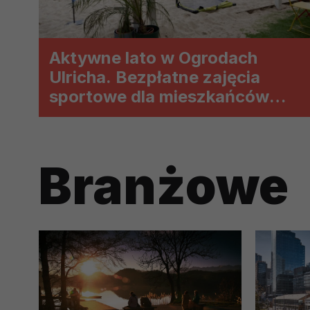
prawną dla pomiarów statystyczny
Przetwarzanie Twoich danych w c
zgody.
Aktywne lato w Ogrodach
Ulricha. Bezpłatne zajęcia
sportowe dla mieszkańców
Warszawy
Branżowe