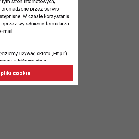
 tym stron internetowych,
ne gromadzone przez serwis
stępniane. W czasie korzystania
oprzez wypełnienie formularza,
-mail.
ędziemy używać skrótu „Fit.pl”)
rami, z którymi stale
 naszych stronach, do Twoich
pliki cookie
h zainteresowań oraz do
dużycia,
malnie odpowiadać Twoim