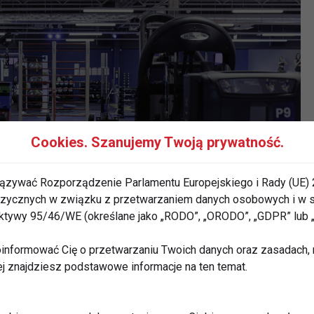
Cookies. Szanujemy Twoją prywatność.
ązywać Rozporządzenie Parlamentu Europejskiego i Rady (UE) 
 fizycznych w związku z przetwarzaniem danych osobowych i w
rektywy 95/46/WE (określane jako „RODO”, „ORODO”, „GDPR” lub
informować Cię o przetwarzaniu Twoich danych oraz zasadach, n
ej znajdziesz podstawowe informacje na ten temat.
znych klubów fitness, działających 24/7/365. Projekt