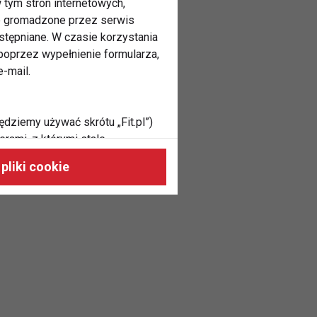
 tym stron internetowych,
ne gromadzone przez serwis
stępniane. W czasie korzystania
oprzez wypełnienie formularza,
-mail.
ędziemy używać skrótu „Fit.pl”)
rami, z którymi stale
 naszych stronach, do Twoich
pliki cookie
h zainteresowań oraz do
dużycia,
malnie odpowiadać Twoim