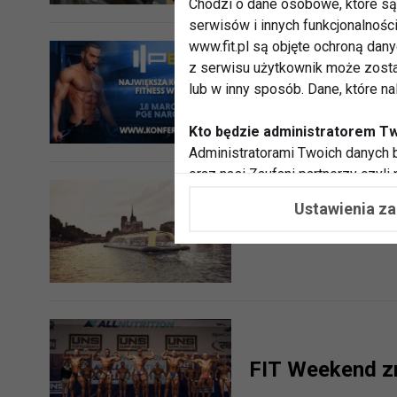
Chodzi o dane osobowe, które są 
serwisów i innych funkcjonalnośc
www.fit.pl są objęte ochroną dan
z serwisu użytkownik może zosta
Ogólnopolski Z
lub w inny sposób. Dane, które n
Kto będzie administratorem T
Administratorami Twoich danych b
oraz nasi Zaufani partnerzy czyli
współpracujemy. Najczęściej ta 
Ustawienia z
potrzeb i zainteresowań.
Paris Navigati
Dlaczego chcemy przetwarzać
Przetwarzamy te dane w celach, 
dopasować treści stron i ich tem
przeprowadzania konkursów z na
zapewnić Ci większe bezpieczeńs
pokazywać Ci reklamy dopasowan
FIT Weekend z
dokonywać pomiarów, które pozw