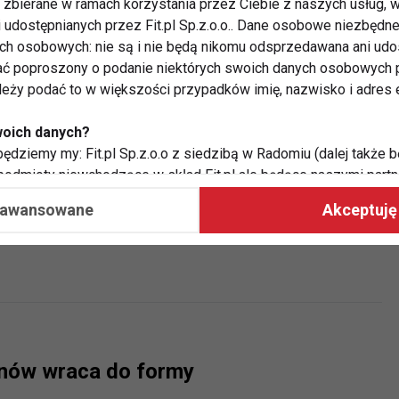
zbierane w ramach korzystania przez Ciebie z naszych usług, w
i udostępnianych przez Fit.pl Sp.z.o.o.. Dane osobowe niezbęd
ych osobowych: nie są i nie będą nikomu odsprzedawana ani udo
ć poproszony o podanie niektórych swoich danych osobowych p
jazd Trenerów Personalnych na PEI
ależy podać to w większości przypadków imię, nazwisko i adres e
woich danych?
ędziemy my: Fit.pl Sp.z.o.o z siedzibą w Radomiu (dalej także b
 podmioty niewchodzące w skład Fit.pl ale będące naszymi partne
współpraca ma na celu dostosowywanie reklam, które widzisz na
aawansowane
Akceptuję 
ng Gym - fitness na środku sekwany
 Twoje dane?
aby:
atykę, w tym tematykę ukazujących się tam materiałów do Twoic
grodami,
two usług, w tym aby wykryć ewentualne boty, oszustwa czy na
e do Twoich potrzeb i zainteresowań,
nów wraca do formy
alają nam udoskonalać nasze usługi i sprawić, że będą maksy