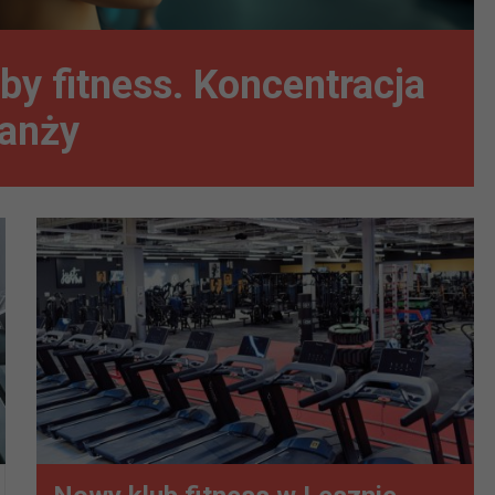
uby fitness. Koncentracja
ranży