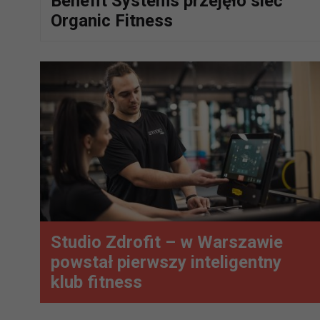
Benefit Systems przejęło sieć
Organic Fitness
Studio Zdrofit – w Warszawie
powstał pierwszy inteligentny
klub fitness