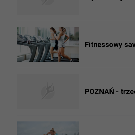
prawną dla pomiarów statystyczny
Przetwarzanie Twoich danych w c
zgody.
Fitnessowy sav
POZNAŃ - trzec