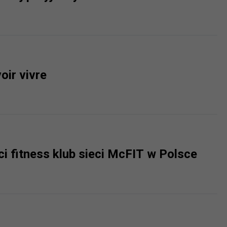
ch i marketingu własnego administratorów jest tzw. uzasadniony
elach marketingowych podmiotów trzecich będzie odbywać się 
oir vivre
i fitness klub sieci McFIT w Polsce