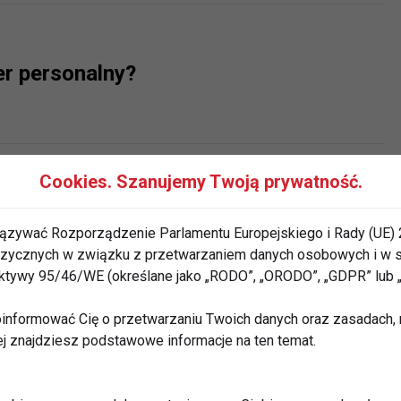
er personalny?
Cookies. Szanujemy Twoją prywatność.
ess na 2018 rok!
ązywać Rozporządzenie Parlamentu Europejskiego i Rady (UE) 
 fizycznych w związku z przetwarzaniem danych osobowych i w
rektywy 95/46/WE (określane jako „RODO”, „ORODO”, „GDPR” lub
informować Cię o przetwarzaniu Twoich danych oraz zasadach, n
ej znajdziesz podstawowe informacje na ten temat.
s klubie