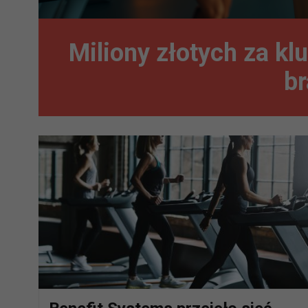
Miliony złotych za kl
b