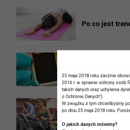
Po co jest tren
6 trendów fitn
25 maja 2018 roku zacznie obowi
2016 r. w sprawie ochrony osób
takich danych oraz uchylenia dy
o Ochronie Danych”).
W związku z tym chcielibyśmy po
po dniu 25 maja 2018 roku. Poniż
Polacy w fitnes
O jakich danych mówimy?