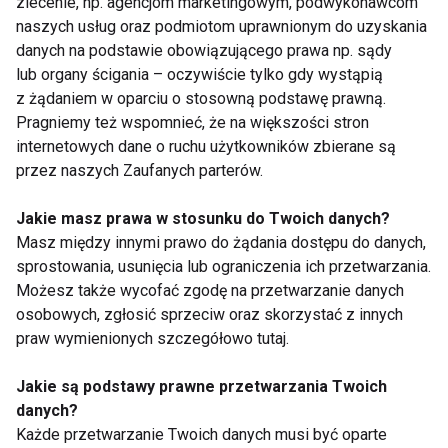
sportowe dla
lokalizacja stała się
zlecenie, np. agencjom marketingowym, podwykonawcom
mieszkańców
ważniejsza niż cena
naszych usług oraz podmiotom uprawnionym do uzyskania
Warszawy
karnetu?
Pokaż więcej
danych na podstawie obowiązującego prawa np. sądy
lub organy ścigania – oczywiście tylko gdy wystąpią
z żądaniem w oparciu o stosowną podstawę prawną.
Pragniemy też wspomnieć, że na większości stron
internetowych dane o ruchu użytkowników zbierane są
Aktualności
przez naszych Zaufanych parterów.
Jakie masz prawa w stosunku do Twoich danych?
Masz między innymi prawo do żądania dostępu do danych,
sprostowania, usunięcia lub ograniczenia ich przetwarzania.
Możesz także wycofać zgodę na przetwarzanie danych
osobowych, zgłosić sprzeciw oraz skorzystać z innych
praw wymienionych szczegółowo tutaj.
Dlaczego po obiedzie
Jedzenie oczami. Jak
chce ci się spać?
kolor talerza wpływa
Jakie są podstawy prawne przetwarzania Twoich
Dietetyk wyjaśnia 7
na apetyt?
najczęstszych
danych?
przyczyn
Każde przetwarzanie Twoich danych musi być oparte