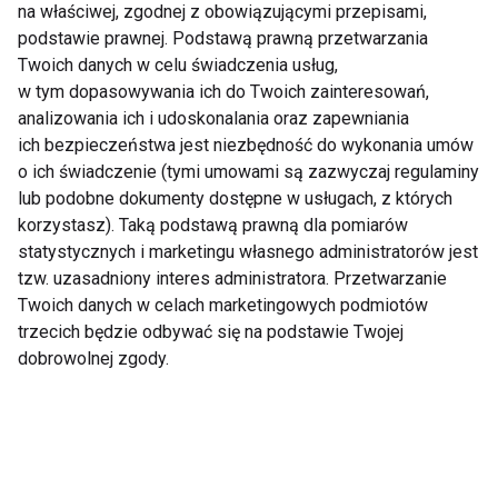
na właściwej, zgodnej z obowiązującymi przepisami,
podstawie prawnej. Podstawą prawną przetwarzania
Twoich danych w celu świadczenia usług,
w tym dopasowywania ich do Twoich zainteresowań,
analizowania ich i udoskonalania oraz zapewniania
Zmęczenie po urlopie
Aromatyczna
ich bezpieczeństwa jest niezbędność do wykonania umów
– dlaczego zamiast
pielęgnacja ciała
o ich świadczenie (tymi umowami są zazwyczaj regulaminy
energii wraca
latem w trendzie
lub podobne dokumenty dostępne w usługach, z których
frustracja?
sensory beauty -
troska o skórę i
korzystasz). Taką podstawą prawną dla pomiarów
przyjemność dla
statystycznych i marketingu własnego administratorów jest
zmysłów
tzw. uzasadniony interes administratora. Przetwarzanie
Twoich danych w celach marketingowych podmiotów
trzecich będzie odbywać się na podstawie Twojej
dobrowolnej zgody.
Tenis, badminton i
GYMMANAGER z
ping-pong ćwiczą nie
kompletem integracji
tylko ciało. Co dzieje
partnerskich. Jeden
się wtedy w mózgu?
system, trzej
najwięksi operatorzy
benefitów sportowych