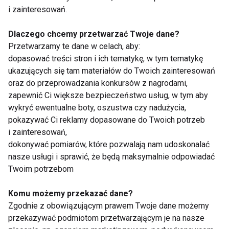
i zainteresowań.
Dlaczego chcemy przetwarzać Twoje dane?
Przetwarzamy te dane w celach, aby:
dopasować treści stron i ich tematykę, w tym tematykę
ukazujących się tam materiałów do Twoich zainteresowań
oraz do przeprowadzania konkursów z nagrodami,
Joga, pilates i
Wellbeing jako benefit.
stretching w Dzielnicy
Dlaczego pracownicy
zapewnić Ci większe bezpieczeństwo usług, w tym aby
Wisła
oczekują dziś czegoś
wykryć ewentualne boty, oszustwa czy nadużycia,
więcej niż karty
pokazywać Ci reklamy dopasowane do Twoich potrzeb
sportowej?
i zainteresowań,
dokonywać pomiarów, które pozwalają nam udoskonalać
nasze usługi i sprawić, że będą maksymalnie odpowiadać
Twoim potrzebom
Komu możemy przekazać dane?
Aktywne lato w
Klub fitness „po
Zgodnie z obowiązującym prawem Twoje dane możemy
Ogrodach Ulricha.
drodze” to przyszłość
przekazywać podmiotom przetwarzającym je na nasze
Bezpłatne zajęcia
branży. Dlaczego