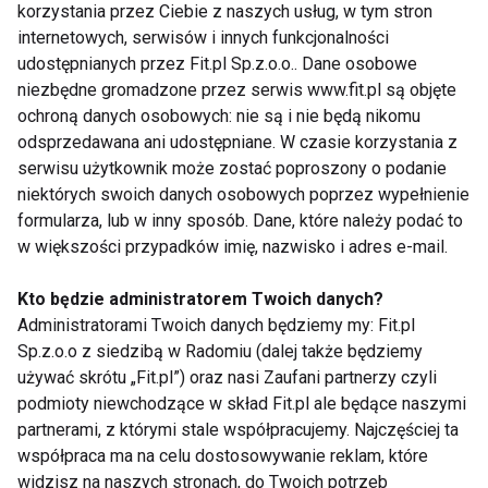
które pomagają im przygotować się na
korzystania przez Ciebie z naszych usług, w tym stron
najważniejszy start w karierze.
– powiedział Dominik
internetowych, serwisów i innych funkcjonalności
udostępnianych przez Fit.pl Sp.z.o.o.. Dane osobowe
Śliwowski, CEO Technogym Polska.
niezbędne gromadzone przez serwis www.fit.pl są objęte
ochroną danych osobowych: nie są i nie będą nikomu
Dostarczane przez Technogym wyposażenie i
odsprzedawana ani udostępniane. W czasie korzystania z
systemy treningowe zapewnią sportowcom dostęp
serwisu użytkownik może zostać poproszony o podanie
do nowoczesnych, bezpiecznych i efektywnych
niektórych swoich danych osobowych poprzez wypełnienie
narzędzi wspierających przygotowanie motoryczne,
formularza, lub w inny sposób. Dane, które należy podać to
utrzymanie formy oraz regenerację podczas całego
w większości przypadków imię, nazwisko i adres e-mail.
okresu igrzysk.
Kto będzie administratorem Twoich danych?
Administratorami Twoich danych będziemy my: Fit.pl
FIT BIZ
AKTUALNOŚCI
Sp.z.o.o z siedzibą w Radomiu (dalej także będziemy
używać skrótu „Fit.pl”) oraz nasi Zaufani partnerzy czyli
podmioty niewchodzące w skład Fit.pl ale będące naszymi
partnerami, z którymi stale współpracujemy. Najczęściej ta
współpraca ma na celu dostosowywanie reklam, które
Fit biz
widzisz na naszych stronach, do Twoich potrzeb