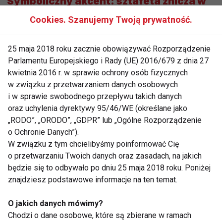
Symboliczny akcent: sztafeta znicza w
Mediolanie
Cookies. Szanujemy Twoją prywatność.
Wagę tegorocznej współpracy podkreślił również
udział Nerio Alessandriego, założyciela i prezydenta
25 maja 2018 roku zacznie obowiązywać Rozporządzenie
Parlamentu Europejskiego i Rady (UE) 2016/679 z dnia 27
Technogym, w sztafecie znicza olimpijskiego.
kwietnia 2016 r. w sprawie ochrony osób fizycznych
Alessandri niósł znicz ulicami Mediolanu w ramach
w związku z przetwarzaniem danych osobowych
wydarzeń poprzedzających otwarcie igrzysk jako
i w sprawie swobodnego przepływu takich danych
symbol wieloletniego związku marki z ideą igrzysk
oraz uchylenia dyrektywy 95/46/WE (określane jako
olimpijskich oraz konsekwentnego wspierania
„RODO”, „ORODO”, „GDPR” lub „Ogólne Rozporządzenie
sportowców w drodze do najwyższej formy.
o Ochronie Danych”).
W związku z tym chcielibyśmy poinformować Cię
– Igrzyska Olimpijskie to wyjątkowy czas, w którym
o przetwarzaniu Twoich danych oraz zasadach, na jakich
będzie się to odbywało po dniu 25 maja 2018 roku. Poniżej
spotykają się ambicja, pasja i najwyższy poziom
znajdziesz podstawowe informacje na ten temat.
sportowej rywalizacji. Jesteśmy dumni, że po raz
dziesiąty marka Technogym wspiera sportowców,
O jakich danych mówimy?
dostarczając rozwiązania treningowe i technologie,
Chodzi o dane osobowe, które są zbierane w ramach