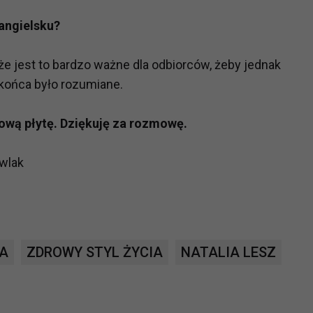
ch i marketingu własnego administratorów jest tzw. uzasadniony
 angielsku?
elach marketingowych podmiotów trzecich będzie odbywać się 
, że jest to bardzo ważne dla odbiorców, żeby jednak
 końca było rozumiane.
ową płytę. Dziękuję za rozmowę.
awlak
TA
ZDROWY STYL ŻYCIA
NATALIA LESZ