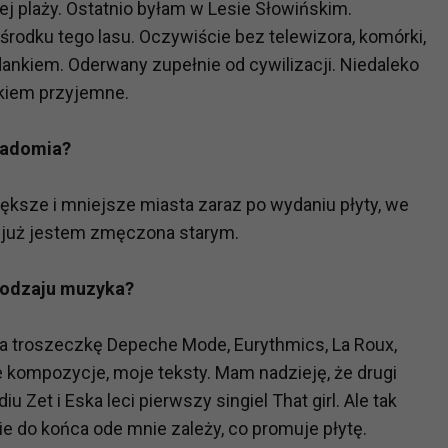
kiej plaży. Ostatnio byłam w Lesie Słowińskim.
odku tego lasu. Oczywiście bez telewizora, komórki,
?
kiem. Oderwany zupełnie od cywilizacji. Niedaleko
m Twoje dane możemy przekazywać podmiotom przetwarzającym
kiem przyjemne.
odwykonawcom naszych usług oraz podmiotom uprawnionym do u
ub organy ścigania – oczywiście tylko gdy wystąpią z żądanie
 Radomia?
, że na większości stron internetowych dane o ruchu użytkown
ksze i mniejsze miasta zaraz po wydaniu płyty, we
do Twoich danych?
 już jestem zmęczona starym.
ania dostępu do danych, sprostowania, usunięcia lub ogranicze
zanie danych osobowych, zgłosić sprzeciw oraz skorzystać z 
 rodzaju muzyka?
nia troszeczkę Depeche Mode, Eurythmics, La Roux,
etwarzania Twoich danych?
je kompozycje, moje teksty. Mam nadzieję, że drugi
ch musi być oparte na właściwej, zgodnej z obowiązującymi prz
Twoich danych w celu świadczenia usług, w tym dopasowywania
iu Zet i Eska leci pierwszy singiel That girl. Ale tak
a oraz zapewniania ich bezpieczeństwa jest niezbędność do wyk
ie do końca ode mnie zależy, co promuje płytę.
laminy lub podobne dokumenty dostępne w usługach, z których