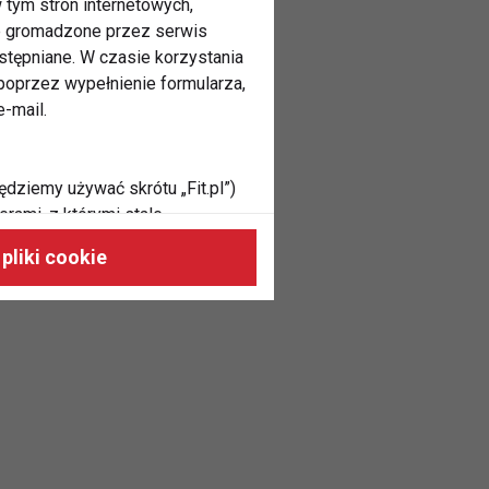
 tym stron internetowych,
ne gromadzone przez serwis
stępniane. W czasie korzystania
oprzez wypełnienie formularza,
-mail.
ędziemy używać skrótu „Fit.pl”)
rami, z którymi stale
 naszych stronach, do Twoich
pliki cookie
h zainteresowań oraz do
dużycia,
malnie odpowiadać Twoim