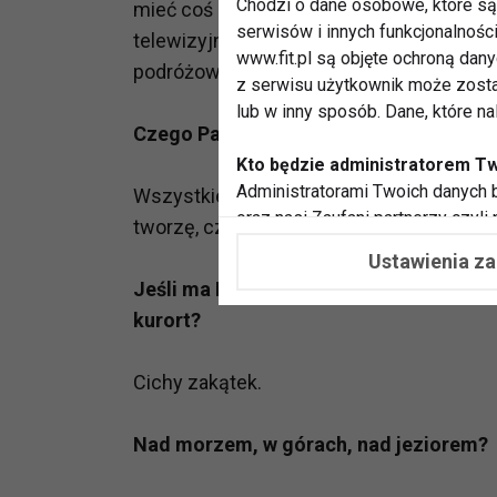
Chodzi o dane osobowe, które są 
mieć coś do roboty :) Wysyłam maile, alb
serwisów i innych funkcjonalnośc
telewizyjno - filmowe lub spotkania, bardz
www.fit.pl są objęte ochroną dan
podróżować z ipodem i słuchawkami w us
z serwisu użytkownik może zosta
lub w inny sposób. Dane, które n
Czego Pani najczęściej słucha?
Kto będzie administratorem T
Administratorami Twoich danych b
Wszystkiego. Ostatnio bardzo dużo słuch
oraz nasi Zaufani partnerzy czyli
tworzę, czyli dużo elektroniki, dużo zesp
współpracujemy. Najczęściej ta 
Ustawienia z
potrzeb i zainteresowań.
Jeśli ma Pani możliwość wybrać się na u
kurort?
Dlaczego chcemy przetwarzać
Przetwarzamy te dane w celach, 
dopasować treści stron i ich tem
Cichy zakątek.
przeprowadzania konkursów z na
zapewnić Ci większe bezpieczeńs
Nad morzem, w górach, nad jeziorem?
pokazywać Ci reklamy dopasowan
dokonywać pomiarów, które pozw