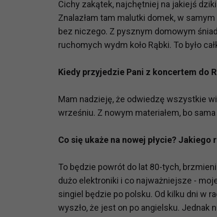
Cichy zakątek, najchętniej na jakiejś dzi
potrzebom
Znalazłam tam malutki domek, w samym śr
Komu możemy przekazać dane
bez niczego. Z pysznym domowym śniadan
Zgodnie z obowiązującym prawe
ruchomych wydm koło Rąbki. To było cał
np. agencjom marketingowym, p
obowiązującego prawa np. sądy l
Kiedy przyjedzie Pani z koncertem do
prawną. Pragniemy też wspomnieć
Zaufanych parterów.
Mam nadzieję, że odwiedzę wszystkie wię
Jakie masz prawa w stosunku 
wrześniu. Z nowym materiałem, bo sama
Masz między innymi prawo do żąd
także wycofać zgodę na przetwar
Co się ukaże na nowej płycie? Jakiego
szczegółowo tutaj.
To będzie powrót do lat 80-tych, brzmie
Jakie są podstawy prawne prz
dużo elektroniki i co najważniejsze - mo
Każde przetwarzanie Twoich dany
Podstawą prawną przetwarzania 
singiel będzie po polsku. Od kilku dni w rad
analizowania ich i udoskonalani
wyszło, że jest on po angielsku. Jednak n
(tymi umowami są zazwyczaj regu