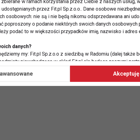
zbierane w ramach korzystania przez Ciebie z naszych usług, w
o mam wizję swoich koncertów, albo realizuję projekty
i udostępnianych przez Fit.pl Sp.z.o.o.. Dane osobowe niezbęd
o dużo spotkań, które też lubię. Bardzo lubię
ych osobowych: nie są i nie będą nikomu odsprzedawana ani udo
zach, słuchając muzyki.
ć poproszony o podanie niektórych swoich danych osobowych p
ależy podać to w większości przypadków imię, nazwisko i adres e
woich danych?
ędziemy my: Fit.pl Sp.z.o.o z siedzibą w Radomiu (dalej także b
am Adele. Słucham muzyki, którą w jakimś stopniu ja
 podmioty niewchodzące w skład Fit.pl ale będące naszymi partne
ołów z lat 70- 80-tych. Dużo brytyjskich zespołów.
współpraca ma na celu dostosowywanie reklam, które widzisz na
aawansowane
Akceptuję 
rlop, to wybiera Pani cichy zakątek czy zatłoczony
 Twoje dane?
aby:
atykę, w tym tematykę ukazujących się tam materiałów do Twoic
grodami,
two usług, w tym aby wykryć ewentualne boty, oszustwa czy na
e do Twoich potrzeb i zainteresowań,
alają nam udoskonalać nasze usługi i sprawić, że będą maksy