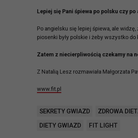
prawną dla pomiarów statystyczny
Lepiej się Pani śpiewa po polsku czy po
Przetwarzanie Twoich danych w c
zgody.
Po angielsku się lepiej śpiewa, ale widzę
piosenki były polskie i żeby wszystko do
Zatem z niecierpliwością czekamy na n
Z Natalią Lesz rozmawiała Małgorzata P
www.fit.pl
SEKRETY GWIAZD
ZDROWA DIE
DIETY GWIAZD
FIT LIGHT