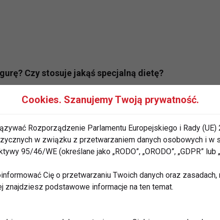
gurę? Czy stosuje jakąś specjalną dietę?
Cookies. Szanujemy Twoją prywatność.
jeśli chodzi o fitness i dbanie o linię, przez jakiś
a było to dawno temu, ale musiałam wiele się tam
, że najlepsza dieta to nie stosowanie żadnej diety,
ązywać Rozporządzenie Parlamentu Europejskiego i Rady (UE) 
 fizycznych w związku z przetwarzaniem danych osobowych i w
ściu, bycie dla siebie dobrym. Oczywiście trzeba być
rektywy 95/46/WE (określane jako „RODO”, „ORODO”, „GDPR” lub
życia, ale bez żadnych wariactw.
informować Cię o przetwarzaniu Twoich danych oraz zasadach, n
nego czasu?
ej znajdziesz podstawowe informacje na ten temat.
em szczęśliwa, kiedy pracuję i coś robię. Uwielbiam