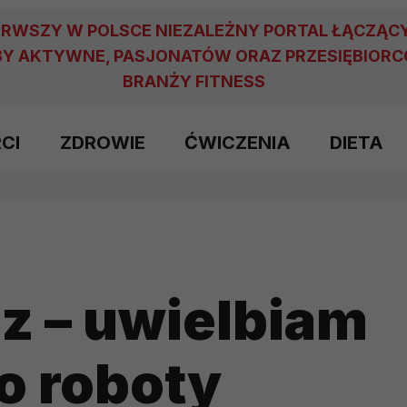
ERWSZY W POLSCE NIEZALEŻNY PORTAL ŁĄCZĄC
Y AKTYWNE, PASJONATÓW ORAZ PRZESIĘBIOR
BRANŻY FITNESS
RCI
ZDROWIE
ĆWICZENIA
DIETA
sz – uwielbiam
o roboty