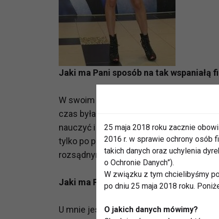
Jaki ma Pani sposób na tak wspaniałą fi
W swoim życiu przeszłam przez wiele nauk, 
czas byłam w szkole baletowej. Co prawd
nauczyć i z ręką na sercu mogę powiedzieć
25 maja 2018 roku zacznie obowi
2016 r. w sprawie ochrony osób
tylko po prostu życie w spokoju i w szczę
takich danych oraz uchylenia dy
rozsądnym, jeśli chodzi o jedzenie i styl 
o Ochronie Danych”).
W związku z tym chcielibyśmy po
Jaki ma Pani sposób na spędzanie wol
po dniu 25 maja 2018 roku. Poniż
U mnie jest to problematyczne, gdyż jest
O jakich danych mówimy?