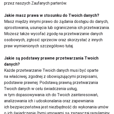
przez naszych Zaufanych parterów.
Kosmetyk kosmetykowi nierówny s.74
Jakie masz prawa w stosunku do Twoich danych?
Jak dbać, by promieniała s.78
Masz między innymi prawo do żądania dostępu do danych,
sprostowania, usunięcia lub ograniczenia ich przetwarzania.
Magnetyzm ONYX´a! s.80
Możesz także wycofać zgodę na przetwarzanie danych
Bezpiecznie na słońce s.82
osobowych, zgłosić sprzeciw oraz skorzystać z innych
praw wymienionych szczegółowo tutaj.
Relaks
Jakie są podstawy prawne przetwarzania Twoich
danych?
Z myślą o Tobie s.92
Każde przetwarzanie Twoich danych musi być oparte
na właściwej, zgodnej z obowiązującymi przepisami,
podstawie prawnej. Podstawą prawną przetwarzania
Internet
Twoich danych w celu świadczenia usług,
w tym dopasowywania ich do Twoich zainteresowań,
Skuteczna pajęczyna s.94
analizowania ich i udoskonalania oraz zapewniania
ich bezpieczeństwa jest niezbędność do wykonania umów
o ich świadczenie (tymi umowami są zazwyczaj regulaminy