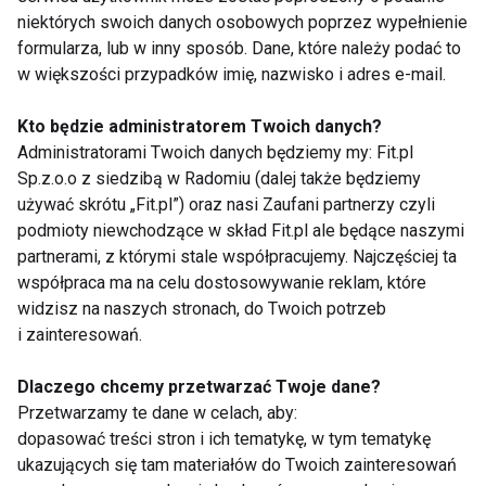
niektórych swoich danych osobowych poprzez wypełnienie
Aranżacje
formularza, lub w inny sposób. Dane, które należy podać to
w większości przypadków imię, nazwisko i adres e-mail.
Gwiaździste niebo s.52
Kto będzie administratorem Twoich danych?
Administratorami Twoich danych będziemy my: Fit.pl
Relacje
Sp.z.o.o z siedzibą w Radomiu (dalej także będziemy
używać skrótu „Fit.pl”) oraz nasi Zaufani partnerzy czyli
Ze słońcem we włosach s.54
podmioty niewchodzące w skład Fit.pl ale będące naszymi
partnerami, z którymi stale współpracujemy. Najczęściej ta
Święto ciała i ruchu s.56
współpraca ma na celu dostosowywanie reklam, które
Najlepszy kongres LNE & spa s.88
widzisz na naszych stronach, do Twoich potrzeb
i zainteresowań.
Podróż pełna niespodzianek s.90
Dlaczego chcemy przetwarzać Twoje dane?
Przetwarzamy te dane w celach, aby:
Zdrowie
dopasować treści stron i ich tematykę, w tym tematykę
ukazujących się tam materiałów do Twoich zainteresowań
Nadmiar ciepła w kropli potu s.58