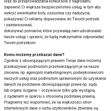
oraz do przeprowadzania konkursów z nagrodami,
Jak wiele zależy od wody s.84
zapewnić Ci większe bezpieczeństwo usług, w tym aby
wykryć ewentualne boty, oszustwa czy nadużycia,
Energia ukryta w roślinach s.116
pokazywać Ci reklamy dopasowane do Twoich potrzeb
i zainteresowań,
dokonywać pomiarów, które pozwalają nam udoskonalać
Prezentacje
nasze usługi i sprawić, że będą maksymalnie odpowiadać
Twoim potrzebom
Stworzona by być gwiazdą! s.62
Open Sky s.64
Komu możemy przekazać dane?
Zgodnie z obowiązującym prawem Twoje dane możemy
Pora na rollmasaż s.65
przekazywać podmiotom przetwarzającym je na nasze
Cometa od fiskusa! s.66
zlecenie, np. agencjom marketingowym, podwykonawcom
naszych usług oraz podmiotom uprawnionym do uzyskania
Tylko dla wymagających s.69
danych na podstawie obowiązującego prawa np. sądy
Wszystkie Polki – hop na rolki! s.70
lub organy ścigania – oczywiście tylko gdy wystąpią
z żądaniem w oparciu o stosowną podstawę prawną.
Pragniemy też wspomnieć, że na większości stron
internetowych dane o ruchu użytkowników zbierane są
Kosmetyki solaryjne