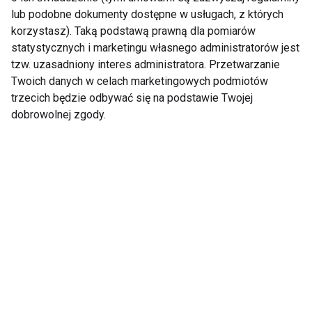
lub podobne dokumenty dostępne w usługach, z których
Targi
korzystasz). Taką podstawą prawną dla pomiarów
statystycznych i marketingu własnego administratorów jest
Piękna strona biznesu s.50
tzw. uzasadniony interes administratora. Przetwarzanie
Piękne ciało, moje ciało s.96
Twoich danych w celach marketingowych podmiotów
trzecich będzie odbywać się na podstawie Twojej
Monachium w sportowym stylu s.128
dobrowolnej zgody.
Kosmetyka
Słońce pod kontrolą s.98
Wszechstronny Dr. Belter s.100
Letnie nawilżanie s.102
Tyle, ile pragnie skóra s.104
Frezarka z górnej półki s.106