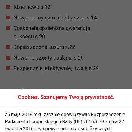
Idzie nowe s.12
Nowe normy nam nie straszne s.14
Doskonała opalenizna gwarancją
sukcesu s.20
Dopieszczona Luxura s.22
Nowe horyzonty opalania s.26
Bezpiecznie, efektywnie, trwale s.29
Wywiad
Cookies. Szanujemy Twoją prywatność.
Jaki jest Twój Styl ? s.30
25 maja 2018 roku zacznie obowiązywać Rozporządzenie
Parlamentu Europejskiego i Rady (UE) 2016/679 z dnia 27
Wydarzenie
kwietnia 2016 r. w sprawie ochrony osób fizycznych