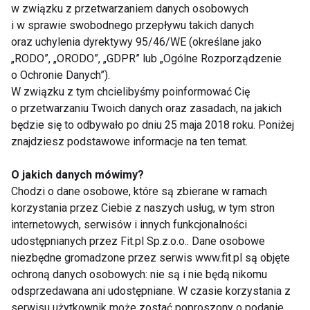
w związku z przetwarzaniem danych osobowych
i w sprawie swobodnego przepływu takich danych
Słoneczne święto Kolonii s.34
oraz uchylenia dyrektywy 95/46/WE (określane jako
„RODO”, „ORODO”, „GDPR” lub „Ogólne Rozporządzenie
Marketing
o Ochronie Danych”).
W związku z tym chcielibyśmy poinformować Cię
Sytuacje konfliktowe – jak sobie z nimi
o przetwarzaniu Twoich danych oraz zasadach, na jakich
radzić? cz. II s.40
będzie się to odbywało po dniu 25 maja 2018 roku. Poniżej
znajdziesz podstawowe informacje na ten temat.
Nasze ciało mówi s.72
O jakich danych mówimy?
Chodzi o dane osobowe, które są zbierane w ramach
Premiera
korzystania przez Ciebie z naszych usług, w tym stron
internetowych, serwisów i innych funkcjonalności
Zdrowe opalanie pod prysznicem s.44
udostępnianych przez Fit.pl Sp.z.o.o.. Dane osobowe
Bioaktywna odzież fitness s.46
niezbędne gromadzone przez serwis www.fit.pl są objęte
ochroną danych osobowych: nie są i nie będą nikomu
Diament wśród kabin s.49
odsprzedawana ani udostępniane. W czasie korzystania z
serwisu użytkownik może zostać poproszony o podanie