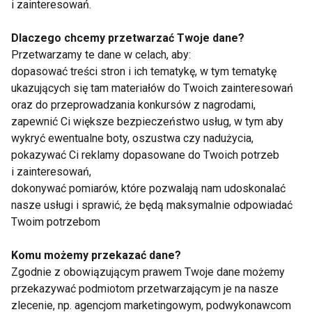
i zainteresowań.
Membrana to materiał o specjalnej konstrukcji.
Zapobiega przenikaniu kropel wody do środka buta.
Dlaczego chcemy przetwarzać Twoje dane?
Jednocześnie system mikrokanalików umożliwia
Przetwarzamy te dane w celach, aby:
odprowadzanie pary wodnej na zewnątrz. Dzięki
dopasować treści stron i ich tematykę, w tym tematykę
temu stopa pozostaje sucha i nie poci się
ukazujących się tam materiałów do Twoich zainteresowań
oraz do przeprowadzania konkursów z nagrodami,
nadmiernie. Kupując obuwie wyposażone w
zapewnić Ci większe bezpieczeństwo usług, w tym aby
membranę pamiętaj o właściwej konserwacji. W
wykryć ewentualne boty, oszustwa czy nadużycia,
sklepach dostępne są impregnaty, które pielęgnują
pokazywać Ci reklamy dopasowane do Twoich potrzeb
powierzchnię buta i zachowują wodoodpornych
i zainteresowań,
właściwości membrany.
dokonywać pomiarów, które pozwalają nam udoskonalać
nasze usługi i sprawić, że będą maksymalnie odpowiadać
Twoim potrzebom
Co dalej? Dobra rozgrzewka i w drogę. Zastosowanie
tych kilku prostych reguł pozwoli nam na dobranie
Komu możemy przekazać dane?
takich butów do Nordic Walking, które sprawią, że
Zgodnie z obowiązującym prawem Twoje dane możemy
marsz nawet w lekko górzystym terenie stanie się
przekazywać podmiotom przetwarzającym je na nasze
czystą przyjemnością.
zlecenie, np. agencjom marketingowym, podwykonawcom