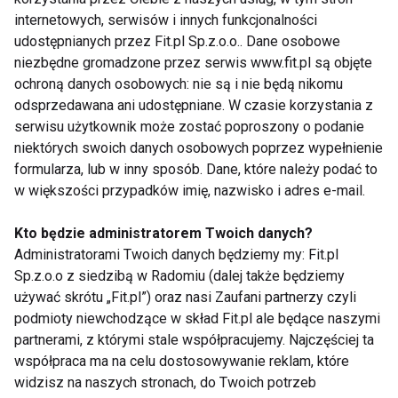
marszu trafimy na błoto lub śliskie, wilgotne
internetowych, serwisów i innych funkcjonalności
kamienie. Dodatkowo dobre podeszwy wolniej się
udostępnianych przez Fit.pl Sp.z.o.o.. Dane osobowe
ścierają, przez co buty posłużą nam przez kilka
niezbędne gromadzone przez serwis www.fit.pl są objęte
ochroną danych osobowych: nie są i nie będą nikomu
sezonów.
odsprzedawana ani udostępniane. W czasie korzystania z
serwisu użytkownik może zostać poproszony o podanie
Przygotuj się na deszcz
niektórych swoich danych osobowych poprzez wypełnienie
formularza, lub w inny sposób. Dane, które należy podać to
Polska jesień nie rozpieszcza miłośników Nordic
w większości przypadków imię, nazwisko i adres e-mail.
Walking. Wybierając się na trasę trzeba liczyć się z
Kto będzie administratorem Twoich danych?
opadami deszczu. Wybierając właściwe obuwie
Administratorami Twoich danych będziemy my: Fit.pl
warto wziąć pod uwagę
odporność na
Sp.z.o.o z siedzibą w Radomiu (dalej także będziemy
przemoczenie
. W modelach znanych producentów
używać skrótu „Fit.pl”) oraz nasi Zaufani partnerzy czyli
znajdziemy klejone szwy oraz membrany,
podmioty niewchodzące w skład Fit.pl ale będące naszymi
stosowane również w wysokich butach
partnerami, z którymi stale współpracujemy. Najczęściej ta
trekkingowych.
współpraca ma na celu dostosowywanie reklam, które
widzisz na naszych stronach, do Twoich potrzeb