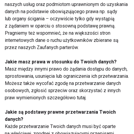
naszych usług oraz podmiotom uprawnionym do uzyskania
danych na podstawie obowiązującego prawa np. sądy
lub organy ścigania – oczywiście tylko gdy wystąpią
NORDIC WALKING
MODA SPORTOWA
z żądaniem w oparciu o stosowną podstawę prawną.
Pragniemy też wspomnieć, że na większości stron
FIT LIGHT
internetowych dane o ruchu użytkowników zbierane są
przez naszych Zaufanych parterów.
Jakie masz prawa w stosunku do Twoich danych?
Masz między innymi prawo do żądania dostępu do danych,
Nordic Walking
sprostowania, usunięcia lub ograniczenia ich przetwarzania.
Możesz także wycofać zgodę na przetwarzanie danych
osobowych, zgłosić sprzeciw oraz skorzystać z innych
praw wymienionych szczegółowo tutaj.
Jakie są podstawy prawne przetwarzania Twoich
danych?
Każde przetwarzanie Twoich danych musi być oparte
Zdążyć przed latem –
Kijki w dłoń, czyli
czyli plan odnowy z
maszeruj po zdrowie
na właściwej, zgodnej z obowiązującymi przepisami,