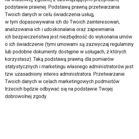
nordic walking
podstawie prawnej. Podstawą prawną przetwarzania
Twoich danych w celu świadczenia usług,
w tym dopasowywania ich do Twoich zainteresowań,
analizowania ich i udoskonalania oraz zapewniania
ich bezpieczeństwa jest niezbędność do wykonania umów
o ich świadczenie (tymi umowami są zazwyczaj regulaminy
lub podobne dokumenty dostępne w usługach, z których
korzystasz). Taką podstawą prawną dla pomiarów
Najciekawsze trasy
Nordic Walking -
statystycznych i marketingu własnego administratorów jest
nordic walking w
idealny sport dla
Polsce Północnej
seniorów
tzw. uzasadniony interes administratora. Przetwarzanie
Twoich danych w celach marketingowych podmiotów
trzecich będzie odbywać się na podstawie Twojej
Pokaż więcej
dobrowolnej zgody.
Moda sportowa