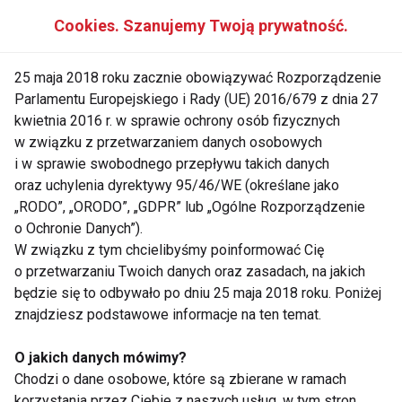
zrobić prosty test. Chwyć but obiema rękami i
Cookies. Szanujemy Twoją prywatność.
spróbuj zgiąć podeszwę, podobnie jak przy
stawianiu kroku. Dobra podeszwa powinna uginać się
25 maja 2018 roku zacznie obowiązywać Rozporządzenie
równomiernie i przybierać kształt zbliżony do łuku.
Parlamentu Europejskiego i Rady (UE) 2016/679 z dnia 27
Jeżeli widzisz, że but „składa się” i zgina w pół, lepiej
kwietnia 2016 r. w sprawie ochrony osób fizycznych
odstaw go na półkę i wypróbuj inny. Najlepiej
w związku z przetwarzaniem danych osobowych
rozejrzeć się za modelami z podeszwami włoskiej
i w sprawie swobodnego przepływu takich danych
oraz uchylenia dyrektywy 95/46/WE (określane jako
firmy Vibram lub V-Lite marki Hi-Tec.
„RODO”, „ORODO”, „GDPR” lub „Ogólne Rozporządzenie
o Ochronie Danych”).
Wysokiej jakości podeszwy to nie tylko dobra
W związku z tym chcielibyśmy poinformować Cię
amortyzacja ale i bezpieczeństwo – przekonuje
o przetwarzaniu Twoich danych oraz zasadach, na jakich
Jarosław Gewinner, przedstawiciel dystrybutora
będzie się to odbywało po dniu 25 maja 2018 roku. Poniżej
marki Hi-Tec – Producenci dobierają rzeźbę bieżnika
znajdziesz podstawowe informacje na ten temat.
oraz skład chemiczny mieszanki w ten sposób, aby
O jakich danych mówimy?
zapewniały dobrą przyczepność na różnej
Chodzi o dane osobowe, które są zbierane w ramach
nawierzchni. To szczególnie ważne gdy podczas
korzystania przez Ciebie z naszych usług, w tym stron