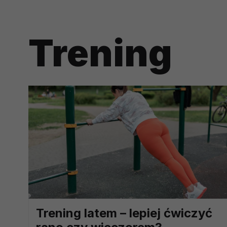
potrzebom
Komu możemy przekazać dane
Trening
Zgodnie z obowiązującym prawe
np. agencjom marketingowym, p
obowiązującego prawa np. sądy l
prawną. Pragniemy też wspomnieć
Zaufanych parterów.
Jakie masz prawa w stosunku 
Masz między innymi prawo do żąd
także wycofać zgodę na przetwar
szczegółowo tutaj.
Jakie są podstawy prawne prz
Każde przetwarzanie Twoich dany
Podstawą prawną przetwarzania 
Trening latem – lepiej ćwiczyć
analizowania ich i udoskonalani
(tymi umowami są zazwyczaj regu