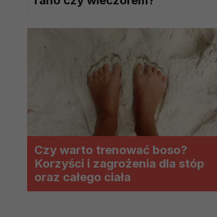
rano czy wieczorem?
prawną dla pomiarów statystyczny
Przetwarzanie Twoich danych w c
zgody.
Czy warto trenować boso?
Korzyści i zagrożenia dla stóp
oraz całego ciała