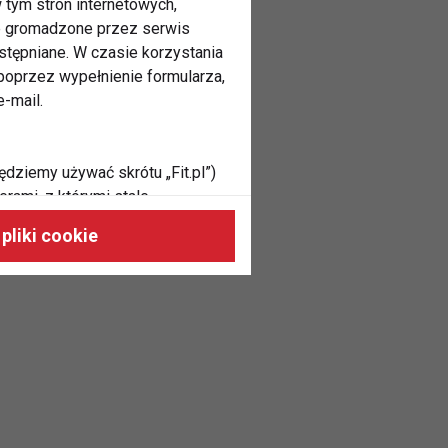
 tym stron internetowych,
ne gromadzone przez serwis
stępniane. W czasie korzystania
oprzez wypełnienie formularza,
-mail.
ędziemy używać skrótu „Fit.pl”)
rami, z którymi stale
 naszych stronach, do Twoich
pliki cookie
h zainteresowań oraz do
dużycia,
malnie odpowiadać Twoim