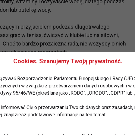
trolity, witaminy i oczywiście wodę, dlatego podczas
don lub butelkę wody.
czącym przyjacielem podczas długotrwałego
asz grać w tenisa, ćwiczyć w klubie lub na siłowni,
i. Choć to bardzo prozaiczna rada, nie wszyscy o nich
 nieoczekiwanych momentach.
Cookies. Szanujemy Twoją prywatność.
o gadżet-zabawka, biegacze zaś przekonują, że warto
gotowań do maratonów, ale także codziennego treningu.
ązywać Rozporządzenie Parlamentu Europejskiego i Rady (UE) 
tna serca w trakcie wysiłku, ‘pilnuje’ on, by biegacz
 fizycznych w związku z przetwarzaniem danych osobowych i w
rektywy 95/46/WE (określane jako „RODO”, „ORODO”, „GDPR” lub
, czyli ustanowionych dystansów, odpowiadających
rawa kondycji itp.)
informować Cię o przetwarzaniu Twoich danych oraz zasadach, n
ej znajdziesz podstawowe informacje na ten temat.
dętka
- prawdziwi kolarze i amatorzy sportów
iadanie podstawowego oprzyrządowania roweru. Bez