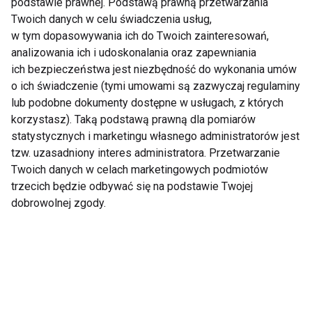
podstawie prawnej. Podstawą prawną przetwarzania
rynkowych. Na pewno znajdziecie coś dla siebie.” –
Twoich danych w celu świadczenia usług,
podsumowuje przedstawicielka sieci CityFit.
w tym dopasowywania ich do Twoich zainteresowań,
W końcu przyszły sezon bikini coraz bliżej.
analizowania ich i udoskonalania oraz zapewniania
ich bezpieczeństwa jest niezbędność do wykonania umów
o ich świadczenie (tymi umowami są zazwyczaj regulaminy
www.fit.pl
lub podobne dokumenty dostępne w usługach, z których
korzystasz). Taką podstawą prawną dla pomiarów
TRENING
MOTYWACJA
FORMA
statystycznych i marketingu własnego administratorów jest
tzw. uzasadniony interes administratora. Przetwarzanie
POWRÓT DO FORMY
KLUBY FITNESS
Twoich danych w celach marketingowych podmiotów
trzecich będzie odbywać się na podstawie Twojej
dobrowolnej zgody.
Trening