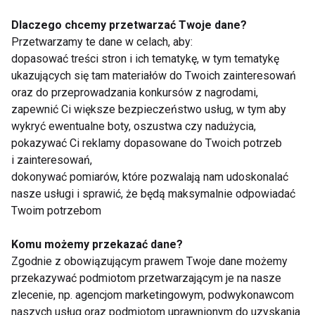
żeby mięśnie miały czas odpocząć. Pamiętaj o tym,
Dlaczego chcemy przetwarzać Twoje dane?
żeby się wysypiać. Sen stanowi największe źródło
Przetwarzamy te dane w celach, aby:
regeneracji. Mała ilość snu powoduje spadek
dopasować treści stron i ich tematykę, w tym tematykę
wydzielania leptyny (hormon sytości) i wzrost
ukazujących się tam materiałów do Twoich zainteresowań
poziomu greliny (odpowiedzialnej za uczucie głodu).
oraz do przeprowadzania konkursów z nagrodami,
Spanie poniżej 6 godzin powoduje przyrost tkanki
zapewnić Ci większe bezpieczeństwo usług, w tym aby
wykryć ewentualne boty, oszustwa czy nadużycia,
tłuszczowej. Pamiętaj o tym w ferworze licznych
pokazywać Ci reklamy dopasowane do Twoich potrzeb
zajęć.
i zainteresowań,
dokonywać pomiarów, które pozwalają nam udoskonalać
Partner treningowy
nasze usługi i sprawić, że będą maksymalnie odpowiadać
Twoim potrzebom
Zdecydowanie łatwiej znaleźć nam motywację do
Komu możemy przekazać dane?
walki o lepszą formę jeżeli mamy przy sobie osobę,
Zgodnie z obowiązującym prawem Twoje dane możemy
która nas motywuje i wspólnie z nami stawia sobie
przekazywać podmiotom przetwarzającym je na nasze
wyzwania treningowe. Namów znajomego, partnera,
zlecenie, np. agencjom marketingowym, podwykonawcom
rodzeństwo niech razem z tobą zadba o kondycję.
naszych usług oraz podmiotom uprawnionym do uzyskania