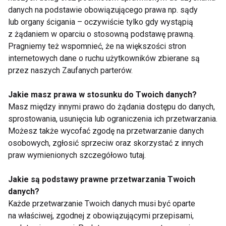
Dzięki temu łatwiej będzie ci wytrwać w nowych
danych na podstawie obowiązującego prawa np. sądy
postanowieniach oraz cieszyć się każdym
lub organy ścigania – oczywiście tylko gdy wystąpią
z żądaniem w oparciu o stosowną podstawę prawną.
osiągniętym progresem.
Pragniemy też wspomnieć, że na większości stron
internetowych dane o ruchu użytkowników zbierane są
Powrót do formy po wakacjach nie jest taki trudny
przez naszych Zaufanych parterów.
jak się wydaje, pod warunkiem, że masz
odpowiednie nastawienie i nie porywasz się od razu
Jakie masz prawa w stosunku do Twoich danych?
z motyką na słońce.
Masz między innymi prawo do żądania dostępu do danych,
sprostowania, usunięcia lub ograniczenia ich przetwarzania.
„Najważniejsze to wybrać taką aktywność fizyczną
Możesz także wycofać zgodę na przetwarzanie danych
jaką się lubi i co jakiś czas ją zmieniać próbując
osobowych, zgłosić sprzeciw oraz skorzystać z innych
nowości. Jeżeli w ubiegłym roku wykonywałeś sam
praw wymienionych szczegółowo tutaj.
trening siłowy, spróbuj czegoś nowego – np. zajęć
typu crossfit lub Tabaty. Jeżeli do tej pory ćwiczyłaś
Jakie są podstawy prawne przetwarzania Twoich
tylko fitness, polecam trening ze sztangą. Kluby
danych?
Każde przetwarzanie Twoich danych musi być oparte
fitness z roku na rok modyfikują swoją ofertę
na właściwej, zgodnej z obowiązującymi przepisami,
dostosowując ją do potrzeb klienta i nowości