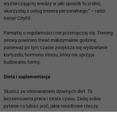
wystarczającej wiedzy w jaki sposób to zrobić,
skorzystaj z usług trenera personalnego.” – radzi
trener CityFit.
Pamiętaj o regularności i nie przemęczaj się. Trening
siłowy powinien trwać maksymalnie godzinę,
ponieważ po tym czasie zwiększa się wydzielanie
kortyzolu, hormonu stresu, który nie sprzyja
budowaniu formy.
Dieta i suplementacja
Skończ ze stosowaniem dziwnych diet. To
bezsensowna praca i strata czasu. Zadaj sobie
pytanie co lubisz jeść, jakie niezdrowe rzeczy
wkładasz na talerz. Następnie zastanów się czym