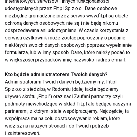
internetowych, serwisów i innych funkcjonalności
zniechęcenia pamiętaj też o dostarczeniu
udostępnianych przez Fit.pl Sp.z.o.o.. Dane osobowe
odpowiedniej dawki witaminy D. Wbrew pozorom ona
niezbędne gromadzone przez serwis www.fit.pl są objęte
również ma wpływ na motywacje ponieważ wpływa
ochroną danych osobowych: nie są i nie będą nikomu
na nasze samopoczucie.” – wylicza Ilona Wilk.
odsprzedawana ani udostępniane. W czasie korzystania z
serwisu użytkownik może zostać poproszony o podanie
To jakiej suplementacji potrzebujesz zależy od
niektórych swoich danych osobowych poprzez wypełnienie
twoich celów treningowych, dlatego warto zasięgnąć
formularza, lub w inny sposób. Dane, które należy podać to
w tej tematyce porady trenera lub osoby, która się na
w większości przypadków imię, nazwisko i adres e-mail.
tym zna.
Kto będzie administratorem Twoich danych?
Regeneracja
Administratorami Twoich danych będziemy my: Fit.pl
Sp.z.o.o z siedzibą w Radomiu (dalej także będziemy
używać skrótu „Fit.pl”) oraz nasi Zaufani partnerzy czyli
Wracając na siłownię nie zapominaj również o
podmioty niewchodzące w skład Fit.pl ale będące naszymi
regeneracji. Odpoczynek podczas cyklów
partnerami, z którymi stale współpracujemy. Najczęściej ta
treningowych jest równie ważny. Po wakacyjnej
współpraca ma na celu dostosowywanie reklam, które
przerwie nie wykonuj od razu 5 treningów w
widzisz na naszych stronach, do Twoich potrzeb
tygodniu. Zacznij od 3, co drugi dzień w taki sposób,
i zainteresowań.