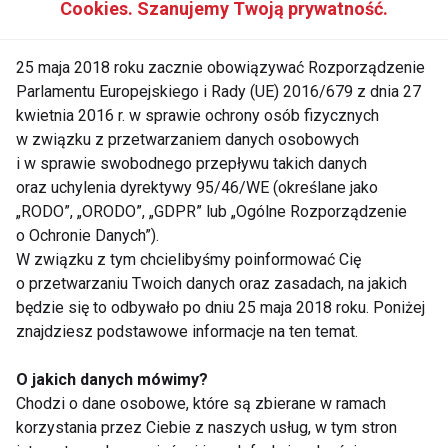
Cookies. Szanujemy Twoją prywatność.
równie smakowitym możesz je zastąpić. W
internecie jest wiele przepisów na smaczne, słodkie
25 maja 2018 roku zacznie obowiązywać Rozporządzenie
potrawy, które smakują wyśmienicie, a są zdrowe i
Parlamentu Europejskiego i Rady (UE) 2016/679 z dnia 27
fit. Pamiętaj też o odpowiedniej suplementacji, która
kwietnia 2016 r. w sprawie ochrony osób fizycznych
nie tylko wyrówna niedobory witamin, ale także
w związku z przetwarzaniem danych osobowych
wspomoże skuteczność wysiłków żywieniowych i
i w sprawie swobodnego przepływu takich danych
treningowych. „Odżywka białkowa spożywana po
oraz uchylenia dyrektywy 95/46/WE (określane jako
treningu pomoże dostarczyć organizmowi właściwą
„RODO”, „ORODO”, „GDPR” lub „Ogólne Rozporządzenie
o Ochronie Danych”).
ilość białka potrzebnego do budowania tkanki
W związku z tym chcielibyśmy poinformować Cię
mięśniowej. BCAA, czyli aminokwasy rozgałęzione
o przetwarzaniu Twoich danych oraz zasadach, na jakich
przyjmowane po treningu pomogą przyspieszyć
będzie się to odbywało po dniu 25 maja 2018 roku. Poniżej
regenerację i zmniejszyć tzw. „zakwasy”. Sięgając
znajdziesz podstawowe informacje na ten temat.
po nie przed treningiem dodatkowo zabezpieczasz
organizm przed katabolizmem, czyli rozpadem
O jakich danych mówimy?
Chodzi o dane osobowe, które są zbierane w ramach
mięśni. Trenując potrzebujemy witamin i minerałów
korzystania przez Ciebie z naszych usług, w tym stron
(np. magnez). A żeby uniknąć jesiennej depresji i