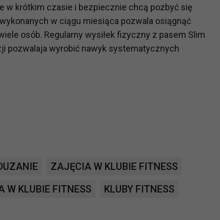
 w krótkim czasie i bezpiecznie chcą pozbyć się
ch i marketingu własnego administratorów jest tzw. uzasadniony
w wykonanych w ciągu miesiąca pozwala osiągnąć
elach marketingowych podmiotów trzecich będzie odbywać się 
 wiele osób. Regularny wysiłek fizyczny z pasem Slim
kazji pozwalaja wyrobić nawyk systematycznych
DUZANIE
ZAJĘCIA W KLUBIE FITNESS
A W KLUBIE FITNESS
KLUBY FITNESS