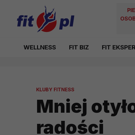
PI
OSOB
WELLNESS
FIT BIZ
FIT EKSPE
KLUBY FITNESS
Mniej otył
radości