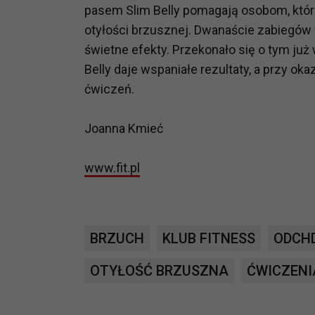
pasem Slim Belly pomagają osobom, które
prawną dla pomiarów statystyczny
otyłości brzusznej. Dwanaście zabiegó
Przetwarzanie Twoich danych w c
zgody.
świetne efekty. Przekonało się o tym już
Belly daje wspaniałe rezultaty, a przy o
ćwiczeń.
Joanna Kmieć
www.fit.pl
BRZUCH
KLUB FITNESS
ODCH
OTYŁOŚĆ BRZUSZNA
ĆWICZENI