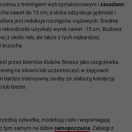
ączeniu z treningiem wytrzymałościowym i
zasadami
ha nawet do 15 cm, a skóra odzyskuje jędrność i
?
żliwa jest redukcja rozstępów ciążowych. Średnia
m Twoje dane możemy przekazywać podmiotom przetwarzającym
e rekordzistki uzyskały wynik nawet -15 cm. Budowa
odwykonawcom naszych usług oraz podmiotom uprawnionym do u
 z okolic talii, ale także z tych najbardziej
ub organy ścigania – oczywiście tylko gdy wystąpią z żądanie
i brzucha.
, że na większości stron internetowych dane o ruchu użytkown
jest przez klientów klubów fitness jako rozgrzewka.
do Twoich danych?
ening na siłowni lub uczestniczyć w zajęciach
ania dostępu do danych, sprostowania, usunięcia lub ogranicze
m bardzo intensywny, osoby ze słabszą kondycją
zanie danych osobowych, zgłosić sprzeciw oraz skorzystać z 
lub bieżni.
etwarzania Twoich danych?
ch musi być oparte na właściwej, zgodnej z obowiązującymi prz
Twoich danych w celu świadczenia usług, w tym dopasowywania
 rzeźbią sylwetkę, modelują ciało i wspomagają
a oraz zapewniania ich bezpieczeństwa jest niezbędność do wyk
ąc tym samym na dobre
samopoczucie
. Zabiegi z
laminy lub podobne dokumenty dostępne w usługach, z których