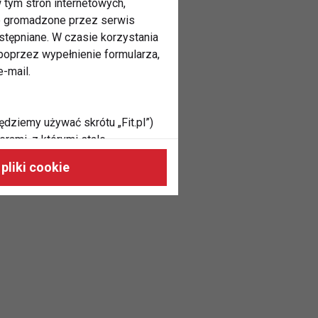
 tym stron internetowych,
ne gromadzone przez serwis
stępniane. W czasie korzystania
oprzez wypełnienie formularza,
-mail.
ędziemy używać skrótu „Fit.pl”)
rami, z którymi stale
 naszych stronach, do Twoich
pliki cookie
h zainteresowań oraz do
dużycia,
malnie odpowiadać Twoim