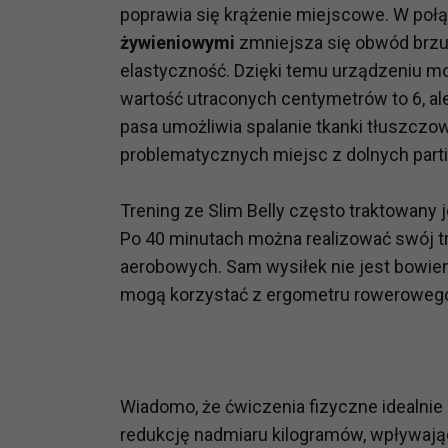
potrzebom
poprawia się krążenie miejscowe. W poł
żywieniowymi
zmniejsza się obwód brzuc
Komu możemy przekazać dane
elastyczność. Dzięki temu urządzeniu mo
Zgodnie z obowiązującym prawe
wartość utraconych centymetrów to 6, al
np. agencjom marketingowym, p
pasa umożliwia spalanie tkanki tłuszczowej
obowiązującego prawa np. sądy l
problematycznych miejsc z dolnych parti
prawną. Pragniemy też wspomnieć
Zaufanych parterów.
Trening ze Slim Belly często traktowany 
Jakie masz prawa w stosunku 
Po 40 minutach można realizować swój tr
Masz między innymi prawo do żąd
aerobowych. Sam wysiłek nie jest bowie
także wycofać zgodę na przetwar
mogą korzystać z ergometru rowerowego 
szczegółowo tutaj.
Jakie są podstawy prawne prz
Każde przetwarzanie Twoich dany
Podstawą prawną przetwarzania 
Wiadomo, że ćwiczenia fizyczne idealnie
analizowania ich i udoskonalani
redukcję nadmiaru kilogramów, wpływaj
(tymi umowami są zazwyczaj regu