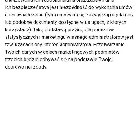
Wyrażam zgodę na otrzymywanie informacji
ich bezpieczeństwa jest niezbędność do wykonania umów
handlowej drogą elektroniczną na podany adres e-mail
o ich świadczenie (tymi umowami są zazwyczaj regulaminy
przez FIT.PL. Więcej informacji znajdziesz w Polityce
lub podobne dokumenty dostępne w usługach, z których
Prywatności.
korzystasz). Taką podstawą prawną dla pomiarów
statystycznych i marketingu własnego administratorów jest
ZAPISZ SIĘ
tzw. uzasadniony interes administratora. Przetwarzanie
Twoich danych w celach marketingowych podmiotów
trzecich będzie odbywać się na podstawie Twojej
dobrowolnej zgody.
WSPÓŁPRACA
REDAKCJA
PRYWATNOŚĆ
Cookies