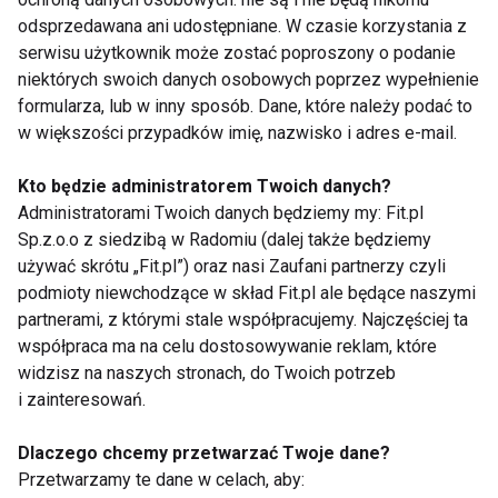
Sauna
odsprzedawana ani udostępniane. W czasie korzystania z
serwisu użytkownik może zostać poproszony o podanie
niektórych swoich danych osobowych poprzez wypełnienie
formularza, lub w inny sposób. Dane, które należy podać to
Sauna - najlepszy sposób na
w większości przypadków imię, nazwisko i adres e-mail.
jesienny chłód
Kto będzie administratorem Twoich danych?
Administratorami Twoich danych będziemy my: Fit.pl
Sp.z.o.o z siedzibą w Radomiu (dalej także będziemy
Jak prawidłowo korzystać z
używać skrótu „Fit.pl”) oraz nasi Zaufani partnerzy czyli
saun?
podmioty niewchodzące w skład Fit.pl ale będące naszymi
partnerami, z którymi stale współpracujemy. Najczęściej ta
współpraca ma na celu dostosowywanie reklam, które
Jak prawidłowo korzystać z
widzisz na naszych stronach, do Twoich potrzeb
saun?
i zainteresowań.
Dlaczego chcemy przetwarzać Twoje dane?
Przetwarzamy te dane w celach, aby:
Sauna i łaźnia parowa