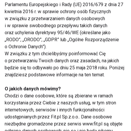
Parlamentu Europejskiego i Rady (UE) 2016/679 z dnia 27
Sauna i jej niezwykła moc
kwietnia 2016 r. w sprawie ochrony osób fizycznych
w związku z przetwarzaniem danych osobowych
i w sprawie swobodnego przepływu takich danych
oraz uchylenia dyrektywy 95/46/WE (określane jako
Odnowa biologiczna
„RODO”, „ORODO”, „GDPR” lub „Ogólne Rozporządzenie
o Ochronie Danych”).
W związku z tym chcielibyśmy poinformować Cię
o przetwarzaniu Twoich danych oraz zasadach, na jakich
będzie się to odbywało po dniu 25 maja 2018 roku. Poniżej
Wiejskie SPA
znajdziesz podstawowe informacje na ten temat.
O jakich danych mówimy?
Chodzi o dane osobowe, które są zbierane w ramach
Sauna
korzystania przez Ciebie z naszych usług, w tym stron
internetowych, serwisów i innych funkcjonalności
udostępnianych przez Fit.pl Sp.z.o.o.. Dane osobowe
niezbędne gromadzone przez serwis www.fit.pl są objęte
ochroną danych osobowych: nie są i nie będą nikomu