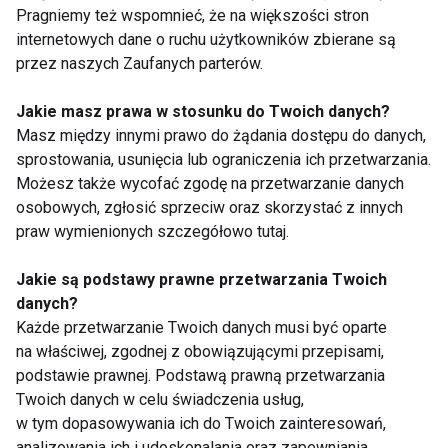
Pragniemy też wspomnieć, że na większości stron
internetowych dane o ruchu użytkowników zbierane są
przez naszych Zaufanych parterów.
Sauna dla fanów futbolu
Jakie masz prawa w stosunku do Twoich danych?
Masz między innymi prawo do żądania dostępu do danych,
sprostowania, usunięcia lub ograniczenia ich przetwarzania.
Możesz także wycofać zgodę na przetwarzanie danych
osobowych, zgłosić sprzeciw oraz skorzystać z innych
praw wymienionych szczegółowo tutaj.
Nie przegap nowości ze
Jakie są podstawy prawne przetwarzania Twoich
danych?
świata FIT!
Każde przetwarzanie Twoich danych musi być oparte
na właściwej, zgodnej z obowiązującymi przepisami,
Zapisz się do naszego newslettera
podstawie prawnej. Podstawą prawną przetwarzania
Twoich danych w celu świadczenia usług,
w tym dopasowywania ich do Twoich zainteresowań,
analizowania ich i udoskonalania oraz zapewniania