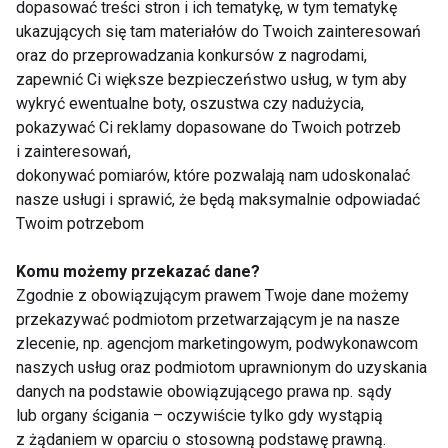
dopasować treści stron i ich tematykę, w tym tematykę
ukazujących się tam materiałów do Twoich zainteresowań
oraz do przeprowadzania konkursów z nagrodami,
zapewnić Ci większe bezpieczeństwo usług, w tym aby
Nad książką z hantlami
wykryć ewentualne boty, oszustwa czy nadużycia,
pokazywać Ci reklamy dopasowane do Twoich potrzeb
i zainteresowań,
dokonywać pomiarów, które pozwalają nam udoskonalać
nasze usługi i sprawić, że będą maksymalnie odpowiadać
Pierwszy raz w saunie
Twoim potrzebom
Komu możemy przekazać dane?
Zgodnie z obowiązującym prawem Twoje dane możemy
Szczuplejsi po saunie
przekazywać podmiotom przetwarzającym je na nasze
zlecenie, np. agencjom marketingowym, podwykonawcom
naszych usług oraz podmiotom uprawnionym do uzyskania
danych na podstawie obowiązującego prawa np. sądy
lub organy ścigania – oczywiście tylko gdy wystąpią
Na rozgrzewkę - sauna
z żądaniem w oparciu o stosowną podstawę prawną.