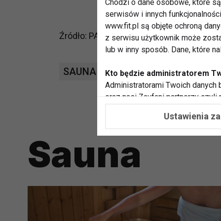
Chodzi o dane osobowe, które są 
serwisów i innych funkcjonalnośc
www.fit.pl są objęte ochroną dan
Źródło: PAP - Nauka w Polsce
z serwisu użytkownik może zosta
lub w inny sposób. Dane, które n
SAUNA
POZYTYWNE DZIAŁANIE
Kto będzie administratorem T
Administratorami Twoich danych b
oraz nasi Zaufani partnerzy czyli
współpracujemy. Najczęściej ta 
Ustawienia z
potrzeb i zainteresowań.
Sauna
Dlaczego chcemy przetwarzać
Przetwarzamy te dane w celach, 
dopasować treści stron i ich tem
przeprowadzania konkursów z na
zapewnić Ci większe bezpieczeńs
pokazywać Ci reklamy dopasowan
dokonywać pomiarów, które pozw