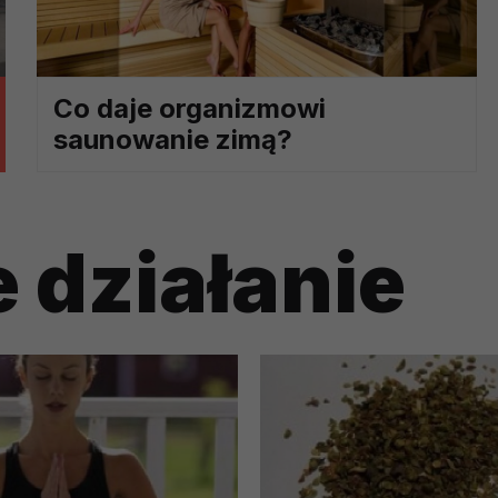
ch i marketingu własnego administratorów jest tzw. uzasadniony
elach marketingowych podmiotów trzecich będzie odbywać się 
Co daje organizmowi
saunowanie zimą?
 działanie