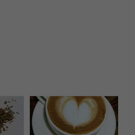
 interes administratora.
na podstawie Twojej dobrowolnej