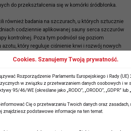
ych do przekształcenia się w komórki śródbłonka.
i również badania na szczurach, u których sztucznie
dniach codziennie aplikowanej sauny serca szczurów
upy kontrolnej. Poza tym podniósł się poziom
zotu, który reguluje ciśnienie krwi i rozwój nowych
Cookies. Szanujemy Twoją prywatność.
na komórki nerwowe - pod wpływem podwyższonej
ązywać Rozporządzenie Parlamentu Europejskiego i Rady (UE) 
ęścia" - serotoninę.
 fizycznych w związku z przetwarzaniem danych osobowych i w
rektywy 95/46/WE (określane jako „RODO”, „ORODO”, „GDPR” lub
strzegają jednak, że osoby z niewydolnością serca
informować Cię o przetwarzaniu Twoich danych oraz zasadach, n
zić do sauny - potrzebne są dalsze prace. Zgodnie z
ej znajdziesz podstawowe informacje na ten temat.
 niewydolność serca jest przeciwwskazaniem do