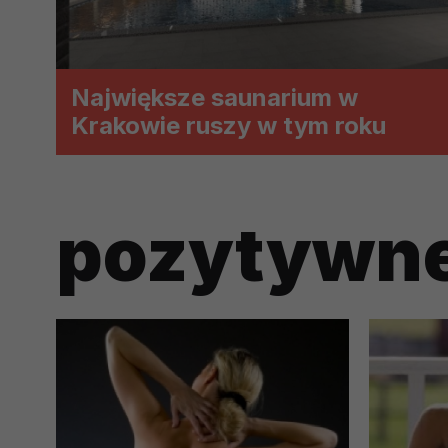
prawną dla pomiarów statystyczny
Przetwarzanie Twoich danych w c
zgody.
Największe saunarium w
Krakowie ruszy w tym roku
pozytywne