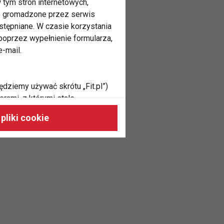
 tym stron internetowych,
ne gromadzone przez serwis
stępniane. W czasie korzystania
oprzez wypełnienie formularza,
-mail.
ędziemy używać skrótu „Fit.pl”)
rami, z którymi stale
 naszych stronach, do Twoich
pliki cookie
h zainteresowań oraz do
dużycia,
malnie odpowiadać Twoim