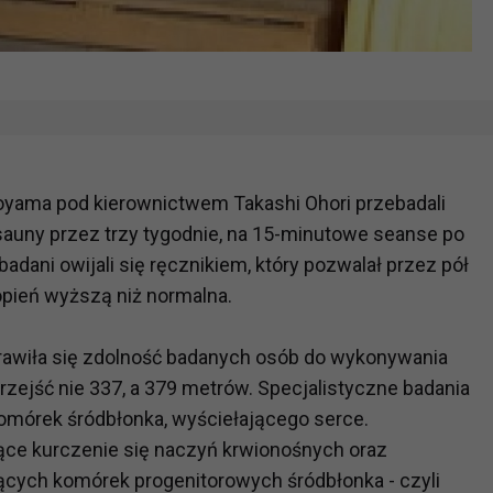
yama pod kierownictwem Takashi Ohori przebadali
 sauny przez trzy tygodnie, na 15-minutowe seanse po
badani owijali się ręcznikiem, który pozwalał przez pół
opień wyższą niż normalna.
prawiła się zdolność badanych osób do wykonywania
rzejść nie 337, a 379 metrów. Specjalistyczne badania
omórek śródbłonka, wyściełającego serce.
ące kurczenie się naczyń krwionośnych oraz
żących komórek progenitorowych śródbłonka - czyli