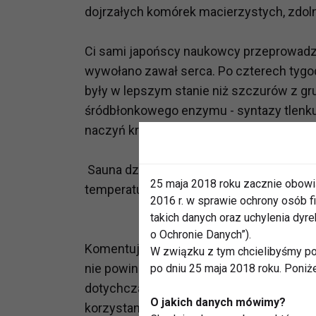
dojrzałych komórek macierzystych, zdoln
Ci sami japońscy naukowcy przeprowadzil
wywołano zawał serca. Po czterech tygo
były w lepszym stanie niż szczurów z gr
śródbłonkowego enzymu - syntazy tlenku a
naczyń krwionośnych.
Sauna działa nie tylko na serce, ale i 
25 maja 2018 roku zacznie obowi
temperatury wydzielają "cząsteczkę szcz
2016 r. w sprawie ochrony osób
takich danych oraz uchylenia dy
o Ochronie Danych”).
Komentujący wyniki badań kardiolodzy za
W związku z tym chcielibyśmy po
nie powinny na razie na własną rękę chod
po dniu 25 maja 2018 roku. Poniż
dotychczas obowiązującymi zaleceniami
O jakich danych mówimy?
korzystania z sauny.