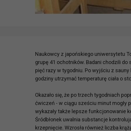
Naukowcy z japońskiego uniwersytetu To
grupę 41 ochotników. Badani chodzili do
pięć razy w tygodniu. Po wyjściu z sauny 
godziny utrzymać temperaturę ciała o st
Okazało się, że po trzech tygodniach po
ćwiczeń - w ciągu sześciu minut mogły p
wykazały także lepsze funkcjonowanie k
Śródbłonek uwalnia substancje kontroluj
krzepnięcie. Wzrosła również liczba krą