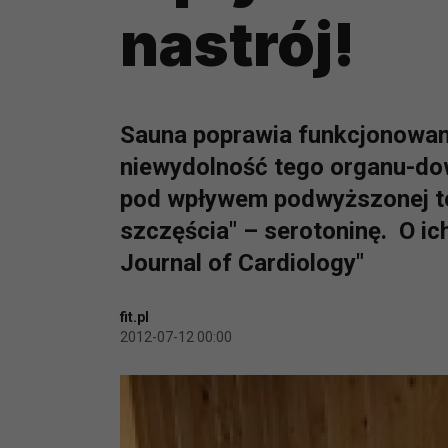
nastrój!
Sauna poprawia funkcjonowani
niewydolność tego organu-d
pod wpływem podwyższonej te
szczęścia" – serotoninę. O i
Journal of Cardiology"
fit.pl
2012-07-12 00:00