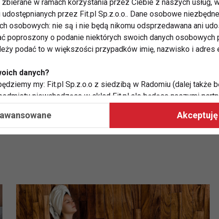
zbierane w ramach korzystania przez Ciebie z naszych usług, w
i udostępnianych przez Fit.pl Sp.z.o.o.. Dane osobowe niezbęd
ych osobowych: nie są i nie będą nikomu odsprzedawana ani udo
ć poproszony o podanie niektórych swoich danych osobowych p
ależy podać to w większości przypadków imię, nazwisko i adres e
POPRAWA
CIEKAWOSTKI
FIT LIGHT
woich danych?
ędziemy my: Fit.pl Sp.z.o.o z siedzibą w Radomiu (dalej także b
 podmioty niewchodzące w skład Fit.pl ale będące naszymi partne
współpraca ma na celu dostosowywanie reklam, które widzisz na
aawansowane
Akceptuję 
 Twoje dane?
aby:
atykę, w tym tematykę ukazujących się tam materiałów do Twoic
grodami,
two usług, w tym aby wykryć ewentualne boty, oszustwa czy na
e do Twoich potrzeb i zainteresowań,
alają nam udoskonalać nasze usługi i sprawić, że będą maksy