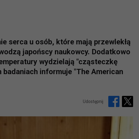
e serca u osób, które mają przewlekłą
owodzą japońscy naukowcy. Dodatkowo
mperatury wydzielają "cząsteczkę
ch badaniach informuje "The American
Udostępnij