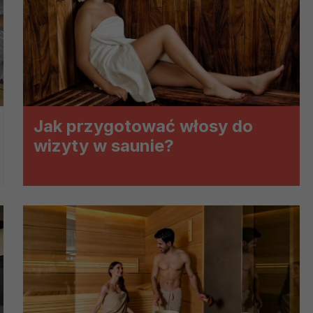
?
m Twoje dane możemy przekazywać podmiotom przetwarzającym
odwykonawcom naszych usług oraz podmiotom uprawnionym do u
ub organy ścigania – oczywiście tylko gdy wystąpią z żądanie
, że na większości stron internetowych dane o ruchu użytkown
Jak przygotować włosy do
wizyty w saunie?
do Twoich danych?
ania dostępu do danych, sprostowania, usunięcia lub ogranicze
zanie danych osobowych, zgłosić sprzeciw oraz skorzystać z 
etwarzania Twoich danych?
ch musi być oparte na właściwej, zgodnej z obowiązującymi prz
Twoich danych w celu świadczenia usług, w tym dopasowywania
a oraz zapewniania ich bezpieczeństwa jest niezbędność do wyk
laminy lub podobne dokumenty dostępne w usługach, z których