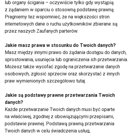
lub organy ścigania – oczywiście tylko gdy wystąpią
z żądaniem w oparciu o stosowną podstawę prawną.
Trening
Pragniemy też wspomnieć, że na większości stron
internetowych dane o ruchu użytkowników zbierane są
przez naszych Zaufanych parterów.
Jakie masz prawa w stosunku do Twoich danych?
Masz między innymi prawo do żądania dostępu do danych,
sprostowania, usunięcia lub ograniczenia ich przetwarzania.
Możesz także wycofać zgodę na przetwarzanie danych
Trening latem – lepiej
Spacer po posiłku – jak
ćwiczyć rano czy
wpływa na poziom
osobowych, zgłosić sprzeciw oraz skorzystać z innych
wieczorem?
cukru we krwi?
praw wymienionych szczegółowo tutaj.
Jakie są podstawy prawne przetwarzania Twoich
danych?
Każde przetwarzanie Twoich danych musi być oparte
na właściwej, zgodnej z obowiązującymi przepisami,
podstawie prawnej. Podstawą prawną przetwarzania
Twoich danych w celu świadczenia usług,
Czy warto trenować
Trening z gumami