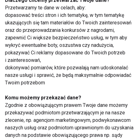
Dlaczego chcemy przetwarzać Twoje dane?
marka Let`s Bands, która nie tylko zapewnia wysokiej
Przetwarzamy te dane w celach, aby:
klasy produkty, ale dodaje kompletne zestawy
dopasować treści stron i ich tematykę, w tym tematykę
ćwiczeń i programy treningowe.
ukazujących się tam materiałów do Twoich zainteresowań
oraz do przeprowadzania konkursów z nagrodami,
zapewnić Ci większe bezpieczeństwo usług, w tym aby
wykryć ewentualne boty, oszustwa czy nadużycia,
pokazywać Ci reklamy dopasowane do Twoich potrzeb
Gumy marki Let`s Bands można znaleźć na stronie
i zainteresowań,
www.newlevelsport.pl
dokonywać pomiarów, które pozwalają nam udoskonalać
nasze usługi i sprawić, że będą maksymalnie odpowiadać
Maria Kilian
alwaysfit.pl
Twoim potrzebom
Komu możemy przekazać dane?
TRENING
TRENINGI
CIAŁO
Zgodnie z obowiązującym prawem Twoje dane możemy
TRENING W DOMU
ĆWICZENIA
przekazywać podmiotom przetwarzającym je na nasze
zlecenie, np. agencjom marketingowym, podwykonawcom
naszych usług oraz podmiotom uprawnionym do uzyskania
danych na podstawie obowiązującego prawa np. sądy