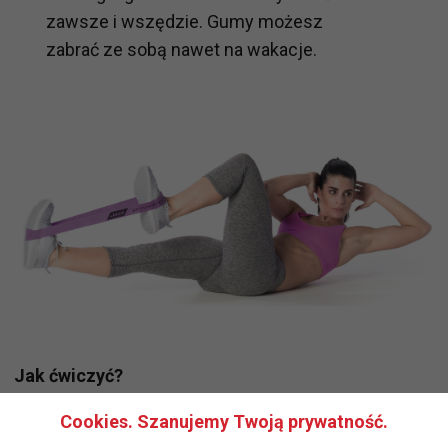
zawsze i wszędzie. Gumy możesz
zabrać ze sobą nawet na wakacje.
Jak ćwiczyć?
Cookies. Szanujemy Twoją prywatność.
Aby wynieść jak najwięcej korzyści z treningu z