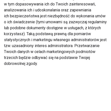
w tym dopasowywania ich do Twoich zainteresowań,
boso? Korzyści i
oporowymi. 20 minut,
zagrożenia dla stóp
które wzmocnią całe
analizowania ich i udoskonalania oraz zapewniania
oraz całego ciała
ciało
ich bezpieczeństwa jest niezbędność do wykonania umów
o ich świadczenie (tymi umowami są zazwyczaj regulaminy
Pokaż więcej
lub podobne dokumenty dostępne w usługach, z których
korzystasz). Taką podstawą prawną dla pomiarów
statystycznych i marketingu własnego administratorów jest
tzw. uzasadniony interes administratora. Przetwarzanie
Twoich danych w celach marketingowych podmiotów
Treningi
trzecich będzie odbywać się na podstawie Twojej
dobrowolnej zgody.
Naukowcy
5 porad, jak
udowadniają: trening
zmotywować się do
siłowy redukuje
treningu