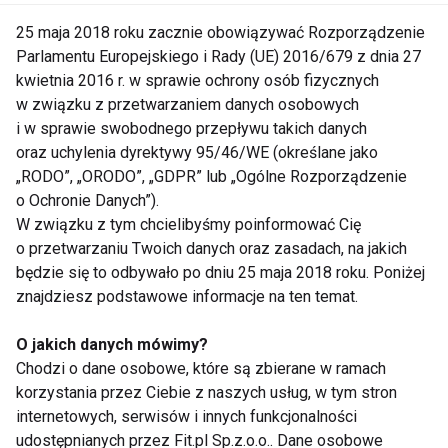
gumami oraz zachować bezpieczeństwo, w
25 maja 2018 roku zacznie obowiązywać Rozporządzenie
pierwszej kolejności należy dobrać odpowiedni dla
Parlamentu Europejskiego i Rady (UE) 2016/679 z dnia 27
siebie opór gumy. Początkowo, zanim poznasz
kwietnia 2016 r. w sprawie ochrony osób fizycznych
ćwiczenia, sięgnij po najlżejszą gumę, Z czasem
w związku z przetwarzaniem danych osobowych
przejdź do kolejnego poziomu. Ćwiczenia możesz
i w sprawie swobodnego przepływu takich danych
wykonywać pojedynczo (np. 3 serie po 15
oraz uchylenia dyrektywy 95/46/WE (określane jako
„RODO”, „ORODO”, „GDPR” lub „Ogólne Rozporządzenie
powtórzeń) lub wykonać 3 ćwiczenia pod rząd,
o Ochronie Danych”).
angażując przy tym inne partie ciała. Każdy trening
W związku z tym chcielibyśmy poinformować Cię
powinnien zostać poprzedzony rozgrzewką i
o przetwarzaniu Twoich danych oraz zasadach, na jakich
zakończony sesją rozciagania.
będzie się to odbywało po dniu 25 maja 2018 roku. Poniżej
znajdziesz podstawowe informacje na ten temat.
Poniżej przedstawionych zostało kilka
O jakich danych mówimy?
podstawowych ćwiczeń. Wykonaj 15 powtórzeń
Chodzi o dane osobowe, które są zbierane w ramach
każdego ćwiczenia. Powtórz 2-3 razy.
korzystania przez Ciebie z naszych usług, w tym stron
internetowych, serwisów i innych funkcjonalności
udostępnianych przez Fit.pl Sp.z.o.o.. Dane osobowe