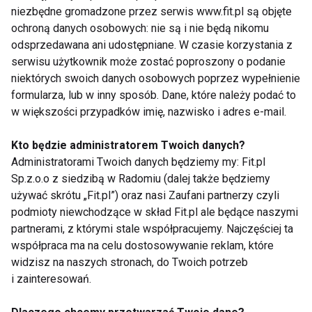
niezbędne gromadzone przez serwis www.fit.pl są objęte
ochroną danych osobowych: nie są i nie będą nikomu
odsprzedawana ani udostępniane. W czasie korzystania z
serwisu użytkownik może zostać poproszony o podanie
niektórych swoich danych osobowych poprzez wypełnienie
formularza, lub w inny sposób. Dane, które należy podać to
w większości przypadków imię, nazwisko i adres e-mail.
Kto będzie administratorem Twoich danych?
Administratorami Twoich danych będziemy my: Fit.pl
Sp.z.o.o z siedzibą w Radomiu (dalej także będziemy
używać skrótu „Fit.pl”) oraz nasi Zaufani partnerzy czyli
podmioty niewchodzące w skład Fit.pl ale będące naszymi
Jak wybrać ?
partnerami, z którymi stale współpracujemy. Najczęściej ta
współpraca ma na celu dostosowywanie reklam, które
Dzisiaj na rynku istnieje wiele rodzajów gum
widzisz na naszych stronach, do Twoich potrzeb
i zainteresowań.
oporowych. Przy zakupie odpowiedniej dla siebie
marki kieruj się jej jakością. Dobrym wyborem jest