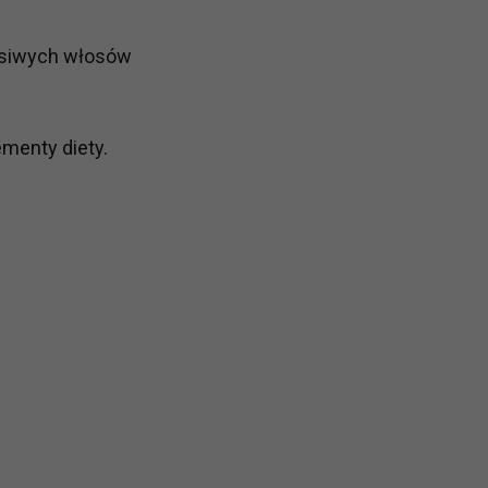
ch i marketingu własnego administratorów jest tzw. uzasadniony
elach marketingowych podmiotów trzecich będzie odbywać się 
ę siwych włosów
ementy diety.