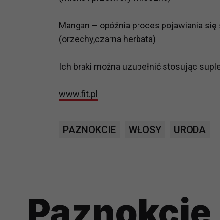
prawną dla pomiarów statystyczny
Przetwarzanie Twoich danych w c
Mangan – opóźnia proces pojawiania si
zgody.
(orzechy,czarna herbata)
Ich braki można uzupełnić stosując supl
www.fit.pl
PAZNOKCIE
WŁOSY
URODA
Paznokcie