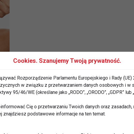
Cookies. Szanujemy Twoją prywatność.
ię paznokcie to nie tylko problem natury estetycznej.
 czy lakier z utwardzaczem. Włosi i paznokcie
ązywać Rozporządzenie Parlamentu Europejskiego i Rady (UE) 
drowy wygląd zadbają witaminy i minerały, które nie
 fizycznych w związku z przetwarzaniem danych osobowych i w
 ilości w naszej codziennej diecie, zwłaszcza w
rektywy 95/46/WE (określane jako „RODO”, „ORODO”, „GDPR” lub
informować Cię o przetwarzaniu Twoich danych oraz zasadach, n
ej znajdziesz podstawowe informacje na ten temat.
zorstkość włosów; zapobiega wypadaniu włosów