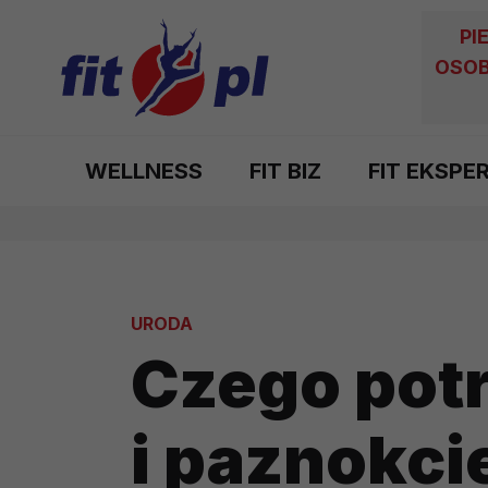
PI
OSOB
WELLNESS
FIT BIZ
FIT EKSPE
URODA
Czego pot
i paznokci