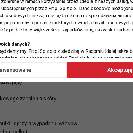
zbierane w ramach korzystania przez Ciebie z naszych usług, w
i udostępnianych przez Fit.pl Sp.z.o.o.. Dane osobowe niezbęd
ych osobowych: nie są i nie będą nikomu odsprzedawana ani udo
ć poproszony o podanie niektórych swoich danych osobowych p
włosów
ależy podać to w większości przypadków imię, nazwisko i adres e
tko jaj)
woich danych?
omórek nerwowych
ędziemy my: Fit.pl Sp.z.o.o z siedzibą w Radomiu (dalej także b
nik, orzechy)
 podmioty niewchodzące w skład Fit.pl ale będące naszymi partne
współpraca ma na celu dostosowywanie reklam, które widzisz na
aawansowane
Akceptuję 
lanie się paznokci i przetłuszczanie się włosów
zna, jaja)
 Twoje dane?
aby:
tokowego zapalenia skóry
atykę, w tym tematykę ukazujących się tam materiałów do Twoic
grodami,
two usług, w tym aby wykryć ewentualne boty, oszustwa czy na
e do Twoich potrzeb i zainteresowań,
bulki i sprzyja wypadaniu włosów
alają nam udoskonalać nasze usługi i sprawić, że będą maksy
, brukselka)