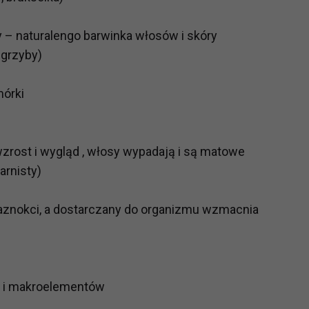
y – naturalengo barwinka włosów i skóry
?
 grzyby)
m Twoje dane możemy przekazywać podmiotom przetwarzającym
odwykonawcom naszych usług oraz podmiotom uprawnionym do u
ub organy ścigania – oczywiście tylko gdy wystąpią z żądanie
mórki
, że na większości stron internetowych dane o ruchu użytkown
zrost i wygląd , włosy wypadają i są matowe
do Twoich danych?
arnisty)
ania dostępu do danych, sprostowania, usunięcia lub ogranicze
zanie danych osobowych, zgłosić sprzeciw oraz skorzystać z 
paznokci, a dostarczany do organizmu wzmacnia
etwarzania Twoich danych?
ch musi być oparte na właściwej, zgodnej z obowiązującymi prz
Twoich danych w celu świadczenia usług, w tym dopasowywania
- i makroelementów
a oraz zapewniania ich bezpieczeństwa jest niezbędność do wyk
laminy lub podobne dokumenty dostępne w usługach, z których