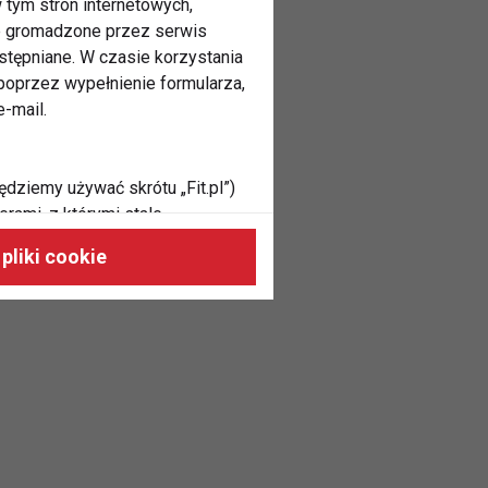
 tym stron internetowych,
ne gromadzone przez serwis
stępniane. W czasie korzystania
oprzez wypełnienie formularza,
-mail.
ędziemy używać skrótu „Fit.pl”)
rami, z którymi stale
 naszych stronach, do Twoich
pliki cookie
h zainteresowań oraz do
dużycia,
malnie odpowiadać Twoim