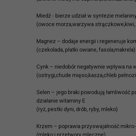
potrzebom
Miedź - bierze udział w syntezie melanin
Komu możemy przekazać dane
(owoce morza,warzywa strączkowe,kiwi,
Zgodnie z obowiązującym prawe
np. agencjom marketingowym, p
obowiązującego prawa np. sądy l
Magnez – dodaje energii i regeneruje ko
prawną. Pragniemy też wspomnieć
(czekolada, płatki owiane, fasola,makrela)
Zaufanych parterów.
Cynk – niedobór negatywnie wpływa na w
Jakie masz prawa w stosunku 
(ostrygi,chude mięso,kasza,chleb pełnozi
Masz między innymi prawo do żąd
także wycofać zgodę na przetwar
szczegółowo tutaj.
Selen – jego braki powodują łamliwość 
działanie witaminy E
Jakie są podstawy prawne prz
(ryż, pestki dyni, drób, ryby, mleko)
Każde przetwarzanie Twoich dany
Podstawą prawną przetwarzania 
Krzem – poprawia przyswajalność mikro
analizowania ich i udoskonalani
(mleko i przetwory mleczne)
(tymi umowami są zazwyczaj regu