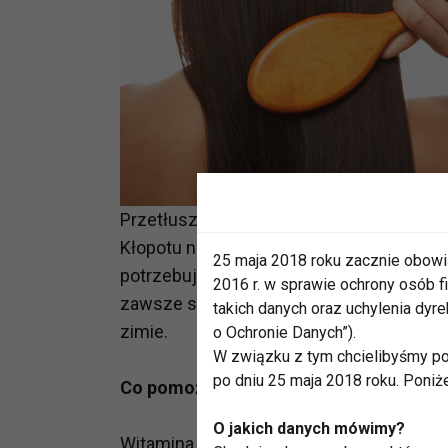
Przetłuszczające się włosy czy łamiące s
Kłopotu nie rozwiąże częste mycie głowy
25 maja 2018 roku zacznie obowi
potrzebują pomocy od wewnątrz.. O ich z
2016 r. w sprawie ochrony osób
zawsze są dostarczane w wystarczającej
takich danych oraz uchylenia dy
zimie.
o Ochronie Danych”).
W związku z tym chcielibyśmy po
po dniu 25 maja 2018 roku. Poniż
Co pomoże włosom i paznokciom?
O jakich danych mówimy?
Witamina PP – jej niedobór powoduje s