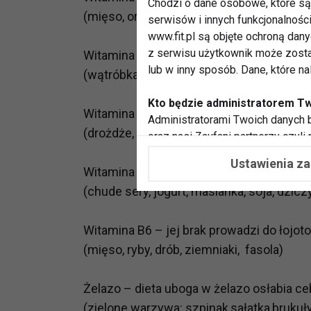
Chodzi o dane osobowe, które są 
(mięso, orzechy, ziarna zbóż)
serwisów i innych funkcjonalnośc
www.fit.pl są objęte ochroną dan
z serwisu użytkownik może zosta
Witamina H – dba o sprężystość i blask 
lub w inny sposób. Dane, które n
(wątróbka, szpinak, orzechy, marchew ,zół
Kto będzie administratorem T
Witamina B1 - wzmacnia zakończenia k
Administratorami Twoich danych b
(drożdże, groch, fasola, podroby, słonecz
oraz nasi Zaufani partnerzy czyli
współpracujemy. Najczęściej ta 
Ustawienia z
potrzeb i zainteresowań.
Witamina B2 – jej niedobór powoduje łam
(chude sery, jogurt, maslanka, soja, dziczy
Dlaczego chcemy przetwarzać
Przetwarzamy te dane w celach, 
Witamina B6 – jej brak prowadzi do łojo
dopasować treści stron i ich tem
(mięso, ryby, drób, ziemniaki, fasola)
przeprowadzania konkursów z na
zapewnić Ci większe bezpieczeńs
pokazywać Ci reklamy dopasowan
Żelazo – dieta uboga w żelazo osłabia ce
dokonywać pomiarów, które pozw
(zielone warzywa: szpinak,sałatka,brukuły