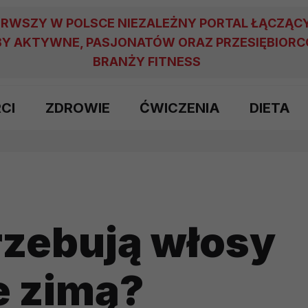
ERWSZY W POLSCE NIEZALEŻNY PORTAL ŁĄCZĄC
Y AKTYWNE, PASJONATÓW ORAZ PRZESIĘBIOR
BRANŻY FITNESS
RCI
ZDROWIE
ĆWICZENIA
DIETA
rzebują włosy
e zimą?