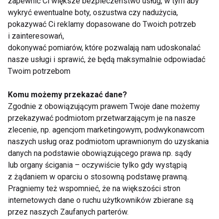
zapewnić Ci większe bezpieczeństwo usług, w tym aby
samopoczucia.
wykryć ewentualne boty, oszustwa czy nadużycia,
pokazywać Ci reklamy dopasowane do Twoich potrzeb
URODA
ZABIEGI
AKTUALNOŚCI
i zainteresowań,
dokonywać pomiarów, które pozwalają nam udoskonalać
nasze usługi i sprawić, że będą maksymalnie odpowiadać
Twoim potrzebom
Uroda
Komu możemy przekazać dane?
Zgodnie z obowiązującym prawem Twoje dane możemy
przekazywać podmiotom przetwarzającym je na nasze
zlecenie, np. agencjom marketingowym, podwykonawcom
naszych usług oraz podmiotom uprawnionym do uzyskania
danych na podstawie obowiązującego prawa np. sądy
lub organy ścigania – oczywiście tylko gdy wystąpią
z żądaniem w oparciu o stosowną podstawę prawną.
Letnia pielęgnacja
Aromatyczna
Pragniemy też wspomnieć, że na większości stron
wrażliwej skóry
pielęgnacja ciała
internetowych dane o ruchu użytkowników zbierane są
latem w trendzie
przez naszych Zaufanych parterów.
sensory beauty -