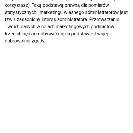
korzystasz). Taką podstawą prawną dla pomiarów
statystycznych i marketingu własnego administratorów jest
tzw. uzasadniony interes administratora. Przetwarzanie
Twoich danych w celach marketingowych podmiotów
Zabiegi na piękną
O czym należy
trzecich będzie odbywać się na podstawie Twojej
sylwetkę
pamiętać przed
dobrowolnej zgody.
zabiegiem kriopolizy?
Zastosowanie stolika
Przygotuj ciało na
zabiegowego w
sezon bikini – zabiegi
różnych dziedzinach
modelujące i
medycyny: od
ujędrniające sylwetkę
chirurgii po
kosmetologię