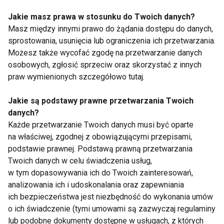
troska o skórę i
przyjemność dla
Jakie masz prawa w stosunku do Twoich danych?
zmysłów
Masz między innymi prawo do żądania dostępu do danych,
sprostowania, usunięcia lub ograniczenia ich przetwarzania.
Możesz także wycofać zgodę na przetwarzanie danych
osobowych, zgłosić sprzeciw oraz skorzystać z innych
Przeszczep włosów –
Filtruj filtry – jak
praw wymienionych szczegółowo tutaj.
jak wybrać
dobrać najlepszy krem
nowoczesną metodę
z SPF do potrzeb skóry
Jakie są podstawy prawne przetwarzania Twoich
leczenia łysienia
i jej upodobań?
danych?
Każde przetwarzanie Twoich danych musi być oparte
Pokaż więcej
na właściwej, zgodnej z obowiązującymi przepisami,
podstawie prawnej. Podstawą prawną przetwarzania
Twoich danych w celu świadczenia usług,
w tym dopasowywania ich do Twoich zainteresowań,
Zabiegi
analizowania ich i udoskonalania oraz zapewniania
ich bezpieczeństwa jest niezbędność do wykonania umów
o ich świadczenie (tymi umowami są zazwyczaj regulaminy
lub podobne dokumenty dostępne w usługach, z których