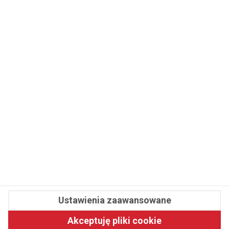
WSPÓŁPRACA
REDAKCJA
PRYWATNOŚĆ
Cookies
Powiadomienia
Newsletter
Fit.pl © 2026 Wszystkie prawa zastrzeżone.
Ustawienia zaawansowane
Pawelec.info
Akceptuję pliki cookie