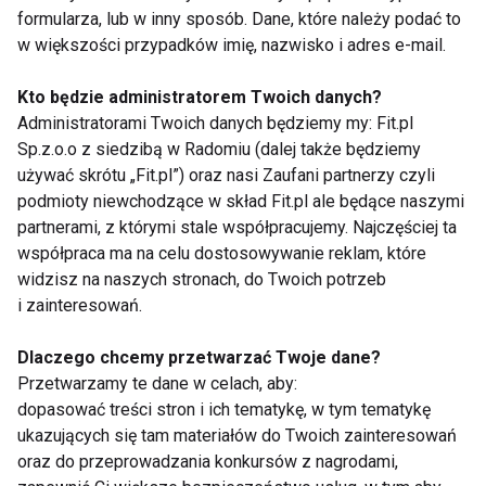
tłuszczowej oraz korzystnie wpływa na psychikę.
formularza, lub w inny sposób. Dane, które należy podać to
w większości przypadków imię, nazwisko i adres e-mail.
Dlaczego warto?
Kto będzie administratorem Twoich danych?
Hotel Bristol w Busku-Zdroju to miejsce wyróżniane
Administratorami Twoich danych będziemy my: Fit.pl
w polskich i międzynarodowych rankingach na
Sp.z.o.o z siedzibą w Radomiu (dalej także będziemy
najlepszy obiekt Medical SPA. Oferuje kompleksową
używać skrótu „Fit.pl”) oraz nasi Zaufani partnerzy czyli
podmioty niewchodzące w skład Fit.pl ale będące naszymi
opiekę zdrowotną, wykorzystując naturalne zasoby
partnerami, z którymi stale współpracujemy. Najczęściej ta
regionu i najnowsze technologie medyczne.
współpraca ma na celu dostosowywanie reklam, które
Profesjonalny zespół zapewnia najwyższy standard
widzisz na naszych stronach, do Twoich potrzeb
usług, a malownicze otoczenie sprzyja relaksowi i
i zainteresowań.
regeneracji.
Dlaczego chcemy przetwarzać Twoje dane?
Dbaj o siebie nie tylko na lato, ale na całe życie.
Przetwarzamy te dane w celach, aby:
Konsultacje z ekspertami, systematyczne
dopasować treści stron i ich tematykę, w tym tematykę
ukazujących się tam materiałów do Twoich zainteresowań
ćwiczenia, zdrowa dieta i odpowiednia regeneracja
oraz do przeprowadzania konkursów z nagrodami,
to klucz do długotrwałego zdrowia i dobrego