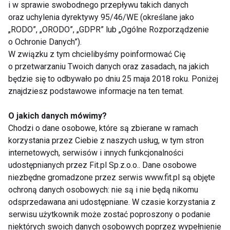
Strefa Medical
i w sprawie swobodnego przepływu takich danych
oraz uchylenia dyrektywy 95/46/WE (określane jako
Hotel Bristol, jako Medical SPA, skupia się nie tylko na
„RODO”, „ORODO”, „GDPR” lub „Ogólne Rozporządzenie
zabiegach upiększających i relaksacyjnych, ale
o Ochronie Danych”).
także na odnowie i odbudowie sprawności fizycznej
W związku z tym chcielibyśmy poinformować Cię
oraz regulacji gospodarki hormonalnej. Zabiegi
o przetwarzaniu Twoich danych oraz zasadach, na jakich
będzie się to odbywało po dniu 25 maja 2018 roku. Poniżej
wodne, takie jak kąpiele siarczkowe i jacuzzi,
znajdziesz podstawowe informacje na ten temat.
wspomagają regenerację i poprawiają
samopoczucie. Kąpiel siarczkowa, korzystając z
O jakich danych mówimy?
właściwości leczniczych siarki, łagodzi dolegliwości
Chodzi o dane osobowe, które są zbierane w ramach
skórne i reumatyczne oraz poprawia ogólny stan
korzystania przez Ciebie z naszych usług, w tym stron
zdrowia.
internetowych, serwisów i innych funkcjonalności
udostępnianych przez Fit.pl Sp.z.o.o.. Dane osobowe
W hotelu dostępna jest także kriokomora, gdzie
niezbędne gromadzone przez serwis www.fit.pl są objęte
ochroną danych osobowych: nie są i nie będą nikomu
terapia krioterapii polega na intensywnym
odsprzedawana ani udostępniane. W czasie korzystania z
wychłodzeniu ciała, co poprawia wydolność
serwisu użytkownik może zostać poproszony o podanie
fizyczną, przyspiesza metabolizm i spalanie tkanki
niektórych swoich danych osobowych poprzez wypełnienie