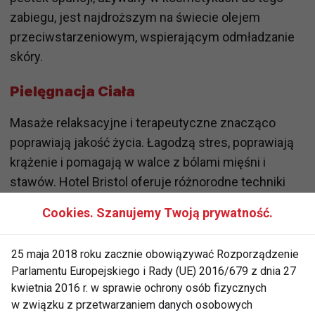
zabiegu, jest najdroższym na świecie olejem
przeciwstarzeniowym, wspierającym odmładzanie
skóry.
Pielęgnacja Ciała
Masaże relaksacyjne i terapeutyczne znacząco
poprawiają jakość życia. Łagodzą stres, poprawiają
krążenie i pomagają w walce z bólami mięśni i
stawów. Hotel Bristol oferuje różnorodne techniki
masażu, w tym masaż aromaterapeutyczny i masaż
Cookies. Szanujemy Twoją prywatność.
gorącymi kamieniami, które głęboko relaksują
mięśnie. Wśród oferowanych zabiegów warto
25 maja 2018 roku zacznie obowiązywać Rozporządzenie
zwrócić uwagę na Fontia, Fontia Odmłodzenie oraz
Parlamentu Europejskiego i Rady (UE) 2016/679 z dnia 27
hawajski masaż Lomi Lomi.
kwietnia 2016 r. w sprawie ochrony osób fizycznych
w związku z przetwarzaniem danych osobowych