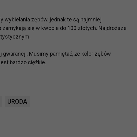
ch i marketingu własnego administratorów jest tzw. uzasadniony
elach marketingowych podmiotów trzecich będzie odbywać się 
wybielania zębów, jednak te są najmniej
e zamykają się w kwocie do 100 złotych. Najdroższe
ntystycznym.
ej gwarancji. Musimy pamiętać, że kolor zębów
est bardzo ciężkie.
URODA