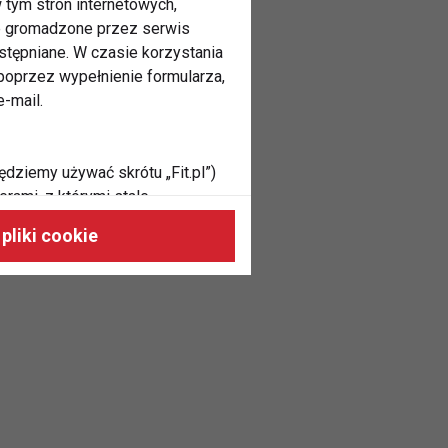
 tym stron internetowych,
ne gromadzone przez serwis
stępniane. W czasie korzystania
oprzez wypełnienie formularza,
-mail.
ędziemy używać skrótu „Fit.pl”)
rami, z którymi stale
 naszych stronach, do Twoich
pliki cookie
h zainteresowań oraz do
dużycia,
malnie odpowiadać Twoim