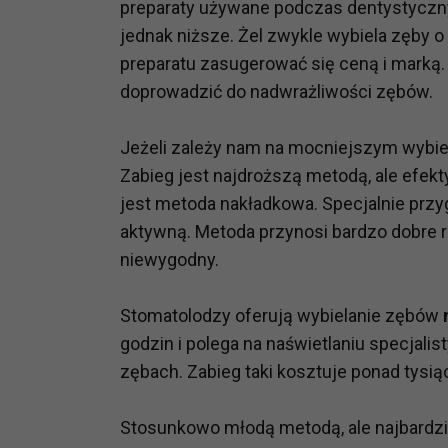
preparaty używane podczas dentystyczny
potrzebom
jednak niższe. Żel zwykle wybiela zęby o
Komu możemy przekazać dane
preparatu zasugerować się ceną i marką. 
Zgodnie z obowiązującym prawe
doprowadzić do nadwrażliwości zębów.
np. agencjom marketingowym, p
obowiązującego prawa np. sądy l
Jeżeli zależy nam na mocniejszym wybie
prawną. Pragniemy też wspomnieć
Zabieg jest najdroższą metodą, ale efekt
Zaufanych parterów.
jest metoda nakładkowa. Specjalnie przy
Jakie masz prawa w stosunku 
aktywną. Metoda przynosi bardzo dobre rez
Masz między innymi prawo do żąd
niewygodny.
także wycofać zgodę na przetwar
szczegółowo tutaj.
Stomatolodzy oferują wybielanie zębów
godzin i polega na naświetlaniu specjal
Jakie są podstawy prawne prz
zębach. Zabieg taki kosztuje ponad tysią
Każde przetwarzanie Twoich dany
Podstawą prawną przetwarzania 
analizowania ich i udoskonalani
Stosunkowo młodą metodą, ale najbardzi
(tymi umowami są zazwyczaj regu