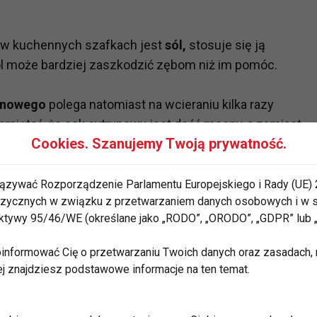
 w kuchennych szafkach jest
sól,
stosuje się ją
ól może bardziej zaszkodzić zębom niż im pomóc.
ynowego
polega natomiast na wcieraniu kilka razy
amiętać, że sok cytrynowy jest dość mocny, a zamiast
Cookies. Szanujemy Twoją prywatność.
hnicy.
ańsze, bywają mało skuteczne, a czasami mogą
ązywać Rozporządzenie Parlamentu Europejskiego i Rady (UE) 
 fizycznych w związku z przetwarzaniem danych osobowych i w
rektywy 95/46/WE (określane jako „RODO”, „ORODO”, „GDPR” lub
tów wybielających. Podobnie jak z
metodami
informować Cię o przetwarzaniu Twoich danych oraz zasadach, n
i musimy jednak postępować ostrożnie.
ej znajdziesz podstawowe informacje na ten temat.
 do zębów
i to one są najbezpieczniejsze dla naszego