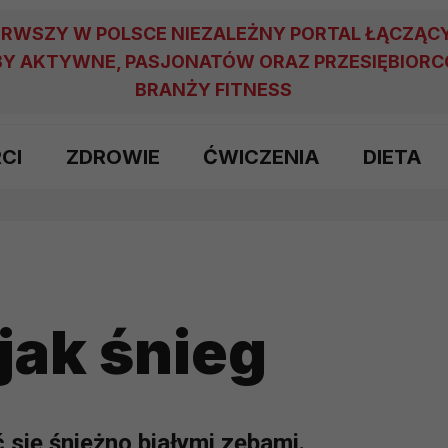
ERWSZY W POLSCE NIEZALEŻNY PORTAL ŁĄCZĄC
Y AKTYWNE, PASJONATÓW ORAZ PRZESIĘBIOR
BRANŻY FITNESS
RCI
ZDROWIE
ĆWICZENIA
DIETA
jak śnieg
się śnieżno białymi zębami.