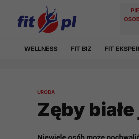
PI
OSOB
WELLNESS
FIT BIZ
FIT EKSPE
URODA
Zęby białe 
Niewiele osób może pochwalić 