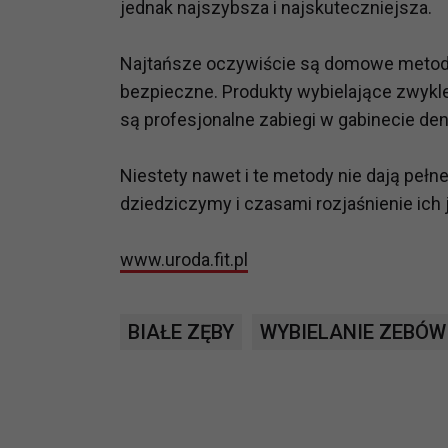
jednak najszybsza i najskuteczniejsza.
prawną dla pomiarów statystyczny
Przetwarzanie Twoich danych w c
Najtańsze oczywiście są domowe metody 
zgody.
bezpieczne. Produkty wybielające zwykl
są profesjonalne zabiegi w gabinecie de
Niestety nawet i te metody nie dają pełn
dziedziczymy i czasami rozjaśnienie ich j
www.uroda.fit.pl
BIAŁE ZĘBY
WYBIELANIE ZEBÓW