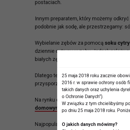
postaciach.
Innym preparatem, który możemy odkryć
podobnie jak sodę, ale przestrzegamy: s
Wybielanie zębów za pomocą
soku cytr
dziennie cytryny w zęby. Jednak należy p
białych zębów możemy nabawić się próc
Dlatego też, domowe sposoby choć najt
25 maja 2018 roku zacznie obowi
2016 r. w sprawie ochrony osób
przysporzyć więcej złego niż dobrego.
takich danych oraz uchylenia dy
o Ochronie Danych”).
Na rynku dostępnych jest szereg produk
W związku z tym chcielibyśmy po
domowymi
i z produktami wybielającym
po dniu 25 maja 2018 roku. Poniż
Najpopularniejsze są
pasty wybielające
O jakich danych mówimy?