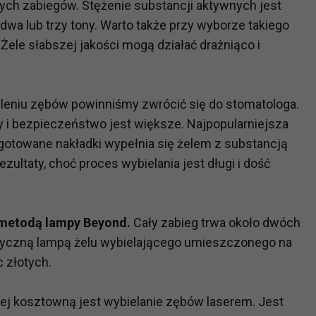
ch zabiegów. Stężenie substancji aktywnych jest
 dwa lub trzy tony. Warto także przy wyborze takiego
?
Żele słabszej jakości mogą działać drażniąco i
m Twoje dane możemy przekazywać podmiotom przetwarzającym
odwykonawcom naszych usług oraz podmiotom uprawnionym do u
ub organy ścigania – oczywiście tylko gdy wystąpią z żądanie
leniu zębów powinniśmy zwrócić się do stomatologa.
, że na większości stron internetowych dane o ruchu użytkown
y i bezpieczeństwo jest większe. Najpopularniejsza
gotowane nakładki wypełnia się żelem z substancją
do Twoich danych?
ultaty, choć proces wybielania jest długi i dość
ania dostępu do danych, sprostowania, usunięcia lub ogranicze
zanie danych osobowych, zgłosić sprzeciw oraz skorzystać z 
metodą lampy Beyond.
Cały zabieg trwa około dwóch
istyczną lampą żelu wybielającego umieszczonego na
etwarzania Twoich danych?
c złotych.
ch musi być oparte na właściwej, zgodnej z obowiązującymi prz
Twoich danych w celu świadczenia usług, w tym dopasowywania
a oraz zapewniania ich bezpieczeństwa jest niezbędność do wyk
ej kosztowną jest wybielanie zębów laserem. Jest
laminy lub podobne dokumenty dostępne w usługach, z których