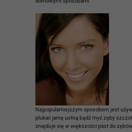
domowymi sposobami.
Najpopularniejszym sposobem jest uży
płukać jamę ustną bądź myć zęby szczo
znajduje się w większości past do zębów,