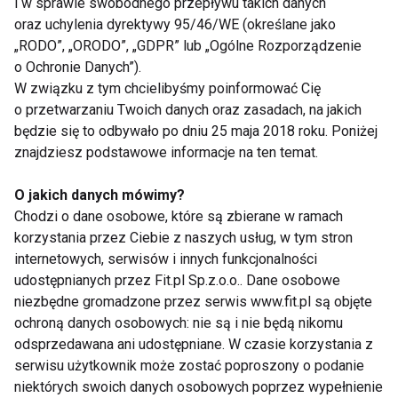
i w sprawie swobodnego przepływu takich danych
wydatek. My jednak mamy całkowicie inne zdanie na
oraz uchylenia dyrektywy 95/46/WE (określane jako
ten temat! To właśnie stomatologia estetyczna daje
„RODO”, „ORODO”, „GDPR” lub „Ogólne Rozporządzenie
szansę na ponowne cieszenie się pięknym
o Ochronie Danych”).
uśmiechem — a dobrze wiemy, że ten komfort jest
W związku z tym chcielibyśmy poinformować Cię
nie do wycenienia. Nie chcecie przecież wstydzić
o przetwarzaniu Twoich danych oraz zasadach, na jakich
będzie się to odbywało po dniu 25 maja 2018 roku. Poniżej
się własnego uzębienia, czyż nie? Także, jeżeli
znajdziesz podstawowe informacje na ten temat.
zmagacie się z tym, że wasze zęby są nieco
ukruszone, mają niewłaściwy kształt czy kolor —
O jakich danych mówimy?
umówcie się z tym jak najszybciej do waszego
Chodzi o dane osobowe, które są zbierane w ramach
ulubionego stomatologa.
korzystania przez Ciebie z naszych usług, w tym stron
internetowych, serwisów i innych funkcjonalności
BIAŁE ZĘBY
STOMATOLOGIA
URODA
udostępnianych przez Fit.pl Sp.z.o.o.. Dane osobowe
niezbędne gromadzone przez serwis www.fit.pl są objęte
ochroną danych osobowych: nie są i nie będą nikomu
odsprzedawana ani udostępniane. W czasie korzystania z
serwisu użytkownik może zostać poproszony o podanie
niektórych swoich danych osobowych poprzez wypełnienie