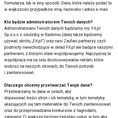
Białe zęby
formularza, lub w inny sposób. Dane, które należy podać to
w większości przypadków imię, nazwisko i adres e-mail.
Kto będzie administratorem Twoich danych?
Administratorami Twoich danych będziemy my: Fit.pl
Sp.z.o.o z siedzibą w Radomiu (dalej także będziemy
używać skrótu „Fit.pl”) oraz nasi Zaufani partnerzy czyli
To REALNIE wzmocni
Moda na bonding i
podmioty niewchodzące w skład Fit.pl ale będące naszymi
twoje szkliwo
flow injection, czyli
partnerami, z którymi stale współpracujemy. Najczęściej ta
szybką metamorfozę
współpraca ma na celu dostosowywanie reklam, które
zębów
widzisz na naszych stronach, do Twoich potrzeb
i zainteresowań.
Dlaczego chcemy przetwarzać Twoje dane?
Przetwarzamy te dane w celach, aby:
dopasować treści stron i ich tematykę, w tym tematykę
ukazujących się tam materiałów do Twoich zainteresowań
Jak wybrać
Zęby białe jak śnieg
odpowiednią
oraz do przeprowadzania konkursów z nagrodami,
końcówkę do
zapewnić Ci większe bezpieczeństwo usług, w tym aby