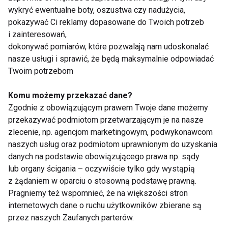
szczoteczki
wykryć ewentualne boty, oszustwa czy nadużycia,
sonicznej?
pokazywać Ci reklamy dopasowane do Twoich potrzeb
Pokaż więcej
i zainteresowań,
dokonywać pomiarów, które pozwalają nam udoskonalać
nasze usługi i sprawić, że będą maksymalnie odpowiadać
Twoim potrzebom
Stomatologia
Komu możemy przekazać dane?
Zgodnie z obowiązującym prawem Twoje dane możemy
przekazywać podmiotom przetwarzającym je na nasze
zlecenie, np. agencjom marketingowym, podwykonawcom
naszych usług oraz podmiotom uprawnionym do uzyskania
danych na podstawie obowiązującego prawa np. sądy
lub organy ścigania – oczywiście tylko gdy wystąpią
z żądaniem w oparciu o stosowną podstawę prawną.
Jak dbać o implanty i
Wpływ nieleczonych
Pragniemy też wspomnieć, że na większości stron
prace protetyczne?
zębów na stan zdrowia
Zdrowy styl życia
– co mówi nauka?
internetowych dane o ruchu użytkowników zbierane są
kluczem do pięknego
przez naszych Zaufanych parterów.
uśmiechu