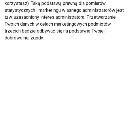
korzystasz). Taką podstawą prawną dla pomiarów
statystycznych i marketingu własnego administratorów jest
tzw. uzasadniony interes administratora. Przetwarzanie
Twoich danych w celach marketingowych podmiotów
Badanie
Badanie
trzecich będzie odbywać się na podstawie Twojej
stomatologiczne
stomatologiczne
dobrowolnej zgody.
Pokaż więcej
Nie przegap nowości ze
świata FIT!
Zapisz się do naszego newslettera