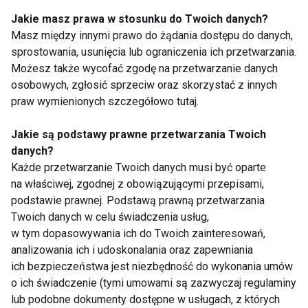
Jakie masz prawa w stosunku do Twoich danych?
Masz między innymi prawo do żądania dostępu do danych,
sprostowania, usunięcia lub ograniczenia ich przetwarzania.
Możesz także wycofać zgodę na przetwarzanie danych
osobowych, zgłosić sprzeciw oraz skorzystać z innych
Gabinety
Leczenie protetyczne
praw wymienionych szczegółowo tutaj.
Stomatologiczne
- dlaczego warto?
dostosowane do
specjalnych potrzeb
Jakie są podstawy prawne przetwarzania Twoich
pacjentów: Nowe
danych?
standardy opieki
Każde przetwarzanie Twoich danych musi być oparte
na właściwej, zgodnej z obowiązującymi przepisami,
podstawie prawnej. Podstawą prawną przetwarzania
Twoich danych w celu świadczenia usług,
w tym dopasowywania ich do Twoich zainteresowań,
Szeroki zakres kursów
Jak postępować po
analizowania ich i udoskonalania oraz zapewniania
stomatologicznych
wybieleniu zębów
ich bezpieczeństwa jest niezbędność do wykonania umów
o ich świadczenie (tymi umowami są zazwyczaj regulaminy
lub podobne dokumenty dostępne w usługach, z których