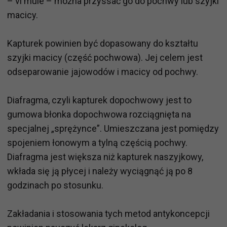
– vi mule – można przyssać go do pochwy lub szyjki
macicy.
Kapturek powinien być dopasowany do kształtu
szyjki macicy (część pochwowa). Jej celem jest
odseparowanie jajowodów i macicy od pochwy.
Diafragma, czyli kapturek dopochwowy jest to
gumowa błonka dopochwowa rozciągnięta na
specjalnej „sprężynce”. Umieszczana jest pomiędzy
spojeniem łonowym a tylną częścią pochwy.
Diafragma jest większa niż kapturek naszyjkowy,
wkłada się ją płycej i należy wyciągnąć ją po 8
godzinach po stosunku.
Zakładania i stosowania tych metod antykoncepcji