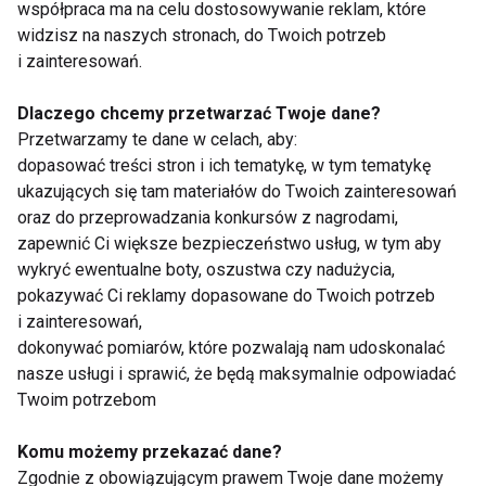
współpraca ma na celu dostosowywanie reklam, które
widzisz na naszych stronach, do Twoich potrzeb
i zainteresowań.
Kobiety
Dlaczego chcemy przetwarzać Twoje dane?
Przetwarzamy te dane w celach, aby:
dopasować treści stron i ich tematykę, w tym tematykę
ukazujących się tam materiałów do Twoich zainteresowań
oraz do przeprowadzania konkursów z nagrodami,
zapewnić Ci większe bezpieczeństwo usług, w tym aby
wykryć ewentualne boty, oszustwa czy nadużycia,
Wybierz perfumy na
Badania
pokazywać Ci reklamy dopasowane do Twoich potrzeb
Dzień Kobiet
profilaktyczne
i zainteresowań,
zamiast kwiatka?
dokonywać pomiarów, które pozwalają nam udoskonalać
Najlepszy prezent na
nasze usługi i sprawić, że będą maksymalnie odpowiadać
Dzień Kobiet!
Twoim potrzebom
Komu możemy przekazać dane?
Zgodnie z obowiązującym prawem Twoje dane możemy