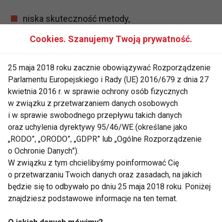
niska skuteczność metody,
kontrola ginekologiczna położenia
Cookies. Szanujemy Twoją prywatność.
kapturka,
koniecznie należy stosować środek
25 maja 2018 roku zacznie obowiązywać Rozporządzenie
Parlamentu Europejskiego i Rady (UE) 2016/679 z dnia 27
plemnikobójczy,
kwietnia 2016 r. w sprawie ochrony osób fizycznych
wyrobienie nawyku dokładnego
w związku z przetwarzaniem danych osobowych
umieszczenia kapturka,
i w sprawie swobodnego przepływu takich danych
oraz uchylenia dyrektywy 95/46/WE (określane jako
nie chroni przed chorobami
„RODO”, „ORODO”, „GDPR” lub „Ogólne Rozporządzenie
przenoszonymi drogą rodną,
o Ochronie Danych”).
warunkiem stosowania jest założenie
W związku z tym chcielibyśmy poinformować Cię
o przetwarzaniu Twoich danych oraz zasadach, na jakich
kapturka na godzinę przed stosunkiem,
będzie się to odbywało po dniu 25 maja 2018 roku. Poniżej
zmniejsza odczuwanie satysfakcji
znajdziesz podstawowe informacje na ten temat.
seksualnej przez kobiety,