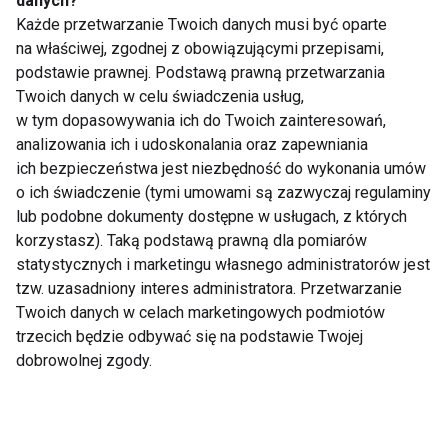
danych?
profilaktyczne
TRENOWAĆ CIĘŻEJ
Każde przetwarzanie Twoich danych musi być oparte
zamiast kwiatka?
OD MĘŻCZYZN?
na właściwej, zgodnej z obowiązującymi przepisami,
Najlepszy prezent na
podstawie prawnej. Podstawą prawną przetwarzania
Dzień Kobiet!
Twoich danych w celu świadczenia usług,
w tym dopasowywania ich do Twoich zainteresowań,
analizowania ich i udoskonalania oraz zapewniania
ich bezpieczeństwa jest niezbędność do wykonania umów
o ich świadczenie (tymi umowami są zazwyczaj regulaminy
darmowe szczepionki
ASICS NAGINO - nowa
lub podobne dokumenty dostępne w usługach, z których
dla dzieci, seniorów
kolekcja biegowa dla
korzystasz). Taką podstawą prawną dla pomiarów
65+ oraz kobiet w
kobiet
statystycznych i marketingu własnego administratorów jest
ciąży przeciw grypie
tzw. uzasadniony interes administratora. Przetwarzanie
Twoich danych w celach marketingowych podmiotów
trzecich będzie odbywać się na podstawie Twojej
dobrowolnej zgody.
Najlepsze buty
Dbaj o siebie nie tylko