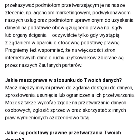
przekazywać podmiotom przetwarzającym je na nasze
darmowe szczepionki
ASICS NAGINO - nowa
zlecenie, np. agencjom marketingowym, podwykonawcom
dla dzieci, seniorów
kolekcja biegowa dla
naszych usług oraz podmiotom uprawnionym do uzyskania
65+ oraz kobiet w
kobiet
danych na podstawie obowiązującego prawa np. sądy
ciąży przeciw grypie
lub organy ścigania – oczywiście tylko gdy wystąpią
z żądaniem w oparciu o stosowną podstawę prawną.
Pokaż więcej
Pragniemy też wspomnieć, że na większości stron
internetowych dane o ruchu użytkowników zbierane są
przez naszych Zaufanych parterów.
Kobieta
Jakie masz prawa w stosunku do Twoich danych?
Masz między innymi prawo do żądania dostępu do danych,
sprostowania, usunięcia lub ograniczenia ich przetwarzania.
Możesz także wycofać zgodę na przetwarzanie danych
osobowych, zgłosić sprzeciw oraz skorzystać z innych
praw wymienionych szczegółowo tutaj.
Jakie są podstawy prawne przetwarzania Twoich
Badania
CZY KOBIETY MUSZĄ