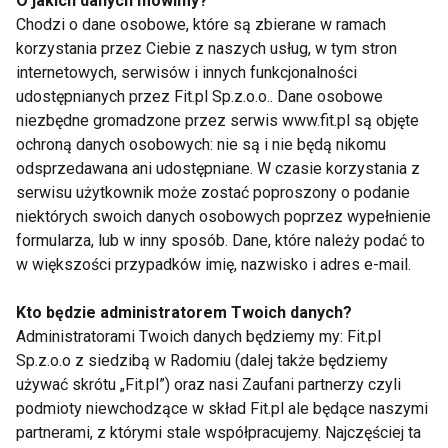
O jakich danych mówimy?
nie można połączyć stosowania z
Chodzi o dane osobowe, które są zbierane w ramach
prezerwatywą dla mężczyzn, gdyż grozi
korzystania przez Ciebie z naszych usług, w tym stron
to otarciami gumy, podziurawieniem, lub
internetowych, serwisów i innych funkcjonalności
zsunięciem.
udostępnianych przez Fit.pl Sp.z.o.o.. Dane osobowe
niezbędne gromadzone przez serwis www.fit.pl są objęte
ochroną danych osobowych: nie są i nie będą nikomu
www.fit.pl
odsprzedawana ani udostępniane. W czasie korzystania z
serwisu użytkownik może zostać poproszony o podanie
niektórych swoich danych osobowych poprzez wypełnienie
formularza, lub w inny sposób. Dane, które należy podać to
w większości przypadków imię, nazwisko i adres e-mail.
KOBIETY
KOBIETA
SEX
SEKS
Kto będzie administratorem Twoich danych?
Administratorami Twoich danych będziemy my: Fit.pl
EROTYKA
ANTYKONCEPCJA
CIĄŻA
Sp.z.o.o z siedzibą w Radomiu (dalej także będziemy
używać skrótu „Fit.pl”) oraz nasi Zaufani partnerzy czyli
ŻYCIE SEKSUALNE
ZDROWIE
podmioty niewchodzące w skład Fit.pl ale będące naszymi
partnerami, z którymi stale współpracujemy. Najczęściej ta