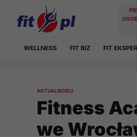
PI
OSOB
WELLNESS
FIT BIZ
FIT EKSPE
AKTUALNOŚCI
Fitness A
we Wrocła