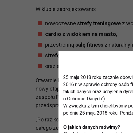
W klubie zaprojektowano:
nowoczesne
strefy treningowe
z wo
cardio z widokiem na miasto
,
przestronną
salę fitness
z naturalny
strefę recovery
, sprzyjającą regene
oraz
strefę relaksu
wyposażoną w ści
25 maja 2018 roku zacznie obowi
Otwarcie klubu przy ul. Białoskórniczej p
2016 r. w sprawie ochrony osób
nowy etap rozwoju sieci. Wśród uczestni
takich danych oraz uchylenia dy
zespołu Fitness Academy, który odpowiad
o Ochronie Danych”).
przedsprzedaż, aż po codzienną obsługę
W związku z tym chcielibyśmy po
po dniu 25 maja 2018 roku. Poniż
„Po raz kolejny pokazaliśmy, że razem p
O jakich danych mówimy?
całego zespołu i pasji do ruchu” – podkre