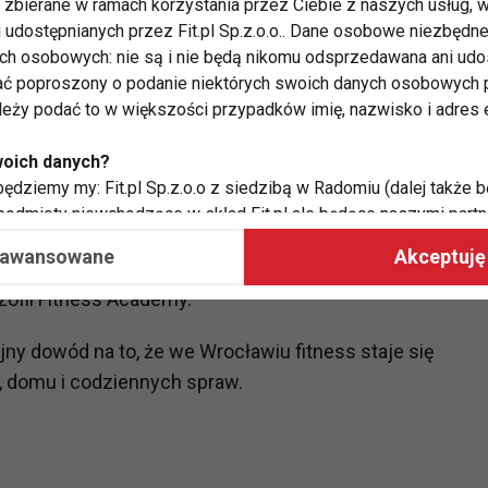
zbierane w ramach korzystania przez Ciebie z naszych usług, w
i udostępnianych przez Fit.pl Sp.z.o.o.. Dane osobowe niezbęd
rniku otwarte zostaną
kolejne kluby Fitness Academy
ych osobowych: nie są i nie będą nikomu odsprzedawana ani udo
ć poproszony o podanie niektórych swoich danych osobowych p
ależy podać to w większości przypadków imię, nazwisko i adres e
woich danych?
ess Academy
, które zadebiutuje 15 października.
ędziemy my: Fit.pl Sp.z.o.o z siedzibą w Radomiu (dalej także b
 podmioty niewchodzące w skład Fit.pl ale będące naszymi partne
dpowiedź na potrzeby mieszkańców, którzy chcą mieć
współpraca ma na celu dostosowywanie reklam, które widzisz na
aawansowane
Akceptuję 
nych lokalizacjach. Wszystko w duchu hasła
„Ruch to
ozofii Fitness Academy.
 Twoje dane?
aby:
ejny dowód na to, że we Wrocławiu fitness staje się
atykę, w tym tematykę ukazujących się tam materiałów do Twoic
y, domu i codziennych spraw.
grodami,
two usług, w tym aby wykryć ewentualne boty, oszustwa czy na
e do Twoich potrzeb i zainteresowań,
alają nam udoskonalać nasze usługi i sprawić, że będą maksy