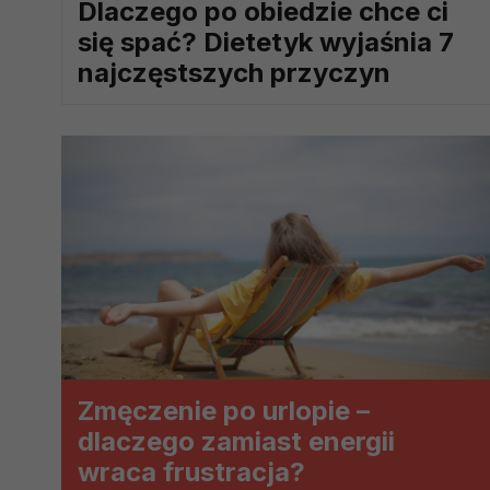
Dlaczego po obiedzie chce ci
prawną dla pomiarów statystyczny
się spać? Dietetyk wyjaśnia 7
Przetwarzanie Twoich danych w c
najczęstszych przyczyn
zgody.
Zmęczenie po urlopie –
dlaczego zamiast energii
wraca frustracja?