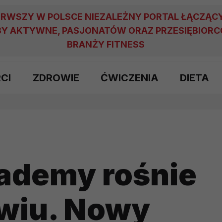
ERWSZY W POLSCE NIEZALEŻNY PORTAL ŁĄCZĄC
Y AKTYWNE, PASJONATÓW ORAZ PRZESIĘBIOR
BRANŻY FITNESS
RCI
ZDROWIE
ĆWICZENIA
DIETA
cademy rośnie
wiu. Nowy