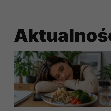
potrzebom
Komu możemy przekazać dane
Zgodnie z obowiązującym prawe
Aktualnoś
np. agencjom marketingowym, p
obowiązującego prawa np. sądy l
prawną. Pragniemy też wspomnieć
Zaufanych parterów.
Jakie masz prawa w stosunku 
Masz między innymi prawo do żąd
także wycofać zgodę na przetwar
szczegółowo tutaj.
Jakie są podstawy prawne prz
Każde przetwarzanie Twoich dany
Podstawą prawną przetwarzania 
analizowania ich i udoskonalani
(tymi umowami są zazwyczaj regu