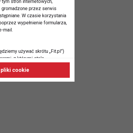
 tym stron internetowych,
ne gromadzone przez serwis
stępniane. W czasie korzystania
oprzez wypełnienie formularza,
-mail.
ędziemy używać skrótu „Fit.pl”)
rami, z którymi stale
 naszych stronach, do Twoich
pliki cookie
h zainteresowań oraz do
dużycia,
malnie odpowiadać Twoim