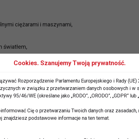
lnymi ciężarami i maszynami,
m światłem,
racji po intensywnych zajęciach,
Cookies. Szanujemy Twoją prywatność.
ankę solną i sauny.
ązywać Rozporządzenie Parlamentu Europejskiego i Rady (UE) 
rzyciągnęło wielu gości, którzy wspólnie świętowali
 fizycznych w związku z przetwarzaniem danych osobowych i w
ków nie zabrakło stałych klubowiczów, trenerów i
rektywy 95/46/WE (określane jako „RODO”, „ORODO”, „GDPR” lub
ał za powstanie tego miejsca – od projektu, przez
.
informować Cię o przetwarzaniu Twoich danych oraz zasadach, n
ej znajdziesz podstawowe informacje na ten temat.
otrafimy tworzyć coś wyjątkowego. To efekt pracy
ślają przedstawiciele marki.