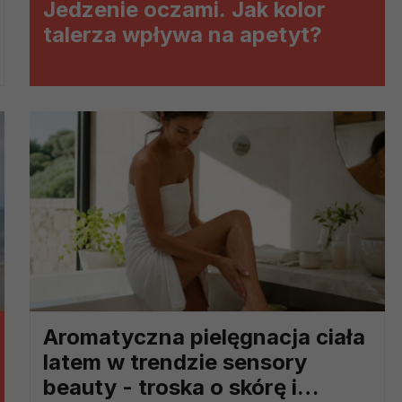
Jedzenie oczami. Jak kolor
ch i marketingu własnego administratorów jest tzw. uzasadniony
talerza wpływa na apetyt?
elach marketingowych podmiotów trzecich będzie odbywać się 
Aromatyczna pielęgnacja ciała
latem w trendzie sensory
beauty - troska o skórę i