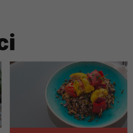
?
m Twoje dane możemy przekazywać podmiotom przetwarzającym
ci
odwykonawcom naszych usług oraz podmiotom uprawnionym do u
ub organy ścigania – oczywiście tylko gdy wystąpią z żądanie
, że na większości stron internetowych dane o ruchu użytkown
do Twoich danych?
ania dostępu do danych, sprostowania, usunięcia lub ogranicze
zanie danych osobowych, zgłosić sprzeciw oraz skorzystać z 
etwarzania Twoich danych?
ch musi być oparte na właściwej, zgodnej z obowiązującymi prz
Twoich danych w celu świadczenia usług, w tym dopasowywania
a oraz zapewniania ich bezpieczeństwa jest niezbędność do wyk
laminy lub podobne dokumenty dostępne w usługach, z których